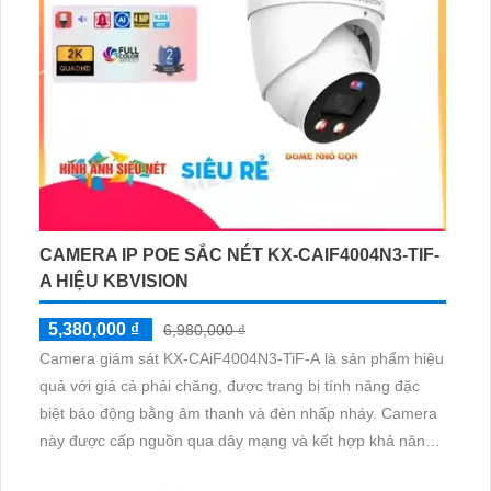
CAMERA IP POE SẮC NÉT KX-CAIF4004N3-TIF-
A HIỆU KBVISION
5,380,000 ₫
6,980,000 ₫
Camera giám sát KX-CAiF4004N3-TiF-A là sản phẩm hiệu
quả với giá cả phải chăng, được trang bị tính năng đặc
biệt báo động bằng âm thanh và đèn nhấp nháy. Camera
này được cấp nguồn qua dây mạng và kết hợp khả năng
giám sát ban đêm thông minh với ánh sáng led hoặc hồng