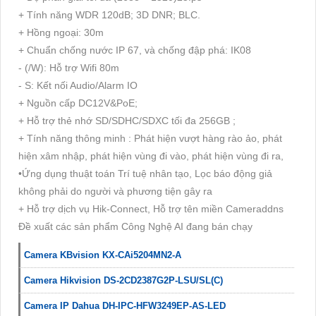
+ Tính năng WDR 120dB; 3D DNR; BLC.
+ Hồng ngoại: 30m
+ Chuẩn chống nước IP 67, và chống đập phá: IK08
- (/W): Hỗ trợ Wifi 80m
- S: Kết nối Audio/Alarm IO
+ Nguồn cấp DC12V&PoE;
+ Hỗ trợ thẻ nhớ SD/SDHC/SDXC tối đa 256GB ;
+ Tính năng thông minh : Phát hiện vượt hàng rào ảo, phát
hiện xâm nhập, phát hiện vùng đi vào, phát hiện vùng đi ra,
•Ứng dụng thuật toán Trí tuệ nhân tạo, Lọc báo động giả
không phải do người và phương tiện gây ra
+ Hỗ trợ dịch vụ Hik-Connect, Hỗ trợ tên miền Cameraddns
Đề xuất các sản phẩm Công Nghệ AI đang bán chạy
Camera KBvision KX-CAi5204MN2-A
Camera Hikvision DS-2CD2387G2P-LSU/SL(C)
Camera IP Dahua DH-IPC-HFW3249EP-AS-LED