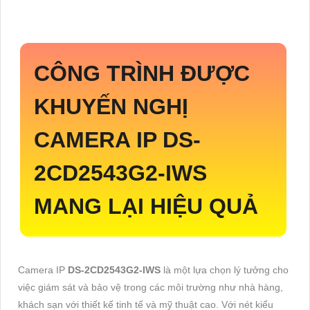
CÔNG TRÌNH ĐƯỢC
KHUYẾN NGHỊ
CAMERA IP
DS-
2CD2543G2-IWS
MANG LẠI HIỆU QUẢ
Camera IP
DS-2CD2543G2-IWS
là một lựa chọn lý tưởng cho
việc giám sát và bảo vệ trong các môi trường như nhà hàng,
khách sạn với thiết kế tinh tế và mỹ thuật cao. Với nét kiểu