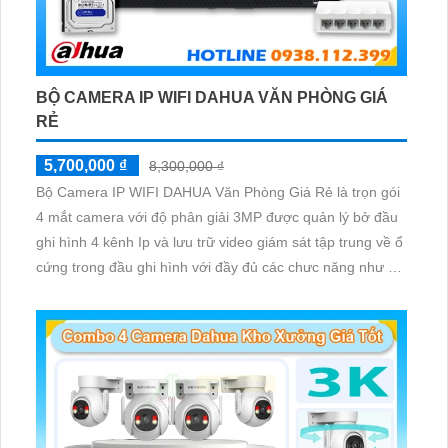
BỘ CAMERA IP WIFI DAHUA VĂN PHÒNG GIÁ
RẺ
5,700,000 ₫
8,300,000 ₫
Bộ Camera IP WIFI DAHUA Văn Phòng Giá Rẻ là trọn gói
4 mắt camera với độ phân giải 3MP được quản lý bở đầu
ghi hình 4 kênh Ip và lưu trữ video giám sát tập trung về ổ
cứng trong đầu ghi hình với đầy đủ các chưc năng như AI
Phát hiện chuyển động, đàm thoại âm thanh 2 chiều và
giám sát có màu vào ban đêm