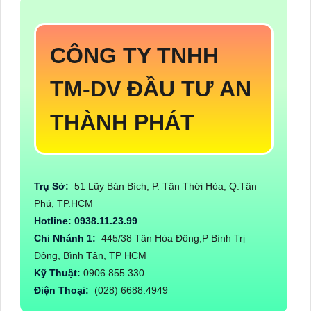
CÔNG TY TNHH
TM-DV ĐẦU TƯ AN
THÀNH PHÁT
Trụ Sở:
51 Lũy Bán Bích, P. Tân Thới Hòa, Q.Tân
Phú, TP.HCM
Hotline: 0938.11.23.99
Chi Nhánh 1:
445/38 Tân Hòa Đông,P Bình Trị
Đông, Bình Tân, TP HCM
Kỹ Thuật:
0906.855.330
Điện Thoại:
(028) 6688.4949