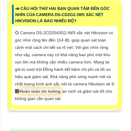
📣 CÂU HỎI THỨ HAI BẠN QUAN TÂM ĐẾN GÓC
NHÌN CỦA CAMERA DS-CD2G2-IWS SẮC NÉT
HIKVISION LÀ BAO NHIÊU ĐỘ?
💞 Camera DS-2CD2543G2-IWS sắc nét Hikvision có
góc nhìn rộng lên đến 114 độ, giúp quan sát toàn
cảnh một cách chi tiết và rõ nét. Với góc nhìn rộng
như vậy, camera này có khả năng bao phủ một khu
vực lớn mà không cần nhiều camera hơn. Mang lại
giá trị vượt trội Đồng hành tiết kiệm chi phí và tối ưu
hiệu quả giám sát. Khả năng phủ sóng mạnh mẽ và
chất lượng hình ảnh sắc nét từ camera Hikvision sẽ ®️
🎛
Hoàn toàn tin tưởng
an ninh và giám sát tốt cho
không gian cần quan sát.