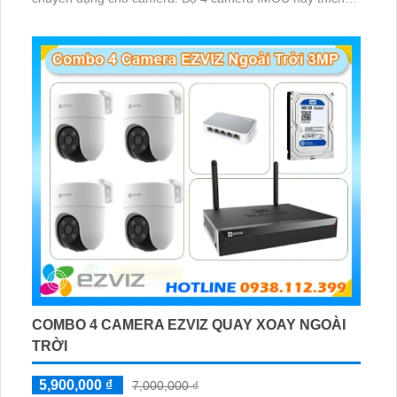
hợp lắp đặt cho kho hàng, nhà xưởng, khu phố và khu vực
cần giám sát ngoài trời
COMBO 4 CAMERA EZVIZ QUAY XOAY NGOÀI
TRỜI
5,900,000 ₫
7,000,000 ₫