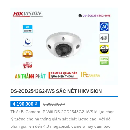
công nghệ Hồng Ngoại EXIR. Camera này được thiết kế
đặc biệt để phù hợp với căn hộ, nhà phố, với thiết kế
Dome Kim Loại chất lượng
DS-2CD2543G2-IWS SẮC NÉT HIKVISION
4,190,000 ₫
5,990,000 ₫
Thiết Bị Camera IP Wifi DS-2CD2543G2-IWS là lựa chọn
lý tưởng cho hệ thống giám sát chất lượng cao. Với độ
phân giải lên đến 4.0 megapixel, camera này đảm bảo