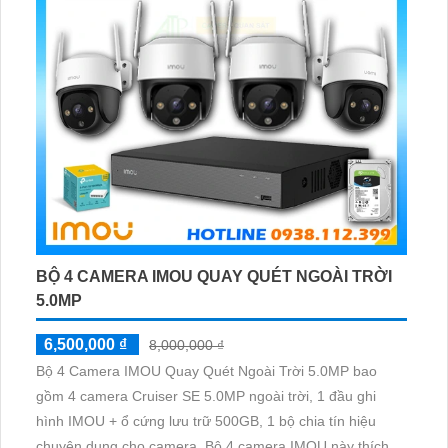
BỘ 4 CAMERA IMOU QUAY QUÉT NGOÀI TRỜI
5.0MP
6,500,000 ₫
8,000,000 ₫
Bộ 4 Camera IMOU Quay Quét Ngoài Trời 5.0MP bao
gồm 4 camera Cruiser SE 5.0MP ngoài trời, 1 đầu ghi
hình IMOU + ổ cứng lưu trữ 500GB, 1 bộ chia tín hiệu
chuyên dụng cho camera. Bộ 4 camera IMOU này thích