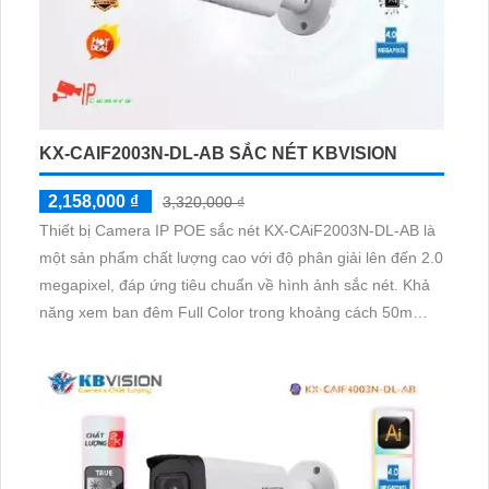
KX-CAIF2003N-DL-AB SẮC NÉT KBVISION
2,158,000 ₫
3,320,000 ₫
Thiết bị Camera IP POE sắc nét KX-CAiF2003N-DL-AB là
một sản phẩm chất lượng cao với độ phân giải lên đến 2.0
megapixel, đáp ứng tiêu chuẩn về hình ảnh sắc nét. Khả
năng xem ban đêm Full Color trong khoảng cách 50m
giúp quan sát dễ dàng như ban ngày. Với công nghệ IP
POE, camera không bị giảm chất lượng và hiệu suất