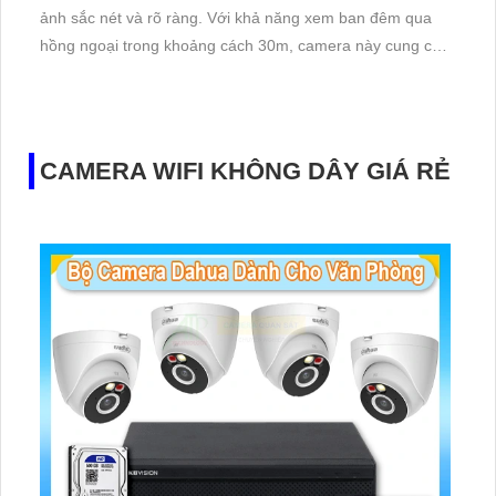
ảnh sắc nét và rõ ràng. Với khả năng xem ban đêm qua
hồng ngoại trong khoảng cách 30m, camera này cung cấp
giám sát 24/7 mà không cần ánh sáng môi trường
CAMERA WIFI KHÔNG DÂY GIÁ RẺ