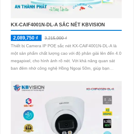
KX-CAIF4001N-DL-A SẮC NÉT KBVISION
2,089,750 ₫
3,215,000 ₫
Thiết bị Camera IP POE sắc nét KX-CAiF4001N-DL-A là
một sản phẩm chất lượng cao với độ phân giải lên đến 4.0
megapixel, cho hình ảnh rõ nét. Với khả năng quan sát
ban đêm nhờ công nghệ Hồng Ngoại 50m, giúp bạn
không bỏ lỡ bất kỳ chi tiết nào. Camera này được trang bị
công nghệ IP POE, không chỉ tiết kiệm mà còn đảm bảo
chất lượng hình ảnh