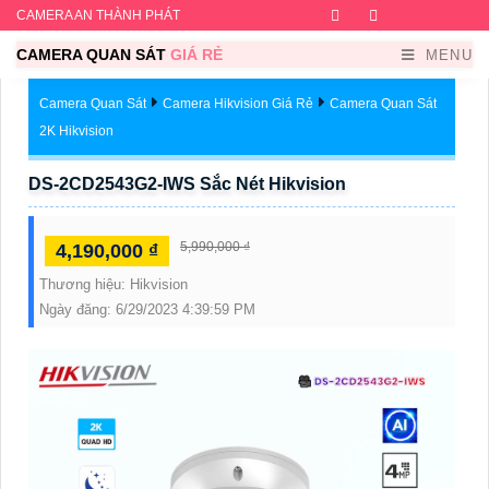
CAMERA AN THÀNH PHÁT
Facebook
Twitter
Instagram
Dribb
CAMERA QUAN SÁT
GIÁ RẺ
MENU
Camera Quan Sát
Camera Hikvision Giá Rẻ
Camera Quan Sát
2K Hikvision
DS-2CD2543G2-IWS Sắc Nét Hikvision
5,990,000 ₫
4,190,000 ₫
Thương hiệu:
Hikvision
Ngày đăng:
6/29/2023 4:39:59 PM