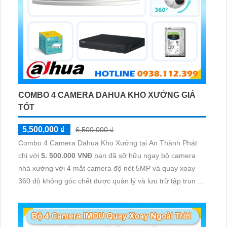
COMBO 4 CAMERA DAHUA KHO XƯỞNG GIÁ
TỐT
5,500,000 ₫
6,500,000 ₫
Combo 4 Camera Dahua Kho Xưởng tại An Thành Phát
chỉ với
5. 500.000 VNĐ
bạn đã sỡ hữu ngay bộ camera
nhà xưởng với 4 mắt camera độ nét 5MP và quay xoay
360 độ không góc chết được quản lý và lưu trữ tập trung
về đầu ghi hình ổ cứng hỗ trợ xem qua tivi