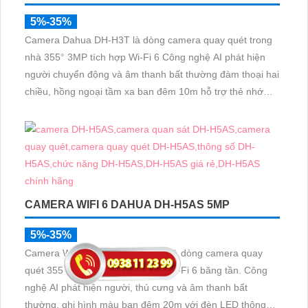
5%-35%
Camera Dahua DH-H3T là dòng camera quay quét trong
nhà 355° 3MP tích hợp Wi-Fi 6 Công nghệ AI phát hiện
người chuyển động và âm thanh bất thường đàm thoại hai
chiều, hồng ngoại tầm xa ban đêm 10m hỗ trợ thẻ nhớ
MicroSD 256GB ONVIF và điều khiển từ xa qua ứng dụng
DMSS
CAMERA WIFI 6 DAHUA DH-H5AS 5MP
5%-35%
Camera WiFi 6 DaHua DH-H5AS là dòng camera quay
quét 355° trong nhà 5MP hỗ trợ Wi-Fi 6 băng tần. Công
nghệ AI phát hiện người, thú cưng và âm thanh bất
thường, ghi hình màu ban đêm 20m với đèn LED thông