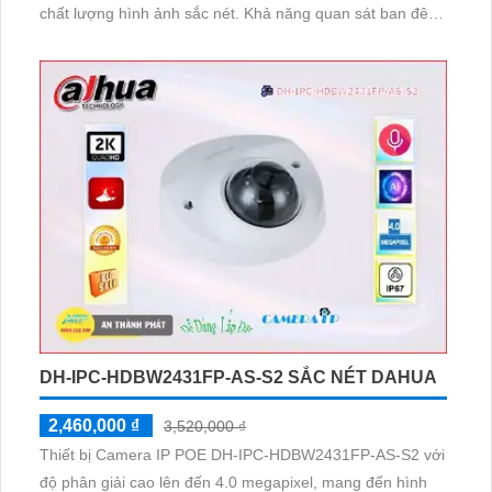
chất lượng hình ảnh sắc nét. Khả năng quan sát ban đêm
cũng được cải thiện với hồng ngoại 30m
DH-IPC-HDBW2431FP-AS-S2 SẮC NÉT DAHUA
2,460,000 ₫
3,520,000 ₫
Thiết bị Camera IP POE DH-IPC-HDBW2431FP-AS-S2 với
độ phân giải cao lên đến 4.0 megapixel, mang đến hình