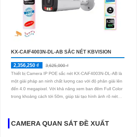
KX-CAIF4003N-DL-AB SẮC NÉT KBVISION
2,356,250 ₫
3,625,000 ₫
Thiết bị Camera IP POE sắc nét KX-CAiF4003N-DL-AB là
một giải pháp an ninh chất lượng cao với độ phân giải lên
đến 4.0 megapixel. Với khả năng xem ban đêm Full Color
trong khoảng cách tới 50m, giúp tái tạo hình ảnh rõ nét
như ban ngày. Thiết bị được trang bị công nghệ IP POE
tiên tiến, không bị giảm chất lượng truyền tải dữ liệu
CAMERA QUAN SÁT ĐỀ XUẤT