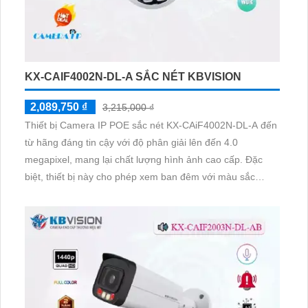
KX-CAIF4002N-DL-A SẮC NÉT KBVISION
2,089,750 ₫
3,215,000 ₫
Thiết bị Camera IP POE sắc nét KX-CAiF4002N-DL-A đến
từ hãng đáng tin cậy với độ phân giải lên đến 4.0
megapixel, mang lại chất lượng hình ảnh cao cấp. Đặc
biệt, thiết bị này cho phép xem ban đêm với màu sắc
trung thực và khoảng cách lên đến 30m, giúp hình ảnh rõ
nét như ban ngày. Sử dụng công nghệ IP POE tiên tiến,
camera không chỉ đảm bảo chất lượng mà còn tiết kiệm
điện năng