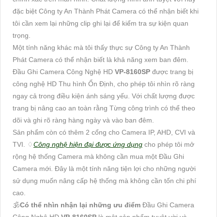
đặc biệt Công ty An Thành Phát Camera có thể nhận biết khi
tôi cần xem lại những clip ghi lại để kiểm tra sự kiện quan
trọng.
Một tính năng khác mà tôi thấy thực sự Công ty An Thành
Phát Camera có thể nhận biết là khả năng xem ban đêm.
Đầu Ghi Camera Công Nghệ HD
VP-8160SP
được trang bị
công nghệ HD Thu hình Ổn Định, cho phép tôi nhìn rõ ràng
ngay cả trong điều kiện ánh sáng yếu. Với chất lượng được
trang bị nâng cao an toàn rằng Từng công trình có thể theo
dõi và ghi rõ ràng hàng ngày và vào ban đêm.
Sản phẩm còn có thêm 2 cổng cho Camera IP, AHD, CVI và
TVI. ♢
Công nghệ hiện đại được ứng dụng
cho phép tôi mở
rộng hệ thống Camera mà không cần mua một Đầu Ghi
Camera mới. Đây là một tính năng tiện lợi cho những người
sử dụng muốn nâng cấp hệ thống mà không cần tốn chi phí
cao.
🕉️
Có thể nhìn nhận lại những ưu điểm
Đầu Ghi Camera
Công Nghệ HD
VP-8160SP
là một sản phẩm tuyệt vời và