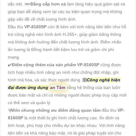
sắc nét. ⋙
Đẳng cấp hơn cả
làm tăng hiệu quả giám sát và
giúp bạn dễ dàng xem lại các sự kiện quan trọng mà không
gặp vấn đề về chất lượng hình ảnh.
Đầu thu
VP-8160SP
còn đi kèm với tính năng tiên tiến như hỗ
trợ công nghệ nén hình ảnh H.265+, giúp giảm băng thông
mà không ảnh hưởng đến chất lượng hình ảnh. Điểm nhấn
ấn tượng là Đồng hành tiết kiệm lưu trữ và giảm chi phí
mạng.
✔️
Điểm cộng thêm của sản phẩm
VP-8160SP
cũng được
tích hợp nhiều tính năng an ninh như chống đột nhập, ghi
hình mã hóa, và xác thực người dùng. 🎛
Công nghệ hiện
đại được ứng dụng
an Tâm
rằng hệ thống của bạn luôn
được bảo mật và chỉ có những người được phép truy cập mới
có thể xem và quản lý.
ϡ
Nhìn chung những ưu điểm đáng quan tâm
đầu thu
VP-
8160SP
là một thiết bị ghi hình chất lượng cao, ổn định và
linh hoạt, phù hợp cho nhiều dự án khác nhau. Với tính năng
tiên tiến và khả năng bảo mật, nó là giải pháp tuyệt vời cho