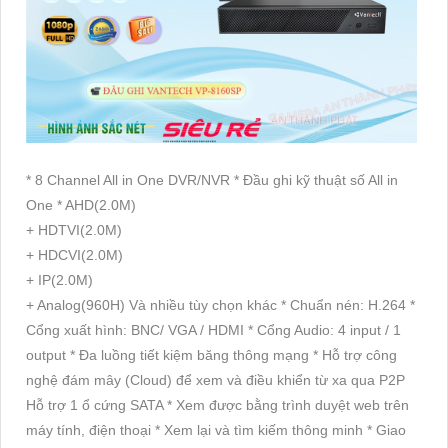
* 8 Channel All in One DVR/NVR * Đầu ghi kỹ thuật số All in
One * AHD(2.0M)
+ HDTVI(2.0M)
+ HDCVI(2.0M)
+ IP(2.0M)
+ Analog(960H) Và nhiều tùy chọn khác * Chuẩn nén: H.264 *
Cổng xuất hình: BNC/ VGA / HDMI * Cổng Audio: 4 input / 1
output * Đa luồng tiết kiệm băng thông mạng * Hỗ trợ công
nghệ đám mây (Cloud) để xem và điều khiển từ xa qua P2P
Hỗ trợ 1 ổ cứng SATA * Xem được bằng trình duyệt web trên
máy tính, điện thoại * Xem lại và tìm kiếm thông minh * Giao