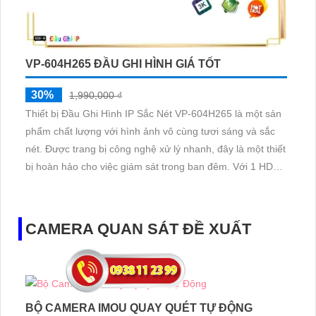
VP-604H265 ĐẦU GHI HÌNH GIÁ TỐT
30%
1,990,000 ₫
Thiết bị Đầu Ghi Hình IP Sắc Nét VP-604H265 là một sản
phẩm chất lượng với hình ảnh vô cùng tươi sáng và sắc
nét. Được trang bị công nghệ xử lý nhanh, đây là một thiết
bị hoàn hảo cho việc giám sát trong ban đêm. Với 1 HDD,
bạn có thể lưu trữ đủ video cần thiết. Hơn nữa, độ phân
giải 2
CAMERA QUAN SÁT ĐỀ XUẤT
BỘ CAMERA IMOU QUAY QUÉT TỰ ĐỘNG