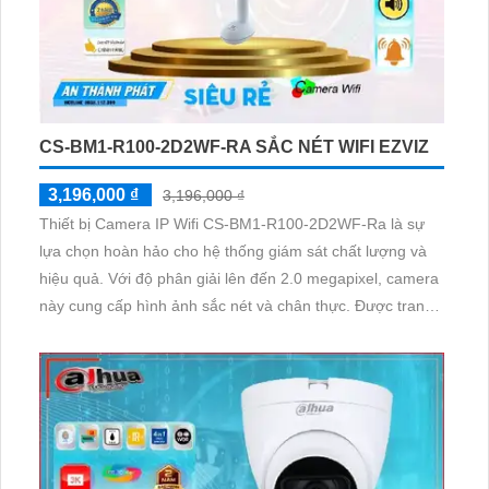
CS-BM1-R100-2D2WF-RA SẮC NÉT WIFI EZVIZ
3,196,000 ₫
3,196,000 ₫
Thiết bị Camera IP Wifi CS-BM1-R100-2D2WF-Ra là sự
lựa chọn hoàn hảo cho hệ thống giám sát chất lượng và
hiệu quả. Với độ phân giải lên đến 2.0 megapixel, camera
này cung cấp hình ảnh sắc nét và chân thực. Được trang
bị công nghệ IP Wifi, bạn có thể dễ dàng xem hình ảnh từ
xa mà không loại bỏ chất lượng