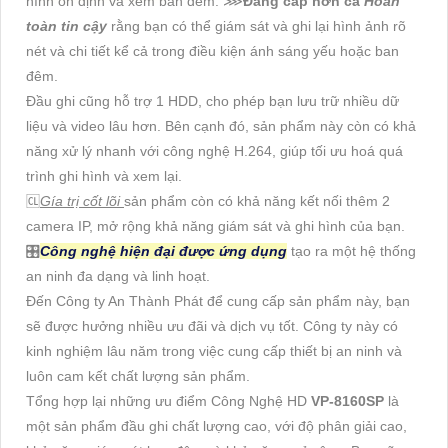
hình ổn định và xem ban đêm. ⋙
Đẳng cấp hơn cả
Hoàn
toàn tin cậy
rằng bạn có thể giám sát và ghi lại hình ảnh rõ
nét và chi tiết kể cả trong điều kiện ánh sáng yếu hoặc ban
đêm.
Đầu ghi cũng hỗ trợ 1 HDD, cho phép bạn lưu trữ nhiều dữ
liệu và video lâu hơn. Bên cạnh đó, sản phẩm này còn có khả
năng xử lý nhanh với công nghệ H.264, giúp tối ưu hoá quá
trình ghi hình và xem lại.
🆑
Gía trị cốt lõi
sản phẩm còn có khả năng kết nối thêm 2
camera IP, mở rộng khả năng giám sát và ghi hình của bạn.
🎛
Công nghệ hiện đại được ứng dụng
tạo ra một hệ thống
an ninh đa dạng và linh hoạt.
Đến Công ty An Thành Phát để cung cấp sản phẩm này, bạn
sẽ được hưởng nhiều ưu đãi và dịch vụ tốt. Công ty này có
kinh nghiệm lâu năm trong việc cung cấp thiết bị an ninh và
luôn cam kết chất lượng sản phẩm.
Tổng hợp lại những ưu điểm Công Nghệ HD
VP-8160SP
là
một sản phẩm đầu ghi chất lượng cao, với độ phân giải cao,