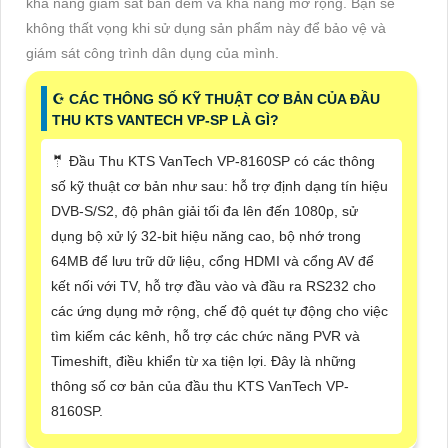
khả năng giám sát ban đêm và khả năng mở rộng. Bạn sẽ
không thất vọng khi sử dụng sản phẩm này để bảo vệ và
giám sát công trình dân dụng của mình.
☪ CÁC THÔNG SỐ KỸ THUẬT CƠ BẢN CỦA ĐẦU
THU KTS VANTECH VP-SP LÀ GÌ?
🤵 Đầu Thu KTS VanTech VP-8160SP có các thông
số kỹ thuật cơ bản như sau: hỗ trợ định dạng tín hiệu
DVB-S/S2, độ phân giải tối đa lên đến 1080p, sử
dụng bộ xử lý 32-bit hiệu năng cao, bộ nhớ trong
64MB để lưu trữ dữ liệu, cổng HDMI và cổng AV để
kết nối với TV, hỗ trợ đầu vào và đầu ra RS232 cho
các ứng dụng mở rộng, chế độ quét tự động cho việc
tìm kiếm các kênh, hỗ trợ các chức năng PVR và
Timeshift, điều khiển từ xa tiện lợi. Đây là những
thông số cơ bản của đầu thu KTS VanTech VP-
8160SP.