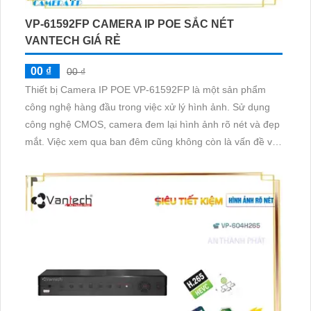
VP-61592FP CAMERA IP POE SẮC NÉT
VANTECH GIÁ RẺ
00 ₫
00 ₫
Thiết bị Camera IP POE VP-61592FP là một sản phẩm
công nghệ hàng đầu trong việc xử lý hình ảnh. Sử dụng
công nghệ CMOS, camera đem lại hình ảnh rõ nét và đẹp
mắt. Việc xem qua ban đêm cũng không còn là vấn đề với
khả năng hồng ngoại lên đến 15m. IP POE cung cấp chất
lượng hình ảnh Ultra 4k lite, mang lại trải nghiệm hình ảnh
sắc nét và rõ ràng