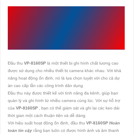
CÔNG TRÌNH SỬ DỤNG
VP-8160SP
SẢN XUẤT
BỞI VANTECH
Đầu thu
VP-8160SP
là một thiết bị ghi hình chất lượng cao
được sử dụng cho nhiều thiết bị camera khác nhau. Với khả
năng hoạt động ổn định, nó là lựa chọn tuyệt vời cho cả dự
án cao cấp lẫn các công trình dân dụng.
Đầu thu này được thiết kế với tính năng đa kênh, giúp bạn
quản lý và ghi hình từ nhiều camera cùng lúc. Với sự hỗ trợ
của
VP-8160SP
, bạn có thể giám sát và ghi lại các keo dài
thời gian một cách thuận tiện và dễ dàng.
Với hiệu suất hoạt động ổn định, đầu thu
VP-8160SP
Hoàn
toàn tin cậy
rằng bạn luôn có được hình ảnh và âm thanh