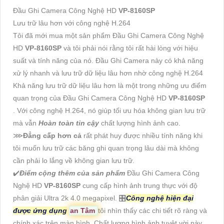
Đầu Ghi Camera Công Nghệ HD
VP-8160SP
Lưu trữ lâu hơn với công nghệ H.264
Tôi đã mới mua một sản phẩm Đầu Ghi Camera Công Nghệ
HD
VP-8160SP
và tôi phải nói rằng tôi rất hài lòng với hiệu
suất và tính năng của nó. Đầu Ghi Camera này có khả năng
xử lý nhanh và lưu trữ dữ liệu lâu hơn nhờ công nghệ H.264
Khả năng lưu trữ dữ liệu lâu hơn là một trong những ưu điểm
quan trọng của Đầu Ghi Camera Công Nghệ HD
VP-8160SP
. Với công nghệ H.264, nó giúp tối ưu hóa không gian lưu trữ
mà vẫn
Hoàn toàn tin cậy
chất lượng hình ảnh cao.
⋙
Đẳng cấp hơn cả
rất phát huy được nhiều tính năng khi
tôi muốn lưu trữ các băng ghi quan trọng lâu dài mà không
cần phải lo lắng về không gian lưu trữ.
✔️
Điểm cộng thêm của sản phẩm
Đầu Ghi Camera Công
Nghệ HD
VP-8160SP
cung cấp hình ảnh trung thực với độ
phân giải Ultra 2k 4.0 megapixel. 🎛
Công nghệ hiện đại
được ứng dụng
an Tâm
tôi nhìn thấy các chi tiết rõ ràng và
chính xác trên màn hình. Chất lượng hình ảnh tuyệt vời này