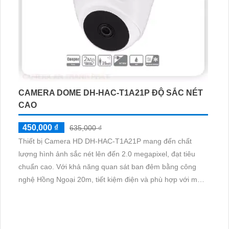
CAMERA DOME DH-HAC-T1A21P ĐỘ SẮC NÉT
CAO
450,000 ₫
635,000 ₫
Thiết bị Camera HD DH-HAC-T1A21P mang đến chất
lượng hình ảnh sắc nét lên đến 2.0 megapixel, đạt tiêu
chuẩn cao. Với khả năng quan sát ban đêm bằng công
nghệ Hồng Ngoại 20m, tiết kiệm điện và phù hợp với môi
trường ánh sáng yếu. Camera này hỗ trợ nhiều công nghệ
mới như AHD, CVI, TVI, BCS, đảm bảo chất lượng hình
ảnh cực kỳ sắc nét và độ bền cao