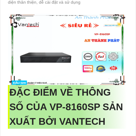
diện thân thiện, dễ cài đặt và sử dụng
ĐẶC ĐIỂM VỀ THÔNG
SỐ CỦA
VP-8160SP
SẢN
XUẤT BỞI VANTECH