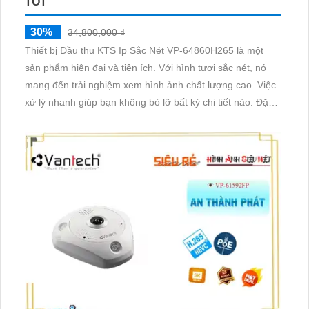
TỐT
30%
34,800,000 ₫
Thiết bị Đầu thu KTS Ip Sắc Nét VP-64860H265 là một
sản phẩm hiện đại và tiện ích. Với hình tươi sắc nét, nó
mang đến trải nghiệm xem hình ảnh chất lượng cao. Việc
xử lý nhanh giúp bạn không bỏ lỡ bất kỳ chi tiết nào. Đặc
biệt, thiết bị có khả năng xem trong điều kiện thiếu sáng,
mang lại hình ảnh rõ ràng ngay cả trong môi trường tối