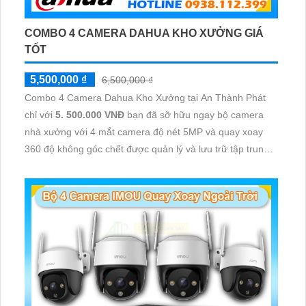
COMBO 4 CAMERA DAHUA KHO XƯỞNG GIÁ
TỐT
5,500,000 ₫
6,500,000 ₫
Combo 4 Camera Dahua Kho Xưởng tại An Thành Phát
chỉ với
5. 500.000 VNĐ
bạn đã sỡ hữu ngay bộ camera
nhà xưởng với 4 mắt camera độ nét 5MP và quay xoay
360 độ không góc chết được quản lý và lưu trữ tập trung
về đầu ghi hình ổ cứng hỗ trợ xem qua tivi