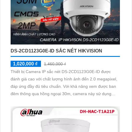
DS-2CD1123G0E-ID SẮC NÉT HIKVISION
1,020,000 ₫
1,460,000 ₫
Thiết bị Camera IP sắc nét DS-2CD1123G0E-ID được
đánh giá cao với chất lượng hình ảnh đến 2.0 megapixel,
đáp ứng đầy đủ tiêu chuẩn. Với khả năng xem được ban
đêm thông qua hồng ngoại 30m, camera này sử dụng
công nghệ IP tiên tiến và không giảm chất lượng hình ảnh.
Được trang bị Hồng Ngoại Smart IR, camera này phù hợp
cho căn hộ, nhà phố với thiết kế Dome Plastic