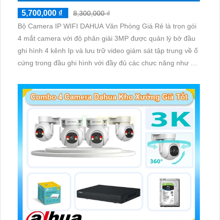
5,700,000 ₫
8,300,000 ₫
Bộ Camera IP WIFI DAHUA Văn Phòng Giá Rẻ là trọn gói
4 mắt camera với độ phân giải 3MP được quản lý bở đầu
ghi hình 4 kênh Ip và lưu trữ video giám sát tập trung về ổ
cứng trong đầu ghi hình với đầy đủ các chưc năng như AI
Phát hiện chuyển động, đàm thoại âm thanh 2 chiều và
giám sát có màu vào ban đêm