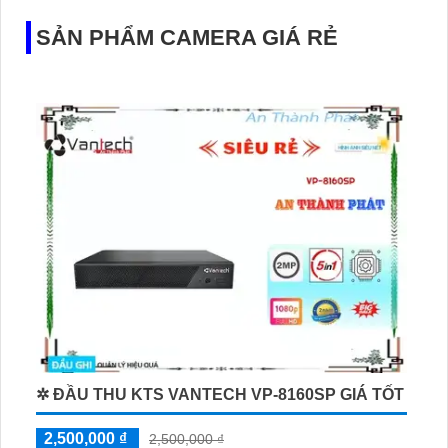
SẢN PHẨM CAMERA GIÁ RẺ
✲ ĐẦU THU KTS VANTECH VP-8160SP GIÁ TỐT
2,500,000 ₫
2,500,000 ₫