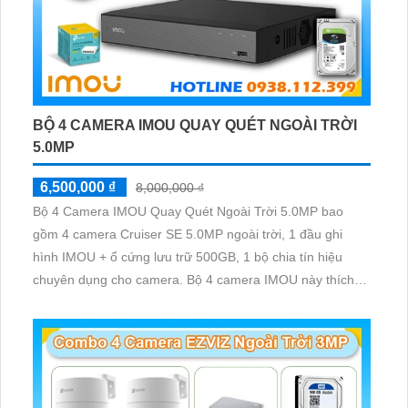
BỘ 4 CAMERA IMOU QUAY QUÉT NGOÀI TRỜI
5.0MP
6,500,000 ₫
8,000,000 ₫
Bộ 4 Camera IMOU Quay Quét Ngoài Trời 5.0MP bao
gồm 4 camera Cruiser SE 5.0MP ngoài trời, 1 đầu ghi
hình IMOU + ổ cứng lưu trữ 500GB, 1 bộ chia tín hiệu
chuyên dụng cho camera. Bộ 4 camera IMOU này thích
hợp lắp đặt cho kho hàng, nhà xưởng, khu phố và khu vực
cần giám sát ngoài trời