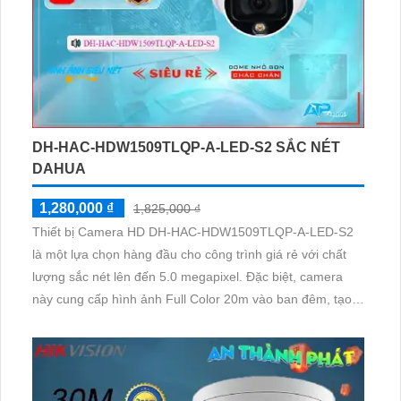
DH-HAC-HDW1509TLQP-A-LED-S2 SẮC NÉT
DAHUA
1,280,000 ₫
1,825,000 ₫
Thiết bị Camera HD DH-HAC-HDW1509TLQP-A-LED-S2
là một lựa chọn hàng đầu cho công trình giá rẻ với chất
lượng sắc nét lên đến 5.0 megapixel. Đặc biệt, camera
này cung cấp hình ảnh Full Color 20m vào ban đêm, tạo
cảm giác như đang xem vào ban ngày, tiết kiệm và phù
hợp. Chất lượng hình ảnh không chỉ sắc nét mà còn đáng
tin cậy với công nghệ AHD, CVI, TVI, BCS và màu sắc tự
nhiên vào ban đêm