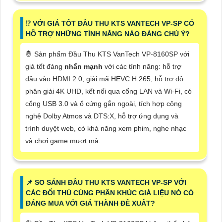
⁉️ VỚI GIÁ TỐT ĐẦU THU KTS VANTECH VP-SP CÓ
HỖ TRỢ NHỮNG TÍNH NĂNG NÀO ĐÁNG CHÚ Ý?
🤴 Sản phẩm Đầu Thu KTS VanTech VP-8160SP với
giá tốt đáng
nhấn mạnh
với các tính năng: hỗ trợ
đầu vào HDMI 2.0, giải mã HEVC H.265, hỗ trợ độ
phân giải 4K UHD, kết nối qua cổng LAN và Wi-Fi, có
cổng USB 3.0 và ổ cứng gắn ngoài, tích hợp công
nghệ Dolby Atmos và DTS:X, hỗ trợ ứng dụng và
trình duyệt web, có khả năng xem phim, nghe nhạc
và chơi game mượt mà.
📌 SO SÁNH ĐẦU THU KTS VANTECH VP-SP VỚI
CÁC ĐỐI THỦ CÙNG PHÂN KHÚC GIÁ LIỆU NÓ CÓ
ĐÁNG MUA VỚI GIÁ THÀNH ĐỀ XUẤT?