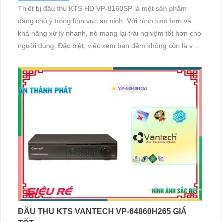
Thiết bị đầu thu KTS HD VP-8160SP là một sản phẩm
đáng chú ý trong lĩnh vực an ninh. Với hình tươi hơn và
khả năng xử lý nhanh, nó mang lại trải nghiệm tốt hơn cho
người dùng. Đặc biệt, việc xem ban đêm không còn là vấn
đề nhờ vào chức năng cải tiến. Ngoài ra, thiết bị còn được
tích hợp một HDD lưu trữ lâu hơn, sử dụng công nghệ H
ĐẦU THU KTS VANTECH VP-64860H265 GIÁ