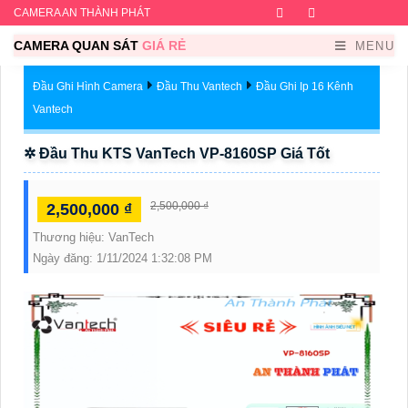
CAMERA AN THÀNH PHÁT
Facebook
Twitter
Instagram
Dribb
CAMERA QUAN SÁT
GIÁ RẺ
MENU
Đầu Ghi Hình Camera
Đầu Thu Vantech
Đầu Ghi Ip 16 Kênh
Vantech
✲ Đầu Thu KTS VanTech VP-8160SP Giá Tốt
2,500,000 ₫
2,500,000 ₫
Thương hiệu:
VanTech
Ngày đăng:
1/11/2024 1:32:08 PM