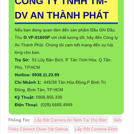
CÔNG TY TNHH TM-
DV AN THÀNH PHÁT
Nếu bạn đang quan tâm đến sản phẩm Đầu Ghi Đầu
Thu ❂
VP-8160SP
với chất lượng tốt, hãy đến Công ty
An Thành Phát. Chúng tôi cam kết mang đến sự hài
lòng cho bạn.
Trụ Sở:
51 Lũy Bán Bích, P. Tân Thới Hòa, Q.Tân
Phú, TP.HCM
Hotline: 0938.11.23.99
Chi Nhánh 1:
445/38 Tân Hòa Đông,P Bình Trị
Đông, Bình Tân, TP HCM
Kỹ Thuật:
0906.855.330
Điện Thoại:
(028) 6688.4949
Thông Tin:
Lắp Đặt Camera An Ninh Tại Thủ Đức
Giới
Thiệu Camera Quan Sát Dahua
Lắp Đặt Camera Giám