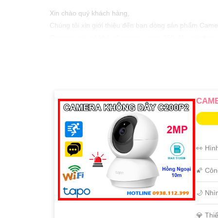
Xin chào quý khách hàng,
Chúng tôi xin giới thiệu đến bạn dòng sản phẩm Camer
Camera này có khả năng quay xoay 360 độ, giúp bạn q
sống động, cùng với khả năng ghi hình ban đêm cho an
Với mức giá hợp lý, chúng tôi cam kết mang đến cho 
Hãy liên hệ ngay với chúng tôi để biết thêm thông tin
Xin chân thành cảm ơn!
CAME
Hy vọng bạn sẽ thấy mẫu tư vấn này phù hợp và giá trị
👀 Hìn
🌠 Côn
🌙 Nhì
💎 Thi