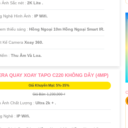
h Ảnh Sắc nét :
2K Lite .
ng Nghệ Hình Ảnh :
IP Wifi.
xem thiếu sáng :
Hồng Ngoại 10m Hồng Ngoại Smart IR.
ết Kế Camera
Xoay 360.
 Điểm :
Thu Âm Và Loa.
RA QUAY XOAY TAPO C220 KHÔNG DÂY (4MP)
Giá Khuyến Mại: 5%-35%
C
Giá Bán: 1,230,000 ₫
h Ành Chất Lượng :
Ultra 2k + .
g Nghệ :
IP Wifi.