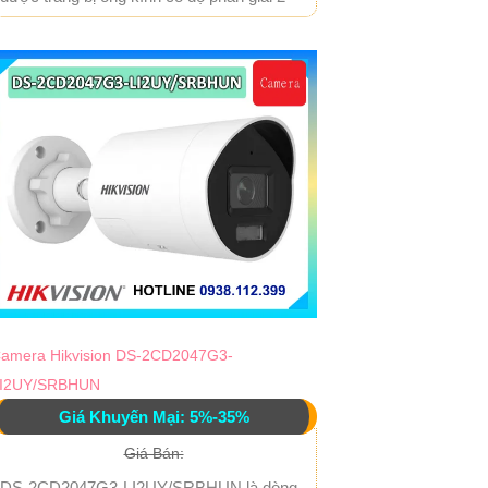
amera Hikvision DS-2CD2047G3-
I2UY/SRBHUN
Giá Khuyến Mại: 5%-35%
Giá Bán:
DS-2CD2047G3-LI2UY/SRBHUN là dòng