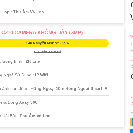
h Hợp :
Thu Âm Và Loa.
L
 C210 CAMERA KHÔNG DÂY (3MP)
W
Giá Khuyến Mại: 5%-35%
T
C
Giá Bán: Liên hệ
C
t lượng hình :
2K Lite .
D
g Nghệ Sử Dụng :
IP Wifi.
h ảnh ban đêm :
Hồng Ngoại 10m Hồng Ngoại Smart IR.
L
C
era Dòng
Xoay 360.
D
C
m Nỗi Bật :
Thu Âm Và Loa.