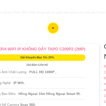
a Quay Xoay 360 Chất lượng giá rẻ, giúp bạn giám sát một cách toàn di
uan sát mọi góc độ của không gian một cách nhanh chóng và hiệu quả.
 toàn tuyệt đối trong mọi điều kiện ánh sáng.
bạn sản phẩm chất lượng và dịch vụ chăm sóc khách hàng tốt nhất.
 về sản phẩm này và nhận ưu đãi hấp dẫn từ chúng tôi.
RA WIFI IP KHÔNG DÂY TAPO C200P2 (2MP)
 cao! Nếu bạn cần thêm thông tin hoặc có yêu cầu khác, đừng ngần ngại
Giá Khuyến Mại: 5%-35%
Giá Bán: Liên hệ
B
h Ành Chất Lượng :
FULL HD 1080P .
C
B
g Nghệ :
IP Wifi.
H
đ
n Ban Đêm :
Hồng Ngoại 10m Hồng Ngoại Smart IR.
G
5
ết Kế Camera
Xoay 360.