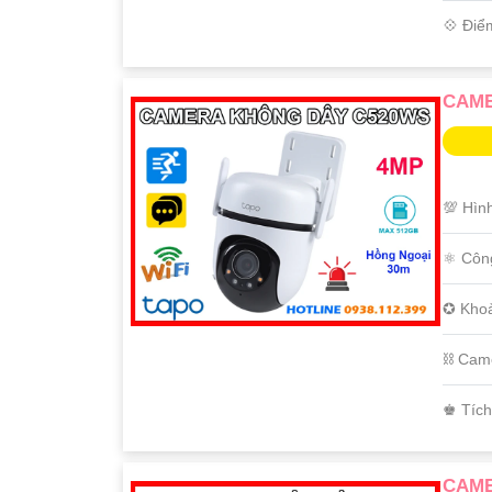
️💠 Điể
CAME
💯 Hìn
⚛️ Côn
✪ Kho
⛓ Cam
️♚ Tíc
CAME