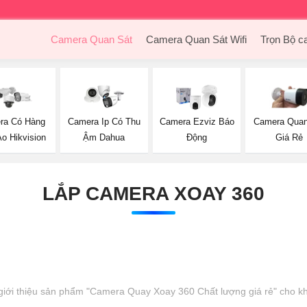
Camera Quan Sát
Camera Quan Sát Wifi
Trọn Bộ c
ra Có Hàng
Camera Ip Có Thu
Camera Ezviz Báo
Camera Quan
o Hikvision
Ậm Dahua
Động
Giá Rẻ
LẮP CAMERA XOAY 360
giới thiệu sản phẩm "Camera Quay Xoay 360 Chất lượng giá rẻ" cho k