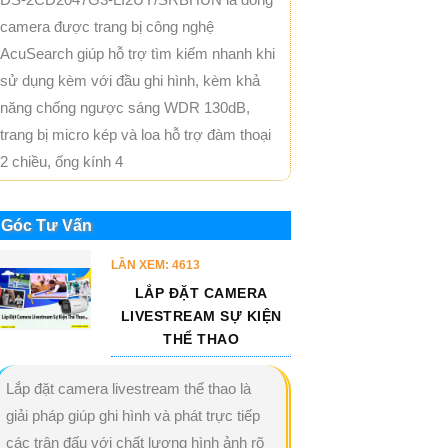
camera được trang bị công nghệ
AcuSearch giúp hỗ trợ tìm kiếm nhanh khi
sử dụng kèm với đầu ghi hình, kèm khả
năng chống ngược sáng WDR 130dB,
trang bị micro kép và loa hỗ trợ đàm thoại
2 chiều, ống kính 4
Góc Tư Vấn
LẦN XEM: 4613
LẮP ĐẶT CAMERA
LIVESTREAM SỰ KIỆN
THỂ THAO
Lắp đặt camera livestream thể thao là
giải pháp giúp ghi hình và phát trực tiếp
các trận đấu với chất lượng hình ảnh rõ