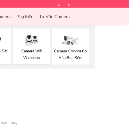
Facebook
Twitter
Instagram
Dribbble
amera
Phụ Kiện
Tư Vấn Camera
Camera Wifi
 Sát
Camera Colorvu Có
Visioncop
Màu Ban Đêm
hách hàng: