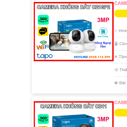
CAME
✨ Hình
🤖️ Cô
❈ Tầm
🎨 Thi
️💎 Đặt
CAME