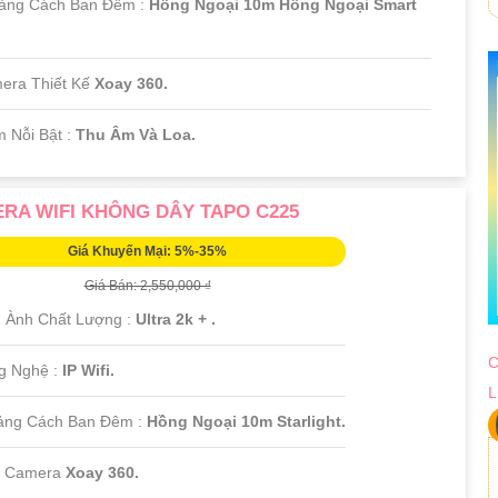
ảng Cách Ban Đêm :
Hồng Ngoại 10m Hồng Ngoại Smart
era Thiết Kế
Xoay 360.
m Nỗi Bật :
Thu Âm Và Loa.
RA WIFI KHÔNG DÂY TAPO C225
Giá Khuyến Mại: 5%-35%
Giá Bán: 2,550,000 ₫
 Ành Chất Lượng :
Ultra 2k + .
C
g Nghệ :
IP Wifi.
L
ảng Cách Ban Đêm :
Hồng Ngoại 10m Starlight.
i Camera
Xoay 360.