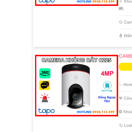
🔅 Kho
IR.
💦 Cam
️👮 Điể
CAME
✨ Hình
⚒ Côn
❂ Kho
🔩 Loạ