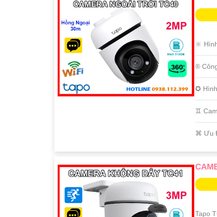
🔆 Hìn
®️ Côn
✪ Hình
♊ Cam
️⌘ Ưu 
CAME
Tapo T