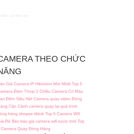
ện và tiện lợi.
 Độ phân giải cao giúp hình ảnh rõ nét, màu sắc
CAMERA THEO CHỨC
 để lại tin nhắn cho chúng tôi.
NĂNG
áo Giá Camera IP Hikvision Mới Nhất
Top 5
amera Đàm Thoại 2 Chiều
Camera Có Màu
an Đêm Siêu Nét
Camera quay video Đóng
àng Cận Cảnh
camera quay lại quá trình
óng hàng shopee tiktok
Top 5 Camera Wifi
iá Rẻ
Bản báo giá camera wifi ezviz mới
Top
 Camera Quay Đóng Hàng