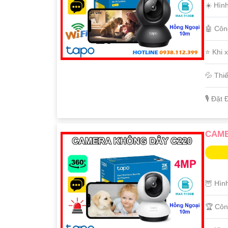
☀️ Hìn
🤖️ Cô
⭐ Khi 
💦 Thi
️🎙 Đặt
CAME
🦉 Hìn
🏆 Côn