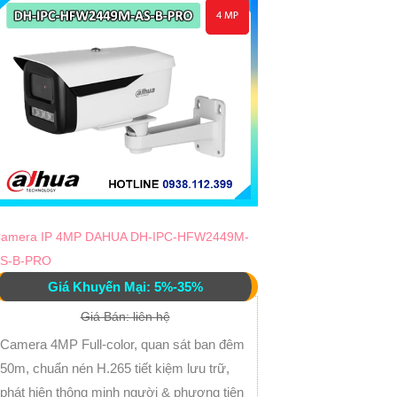
amera IP 4MP DAHUA DH-IPC-HFW2449M-
S-B-PRO
Giá Khuyến Mại: 5%-35%
Giá Bán: liên hệ
Camera 4MP Full-color, quan sát ban đêm
50m, chuẩn nén H.265 tiết kiệm lưu trữ,
phát hiện thông minh người & phương tiện