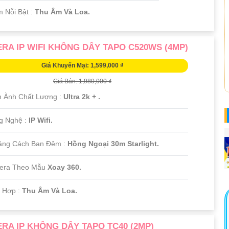
m Nỗi Bật :
Thu Âm Và Loa.
RA IP WIFI KHÔNG DÂY TAPO C520WS (4MP)
Giá Khuyến Mại: 1,599,000 ₫
Giá Bán: 1,980,000 ₫
h Ành Chất Lượng :
Ultra 2k + .
g Nghệ :
IP Wifi.
ảng Cách Ban Đêm :
Hồng Ngoại 30m Starlight.
era Theo Mẫu
Xoay 360.
h Hợp :
Thu Âm Và Loa.
RA IP KHÔNG DÂY TAPO TC40 (2MP)