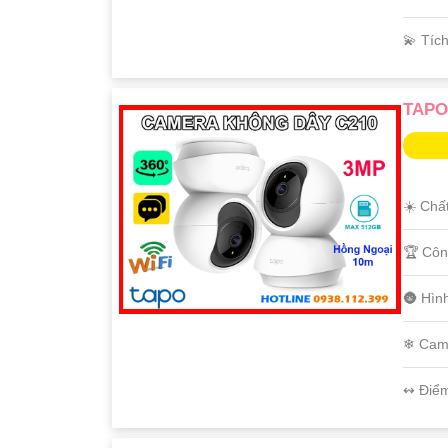
️💫 Tíc
TAPO
☀️ Chấ
🏆 Côn
🌚 Hìn
❄ Cam
️↭ Điể
'