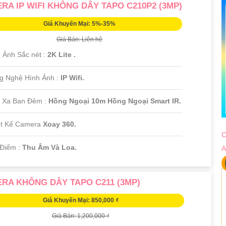
RA IP WIFI KHÔNG DÂY TAPO C210P2 (3MP)
Giá Khuyến Mại: 5%-35%
Giá Bán: Liên hệ
 Ảnh Sắc nét :
2K Lite .
ng Nghệ Hình Ảnh :
IP Wifi.
 Xa Ban Đêm :
Hồng Ngoại 10m Hồng Ngoại Smart IR.
ết Kế Camera
Xoay 360.
C
 Điểm :
Thu Âm Và Loa.
A
RA KHÔNG DÂY TAPO C211 (3MP)
Giá Khuyến Mại: 850,000 ₫
Giá Bán: 1,200,000 ₫