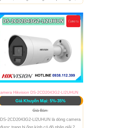
amera Hikvision DS-2CD2043G2-LI2UHUN
Giá Khuyến Mại: 5%-35%
Giá Bán:
DS-2CD2043G2-LI2UHUN là dòng camera
được trang bị ống kính có độ phân giải 2