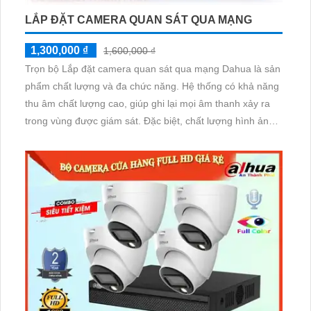
LẮP ĐẶT CAMERA QUAN SÁT QUA MẠNG
1,300,000 ₫
1,600,000 ₫
Trọn bộ Lắp đặt camera quan sát qua mạng Dahua là sản
phẩm chất lượng và đa chức năng. Hệ thống có khả năng
thu âm chất lượng cao, giúp ghi lại mọi âm thanh xảy ra
trong vùng được giám sát. Đặc biệt, chất lượng hình ảnh
của camera rất sắc nét, cho phép người dùng quan sát
mọi chi tiết một cách rõ ràng. Khả năng giám sát từ xa
cũng là một ưu điểm đáng kể với độ ổn định cao