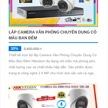
LẮP CAMERA VĂN PHÒNG CHUYÊN DỤNG CÓ
MÀU BAN ĐÊM
30%
3,400,000 ₫
Thiết kế trọn bộ lắp Camera Văn Phòng Chuyên Dụng Có
Màu Ban Đêm Hikvision đa dạng với mẫu mã phong phú,
chất lượng cao và chiết khấu hấp dẫn. Sản phẩm được
trang bị công nghệ 2.0 MP cho hình ảnh sắc nét cả ngày
và đêm. Hikvision mang đến sự an tâm cho việc giám sát
văn phòng, đảm bảo an ninh cho môi trường làm việc