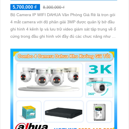
5,700,000 ₫
8,300,000 ₫
Bộ Camera IP WIFI DAHUA Văn Phòng Giá Rẻ là trọn gói
4 mắt camera với độ phân giải 3MP được quản lý bở đầu
ghi hình 4 kênh Ip và lưu trữ video giám sát tập trung về ổ
cứng trong đầu ghi hình với đầy đủ các chưc năng như AI
Phát hiện chuyển động, đàm thoại âm thanh 2 chiều và
giám sát có màu vào ban đêm