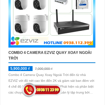
COMBO 4 CAMERA EZVIZ QUAY XOAY NGOÀI
TRỜI
5,900,000 ₫
7,000,000 ₫
Combo 4 Camera Quay Xoay Ngoài Trời đến từ nhà
EZVIZ với độ nét cao lên đến 2K và giám sát ban đêm với
4 chế độ khác nhau, công nghệ AI Phát hiện và phân biệt
các chuyển động chuẩn sát được quản lý tập trung bởi
đầu ghi hình IP WiFi