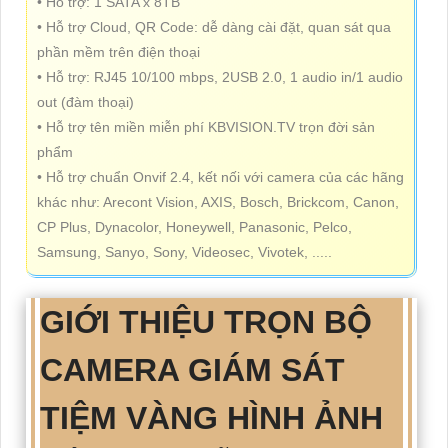
• Hỗ trợ: 1 SATA x 8TB
• Hỗ trợ Cloud, QR Code: dễ dàng cài đặt, quan sát qua
phần mềm trên điện thoại
• Hỗ trợ: RJ45 10/100 mbps, 2USB 2.0, 1 audio in/1 audio
out (đàm thoại)
• Hỗ trợ tên miền miễn phí KBVISION.TV trọn đời sản
phẩm
• Hỗ trợ chuẩn Onvif 2.4, kết nối với camera của các hãng
khác như: Arecont Vision, AXIS, Bosch, Brickcom, Canon,
CP Plus, Dynacolor, Honeywell, Panasonic, Pelco,
Samsung, Sanyo, Sony, Videosec, Vivotek, .....
GIỚI THIỆU
TRỌN BỘ
CAMERA GIÁM SÁT
TIỆM VÀNG
HÌNH ẢNH