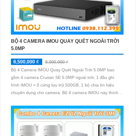
BỘ 4 CAMERA IMOU QUAY QUÉT NGOÀI TRỜI
5.0MP
6,500,000 ₫
8,000,000 ₫
Bộ 4 Camera IMOU Quay Quét Ngoài Trời 5.0MP bao
gồm 4 camera Cruiser SE 5.0MP ngoài trời, 1 đầu ghi
hình IMOU + ổ cứng lưu trữ 500GB, 1 bộ chia tín hiệu
chuyên dụng cho camera. Bộ 4 camera IMOU này thích
hợp lắp đặt cho kho hàng, nhà xưởng, khu phố và khu vực
cần giám sát ngoài trời