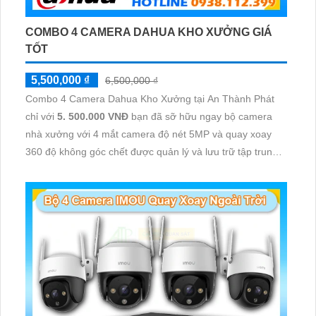
COMBO 4 CAMERA DAHUA KHO XƯỞNG GIÁ
TỐT
5,500,000 ₫
6,500,000 ₫
Combo 4 Camera Dahua Kho Xưởng tại An Thành Phát
chỉ với
5. 500.000 VNĐ
bạn đã sỡ hữu ngay bộ camera
nhà xưởng với 4 mắt camera độ nét 5MP và quay xoay
360 độ không góc chết được quản lý và lưu trữ tập trung
về đầu ghi hình ổ cứng hỗ trợ xem qua tivi