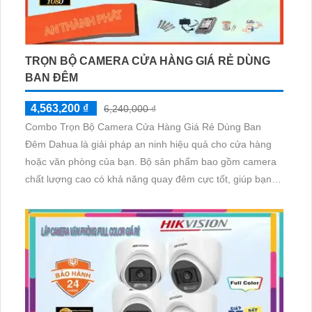
TRỌN BỘ CAMERA CỬA HÀNG GIÁ RẺ DÙNG
BAN ĐÊM
4,563,200 ₫
6,240,000 ₫
Combo Trọn Bộ Camera Cửa Hàng Giá Rẻ Dùng Ban
Đêm Dahua là giải pháp an ninh hiệu quả cho cửa hàng
hoặc văn phòng của bạn. Bộ sản phẩm bao gồm camera
chất lượng cao có khả năng quay đêm cực tốt, giúp bạn
giám sát mọi hoạt động xung quanh ngay cả trong điều
kiện ánh sáng yếu. Đặc biệt, Combo này được trang bị
chức năng thu âm, giúp ghi lại cả hình ảnh và âm thanh
đồng thời