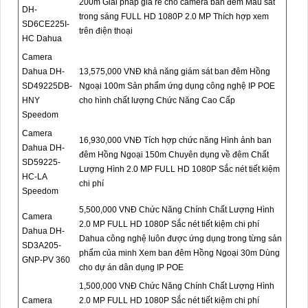
200m Giải pháp giá rẻ cho camera ban đêm Màu sắt
DH-
trong sáng FULL HD 1080P 2.0 MP Thích hợp xem
SD6CE225I-
trên điện thoại
HC Dahua
Camera
Dahua DH-
13,575,000 VNĐ khả năng giám sát ban đêm Hồng
SD49225DB-
Ngoại 100m Sản phẩm ứng dụng công nghệ IP POE
HNY
cho hình chất lượng Chức Năng Cao Cấp
Speedom
Camera
16,930,000 VNĐ Tích hợp chức năng Hình ảnh ban
Dahua DH-
đêm Hồng Ngoại 150m Chuyên dụng về đêm Chất
SD59225-
Lượng Hình 2.0 MP FULL HD 1080P Sắc nét tiết kiệm
HC-LA
chi phí
Speedom
5,500,000 VNĐ Chức Năng Chính Chất Lượng Hình
Camera
2.0 MP FULL HD 1080P Sắc nét tiết kiệm chi phí
Dahua DH-
Dahua công nghệ luôn được ứng dụng trong từng sản
SD3A205-
phẩm của minh Xem ban đêm Hồng Ngoại 30m Dùng
GNP-PV 360
cho dự án dân dụng IP POE
1,500,000 VNĐ Chức Năng Chính Chất Lượng Hình
Camera
2.0 MP FULL HD 1080P Sắc nét tiết kiệm chi phí