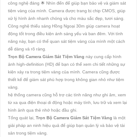
công nghệ đáng 🌟 Nhìn đến để giúp bạn bảo vệ và giám sát
tiệm vàng của mình. Camera được trang bị chip CMOS, giúp
xử lý hình ảnh nhanh chóng và cho màu sắc đẹp, tươi sáng.
Công nghệ thiếu sáng Hồng Ngoại 30m giúp camera hoạt
động tốt trong điều kiện ánh sáng yếu và ban đêm. Với tính
năng này, bạn có thể quan sát tiệm vàng của mình một cách
dễ dàng và rõ ràng.
Trọn Bộ Camera Giám Sát Tiệm Vàng
này cung cấp hình
ảnh high-definition (HD) để bạn có thể xem chi tiết những sự
kiện xảy ra trong tiệm vàng của mình. Camera cũng được
thiết kế để giám sát phù hợp trong không gian nhỏ như tiệm
vàng.
hệ thống camera cũng hỗ trợ các tính năng như ghi âm, xem
từ xa qua điện thoại di động hoặc máy tính, lưu trữ và xem lại
hình ảnh qua thẻ nhớ hoặc đầu ghi.
Tổng quát lại,
Trọn Bộ Camera Giám Sát Tiệm Vàng
là một
giải pháp an ninh hiệu quả để giúp bạn quản lý và bảo vệ tài
sản trong tiệm vàng.