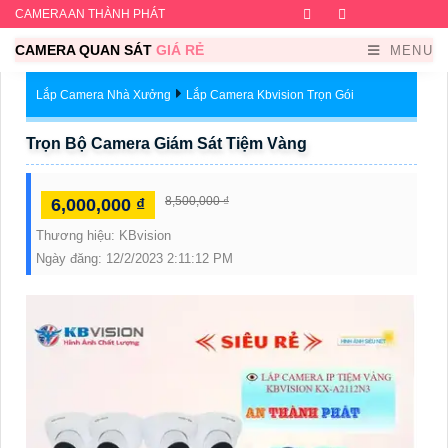
CAMERA AN THÀNH PHÁT
Facebook
Twitter
Instagram
Dribb
CAMERA QUAN SÁT
GIÁ RẺ
MENU
Lắp Camera Nhà Xưởng
Lắp Camera Kbvision Trọn Gói
Trọn Bộ Camera Giám Sát Tiệm Vàng
8,500,000 ₫
6,000,000 ₫
Thương hiệu:
KBvision
Ngày đăng:
12/2/2023 2:11:12 PM