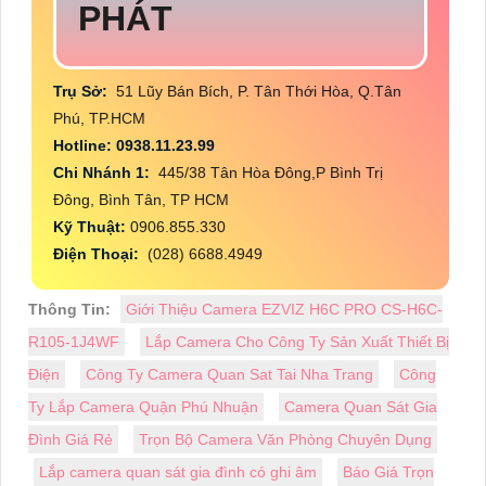
PHÁT
Trụ Sở:
51 Lũy Bán Bích, P. Tân Thới Hòa, Q.Tân
Phú, TP.HCM
Hotline: 0938.11.23.99
Chi Nhánh 1:
445/38 Tân Hòa Đông,P Bình Trị
Đông, Bình Tân, TP HCM
Kỹ Thuật:
0906.855.330
Điện Thoại:
(028) 6688.4949
Thông Tin:
Giới Thiệu Camera EZVIZ H6C PRO CS-H6C-
R105-1J4WF
Lắp Camera Cho Công Ty Sản Xuất Thiết Bị
Điện
Công Ty Camera Quan Sat Tai Nha Trang
Công
Ty Lắp Camera Quận Phú Nhuận
Camera Quan Sát Gia
Đình Giá Rẻ
Trọn Bộ Camera Văn Phòng Chuyên Dụng
Lắp camera quan sát gia đình có ghi âm
Báo Giá Trọn