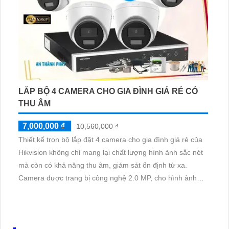
LẮP BỘ 4 CAMERA CHO GIA ĐÌNH GIÁ RẺ CÓ
THU ÂM
7,000,000 ₫
10,560,000 ₫
Thiết kế trọn bộ lắp đặt 4 camera cho gia đình giá rẻ của
Hikvision không chỉ mang lại chất lượng hình ảnh sắc nét
mà còn có khả năng thu âm, giám sát ổn định từ xa.
Camera được trang bị công nghệ 2.0 MP, cho hình ảnh
sáng đẹp và rõ nét cả ngày lẫn đêm. Thiết bị dễ dàng cài
đặt trên điện thoại di động, giúp người dùng theo dõi mọi
hoạt động trong và ngoài nhà một cách tiện lợi và an toàn