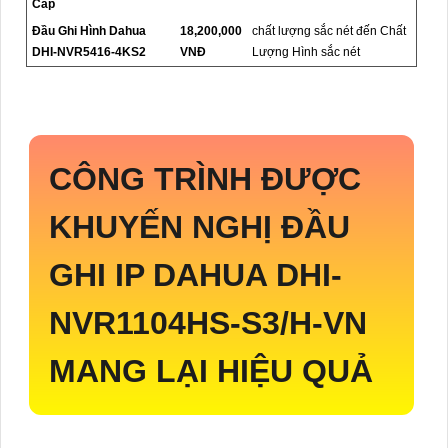
Cấp
Đầu Ghi Hình Dahua
18,200,000
chất lượng sắc nét đến Chất
DHI-NVR5416-4KS2
VNĐ
Lượng Hình sắc nét
CÔNG TRÌNH ĐƯỢC
KHUYẾN NGHỊ ĐẦU
GHI IP DAHUA
DHI-
NVR1104HS-S3/H-VN
MANG LẠI HIỆU QUẢ