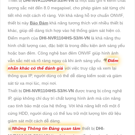
Thiết bị
DHI-NVR1104HS-S3/H-VN
là một đầu ghi 4 kênh chất
lượng sắc nét đến 8.0 megapixel, cho phép giám sát từng chi
tiết nhỏ một cách rõ ràng. Với khả năng hỗ trợ chuẩn ONVIF,
thiết bị này
Bảo Đảm
khả năng tương thích với nhiều thiết bị
khác, giúp dễ dàng tích hợp vào hệ thống giám sát hiện có.
Điểm mạnh của
DHI-NVR1104HS-S3/H-VN
là khả năng thu
hình chất lượng cao, đặc biệt là trong điều kiện ánh sáng yếu
hoặc ban đêm. Công nghệ ban đêm ONVIF giúp hình ảnh
vẫn sắc nét và rõ ràng ngay cả khi ánh sáng yếu. 🎥
Điểm
nhấn khác có thể đánh giá
với việc truy cập và xem lại
thông qua IP, người dùng có thể dễ dàng kiểm soát và giám
sát từ xa mọi lúc, mọi nơi.
Thiết bị
DHI-NVR1104HS-S3/H-VN
được trang bị công nghệ
IP, giúp không chỉ duy trì chất lượng hình ảnh mà còn nâng
cao tính bảo mật của hệ thống. Với khả năng kết nối một ổ
cứng HDD, người dùng có thể lưu trữ một lượng lớn dữ liệu
giám sát một cách dễ dàng.
≣
Những Thông tin Đáng quan tâm
thiết bị
DHI-