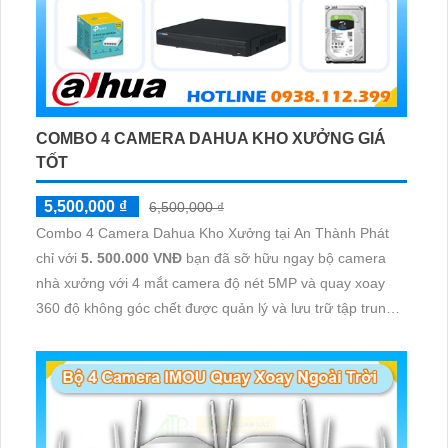
COMBO 4 CAMERA DAHUA KHO XƯỞNG GIÁ
TỐT
5,500,000 ₫
6,500,000 ₫
Combo 4 Camera Dahua Kho Xưởng tại An Thành Phát
chỉ với
5. 500.000 VNĐ
bạn đã sỡ hữu ngay bộ camera
nhà xưởng với 4 mắt camera độ nét 5MP và quay xoay
360 độ không góc chết được quản lý và lưu trữ tập trung
về đầu ghi hình ổ cứng hỗ trợ xem qua tivi