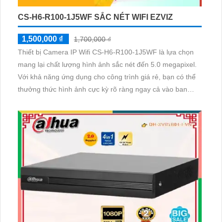
CS-H6-R100-1J5WF SẮC NÉT WIFI EZVIZ
1,500,000 ₫
1,700,000 ₫
Thiết bị Camera IP Wifi CS-H6-R100-1J5WF là lựa chọn
mang lại chất lượng hình ảnh sắc nét đến 5.0 megapixel.
Với khả năng ứng dụng cho công trình giá rẻ, bạn có thể
thưởng thức hình ảnh cực kỳ rõ ràng ngay cả vào ban
đêm nhờ công nghệ Hồng Ngoại 10m. Thiết bị được trang
bị công nghệ IP Wifi tiên tiến, đảm bảo không giảm chất
lượng hình ảnh Hồng Ngoại SMD