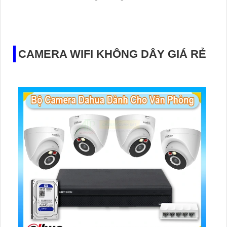
giúp bạn có thể quan sát ban đêm giống như ban ngày
mà không tốn năng lượng
CAMERA WIFI KHÔNG DÂY GIÁ RẺ