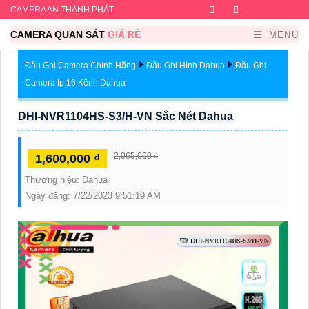
CAMERA AN THÀNH PHÁT
Facebook
Twitter
Instagram
Dribb
CAMERA QUAN SÁT
GIÁ RẺ
MENU
Đầu Ghi Camera Chính Hãng
Đầu Ghi Hình Dahua
Đầu Ghi
Camera Ip 16 Kênh Dahua
DHI-NVR1104HS-S3/H-VN Sắc Nét Dahua
2,065,000 ₫
1,600,000 ₫
Thương hiệu:
Dahua
Ngày đăng:
7/22/2023 9:51:19 AM