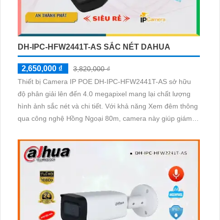
DH-IPC-HFW2441T-AS SẮC NÉT DAHUA
2,650,000 ₫
3,820,000 ₫
Thiết bị Camera IP POE DH-IPC-HFW2441T-AS sở hữu
độ phân giải lên đến 4.0 megapixel mang lại chất lượng
hình ảnh sắc nét và chi tiết. Với khả năng Xem đêm thông
qua công nghệ Hồng Ngoại 80m, camera này giúp giám
sát hiệu quả cả ngày lẫn đêm. Thiết bị được trang bị công
nghệ IP POE tiên tiến, đảm bảo không gian lắp đặt gọn
gàng và tiết kiệm