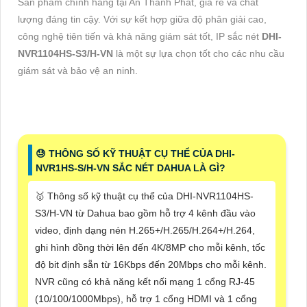
Sản phẩm chính hãng tại An Thành Phát, giá rẻ và chất
lượng đáng tin cậy. Với sự kết hợp giữa độ phân giải cao,
công nghệ tiên tiến và khả năng giám sát tốt, IP sắc nét
DHI-
NVR1104HS-S3/H-VN
là một sự lựa chọn tốt cho các nhu cầu
giám sát và bảo vệ an ninh.
😓 THÔNG SỐ KỸ THUẬT CỤ THỂ CỦA DHI-
NVR1HS-S/H-VN SẮC NÉT DAHUA LÀ GÌ?
🥇 Thông số kỹ thuật cụ thể của DHI-NVR1104HS-
S3/H-VN từ Dahua bao gồm hỗ trợ 4 kênh đầu vào
video, định dạng nén H.265+/H.265/H.264+/H.264,
ghi hình đồng thời lên đến 4K/8MP cho mỗi kênh, tốc
độ bit định sẵn từ 16Kbps đến 20Mbps cho mỗi kênh.
NVR cũng có khả năng kết nối mạng 1 cổng RJ-45
(10/100/1000Mbps), hỗ trợ 1 cổng HDMI và 1 cổng