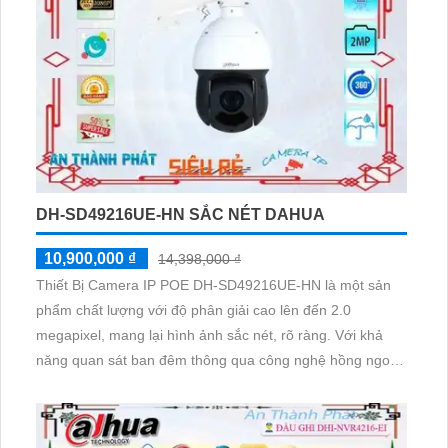
DH-SD49216UE-HN SẮC NÉT DAHUA
10,900,000 ₫
14,398,000 ₫
Thiết Bị Camera IP POE DH-SD49216UE-HN là một sản
phẩm chất lượng với độ phân giải cao lên đến 2.0
megapixel, mang lại hình ảnh sắc nét, rõ ràng. Với khả
năng quan sát ban đêm thông qua công nghệ hồng ngoại
100m, camera đảm bảo an ninh cho ngôi nhà của bạn. Sử
dụng công nghệ IP POE tiên tiến, giúp truyền tải tín hiệu
mạng một cách ổn định và không giảm chất lượng