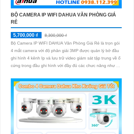
BỘ CAMERA IP WIFI DAHUA VĂN PHÒNG GIÁ
RẺ
5,700,000 ₫
8,300,000 ₫
Bộ Camera IP WIFI DAHUA Văn Phòng Giá Rẻ là trọn gói
4 mắt camera với độ phân giải 3MP được quản lý bở đầu
ghi hình 4 kênh Ip và lưu trữ video giám sát tập trung về ổ
cứng trong đầu ghi hình với đầy đủ các chưc năng như AI
Phát hiện chuyển động, đàm thoại âm thanh 2 chiều và
giám sát có màu vào ban đêm