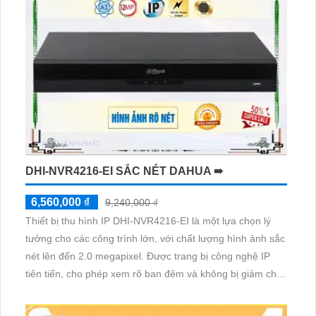
DHI-NVR4216-EI SẮC NÉT DAHUA ➠
6,560,000 ₫
9,240,000 ₫
Thiết bị thu hình IP DHI-NVR4216-EI là một lựa chọn lý
tưởng cho các công trình lớn, với chất lượng hình ảnh sắc
nét lên đến 2.0 megapixel. Được trang bị công nghệ IP
tiên tiến, cho phép xem rõ ban đêm và không bị giảm chất
lượng. Với khả năng lưu trữ trên 2 HDD và cấp nguồn qua
RJ45, thiết bị này cũng hỗ trợ đầu ghi 16 kênh với công