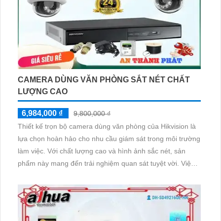
CAMERA DÙNG VĂN PHÒNG SẮT NÉT CHẤT
LƯỢNG CAO
6,984,000 ₫
9,800,000 ₫
Thiết kế trọn bộ camera dùng văn phòng của Hikvision là
lựa chọn hoàn hảo cho nhu cầu giám sát trong môi trường
làm việc. Với chất lượng cao và hình ảnh sắc nét, sản
phẩm này mang đến trải nghiệm quan sát tuyệt vời. Việc
cài đặt trên thiết bị điện thoại rất đơn giản, giúp người
dùng dễ dàng quản lý từ xa. Camera có độ phân giải 2