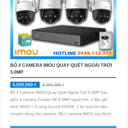
BỘ 4 CAMERA IMOU QUAY QUÉT NGOÀI TRỜI
5.0MP
6,500,000 ₫
8,000,000 ₫
Bộ 4 Camera IMOU Quay Quét Ngoài Trời 5.0MP bao
gồm 4 camera Cruiser SE 5.0MP ngoài trời, 1 đầu ghi
hình IMOU + ổ cứng lưu trữ 500GB, 1 bộ chia tín hiệu
chuyên dụng cho camera. Bộ 4 camera IMOU này thích
hợp lắp đặt cho kho hàng, nhà xưởng, khu phố và khu vực
cần giám sát ngoài trời