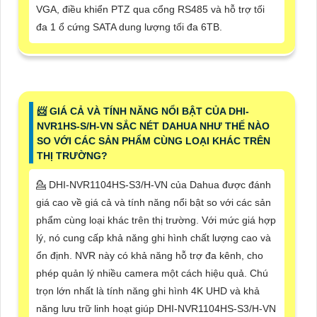
VGA, điều khiển PTZ qua cổng RS485 và hỗ trợ tối
đa 1 ổ cứng SATA dung lượng tối đa 6TB.
📨 GIÁ CẢ VÀ TÍNH NĂNG NỔI BẬT CỦA DHI-
NVR1HS-S/H-VN SẮC NÉT DAHUA NHƯ THẾ NÀO
SO VỚI CÁC SẢN PHẨM CÙNG LOẠI KHÁC TRÊN
THỊ TRƯỜNG?
💁 DHI-NVR1104HS-S3/H-VN của Dahua được đánh
giá cao về giá cả và tính năng nổi bật so với các sản
phẩm cùng loại khác trên thị trường. Với mức giá hợp
lý, nó cung cấp khả năng ghi hình chất lượng cao và
ổn định. NVR này có khả năng hỗ trợ đa kênh, cho
phép quản lý nhiều camera một cách hiệu quả. Chú
trọn lớn nhất là tính năng ghi hình 4K UHD và khả
năng lưu trữ linh hoạt giúp DHI-NVR1104HS-S3/H-VN