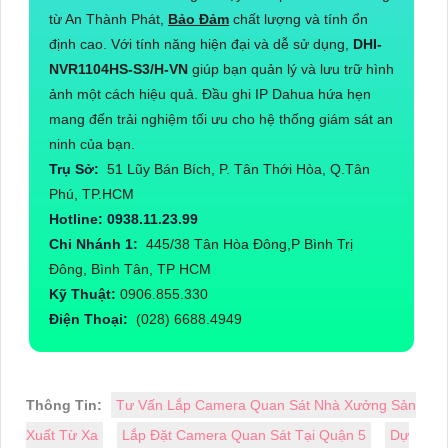
từ An Thành Phát,
Bảo Đảm
chất lượng và tính ổn
định cao. Với tính năng hiện đại và dễ sử dụng,
DHI-
NVR1104HS-S3/H-VN
giúp bạn quản lý và lưu trữ hình
ảnh một cách hiệu quả. Đầu ghi IP Dahua hứa hẹn
mang đến trải nghiệm tối ưu cho hệ thống giám sát an
ninh của bạn.
Trụ Sở:
51 Lũy Bán Bích, P. Tân Thới Hòa, Q.Tân
Phú, TP.HCM
Hotline: 0938.11.23.99
Chi Nhánh 1:
445/38 Tân Hòa Đông,P Bình Trị
Đông, Bình Tân, TP HCM
Kỹ Thuật:
0906.855.330
Điện Thoại:
(028) 6688.4949
Thông Tin:
Tư Vấn Lắp Camera Quan Sát Nhà Xưởng Sản
Xuất Từ Xa
Lắp Đặt Camera Quan Sát Tại Quận 5
Dự