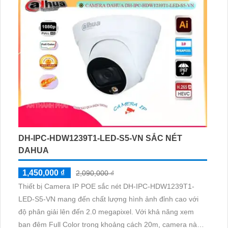
nghệ AI, phù hợp cho mọi công trình hiện đại
DH-IPC-HDW1239T1-LED-S5-VN SẮC NÉT
DAHUA
1,450,000 ₫
2,090,000 ₫
Thiết bị Camera IP POE sắc nét DH-IPC-HDW1239T1-
LED-S5-VN mang đến chất lượng hình ảnh đỉnh cao với
độ phân giải lên đến 2.0 megapixel. Với khả năng xem
ban đêm Full Color trong khoảng cách 20m, camera này