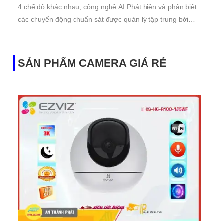
4 chế độ khác nhau, công nghệ AI Phát hiện và phân biệt
các chuyển động chuẩn sát được quản lý tập trung bởi
đầu ghi hình IP WiFi
SẢN PHẨM CAMERA GIÁ RẺ