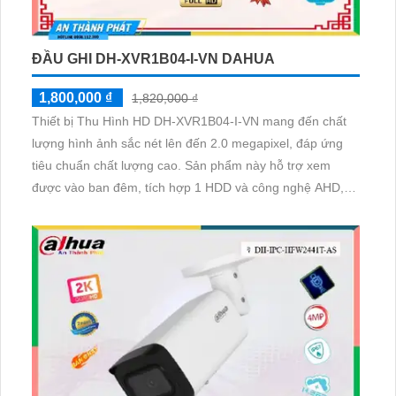
ĐẦU GHI DH-XVR1B04-I-VN DAHUA
1,800,000 ₫
1,820,000 ₫
Thiết bị Thu Hình HD DH-XVR1B04-I-VN mang đến chất
lượng hình ảnh sắc nét lên đến 2.0 megapixel, đáp ứng
tiêu chuẩn chất lượng cao. Sản phẩm này hỗ trợ xem
được vào ban đêm, tích hợp 1 HDD và công nghệ AHD,
CVI, TVI, BCS độ bền cao. Với đầu ra HDMI, thiết bị này
phù hợp cho công trình nhỏ