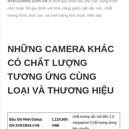
NVR1104HS-S3/H-VN
là một lựa chọn tốt cho các công trình
nhỏ hoặc hộ gia đình với khả năng giám sát sắc nét, chất
lượng hình ảnh cao, và tính năng linh hoạt, hiện đại.
NHỮNG CAMERA KHÁC
CÓ CHẤT LƯỢNG
TƯƠNG ỨNG CÙNG
LOẠI VÀ THƯƠNG HIỆU
chất lượng sắc nét đến 2.0
Đầu Ghi Hình Dahua
1,120,000
megapixel Chất lượng đúng
DH-XVR1B04-I-VN
VNĐ
tiêu chuẩn