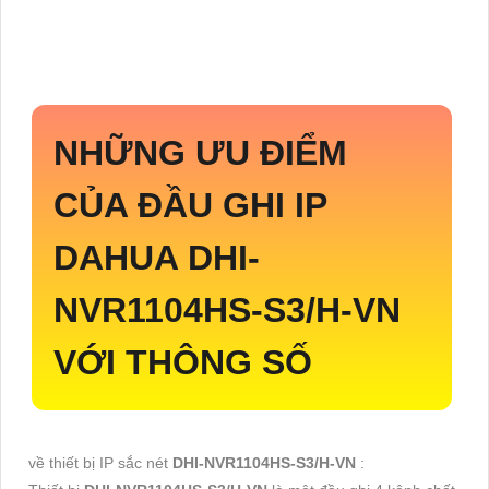
NHỮNG ƯU ĐIỂM
CỦA ĐẦU GHI IP
DAHUA
DHI-
NVR1104HS-S3/H-VN
VỚI THÔNG SỐ
về thiết bị IP sắc nét
DHI-NVR1104HS-S3/H-VN
: