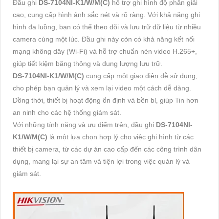
Đầu ghi
DS-7104NI-K1/W/M(C)
hỗ trợ ghi hình độ phân giải
cao, cung cấp hình ảnh sắc nét và rõ ràng. Với khả năng ghi
hình đa luồng, bạn có thể theo dõi và lưu trữ dữ liệu từ nhiều
camera cùng một lúc. Đầu ghi này còn có khả năng kết nối
mạng không dây (Wi-Fi) và hỗ trợ chuẩn nén video H.265+,
giúp tiết kiệm băng thông và dung lượng lưu trữ.
DS-7104NI-K1/W/M(C)
cung cấp một giao diện dễ sử dụng,
cho phép bạn quản lý và xem lại video một cách dễ dàng.
Đồng thời, thiết bị hoạt động ổn định và bền bỉ, giúp Tin hơn
an ninh cho các hệ thống giám sát.
Với những tính năng và ưu điểm trên, đầu ghi
DS-7104NI-
K1/W/M(C)
là một lựa chọn hợp lý cho việc ghi hình từ các
thiết bị camera, từ các dự án cao cấp đến các công trình dân
dụng, mang lại sự an tâm và tiện lợi trong việc quản lý và
giám sát.