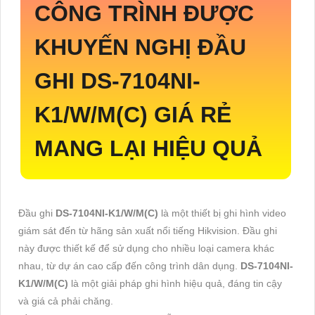
CÔNG TRÌNH ĐƯỢC
KHUYẾN NGHỊ ĐẦU
GHI
DS-7104NI-
K1/W/M(C)
GIÁ RẺ
MANG LẠI HIỆU QUẢ
Đầu ghi
DS-7104NI-K1/W/M(C)
là một thiết bị ghi hình video
giám sát đến từ hãng sản xuất nổi tiếng Hikvision. Đầu ghi
này được thiết kế để sử dụng cho nhiều loại camera khác
nhau, từ dự án cao cấp đến công trình dân dụng.
DS-7104NI-
K1/W/M(C)
là một giải pháp ghi hình hiệu quả, đáng tin cậy
và giá cả phải chăng.