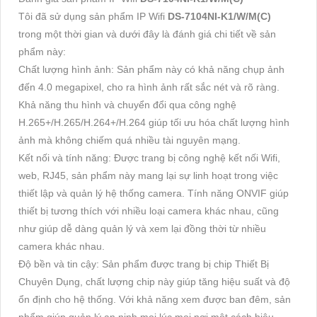
Tôi đã sử dụng sản phẩm IP Wifi
DS-7104NI-K1/W/M(C)
trong một thời gian và dưới đây là đánh giá chi tiết về sản
phẩm này:
Chất lượng hình ảnh: Sản phẩm này có khả năng chụp ảnh
đến 4.0 megapixel, cho ra hình ảnh rất sắc nét và rõ ràng.
Khả năng thu hình và chuyển đổi qua công nghệ
H.265+/H.265/H.264+/H.264 giúp tối ưu hóa chất lượng hình
ảnh mà không chiếm quá nhiều tài nguyên mạng.
Kết nối và tính năng: Được trang bị công nghệ kết nối Wifi,
web, RJ45, sản phẩm này mang lại sự linh hoạt trong việc
thiết lập và quản lý hệ thống camera. Tính năng ONVIF giúp
thiết bị tương thích với nhiều loại camera khác nhau, cũng
như giúp dễ dàng quản lý và xem lại đồng thời từ nhiều
camera khác nhau.
Độ bền và tin cậy: Sản phẩm được trang bị chip Thiết Bị
Chuyên Dụng, chất lượng chip này giúp tăng hiệu suất và độ
ổn định cho hệ thống. Với khả năng xem được ban đêm, sản
phẩm giúp quản lý an ninh mọi lúc mọi nơi một cách hiệu