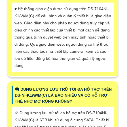
♥️ Hệ thống giao diện được sử dụng trên DS-7104NI-
K1/W/M(C) để cấu hình và quản lý thiết bị là giao diện
web. Giao diện này cho phép người dùng truy cập và
điều chỉnh các thiết lập của thiết bị một cách dễ dàng
thông qua trình duyệt web trên máy tính hoặc thiết bị
di động. Qua giao diện web, người dùng có thể thực
hiện các thao tác như thiết lập camera, xem và sao
lưu dữ liệu, đồng bộ hóa thời gian và quản lý người
dùng.
🗨️ DUNG LƯỢNG LƯU TRỮ TỐI ĐA HỖ TRỢ TRÊN
DS-NI-K1/W/M(C) LÀ BAO NHIÊU VÀ CÓ HỖ TRỢ
THẺ NHỚ MỞ RỘNG KHÔNG?
️🎉 Dung lượng lưu trữ tối đa hỗ trợ trên DS-7104NI-
K1/W/M(C) là 6TB khi sử dụng ổ cứng SATA. Thiết bị
này không hỗ trợ thẻ nhớ mở rộng. Việc sử dụng ổ