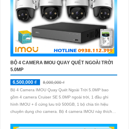
BỘ 4 CAMERA IMOU QUAY QUÉT NGOÀI TRỜI
5.0MP
6,500,000 ₫
8,000,000 ₫
Bộ 4 Camera IMOU Quay Quét Ngoài Trời 5.0MP bao
gồm 4 camera Cruiser SE 5.0MP ngoài trời, 1 đầu ghi
hình IMOU + ổ cứng lưu trữ 500GB, 1 bộ chia tín hiệu
chuyên dụng cho camera. Bộ 4 camera IMOU này thích
hợp lắp đặt cho kho hàng, nhà xưởng, khu phố và khu vực
cần giám sát ngoài trời