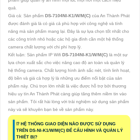
quả.
Giá cả: Sản phẩm
DS-7104NI-K1/W/M(C)
của An Thành Phát
được đánh giá là có giá cả phù hợp với công nghệ và tính
năng mà sản phẩm mang lại. Đây là sự lựa chọn tốt nhất cho
các công trình nhỏ hoặc các hộ gia đình cần một hệ thống
camera chất lượng với chi phí hợp lý.
Kết luận: Sản phẩm IP Wifi
DS-7104NI-K1/W/M(C)
là một sự
lựa chọn xuất sắc cho việc nâng cao độ an toàn và quản lý
hệ thống camera. Chất lượng hình ảnh sắc nét, tính linh hoạt,
độ bền và giá cả hợp lý là những ưu điểm nổi bật của sản
phẩm này. Chú trọn lớn nhất là việc được hỗ trợ bởi thương
hiệu uy tín An Thành Phát càng giúp tăng thêm niềm tin vào
sản phẩm. Tôi rất hài lòng với trải nghiệm sử dụng sản phẩm
này và sẽ khuyên bạn bè về sản phẩm này.
⁉️ HỆ THỐNG GIAO DIỆN NÀO ĐƯỢC SỬ DỤNG
TRÊN DS-NI-K1/W/M(C) ĐỂ CẤU HÌNH VÀ QUẢN LÝ
THIẾT BỊ?