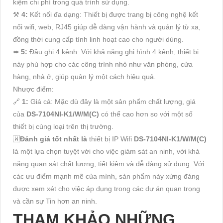
kiệm chi phí trong quá trình sử dụng.
⚒
4:
Kết nối đa dạng: Thiết bị được trang bị công nghệ kết
nối wifi, web, RJ45 giúp dễ dàng vận hành và quản lý từ xa,
đồng thời cung cấp tính linh hoạt cao cho người dùng.
⤂
5:
Đầu ghi 4 kênh: Với khả năng ghi hình 4 kênh, thiết bị
này phù hợp cho các công trình nhỏ như văn phòng, cửa
hàng, nhà ở, giúp quản lý một cách hiệu quả.
Nhược điểm:
🔗
1:
Giá cả: Mặc dù đây là một sản phẩm chất lượng, giá
của
DS-7104NI-K1/W/M(C)
có thể cao hơn so với một số
thiết bị cùng loại trên thị trường.
🇼
Đánh giá tốt nhất là
thiết bị IP Wifi
DS-7104NI-K1/W/M(C)
là một lựa chọn tuyệt vời cho việc giám sát an ninh, với khả
năng quan sát chất lượng, tiết kiệm và dễ dàng sử dụng. Với
các ưu điểm mạnh mẽ của mình, sản phẩm này xứng đáng
được xem xét cho việc áp dụng trong các dự án quan trọng
và cần sự Tin hơn an ninh.
THAM KHẢO NHỮNG