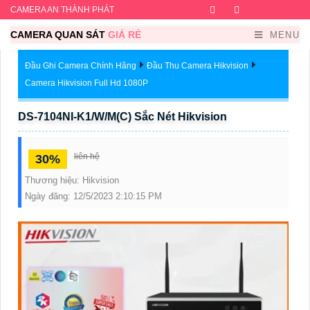
CAMERA AN THÀNH PHÁT
Facebook
Twitter
Instagram
Dribb
CAMERA QUAN SÁT
GIÁ RẺ
MENU
Đầu Ghi Camera Chính Hãng
Đầu Thu Camera Hikvision
Camera Hikvision Full Hd 1080P
DS-7104NI-K1/W/M(C) Sắc Nét Hikvision
liên hệ
30%
Thương hiệu:
Hikvision
Ngày đăng:
12/5/2023 2:10:15 PM