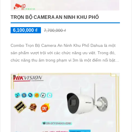
TRỌN BỘ CAMERA AN NINH KHU PHỐ
6,100,000 ₫
7,700,000 ₫
Combo Trọn Bộ Camera An Ninh Khu Phố Dahua là một
sản phẩm vượt trội với các chức năng ưu việt. Trong đó,
chức năng thu âm trong phạm vi 3m là một điểm nổi bật.
Với công nghệ tiên tiến, camera có thể thu âm chính xác
trong bán kính 3m, giúp ghi lại âm thanh chi tiết và rõ ràng
trong các tình huống cần thiết.
Combo này cung cấp dịch vụ tốt và chiết khấu cao cho
khách hàng