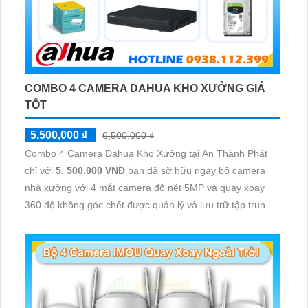
COMBO 4 CAMERA DAHUA KHO XƯỞNG GIÁ
TỐT
5,500,000 ₫
6,500,000 ₫
Combo 4 Camera Dahua Kho Xưởng tại An Thành Phát
chỉ với
5. 500.000 VNĐ
bạn đã sỡ hữu ngay bộ camera
nhà xưởng với 4 mắt camera độ nét 5MP và quay xoay
360 độ không góc chết được quản lý và lưu trữ tập trung
về đầu ghi hình ổ cứng hỗ trợ xem qua tivi