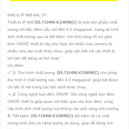
thiết bị IP Wifi link_07
Thiết bị IP Wifi
DS-7104NI-K1/W/M(C)
là một sản phẩm chất
lượng với đặc điểm sắc nét đến 4.0 megapixel, mang lại hình
ảnh chất lượng cao và tiết kiệm. Với khả năng hỗ trợ giao
thức ONVIF, thiết bị này phù hợp với nhiều loại camera từ
nhiều nhà sản xuất khác nhau, giúp việc kết nối các thiết bị
trở nên dễ dàng và linh hoạt.
Ưu điểm:
🔗
1:
Thu hình chất lượng:
DS-7104NI-K1/W/M(C)
cho phép
thu hình ở chất lượng cao, đến 4.0 megapixel, giúp bắt được
chi tiết rõ nét trong các bối cảnh khác nhau.
🤜
2:
Công nghệ ban đêm ONVIF: Với công nghệ ban đêm
ONVIF, thiết bị giúp quan sát hiệu quả vào ban đêm, cung
cấp hình ảnh chất lượng mà không cần ánh sáng môi trường.
3:
Tiết kiệm:
DS-7104NI-K1/W/M(C)
tiết kiệm về cả chất
lượng hình ảnh và năng lượng sử dụng, giúp dễ dàng tích