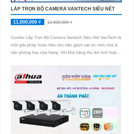
LẮP TRỌN BỘ CAMERA VANTECH SIÊU NÉT
11,000,000 ₫
13,000,000 ₫
Combo Lắp Trọn Bộ Camera Vantech Siêu Nét VanTech là
một giải pháp hoàn hảo cho việc giám sát an ninh nhà ở,
văn phòng hay cửa hàng. Với khả năng thu âm tích hợp,
Combo này cung cấp cho bạn một trải nghiệm giám sát
toàn diện.
Bộ camera Siêu Nét của Vantech được thiết kế với độ
phân giải cao, từ 2.0MP đến 8