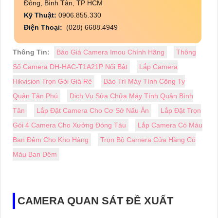
Đông, Bình Tân, TP HCM
Kỹ Thuật:
0906.855.330
Điện Thoại:
(028) 6688.4949
Thông Tin:
Báo Giá Camera Imou Chính Hãng
Thông
Số Camera DH-HAC-T1A21P Nổi Bật
Lắp Camera
Hikvision Trọn Gói Giá Rẻ
Bảo Trì Máy Tính Công Ty
Quận Tân Phú
Dịch Vụ Sửa Chữa Máy Tính Quận Bình
Tân
Lắp Đặt Camera Cho Cơ Sở Nấu Ăn
Lắp Đặt Trọn
Gói 4 Camera Cho Xưởng Đóng Tàu
Lắp Camera Có Màu
Ban Đêm Cho Kho Hàng
Trọn Bộ Camera Cửa Hàng Có
Màu Ban Đêm
CAMERA QUAN SÁT ĐỀ XUẤT