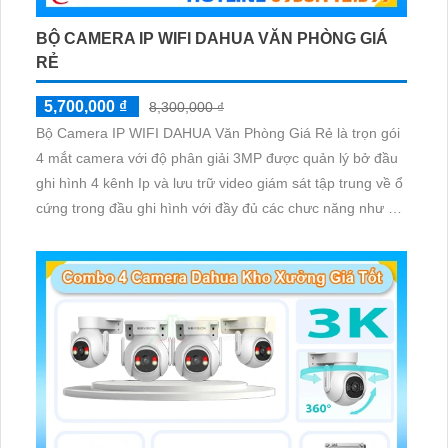
BỘ CAMERA IP WIFI DAHUA VĂN PHÒNG GIÁ
RẺ
5,700,000 ₫
8,300,000 ₫
Bộ Camera IP WIFI DAHUA Văn Phòng Giá Rẻ là trọn gói
4 mắt camera với độ phân giải 3MP được quản lý bở đầu
ghi hình 4 kênh Ip và lưu trữ video giám sát tập trung về ổ
cứng trong đầu ghi hình với đầy đủ các chưc năng như AI
Phát hiện chuyển động, đàm thoại âm thanh 2 chiều và
giám sát có màu vào ban đêm