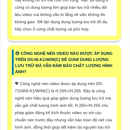
cứng có dung lượng lớn giúp bạn lưu trữ nhiều dữ
liệu video mà không cần lo lắng về việc không đủ
không gian. Để tận dụng dung lượng lưu trữ tối đa,
hãy chọn ổ cứng chất lượng và phù hợp.
😓 CÔNG NGHỆ NÉN VIDEO NÀO ĐƯỢC ÁP DỤNG
TRÊN DS-NI-K1/W/M(C) ĐỂ GIẢM DUNG LƯỢNG
LƯU TRỮ MÀ VẪN ĐẢM BẢO CHẤT LƯỢNG HÌNH
ẢNH?
💖 Công nghệ nén video được áp dụng trên DS-
7104NI-K1/W/M(C) là H.265+/H.265. Đây là công
nghệ nén hiệu quả giúp giảm dung lượng lưu trữ mà
vẫn giữ chất lượng hình ảnh tốt. H.265+/H.265 cho
phép giảm đáng kể kích thước video so với các
chuẩn nén trước đây nhưng vẫn bảo toàn độ nét của
hình ảnh, đồng thời giúp tiết kiệm tài nguyên lưu trữ