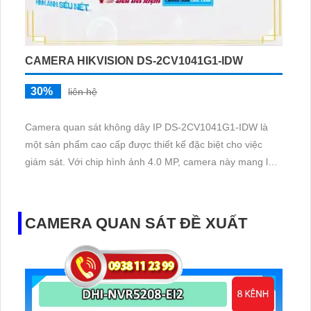
CAMERA HIKVISION DS-2CV1041G1-IDW
30%
liên hệ
Camera quan sát không dây IP DS-2CV1041G1-IDW là
một sản phẩm cao cấp được thiết kế đặc biệt cho việc
giám sát. Với chip hình ảnh 4.0 MP, camera này mang lại
hình ảnh độ phân giải Ultra 2k với chất lượng cao và sắc
nét. Đặc biệt, camera còn được trang bị công nghệ hồng
ngoại với tầm quan sát 30m, giúp quan sát ban đêm sáng
CAMERA QUAN SÁT ĐỀ XUẤT
đẹp và rõ ràng