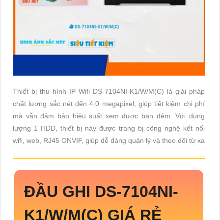
Thiết bị thu hình IP Wifi DS-7104NI-K1/W/M(C) là giải pháp
chất lượng sắc nét đến 4.0 megapixel, giúp tiết kiệm chi phí
mà vẫn đảm bảo hiệu suất xem được ban đêm. Với dung
lượng 1 HDD, thiết bị này được trang bị công nghệ kết nối
wifi, web, RJ45 ONVIF, giúp dễ dàng quản lý và theo dõi từ xa
ĐẦU GHI
DS-7104NI-
K1/W/M(C)
GIÁ RẺ