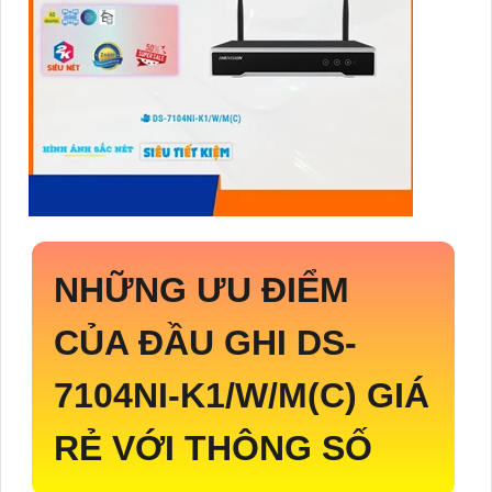
NHỮNG ƯU ĐIỂM
CỦA ĐẦU GHI
DS-
7104NI-K1/W/M(C)
GIÁ
RẺ VỚI THÔNG SỐ