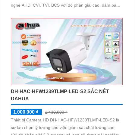
nghệ AHD, CVI, TVI, BCS với độ phân giải cao, đảm bảo
cho hình ảnh sắc nét và chân thực. Việc giám sát qua điện
thoại dễ dàng hơn bao giờ hết, giúp bạn có thể kiểm soát
toàn bộ tình hình mọi nơi mọi lúc
DH-HAC-HFW1239TLMP-LED-S2 SẮC NÉT
DAHUA
1,000,000 ₫
1,430,000 ₫
Thiết bị Camera HD DH-HAC-HFW1239TLMP-LED-S2 là
sự lựa chọn lý tưởng cho việc giám sát chất lượng cao.