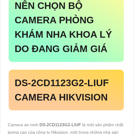
NÊN CHỌN
BỘ
CAMERA PHÒNG
KHÁM NHA KHOA
LÝ
DO ĐANG GIẢM GIÁ
DS-2CD1123G2-LIUF
CAMERA HIKVISION
Camera an ninh
DS-2CD1123G2-LIUF
là một sản phẩm chất
lượng cao của công ty Hikvision, một trong những nhà sản