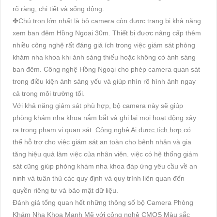
rõ ràng, chi tiết và sống động.
✤
Chú trọn lớn nhất là
bộ camera còn được trang bị khả năng
xem ban đêm Hồng Ngoại 30m. Thiết bị được nâng cấp thêm
nhiều công nghệ rất đáng giá ích trong việc giám sát phòng
khám nha khoa khi ánh sáng thiếu hoặc không có ánh sáng
ban đêm. Công nghệ Hồng Ngoại cho phép camera quan sát
trong điều kiện ánh sáng yếu và giúp nhìn rõ hình ảnh ngay
cả trong môi trường tối.
Với khả năng giám sát phù hợp, bộ camera này sẽ giúp
phòng khám nha khoa nắm bắt và ghi lại mọi hoạt động xảy
ra trong phạm vi quan sát.
Công nghệ Ai được tích hợp
có
thể hỗ trợ cho việc giám sát an toàn cho bệnh nhân và gia
tăng hiệu quả làm việc của nhân viên. việc có hệ thống giám
sát cũng giúp phòng khám nha khoa đáp ứng yêu cầu về an
ninh và tuân thủ các quy định và quy trình liên quan đến
quyền riêng tư và bảo mật dữ liệu.
Đánh giá tổng quan hết những thông số bộ Camera Phòng
Khám Nha Khoa Mạnh Mẽ với công nghệ CMOS Màu sắc