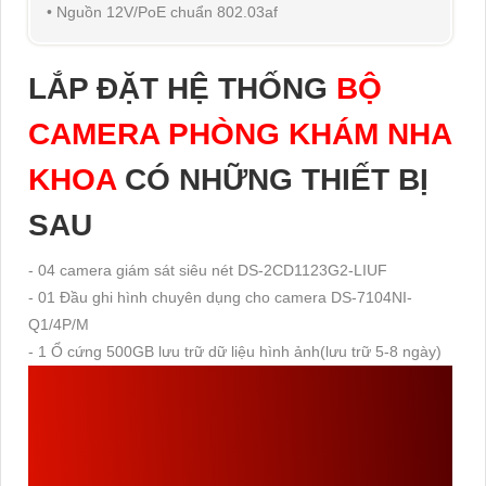
• Nguồn 12V/PoE chuẩn 802.03af
LẮP ĐẶT HỆ THỐNG
BỘ
CAMERA PHÒNG KHÁM NHA
KHOA
CÓ NHỮNG THIẾT BỊ
SAU
- 04 camera giám sát siêu nét DS-2CD1123G2-LIUF
- 01 Đầu ghi hình chuyên dụng cho camera DS-7104NI-
Q1/4P/M
- 1 Ổ cứng 500GB lưu trữ dữ liệu hình ảnh(lưu trữ 5-8 ngày)
ĐẦU THU KTS HIKVISION
DS-7104NI-Q1/4P/M
GIÁ