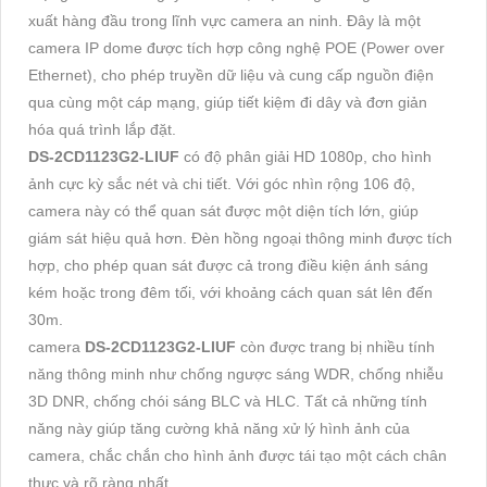
xuất hàng đầu trong lĩnh vực camera an ninh. Đây là một
camera IP dome được tích hợp công nghệ POE (Power over
Ethernet), cho phép truyền dữ liệu và cung cấp nguồn điện
qua cùng một cáp mạng, giúp tiết kiệm đi dây và đơn giản
hóa quá trình lắp đặt.
DS-2CD1123G2-LIUF
có độ phân giải HD 1080p, cho hình
ảnh cực kỳ sắc nét và chi tiết. Với góc nhìn rộng 106 độ,
camera này có thể quan sát được một diện tích lớn, giúp
giám sát hiệu quả hơn. Đèn hồng ngoại thông minh được tích
hợp, cho phép quan sát được cả trong điều kiện ánh sáng
kém hoặc trong đêm tối, với khoảng cách quan sát lên đến
30m.
camera
DS-2CD1123G2-LIUF
còn được trang bị nhiều tính
năng thông minh như chống ngược sáng WDR, chống nhiễu
3D DNR, chống chói sáng BLC và HLC. Tất cả những tính
năng này giúp tăng cường khả năng xử lý hình ảnh của
camera, chắc chắn cho hình ảnh được tái tạo một cách chân
thực và rõ ràng nhất.