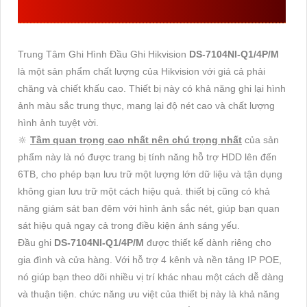
RẺ
Trung Tâm Ghi Hình Đầu Ghi Hikvision
DS-7104NI-Q1/4P/M
là một sản phẩm chất lượng của Hikvision với giá cả phải
chăng và chiết khấu cao. Thiết bị này có khả năng ghi lại hình
ảnh màu sắc trung thực, mang lại độ nét cao và chất lượng
hình ảnh tuyệt vời.
🔆
Tầm quan trọng cao nhất nên chú trọng nhất
của sản
phẩm này là nó được trang bị tính năng hỗ trợ HDD lên đến
6TB, cho phép bạn lưu trữ một lượng lớn dữ liệu và tận dụng
không gian lưu trữ một cách hiệu quả. thiết bị cũng có khả
năng giám sát ban đêm với hình ảnh sắc nét, giúp bạn quan
sát hiệu quả ngay cả trong điều kiện ánh sáng yếu.
Đầu ghi
DS-7104NI-Q1/4P/M
được thiết kế dành riêng cho
gia đình và cửa hàng. Với hỗ trợ 4 kênh và nền tảng IP POE,
nó giúp bạn theo dõi nhiều vị trí khác nhau một cách dễ dàng
và thuận tiện. chức năng ưu việt của thiết bị này là khả năng