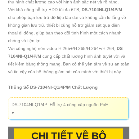
thu hình chất lượng cao với hình ảnh sắc nét và rõ ràng.
Với khả năng hỗ trợ HDD tối đa 6TB,
DS-7104NI-Q1/4P/M
cho phép bạn lưu trữ dữ liệu lâu dài và không cần lo lắng về
không gian lưu trữ. thiết bị cũng hỗ trợ giám sát qua điện
thoại di động, giúp bạn theo dõi tình hình một cách nhanh
chóng và tiện lợi.
Với công nghệ nén video H.265+/H.265/H.264+/H.264,
DS-
7104NI-Q1/4P/M
cung cấp chất lượng hình ảnh tuyệt vời và
tiết kiệm băng thông mạng. Bạn có thể yên tâm về sự an toàn
và tin cậy của hệ thống giám sát của mình với thiết bị này.
Thông Số DS-7104NI-Q1/4P/M Chất Lượng
DS-7104NI-Q1/4P: Hỗ trợ 4 cổng cấp nguồn PoE
●
CHI TIẾT VỀ
BỘ