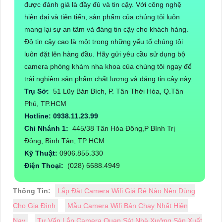
được đánh giá là đầy đủ và tin cậy. Với công nghệ
hiện đại và tiên tiến, sản phẩm của chúng tôi luôn
mang lại sự an tâm và đáng tin cậy cho khách hàng.
Độ tin cậy cao là một trong những yếu tố chúng tôi
luôn đặt lên hàng đầu. Hãy gửi yêu cầu sử dụng bộ
camera phòng khám nha khoa của chúng tôi ngay để
trải nghiệm sản phẩm chất lượng và đáng tin cậy này.
Trụ Sở:
51 Lũy Bán Bích, P. Tân Thới Hòa, Q.Tân
Phú, TP.HCM
Hotline: 0938.11.23.99
Chi Nhánh 1:
445/38 Tân Hòa Đông,P Bình Trị
Đông, Bình Tân, TP HCM
Kỹ Thuật:
0906.855.330
Điện Thoại:
(028) 6688.4949
Thông Tin:
Lắp Đặt Camera Wifi Giá Rẻ Nào Nên Dùng
Cho Gia Đình
Mẫu Camera Wifi Bán Chạy Nhất Hiện
Nay
Tư Vấn Lắp Camera Quan Sát Nhà Xưởng Sản Xuất