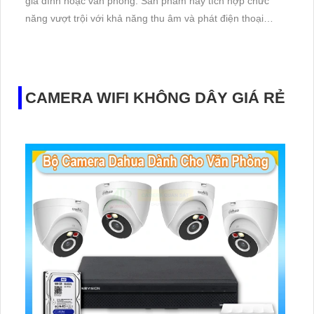
gia đình hoặc văn phòng. Sản phẩm này tích hợp chức
năng vượt trội với khả năng thu âm và phát điện thoại
đồng thời, mang đến trải nghiệm tối ưu cho người dùng.
KBvision cung cấp camera chất lượng cao, cho hình ảnh
sắc nét, đèn hồng ngoại thông minh giúp quan sát ban
đêm
CAMERA WIFI KHÔNG DÂY GIÁ RẺ