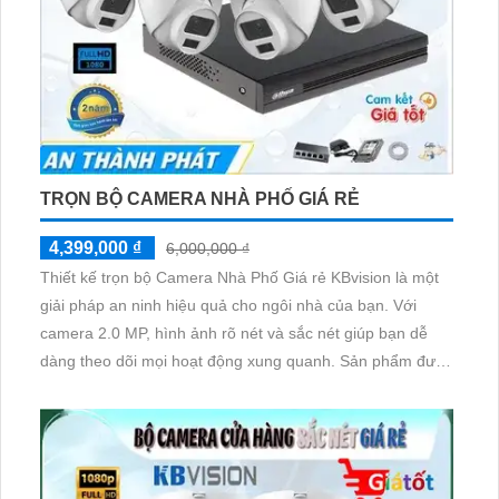
TRỌN BỘ CAMERA NHÀ PHỐ GIÁ RẺ
4,399,000 ₫
6,000,000 ₫
Thiết kế trọn bộ Camera Nhà Phố Giá rẻ KBvision là một
giải pháp an ninh hiệu quả cho ngôi nhà của bạn. Với
camera 2.0 MP, hình ảnh rõ nét và sắc nét giúp bạn dễ
dàng theo dõi mọi hoạt động xung quanh. Sản phẩm được
đánh giá cao về chất lượng và tính năng, đồng thời có
mức giá phù hợp với nhiều khách hàng