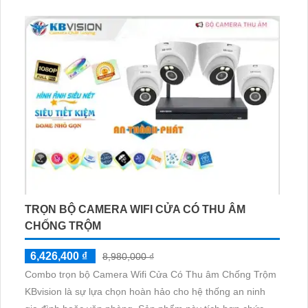
Thương hiệu Trung Quốc chất lượng vượt trội, KBvision
đem lại sự tin cậy và an tâm cho người dùng
TRỌN BỘ CAMERA WIFI CỬA CÓ THU ÂM
CHỐNG TRỘM
6,426,400 ₫
8,980,000 ₫
Combo trọn bộ Camera Wifi Cửa Có Thu âm Chống Trộm
KBvision là sự lựa chọn hoàn hảo cho hệ thống an ninh