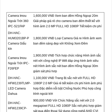
Camera Imou
1,600,000 VNĐ Xem ban đêm Hồng Ngoại 20m
Ngoài Trời 360
Giải pháp giá rẻ cho camera ban đêm thiết kế với
IPC-S21FAP
hình ảnh 2.0 MP FULL HD 1080P Tiết kiệm chi phí
DH-HAC-
HUM3201BP-P
1,800,000 VNĐ Loại Camera Giá re Hình ảnh xem
Camera Giấu
ban đêm sáng đẹp với Không Xem Đêm
kín
1,900,000 VNĐ Tích hợp chức năng Hình ảnh sắc
Camera Imou
nét với công nghệ IP Wifi đáp ứng hình ảnh siêu
Ngoài Trời IPC-
nét Hình ảnh sắc nét ban đêm Hồng Ngoại 30m
F26FEP
giám sát phù hơp
DH-HAC-
1,100,000 VNĐ Trang Bị sắc nét với FULL HD
HFW1239TLMP-
1080P 2.0 MP Giá rẻ tiết kiệm chi phí hình ảnh phù
LED Camera
hợp Đặc điểm nỗi bật Chống Nước Phù hợp công
Dahua
trình ngoài trời
900,000 VNĐ Với Chức Năng sắc nét với 2.0
DH-HAC-
megapixel FULL HD 1080P Sắc nét phù hợp giám
HFW1239CP-
sát qua điện thoại Sử dụng công nghệ AHD CVI