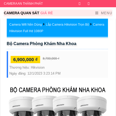
CAMERA AN THÀNH PHÁT
Facebook
Twitter
Instagram
Dribb
CAMERA QUAN SÁT
GIÁ RẺ
MENU
Camera Wifi Nên Dùng
Lắp Camera Hikvision Trọn Bộ
Camera
Hikvision Full Hd 1080P
Bộ Camera Phòng Khám Nha Khoa
8,700,000 ₫
6,900,000 ₫
Thương hiệu:
Hikvision
Ngày đăng:
12/1/2023 3:23:14 PM