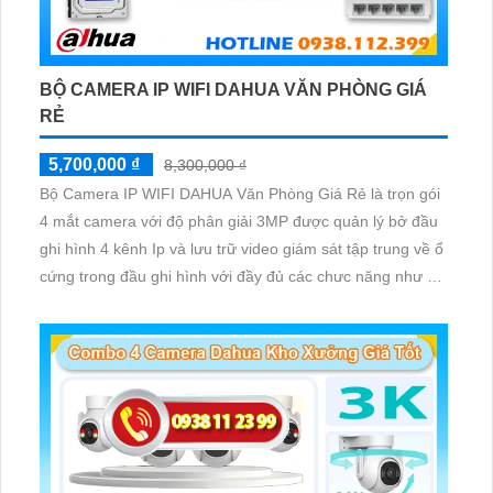
BỘ CAMERA IP WIFI DAHUA VĂN PHÒNG GIÁ
RẺ
5,700,000 ₫
8,300,000 ₫
Bộ Camera IP WIFI DAHUA Văn Phòng Giá Rẻ là trọn gói
4 mắt camera với độ phân giải 3MP được quản lý bở đầu
ghi hình 4 kênh Ip và lưu trữ video giám sát tập trung về ổ
cứng trong đầu ghi hình với đầy đủ các chưc năng như AI
Phát hiện chuyển động, đàm thoại âm thanh 2 chiều và
giám sát có màu vào ban đêm