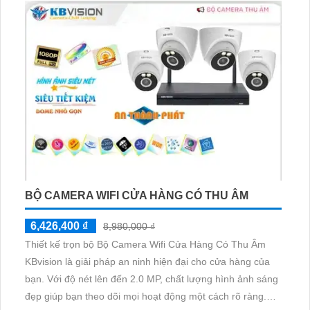
trọn gói này bao gồm một loạt các camera IP chất lượng
cao, kết nối mạng dễ dàng và tích hợp nhiều tính năng
thông minh
BỘ CAMERA WIFI CỬA HÀNG CÓ THU ÂM
6,426,400 ₫
8,980,000 ₫
Thiết kế trọn bộ Bộ Camera Wifi Cửa Hàng Có Thu Âm
KBvision là giải pháp an ninh hiện đại cho cửa hàng của
bạn. Với độ nét lên đến 2.0 MP, chất lượng hình ảnh sáng
đẹp giúp bạn theo dõi mọi hoạt động một cách rõ ràng.