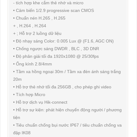
- tích hợp khe cắm thẻ nhớ và micro
• Cảm biến 1/2.9 progressive scan CMOS
• Chuẩn nén H.265 , H.265
+ , H.264 , H.264
+ ; Hỗ trợ 2 luồng dữ liệu
• Độ nhạy sáng Color: 0.005 Lux @ (F1.6, AGC ON)
• Chống ngược sáng DWDR , BLC , 3D DNR
• Độ phân giải tối đa 1920x1080 @ 25/30fps
• Ống kính 2.8/4mm
• Tầm xa hồng ngoại 30m / Tầm xa đèn ánh sáng trắng
20m
• Hỗ trợ thẻ nhớ tối đa 256GB , cho phép ghi video
• Tích hợp Micro
• Hỗ trợ dịch vụ Hik-connect
• Hỗ trợ sự kiện: phát hiện chuyển động người / phương
tiện
• Tiêu chuẩn chống bụi nước IP67 / tiêu chuẩn chống va
đập IK08