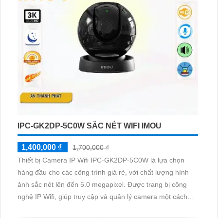
IPC-GK2DP-5C0W SẮC NÉT WIFI IMOU
1,400,000 ₫
1,700,000 ₫
Thiết bị Camera IP Wifi IPC-GK2DP-5C0W là lựa chọn
hàng đầu cho các công trình giá rẻ, với chất lượng hình
ảnh sắc nét lên đến 5.0 megapixel. Được trang bị công
nghệ IP Wifi, giúp truy cập và quản lý camera một cách
linh hoạt. Với khả năng xem ban đêm thông qua công