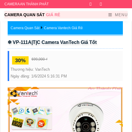
CAMERA AN THÀNH PHÁT
Facebook
Twitter
Instagram
Dribb
CAMERA QUAN SÁT
GIÁ RẺ
MENU
Camera Quan Sát
Camera Vantech Giá Rẻ
❇ VP-111A|T|C Camera VanTech Giá Tốt
699,000 ₫
30%
Thương hiệu:
VanTech
Ngày đăng:
1/6/2024 5:16:31 PM