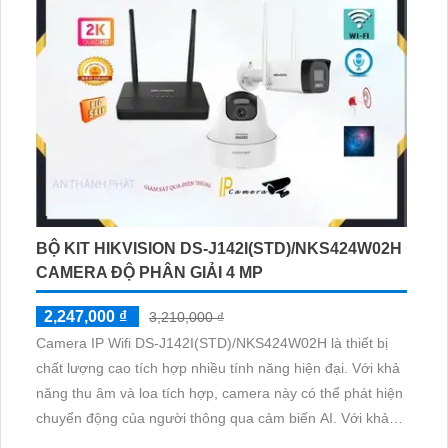
BỘ KIT HIKVISION DS-J142I(STD)/NKS424W02H
CAMERA ĐỘ PHÂN GIẢI 4 MP
2,247,000 ₫
3,210,000 ₫
Camera IP Wifi DS-J142I(STD)/NKS424W02H là thiết bị
chất lượng cao tích hợp nhiều tính năng hiện đại. Với khả
năng thu âm và loa tích hợp, camera này có thể phát hiện
chuyển động của người thông qua cảm biến AI. Với khả
năng Full Color đến 30m, camera này phục vụ tốt cho cả