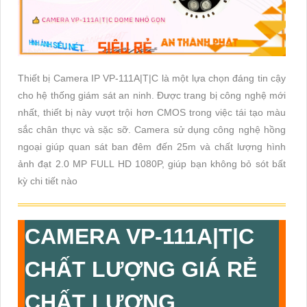
Thiết bị Camera IP VP-111A|T|C là một lựa chọn đáng tin cậy
cho hệ thống giám sát an ninh. Được trang bị công nghệ mới
nhất, thiết bị này vượt trội hơn CMOS trong việc tái tạo màu
sắc chân thực và sặc sỡ. Camera sử dụng công nghệ hồng
ngoại giúp quan sát ban đêm đến 25m và chất lượng hình
ảnh đạt 2.0 MP FULL HD 1080P, giúp bạn không bỏ sót bất
kỳ chi tiết nào
CAMERA
VP-111A|T|C
CHẤT LƯỢNG GIÁ RẺ
CHẤT LƯỢNG