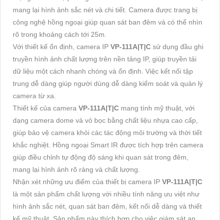
mang lại hình ảnh sắc nét và chi tiết. Camera được trang bị
công nghệ hồng ngoại giúp quan sát ban đêm và có thể nhìn
rõ trong khoảng cách tới 25m.
Với thiết kế ổn định, camera IP
VP-111A|T|C
sử dụng đầu ghi
truyền hình ảnh chất lượng trên nền tảng IP, giúp truyền tải
dữ liệu một cách nhanh chóng và ổn định. Việc kết nối tập
trung dễ dàng giúp người dùng dễ dàng kiểm soát và quản lý
camera từ xa.
Thiết kế của camera
VP-111A|T|C
mang tính mỹ thuật, với
dạng camera dome và vỏ bọc bằng chất liệu nhựa cao cấp,
giúp bảo vệ camera khỏi các tác động môi trường và thời tiết
khắc nghiệt. Hồng ngoại Smart IR được tích hợp trên camera
giúp điều chỉnh tự động độ sáng khi quan sát trong đêm,
mang lại hình ảnh rõ ràng và chất lượng.
Nhận xét những ưu điểm của thiết bị camera IP
VP-111A|T|C
là một sản phẩm chất lượng với nhiều tính năng ưu việt như
hình ảnh sắc nét, quan sát ban đêm, kết nối dễ dàng và thiết
kế mỹ thuật. Sản phẩm này thích hợp cho việc giám sát an