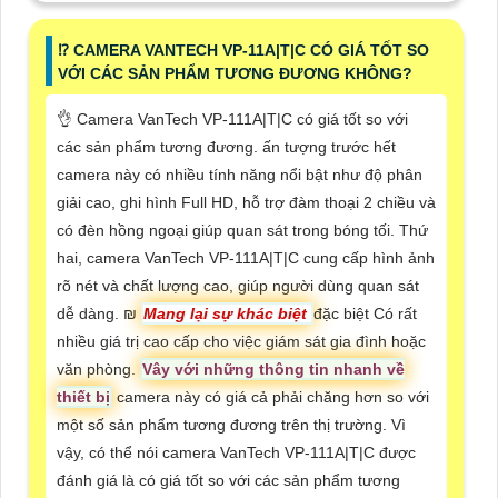
⁉️ CAMERA VANTECH VP-11A|T|C CÓ GIÁ TỐT SO
VỚI CÁC SẢN PHẨM TƯƠNG ĐƯƠNG KHÔNG?
👌 Camera VanTech VP-111A|T|C có giá tốt so với
các sản phẩm tương đương. ấn tượng trước hết
camera này có nhiều tính năng nổi bật như độ phân
giải cao, ghi hình Full HD, hỗ trợ đàm thoại 2 chiều và
có đèn hồng ngoại giúp quan sát trong bóng tối. Thứ
hai, camera VanTech VP-111A|T|C cung cấp hình ảnh
rõ nét và chất lượng cao, giúp người dùng quan sát
dễ dàng. ₪
Mang lại sự khác biệt
đặc biệt Có rất
nhiều giá trị cao cấp cho việc giám sát gia đình hoặc
văn phòng.
Vây với những thông tin nhanh về
thiết bị
camera này có giá cả phải chăng hơn so với
một số sản phẩm tương đương trên thị trường. Vì
vậy, có thể nói camera VanTech VP-111A|T|C được
đánh giá là có giá tốt so với các sản phẩm tương