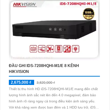
nghệ Hồng Ngoại 10m, camera cung cấp hình ảnh rõ ràng
ngay cả trong môi trường ánh sáng yếu
ĐẦU GHI IDS-7208HQHI-M1/E 8 KÊNH
HIKVISION
2,675,000 ₫
3,820,000 ₫
Thiết bị thu hình HD iDS-7208HQHI-M1/E mang đến chất
lượng hình ảnh sắc nét lên đến 4.0 megapixel, đảm bảo
hình ảnh rõ ràng ngay cả trong điều kiện ánh sáng yếu.
Với khả năng xem được ban đêm và 1 HDD lưu trữ, iDS-