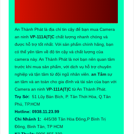
CÔNG TY TNHH TM-
DV AN THÀNH PHÁT
An Thành Phát là địa chỉ tin cậy để bạn mua Camera
an ninh
VP-111A|T|C
chất lượng nhanh chóng và
được hỗ trợ tốt nhất. Với sản phẩm chính hãng, bạn
có thể yên tâm về độ tin cậy và chất lượng của
camera này. An Thành Phát là nơi bạn nên quan tâm
trước khi mua sản phẩm, với dịch vụ hỗ trợ chuyên
nghiệp và tận tâm từ đội ngũ nhân viên.
an Tâm
sự
an tâm và an toàn cho gia đình và tài sản của bạn với
Camera an ninh
VP-111A|T|C
từ An Thành Phát.
Trụ Sở:
51 Lũy Bán Bích, P. Tân Thới Hòa, Q.Tân
Phú, TP.HCM
Hotline: 0938.11.23.99
Chi Nhánh 1:
445/38 Tân Hòa Đông,P Bình Trị
Đông, Bình Tân, TP HCM