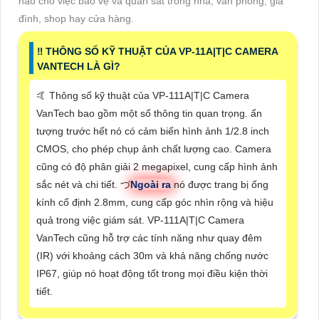
hảo cho việc bảo vệ và quan sát trong nhà, văn phòng, gia
đình, shop hay cửa hàng.
‼️ THÔNG SỐ KỸ THUẬT CỦA VP-11A|T|C CAMERA
VANTECH LÀ GÌ?
🤙 Thông số kỹ thuật của VP-111A|T|C Camera
VanTech bao gồm một số thông tin quan trọng. ấn
tượng trước hết nó có cảm biến hình ảnh 1/2.8 inch
CMOS, cho phép chụp ảnh chất lượng cao. Camera
cũng có độ phân giải 2 megapixel, cung cấp hình ảnh
sắc nét và chi tiết. づ
Ngoài ra
nó được trang bị ống
kính cố định 2.8mm, cung cấp góc nhìn rộng và hiệu
quả trong việc giám sát. VP-111A|T|C Camera
VanTech cũng hỗ trợ các tính năng như quay đêm
(IR) với khoảng cách 30m và khả năng chống nước
IP67, giúp nó hoạt động tốt trong mọi điều kiện thời
tiết.