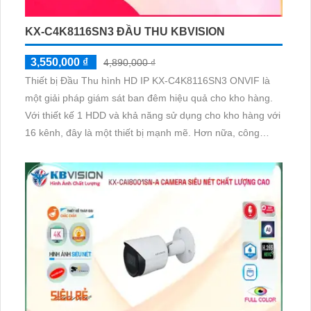
KX-C4K8116SN3 ĐẦU THU KBVISION
3,550,000 ₫
4,890,000 ₫
Thiết bị Đầu Thu hình HD IP KX-C4K8116SN3 ONVIF là
một giải pháp giám sát ban đêm hiệu quả cho kho hàng.
Với thiết kế 1 HDD và khả năng sử dụng cho kho hàng với
16 kênh, đây là một thiết bị mạnh mẽ. Hơn nữa, công
nghệ IP và chức năng AI của nó cho phép nó hoạt động
tốt trong các công trình lớn