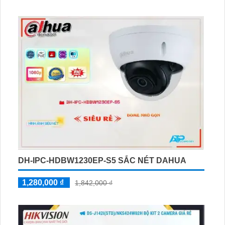
7208HQHI-M1/E hỗ trợ công nghệ AHD, CVI, TVI, BCS
cho độ phân giải cao. Ngoài ra, thiết bị này còn kết hợp
thêm 4 camera IP, phù hợp cho việc giám sát trong kho
hàng, nhà xưởng
DH-IPC-HDBW1230EP-S5 SẮC NÉT DAHUA
1,280,000 ₫
1,842,000 ₫