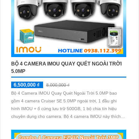
BỘ 4 CAMERA IMOU QUAY QUÉT NGOÀI TRỜI
5.0MP
6,500,000 ₫
8,000,000 ₫
Bộ 4 Camera IMOU Quay Quét Ngoài Trời 5.0MP bao
gồm 4 camera Cruiser SE 5.0MP ngoài trời, 1 đầu ghi
hình IMOU + ổ cứng lưu trữ 500GB, 1 bộ chia tín hiệu
chuyên dụng cho camera. Bộ 4 camera IMOU này thích
hợp lắp đặt cho kho hàng, nhà xưởng, khu phố và khu vực
cần giám sát ngoài trời