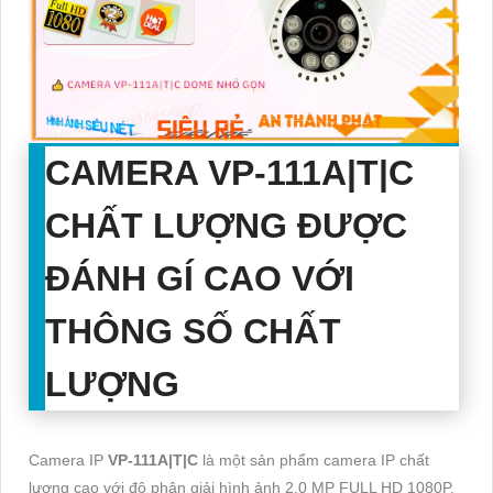
CAMERA
VP-111A|T|C
CHẤT LƯỢNG ĐƯỢC
ĐÁNH GÍ CAO VỚI
THÔNG SỐ CHẤT
LƯỢNG
Camera IP
VP-111A|T|C
là một sản phẩm camera IP chất
lượng cao với độ phân giải hình ảnh 2.0 MP FULL HD 1080P,