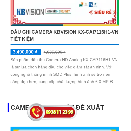
ĐẦU GHI CAMERA KBVISION KX-CAI7116H1-VN
TIẾT KIỆM
3,490,000 ₫
4,935,000 ₫
Sản phẩm đầu thu Camera HD Analog KX-CAi7116H1-VN
là sự lựa chọn hàng đầu cho việc giám sát an ninh. Với
công nghệ thông minh SMD Plus, hình ảnh sẽ trở nên
sáng đẹp hơn, cung cấp chất lượng hình ảnh 6.0 MP. Đặc
biệt, sản phẩm được trang bị công nghệ nhìn đêm chất
lượng, cho phép xem rõ hình ảnh ban đêm
CAMERA QUAN SÁT ĐỀ XUẤT