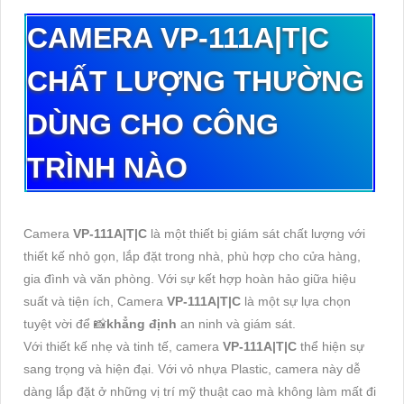
CAMERA
VP-111A|T|C
CHẤT LƯỢNG THƯỜNG
DÙNG CHO CÔNG
TRÌNH NÀO
Camera
VP-111A|T|C
là một thiết bị giám sát chất lượng với
thiết kế nhỏ gọn, lắp đặt trong nhà, phù hợp cho cửa hàng,
gia đình và văn phòng. Với sự kết hợp hoàn hảo giữa hiệu
suất và tiện ích, Camera
VP-111A|T|C
là một sự lựa chọn
tuyệt vời để 📸
khẳng định
an ninh và giám sát.
Với thiết kế nhẹ và tinh tế, camera
VP-111A|T|C
thể hiện sự
sang trọng và hiện đại. Với vỏ nhựa Plastic, camera này dễ
dàng lắp đặt ở những vị trí mỹ thuật cao mà không làm mất đi