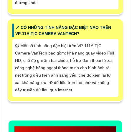
đương khác.
📌 CÓ NHỮNG TÍNH NĂNG ĐẶC BIỆT NÀO TRÊN
VP-11A|T|C CAMERA VANTECH?
💞 Một số tính năng đặc biệt trên VP-111A|T|C
Camera VanTech bao gồm: khả năng quay video Full
HD, chế độ ghi âm hai chiều, hỗ trợ đàm thoại từ xa,
công nghệ hồng ngoại thông minh cho hình ảnh rõ
nét trong điều kiện ánh sáng yếu, chế độ xem lại từ
xa, khả năng lưu trữ dữ liệu trên thẻ nhớ và không
dây truyền dữ liệu qua internet.