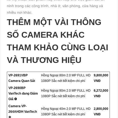
ninh trong các công trình, nhà ở, văn phòng, cửa hàng và
nhiều nơi khác.
THÊM MỘT VÀI THÔNG
SỐ CAMERA KHÁC
THAM KHẢO CÙNG LOẠI
VÀ THƯƠNG HIỆU
VP-2691VBP
Hồng Ngoại 80m 2.0 MP FULL HD
9,800,000
Camera Quan Sát
1080P Sắc nét tiết kiệm chi phí
VNĐ
VP-2690BP
Hồng Ngoại 80m 2.0 MP FULL HD
6,272,000
VanTech đang Giảm
1080P Sắc nét tiết kiệm chi phí
VNĐ
Giá ❂
Camera VP-
Hồng Ngoại 40m 2.0 MP FULL HD
2,800,000
264AHDH VanTech
1080P Sắc nét tiết kiệm chi phí
VNĐ
✲