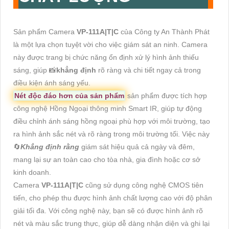
Sản phẩm Camera
VP-111A|T|C
của Công ty An Thành Phát
là một lựa chọn tuyệt vời cho việc giám sát an ninh. Camera
này được trang bị chức năng ổn định xử lý hình ảnh thiếu
sáng, giúp 📸
khẳng định
rõ ràng và chi tiết ngay cả trong
điều kiện ánh sáng yếu.
Nét độc đáo hơn của sản phẩm
sản phẩm được tích hợp
công nghệ Hồng Ngoại thông minh Smart IR, giúp tự động
điều chỉnh ánh sáng hồng ngoại phù hợp với môi trường, tạo
ra hình ảnh sắc nét và rõ ràng trong môi trường tối. Việc này
🔄
Khẳng định rằng
giám sát hiệu quả cả ngày và đêm,
mang lại sự an toàn cao cho tòa nhà, gia đình hoặc cơ sở
kinh doanh.
Camera
VP-111A|T|C
cũng sử dụng công nghệ CMOS tiên
tiến, cho phép thu được hình ảnh chất lượng cao với độ phân
giải tối đa. Với công nghệ này, bạn sẽ có được hình ảnh rõ
nét và màu sắc trung thực, giúp dễ dàng nhận diện và ghi lại