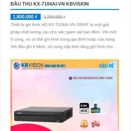
ĐẦU THU KX-7104AI-VN KBVISION
1,800,000 ₫
2,200,000 ₫
Thiết bị ghi hình HD KX-7104Ai-VN ONVIF là một giải
pháp chất lượng cao cho việc giám sát ban đêm. Với một
ổ cứng, nó có thể ghi hình trong gia đình hoặc cửa hàng.
Với đầu ghi 4 kênh, nó cung cấp khả năng ghi hình cho
nhiều camera. Thiết bị được thiết kế tích hợp trên nhiều kỹ
thuật như AHD, CVI, TVI, BCS, giúp tiết kiệm chi phí