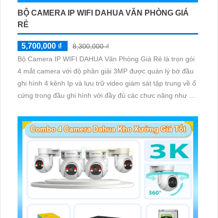
BỘ CAMERA IP WIFI DAHUA VĂN PHÒNG GIÁ
RẺ
5,700,000 ₫
8,300,000 ₫
Bộ Camera IP WIFI DAHUA Văn Phòng Giá Rẻ là trọn gói
4 mắt camera với độ phân giải 3MP được quản lý bở đầu
ghi hình 4 kênh Ip và lưu trữ video giám sát tập trung về ổ
cứng trong đầu ghi hình với đầy đủ các chưc năng như AI
Phát hiện chuyển động, đàm thoại âm thanh 2 chiều và
giám sát có màu vào ban đêm