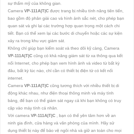
sự thẩm mỹ của không gian.
Camera
VP-111A|T|C
được trang bị nhiều tính năng tiên tiến,
bao gồm độ phân giải cao và hình ảnh sắc nét, cho phép bạn
quan sát và ghi lại các trường hợp quan trọng một cách chi
tiết. Bạn có thể xem lại các bước di chuyển hoặc các sự kiện
xảy ra trong khu vực giám sát.
Không chỉ giúp bạn kiểm soát và theo dõi kỹ càng, Camera
VP-111A|T|C
cũng có khả năng giám sát từ xa thông qua kết
nối Internet, cho phép bạn xem hình ảnh và video từ bất kỳ
đâu, bất kỳ lúc nào, chỉ cần có thiết bị điện tử có kết nối
internet.
Camera
VP-111A|T|C
cũng tương thích với nhiều thiết bị di
động khác nhau, như điện thoại thông minh và máy tính
bảng, để bạn có thể giám sát ngay cả khi bạn không có truy
cập vào máy tính cá nhân.
Với camera
VP-111A|T|C
, bạn có thể yên tâm hơn về an
ninh gia đình, cửa hàng và văn phòng của mình. Hãy sử
dụng thiết bị này để bảo vệ ngôi nhà và giữ an toàn cho mọi