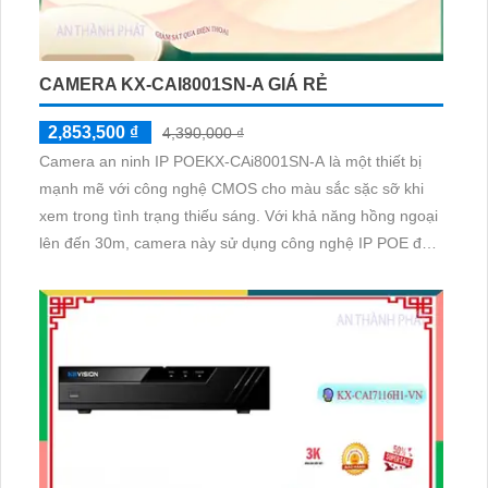
CAMERA KX-CAI8001SN-A GIÁ RẺ
2,853,500 ₫
4,390,000 ₫
Camera an ninh IP POEKX-CAi8001SN-A là một thiết bị
mạnh mẽ với công nghệ CMOS cho màu sắc sặc sỡ khi
xem trong tình trạng thiếu sáng. Với khả năng hồng ngoại
lên đến 30m, camera này sử dụng công nghệ IP POE để
xử lý hình ảnh sắc nét lên đến 8.0 MP, đồng thời giúp tiết
kiệm băng thông với H.265/H