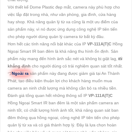
Với thiết kế Dome Plastic đẹp mắt, camera này phù hợp cho
việc lắp đặt trong nhà, như văn phòng, gia đình, cửa hàng
hay shop. Khả năng quản lý từ xa cũng là một ưu điểm của
sản phẩm này, vì nó được ứng dụng công nghệ IP tiên tiến
cho phép người dùng quản lý camera từ bất kỳ đâu.
Hơn hết các tính năng nổi bật khác của IP
VP-111A|T|C
Hồng
Ngoại Smart IR ban đêm là khả năng thu hình ổn định. Sản
phẩm này mang đến hình ảnh sắc nét và không bị giật lag, 📸
khẳng định
cho người dùng có trải nghiệm quan sát tốt nhất.
づ
Ngoài ra
sản phẩm này đang được giảm giá tại An Thành
Phát, tạo điều kiện thuận lợi cho khách hàng muốn mua
camera an ninh chất lượng mà không cần bỏ ra nhiều tiền.
Đánh giá tổng quan hết những thông số IP
VP-111A|T|C
Hồng Ngoại Smart IR ban đêm là một sản phẩm camera an
ninh tốt, có chất lượng hình ảnh tốt, khả năng quan sát ban
đêm thông qua hồng ngoại, công nghệ IP tiên tiến cho phép
quản lý từ xa và có giá thành hợp lý. Đây là lựa chọn hoàn