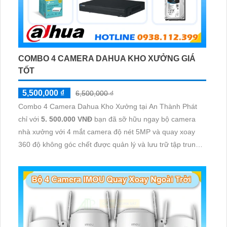
COMBO 4 CAMERA DAHUA KHO XƯỞNG GIÁ
TỐT
5,500,000 ₫
6,500,000 ₫
Combo 4 Camera Dahua Kho Xưởng tại An Thành Phát
chỉ với
5. 500.000 VNĐ
bạn đã sỡ hữu ngay bộ camera
nhà xưởng với 4 mắt camera độ nét 5MP và quay xoay
360 độ không góc chết được quản lý và lưu trữ tập trung
về đầu ghi hình ổ cứng hỗ trợ xem qua tivi