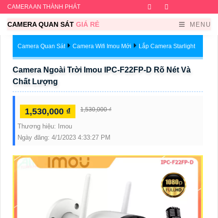
CAMERA AN THÀNH PHÁT
Facebook
Twitter
Instagram
Dribb
CAMERA QUAN SÁT
GIÁ RẺ
MENU
Camera Quan Sát
Camera Wifi Imou Mới
Lắp Camera Starlight
Camera Ngoài Trời Imou IPC-F22FP-D Rõ Nét Và
Chất Lượng
1,530,000 ₫
1,530,000 ₫
Thương hiệu:
Imou
Ngày đăng:
4/1/2023 4:33:27 PM