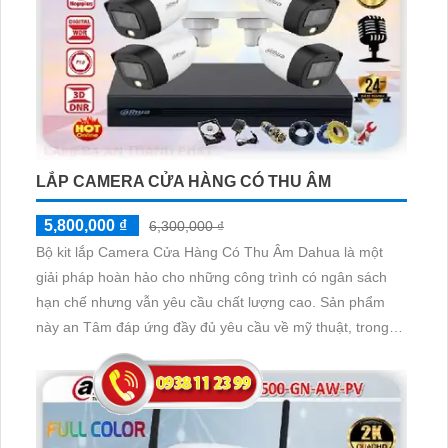
LẮP CAMERA CỬA HÀNG CÓ THU ÂM
5,800,000 ₫
6,300,000 ₫
Bộ kit lắp Camera Cửa Hàng Có Thu Âm Dahua là một
giải pháp hoàn hảo cho những công trình có ngân sách
hạn chế nhưng vẫn yêu cầu chất lượng cao. Sản phẩm
này an Tâm đáp ứng đầy đủ yêu cầu về mỹ thuật, trong
nội dung bên trong là chất lượng không đổi khi truyền qua
công nghệ AHD, CVI, TVI, BCS. Hình ảnh từ camera rõ
nét, ổn định giúp quản lý cửa hàng dễ dàng giám sát