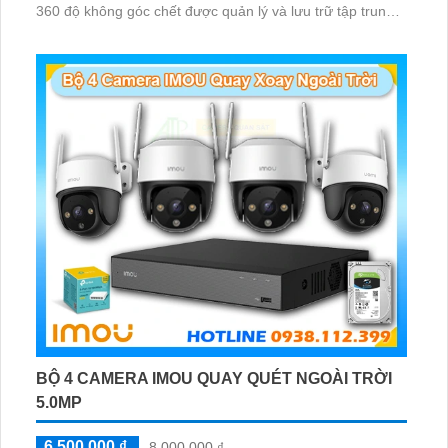
360 độ không góc chết được quản lý và lưu trữ tập trung
về đầu ghi hình ổ cứng hỗ trợ xem qua tivi
BỘ 4 CAMERA IMOU QUAY QUÉT NGOÀI TRỜI
5.0MP
6,500,000 ₫
8,000,000 ₫