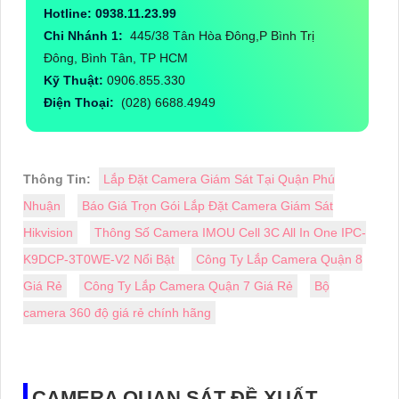
Hotline: 0938.11.23.99
Chi Nhánh 1:
445/38 Tân Hòa Đông,P Bình Trị
Đông, Bình Tân, TP HCM
Kỹ Thuật:
0906.855.330
Điện Thoại:
(028) 6688.4949
Thông Tin:
Lắp Đặt Camera Giám Sát Tại Quận Phú
Nhuận
Báo Giá Trọn Gói Lắp Đặt Camera Giám Sát
Hikvision
Thông Số Camera IMOU Cell 3C All In One IPC-
K9DCP-3T0WE-V2 Nổi Bật
Công Ty Lắp Camera Quận 8
Giá Rẻ
Công Ty Lắp Camera Quận 7 Giá Rẻ
Bộ
camera 360 độ giá rẻ chính hãng
CAMERA QUAN SÁT ĐỀ XUẤT