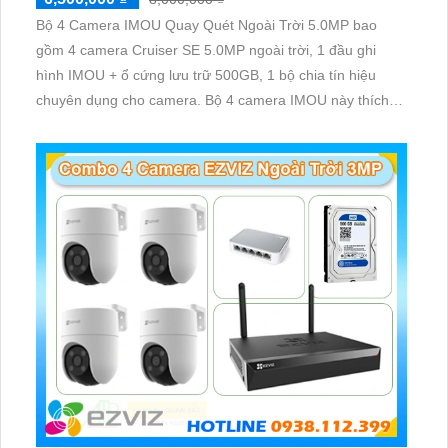
Bộ 4 Camera IMOU Quay Quét Ngoài Trời 5.0MP bao
gồm 4 camera Cruiser SE 5.0MP ngoài trời, 1 đầu ghi
hình IMOU + ổ cứng lưu trữ 500GB, 1 bộ chia tín hiệu
chuyên dụng cho camera. Bộ 4 camera IMOU này thích
hợp lắp đặt cho kho hàng, nhà xưởng, khu phố và khu vực
cần giám sát ngoài trời