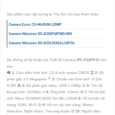
Sản phẩm cao cấp tương tự Thu Âm cho bạn tham khảo
Camera Ezviz CS-H6-R100-1J5WF
Camera Hikvision DS-2CD2F42FWD-IWS
Camera Hikvision DS-2CD1343G2-LIUF/SL
Dạ, thông số kỹ thuật của Thiết Bị Camera
IPC-F22FP-D
như
sau:
🗨️
1:
Cảm biến hình ảnh: 1/2.8 inch sensor CMOS ️🏆
2:
Độ
phân giải: 2.0 Megapixel 🤵
3:
Chuẩn nén hình ảnh: H.264,
H.265 👸
4:
Độ phân giải video: 1920 x 1080p ⓦ
5:
Tốc độ
khung hình: 25/30fps ⇸
6:
Ống kính: 3.6mm ⫷
7:
Hỗ trợ thẻ
nhớ: Micro SD/SDHC/SDXC lên đến 128GB
8:
Hỗ trợ kết nối
mạng: RJ45, Wi-Fi 👍
9:
Hỗ trợ các tính năng: Motion
Detection, Night Vision, Two-way Audio 🔳
10:
Nguồn điện: