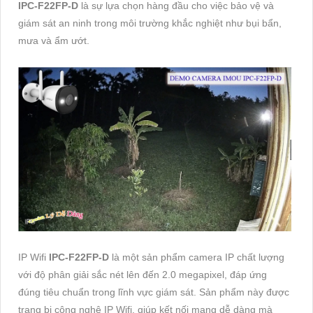
IPC-F22FP-D
là sự lựa chọn hàng đầu cho việc bảo vệ và
giám sát an ninh trong môi trường khắc nghiệt như bụi bẩn,
mưa và ẩm ướt.
IP Wifi
IPC-F22FP-D
là một sản phẩm camera IP chất lượng
với độ phân giải sắc nét lên đến 2.0 megapixel, đáp ứng
đúng tiêu chuẩn trong lĩnh vực giám sát. Sản phẩm này được
trang bị công nghệ IP Wifi, giúp kết nối mạng dễ dàng mà