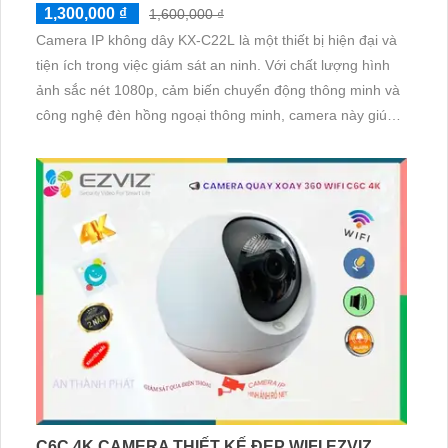
1,300,000 ₫
1,600,000 ₫
Camera IP không dây KX-C22L là một thiết bị hiện đại và
tiện ích trong việc giám sát an ninh. Với chất lượng hình
ảnh sắc nét 1080p, cảm biến chuyển động thông minh và
công nghệ đèn hồng ngoại thông minh, camera này giúp
bạn dễ dàng theo dõi mọi hoạt động ở bất kỳ đâu, bất kỳ
lúc nào. Thiết kế không dây giúp cài đặt nhanh chóng và
thuận tiện, đồng thời tích hợp tính năng đàm thoại hai
chiều
C6C 4K CAMERA THIẾT KẾ ĐẸP WIFI EZVIZ