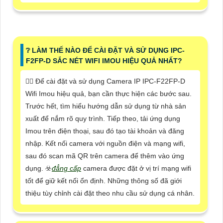
❔ LÀM THẾ NÀO ĐỂ CÀI ĐẶT VÀ SỬ DỤNG IPC-
F2FP-D SẮC NÉT WIFI IMOU HIỆU QUẢ NHẤT?
🙆‍♀️ Để cài đặt và sử dụng Camera IP IPC-F22FP-D
Wifi Imou hiệu quả, bạn cần thực hiện các bước sau.
Trước hết, tìm hiểu hướng dẫn sử dụng từ nhà sản
xuất để nắm rõ quy trình. Tiếp theo, tải ứng dụng
Imou trên điện thoại, sau đó tạo tài khoản và đăng
nhập. Kết nối camera với nguồn điện và mạng wifi,
sau đó scan mã QR trên camera để thêm vào ứng
dụng. ☣️
đẳng cấp
camera được đặt ở vị trí mạng wifi
tốt để giữ kết nối ổn định. Những thông số đã giới
thiệu tùy chỉnh cài đặt theo nhu cầu sử dụng cá nhân.