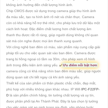
không ảnh hưởng đến chất lượng hình ảnh.
Chip CMOS được sử dụng trong camera giúp thu hình ảnh
đa màu sắc, tạo ra hình ảnh rõ nét và chân thực. Camera
còn có khả năng hỗ trợ thẻ nhớ, cho phép lưu trữ dữ liệu một
cách linh hoạt. Đặc điểm chất lượng hơn chất lượng âm
thanh thu được rất rõ ràng, giúp người dùng không chỉ quan
sát mà còn nghe được mọi âm thanh xung quanh.
Với công nghệ ban đêm có màu, sản phẩm này cung cấp giải
pháp tối ưu cho việc quan sát vào ban đêm. Camera được
trang bị hồng ngoại có tầm xa 30m, cho phép xem rõ hình
ảnh trong điều kiện ánh sáng yếu. ✔️
Ưu điểm nỗi bật hơn
camera cũng có khả năng nhìn ban đêm màu sắc, giúp người
dùng quan sát chi tiết ngay cả khi ánh sáng yếu.
Thiết kế của sản phẩm có thân plastic chắc chắn, đẹp mắt,
phù hợp với nhiều không gian khác nhau. IP Wifi
IPC-F22FP-
D
là sản phẩm chính hãng, tin tưởng chất lượng và uy tín,
được phân phối tại An Thành Phát. Đây là lựa chọn lý tưởng
cho việc giám sát an ninh trong gia đình, văn phòng hoặc