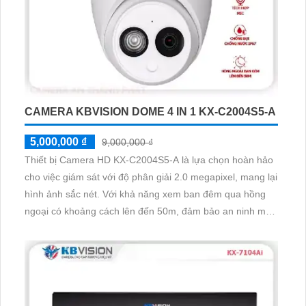
CAMERA KBVISION DOME 4 IN 1 KX-C2004S5-A
5,000,000 ₫
9,000,000 ₫
Thiết bị Camera HD KX-C2004S5-A là lựa chọn hoàn hảo
cho việc giám sát với độ phân giải 2.0 megapixel, mang lại
hình ảnh sắc nét. Với khả năng xem ban đêm qua hồng
ngoại có khoảng cách lên đến 50m, đảm bảo an ninh mọi
lúc. Thiết bị này hỗ trợ công nghệ AHD, CVI, TVI, BCS,
cung cấp hình ảnh chất lượng cao