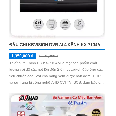
ĐẦU GHI KBVISION DVR AI 4 KÊNH KX-7104AI
1,350,000 ₫
1,835,000 ₫
Thiết bị thu hình HD KX-7104Ai là một sản phẩm chất
lượng với độ sắc nét lên đến 2.0 megapixel, đáp ứng các
tiêu chuẩn cao. Với khả năng xem được ban đêm, 1 HDD
và sự trang bị công nghệ AHD CVI TVI BCS, đảm bảo chất
lượng hình ảnh độ bền cao. Đầu Ghi 4 kênh của sản
phẩm có ưu điểm vượt trội với Công Nghệ AI, phù hợp
cho các công trình nhỏ