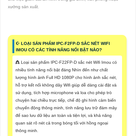
xưởng sản xuất.
☪ LOẠI SẢN PHẨM IPC-F2FP-D SẮC NÉT WIFI
IMOU CÓ CÁC TÍNH NĂNG NỔI BẬT NÀO?
👸 Loại sản phẩm IPC-F22FP-D sắc nét Wifi Imou có
nhiều tính năng nổi bật đáng Nhìn đến như chất
lượng hình ảnh Full HD 1080P cho hình ảnh sắc nét,
hỗ trợ kết nối không dây Wifi giúp dễ dàng cài đặt và
sử dụng, tích hợp microphone và loa cho phép trò
chuyện hai chiều trực tiếp, chế độ ghi hình cảm biến
chuyển động thông minh, tính năng lưu trữ đám mây
để sao lưu dữ liệu an toàn và tiện lợi, và khả năng
quan sát rõ nét cả trong bóng tối với hồng ngoại
thông minh.