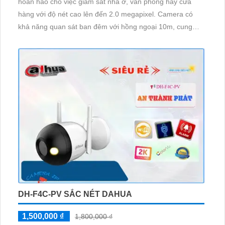
hoàn hảo cho việc giám sát nhà ở, văn phòng hay cửa
hàng với độ nét cao lên đến 2.0 megapixel. Camera có
khả năng quan sát ban đêm với hồng ngoại 10m, cung
cấp hình ảnh rõ ràng ngay cả trong điều kiện ánh sáng
yếu. Với công nghệ IP Wifi tiên tiến, chất lượng hình ảnh
không bị giảm, kết nối mạng dễ dàng
DH-F4C-PV SẮC NÉT DAHUA
1,500,000 ₫
1,800,000 ₫