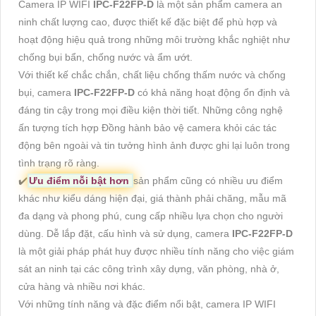
Camera IP WIFI
IPC-F22FP-D
là một sản phẩm camera an
ninh chất lượng cao, được thiết kế đặc biệt để phù hợp và
hoạt động hiệu quả trong những môi trường khắc nghiệt như
chống bụi bẩn, chống nước và ẩm ướt.
Với thiết kế chắc chắn, chất liệu chống thấm nước và chống
bụi, camera
IPC-F22FP-D
có khả năng hoạt động ổn định và
đáng tin cậy trong mọi điều kiện thời tiết. Những công nghệ
ấn tượng tích hợp Đồng hành bảo vệ camera khỏi các tác
động bên ngoài và tin tưởng hình ảnh được ghi lại luôn trong
tình trạng rõ ràng.
✔️
Ưu điểm nỗi bật hơn
sản phẩm cũng có nhiều ưu điểm
khác như kiểu dáng hiện đại, giá thành phải chăng, mẫu mã
đa dạng và phong phú, cung cấp nhiều lựa chọn cho người
dùng. Dễ lắp đặt, cấu hình và sử dụng, camera
IPC-F22FP-D
là một giải pháp phát huy được nhiều tính năng cho việc giám
sát an ninh tại các công trình xây dựng, văn phòng, nhà ở,
cửa hàng và nhiều nơi khác.
Với những tính năng và đặc điểm nổi bật, camera IP WIFI