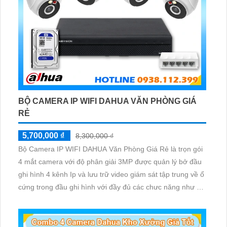
BỘ CAMERA IP WIFI DAHUA VĂN PHÒNG GIÁ
RẺ
5,700,000 ₫
8,300,000 ₫
Bộ Camera IP WIFI DAHUA Văn Phòng Giá Rẻ là trọn gói
4 mắt camera với độ phân giải 3MP được quản lý bở đầu
ghi hình 4 kênh Ip và lưu trữ video giám sát tập trung về ổ
cứng trong đầu ghi hình với đầy đủ các chưc năng như AI
Phát hiện chuyển động, đàm thoại âm thanh 2 chiều và
giám sát có màu vào ban đêm