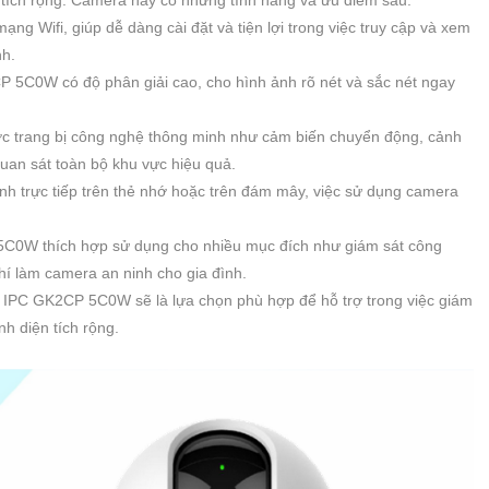
ạng Wifi, giúp dễ dàng cài đặt và tiện lợi trong việc truy cập và xem
nh.
 5C0W có độ phân giải cao, cho hình ảnh rõ nét và sắc nét ngay
 trang bị công nghệ thông minh như cảm biến chuyển động, cảnh
uan sát toàn bộ khu vực hiệu quả.
 ảnh trực tiếp trên thẻ nhớ hoặc trên đám mây, việc sử dụng camera
C0W thích hợp sử dụng cho nhiều mục đích như giám sát công
í làm camera an ninh cho gia đình.
i IPC GK2CP 5C0W sẽ là lựa chọn phù hợp để hỗ trợ trong việc giám
h diện tích rộng.