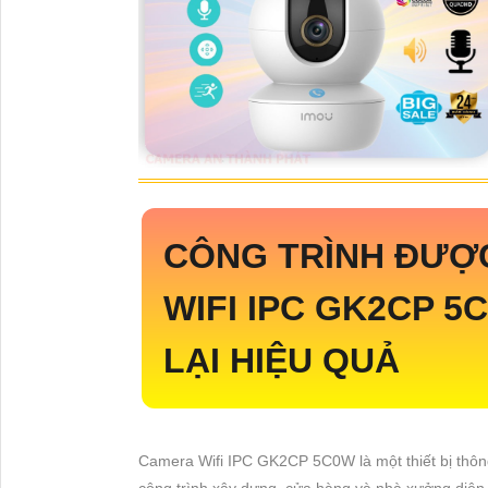
CÔNG TRÌNH ĐƯỢ
WIFI IPC GK2CP 
LẠI HIỆU QUẢ
Camera Wifi IPC GK2CP 5C0W là một thiết bị thông 
công trình xây dựng, cửa hàng và nhà xưởng diện