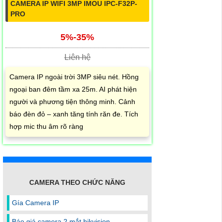
CAMERA IP WIFI 3MP IMOU IPC-F32P-
PRO
5%-35%
Liên hệ
Camera IP ngoài trời 3MP siêu nét. Hồng
ngoại ban đêm tầm xa 25m. AI phát hiện
người và phương tiện thông minh. Cảnh
báo đèn đỏ – xanh tăng tính răn đe. Tích
hợp mic thu âm rõ ràng
CAMERA THEO CHỨC NĂNG
Gía Camera IP
Báo giá camera 2 mắt hikvision