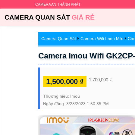
CAMERA AN THÀNH PHÁT
CAMERA QUAN SÁT
GIÁ RẺ
Camera Quan Sát
Camera Wifi Imou Mới
Cam
Camera Imou Wifi GK2CP
1,700,000 ₫
1,500,000 ₫
Thương hiệu:
Imou
Ngày đăng:
3/28/2023 1:50:35 PM