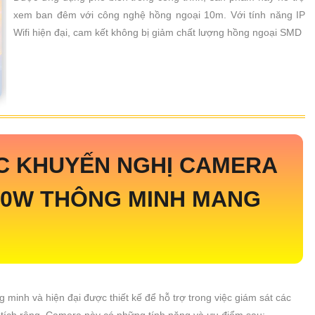
xem ban đêm với công nghệ hồng ngoại 10m. Với tính năng IP
Wifi hiện đại, cam kết không bị giảm chất lượng hồng ngoại SMD
C KHUYẾN NGHỊ CAMERA
5C0W THÔNG MINH MANG
minh và hiện đại được thiết kế để hỗ trợ trong việc giám sát các
 tích rộng. Camera này có những tính năng và ưu điểm sau: