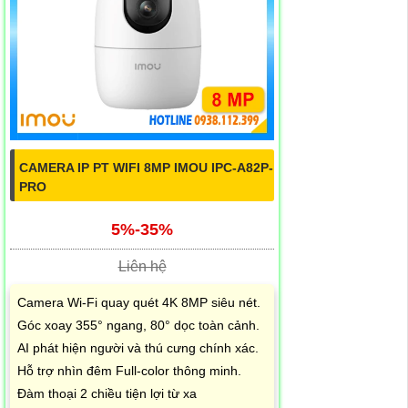
CAMERA IP PT WIFI 8MP IMOU IPC-A82P-
PRO
5%-35%
Liên hệ
Camera Wi-Fi quay quét 4K 8MP siêu nét.
Góc xoay 355° ngang, 80° dọc toàn cảnh.
AI phát hiện người và thú cưng chính xác.
Hỗ trợ nhìn đêm Full-color thông minh.
Đàm thoại 2 chiều tiện lợi từ xa