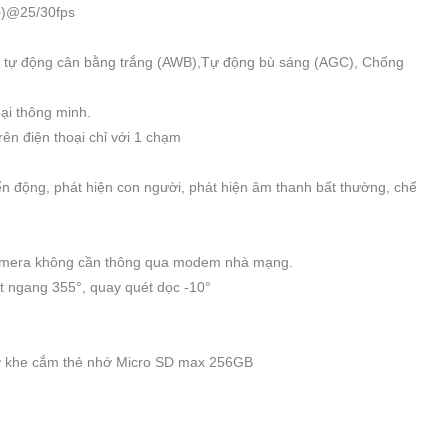
0)@25/30fps
 tự động cân bằng trắng (AWB),Tự động bù sáng (AGC), Chống
ại thông minh.
rên điện thoại chỉ với 1 chạm
ển động, phát hiện con người, phát hiện âm thanh bất thường, chế
fi camera không cần thông qua modem nhà mạng.
t ngang 355°, quay quét dọc -10°
rợ khe cắm thẻ nhớ Micro SD max 256GB