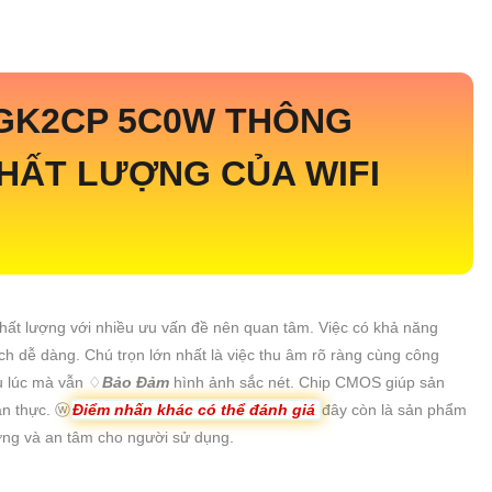
 GK2CP 5C0W THÔNG
HẤT LƯỢNG CỦA WIFI
hất lượng với nhiều ưu vấn đề nên quan tâm. Việc có khả năng
h dễ dàng. Chú trọn lớn nhất là việc thu âm rõ ràng cùng công
u lúc mà vẫn ♢
Bảo Đảm
hình ảnh sắc nét. Chip CMOS giúp sản
ân thực. ⓦ
Điểm nhấn khác có thể đánh giá
đây còn là sản phẩm
ởng và an tâm cho người sử dụng.