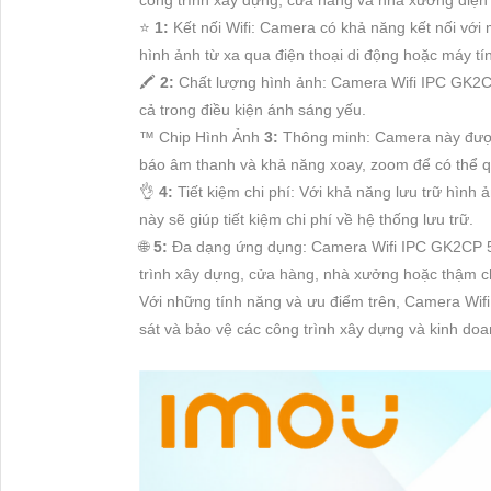
⭐
1:
Kết nối Wifi: Camera có khả năng kết nối với m
hình ảnh từ xa qua điện thoại di động hoặc máy tí
🖍
2:
Chất lượng hình ảnh: Camera Wifi IPC GK2CP
cả trong điều kiện ánh sáng yếu.
™️ Chip Hình Ảnh
3:
Thông minh: Camera này được
báo âm thanh và khả năng xoay, zoom để có thể q
👌
4:
Tiết kiệm chi phí: Với khả năng lưu trữ hình
này sẽ giúp tiết kiệm chi phí về hệ thống lưu trữ.
🌐
5:
Đa dạng ứng dụng: Camera Wifi IPC GK2CP 5
trình xây dựng, cửa hàng, nhà xưởng hoặc thậm ch
Với những tính năng và ưu điểm trên, Camera Wif
sát và bảo vệ các công trình xây dựng và kinh doan