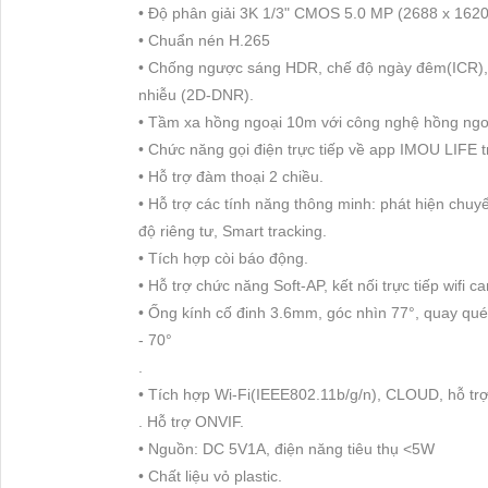
• Độ phân giải 3K 1/3" CMOS 5.0 MP (2688 x 162
• Chuẩn nén H.265
• Chống ngược sáng HDR, chế độ ngày đêm(ICR),
nhiễu (2D-DNR).
• Tầm xa hồng ngoại 10m với công nghệ hồng ngo
• Chức năng gọi điện trực tiếp về app IMOU LIFE t
• Hỗ trợ đàm thoại 2 chiều.
• Hỗ trợ các tính năng thông minh: phát hiện chuy
độ riêng tư, Smart tracking.
• Tích hợp còi báo động.
• Hỗ trợ chức năng Soft-AP, kết nối trực tiếp wi
• Ống kính cố đinh 3.6mm, góc nhìn 77°, quay qué
- 70°
.
• Tích hợp Wi-Fi(IEEE802.11b/g/n), CLOUD, hỗ t
. Hỗ trợ ONVIF.
• Nguồn: DC 5V1A, điện năng tiêu thụ <5W
• Chất liệu vỏ plastic.