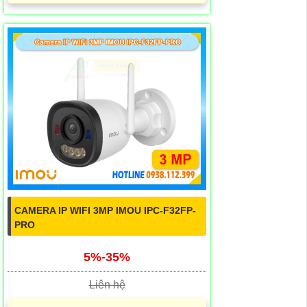
CAMERA IP WIFI 3MP IMOU IPC-F32FP-
PRO
5%-35%
Liên hệ