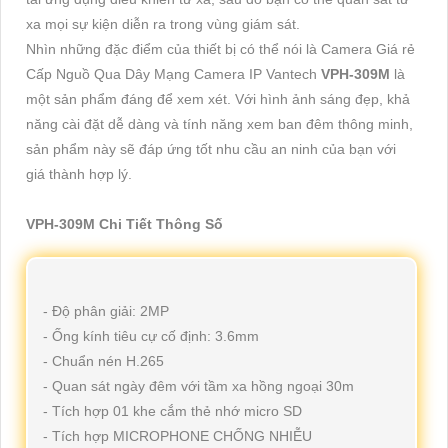
xa mọi sự kiện diễn ra trong vùng giám sát.
Nhìn những đặc điểm của thiết bị có thể nói là Camera Giá rẻ
Cấp Nguồ Qua Dây Mạng Camera IP Vantech
VPH-309M
là
một sản phẩm đáng để xem xét. Với hình ảnh sáng đẹp, khả
năng cài đặt dễ dàng và tính năng xem ban đêm thông minh,
sản phẩm này sẽ đáp ứng tốt nhu cầu an ninh của bạn với
giá thành hợp lý.
VPH-309M Chi Tiết Thông Số
- Độ phân giải: 2MP
- Ống kính tiêu cự cố định: 3.6mm
- Chuẩn nén H.265
- Quan sát ngày đêm với tầm xa hồng ngoại 30m
- Tích hợp 01 khe cắm thẻ nhớ micro SD
- Tích hợp MICROPHONE CHỐNG NHIỄU