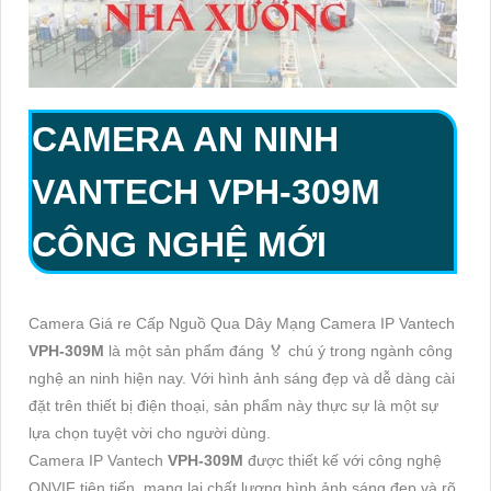
CAMERA AN NINH
VANTECH
VPH-309M
CÔNG NGHỆ MỚI
Camera Giá re Cấp Nguồ Qua Dây Mạng Camera IP Vantech
VPH-309M
là một sản phẩm đáng ️🏅️ chú ý trong ngành công
nghệ an ninh hiện nay. Với hình ảnh sáng đẹp và dễ dàng cài
đặt trên thiết bị điện thoại, sản phẩm này thực sự là một sự
lựa chọn tuyệt vời cho người dùng.
Camera IP Vantech
VPH-309M
được thiết kế với công nghệ
ONVIF tiên tiến, mang lại chất lượng hình ảnh sáng đẹp và rõ