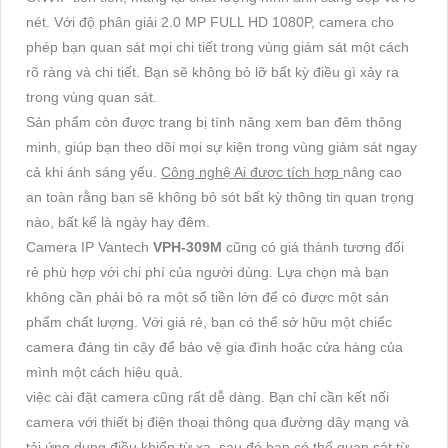
nét. Với độ phân giải 2.0 MP FULL HD 1080P, camera cho
phép bạn quan sát mọi chi tiết trong vùng giám sát một cách
rõ ràng và chi tiết. Bạn sẽ không bỏ lỡ bất kỳ điều gì xảy ra
trong vùng quan sát.
Sản phẩm còn được trang bị tính năng xem ban đêm thông
minh, giúp bạn theo dõi mọi sự kiện trong vùng giám sát ngay
cả khi ánh sáng yếu.
Công nghệ Ai được tích hợp
nâng cao
an toàn rằng bạn sẽ không bỏ sót bất kỳ thông tin quan trọng
nào, bất kể là ngày hay đêm.
Camera IP Vantech
VPH-309M
cũng có giá thành tương đối
rẻ phù hợp với chi phí của người dùng. Lựa chọn mà bạn
không cần phải bỏ ra một số tiền lớn để có được một sản
phẩm chất lượng. Với giá rẻ, bạn có thể sở hữu một chiếc
camera đáng tin cậy để bảo vệ gia đình hoặc cửa hàng của
mình một cách hiệu quả.
việc cài đặt camera cũng rất dễ dàng. Bạn chỉ cần kết nối
camera với thiết bị điện thoại thông qua đường dây mạng và
tải ứng dụng điều khiển từ xa, sau đó bạn có thể quan sát từ