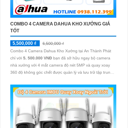
COMBO 4 CAMERA DAHUA KHO XƯỞNG GIÁ
TỐT
5,500,000 ₫
6,500,000 ₫
Combo 4 Camera Dahua Kho Xưởng tại An Thành Phát
chỉ với
5. 500.000 VNĐ
bạn đã sỡ hữu ngay bộ camera
nhà xưởng với 4 mắt camera độ nét 5MP và quay xoay
360 độ không góc chết được quản lý và lưu trữ tập trung
về đầu ghi hình ổ cứng hỗ trợ xem qua tivi