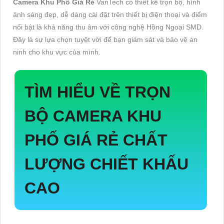
Camera Khu Phố Giá Rẻ
VanTech có thiết kế trọn bộ, hình
ảnh sáng đẹp, dễ dàng cài đặt trên thiết bị điện thoại và điểm
nổi bật là khả năng thu âm với công nghệ Hồng Ngoại SMD.
Đây là sự lựa chọn tuyệt vời để bạn giám sát và bảo vệ an
ninh cho khu vực của mình.
TÌM HIỂU VỀ
TRỌN
BỘ CAMERA KHU
PHỐ GIÁ RẺ
CHẤT
LƯỢNG CHIẾT KHẤU
CAO