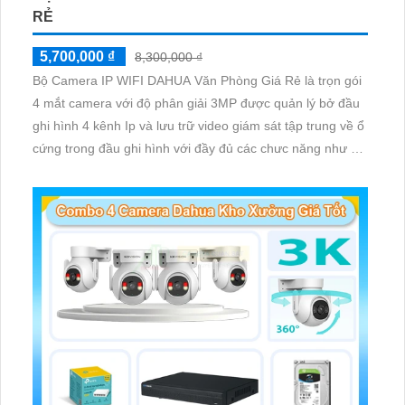
RẺ
5,700,000 ₫
8,300,000 ₫
Bộ Camera IP WIFI DAHUA Văn Phòng Giá Rẻ là trọn gói
4 mắt camera với độ phân giải 3MP được quản lý bở đầu
ghi hình 4 kênh Ip và lưu trữ video giám sát tập trung về ổ
cứng trong đầu ghi hình với đầy đủ các chưc năng như AI
Phát hiện chuyển động, đàm thoại âm thanh 2 chiều và
giám sát có màu vào ban đêm