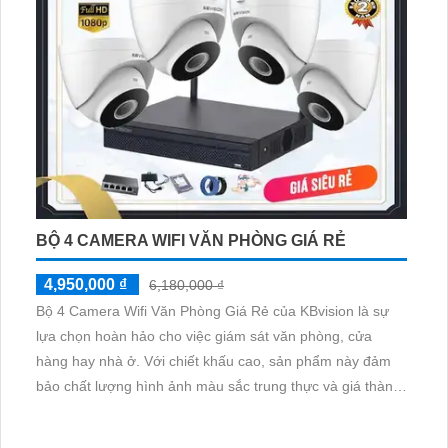
BỘ 4 CAMERA WIFI VĂN PHÒNG GIÁ RẺ
4,950,000 ₫
6,180,000 ₫
Bộ 4 Camera Wifi Văn Phòng Giá Rẻ của KBvision là sự
lựa chọn hoàn hảo cho việc giám sát văn phòng, cửa
hàng hay nhà ở. Với chiết khấu cao, sản phẩm này đảm
bảo chất lượng hình ảnh màu sắc trung thực và giá thành
phải chăng. Đặc biệt, bộ camera còn được trang bị chức
năng Thu Âm và Loa chất lượng, giúp bạn không chỉ nhìn