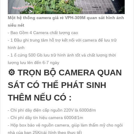
Một hệ thống camera giá rẻ VPH-309M quan sát hình ảnh
siêu nét
- Bao Gồm 4 Camera chất lượng cao
- 1 Đầu ghi trung tâm hỗ trợ kết nối với camera để lưu trữ
hình ảnh
- 1 ổ cứng 500 Gb lưu trữ hình ảnh tốt và chất lượng thời
lượng lưu lên đến 6-7 ngày
⚙ TRỌN BỘ CAMERA QUAN
SÁT CÓ THỂ PHÁT SINH
THÊM NẾU CÓ :
- Chi phí dây điện cấp nguồn 220V là 6000đ/m
- Chi phí dây tín hiệu camera 6000đ/1m
- Hộp box bảo vệ nguồn camera, giúp làm thẩm mỹ cho ngôi
nhà của bạn 25K/cái (tính theo thực tế)