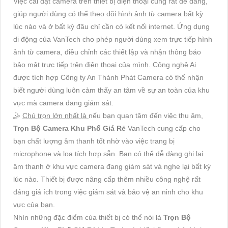
Việc cài đặt camera trên thiết bị điện thoại cũng rất dễ dàng,
giúp người dùng có thể theo dõi hình ảnh từ camera bất kỳ
lúc nào và ở bất kỳ đâu chỉ cần có kết nối internet. Ứng dụng
di động của VanTech cho phép người dùng xem trực tiếp hình
ảnh từ camera, điều chỉnh các thiết lập và nhận thông báo
bảo mật trực tiếp trên điện thoại của mình. Công nghệ Ai
được tích hợp Công ty An Thành Phát Camera có thể nhận
biết người dùng luôn cảm thấy an tâm về sự an toàn của khu
vực mà camera đang giám sát.
🤹
Chú trọn lớn nhất là
nếu bạn quan tâm đến việc thu âm,
Trọn Bộ Camera Khu Phố Giá Rẻ
VanTech cung cấp cho
bạn chất lượng âm thanh tốt nhờ vào việc trang bị
microphone và loa tích hợp sẵn. Bạn có thể dễ dàng ghi lại
âm thanh ở khu vực camera đang giám sát và nghe lại bất kỳ
lúc nào. Thiết bị được nâng cấp thêm nhiều công nghệ rất
đáng giá ích trong việc giám sát và bảo vệ an ninh cho khu
vực của bạn.
Nhìn những đặc điểm của thiết bị có thể nói là
Trọn Bộ