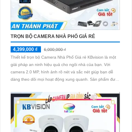
TRỌN BỘ CAMERA NHÀ PHỐ GIÁ RẺ
4,399,000 ₫
6,000,000 ₫
Thiết kế trọn bộ Camera Nhà Phố Giá rẻ KBvision là một
giải pháp an ninh hiệu quả cho ngôi nhà của bạn. Với
camera 2.0 MP, hình ảnh rõ nét và sắc nét giúp bạn dễ
dàng theo dõi mọi hoạt động xung quanh. Sản phẩm được
đánh giá cao về chất lượng và tính năng, đồng thời có
mức giá phù hợp với nhiều khách hàng