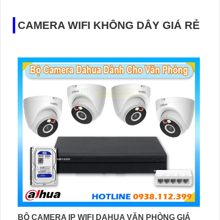
thấy mà còn nghe thấy mọi vụ việc xảy ra
CAMERA WIFI KHÔNG DÂY GIÁ RẺ
BỘ CAMERA IP WIFI DAHUA VĂN PHÒNG GIÁ