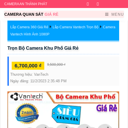
CAMERA AN THÀNH PHÁT
Facebook
Twitter
Instagram
Dribb
CAMERA QUAN SÁT
GIÁ RẺ
MENU
Lắp Camera 360 Giá Rẻ
Lắp Camera Vantech Trọn Bộ
Camera
Vantech Hình Ảnh 1080P
Trọn Bộ Camera Khu Phố Giá Rẻ
9,500,000 ₫
6,700,000 ₫
Thương hiệu:
VanTech
Ngày đăng:
11/2/2023 2:35:48 PM