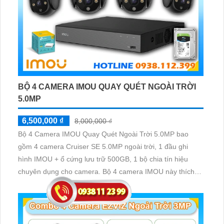
BỘ 4 CAMERA IMOU QUAY QUÉT NGOÀI TRỜI
5.0MP
6,500,000 ₫
8,000,000 ₫
Bộ 4 Camera IMOU Quay Quét Ngoài Trời 5.0MP bao
gồm 4 camera Cruiser SE 5.0MP ngoài trời, 1 đầu ghi
hình IMOU + ổ cứng lưu trữ 500GB, 1 bộ chia tín hiệu
chuyên dụng cho camera. Bộ 4 camera IMOU này thích
hợp lắp đặt cho kho hàng, nhà xưởng, khu phố và khu vực
cần giám sát ngoài trời