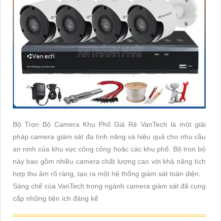
Bộ Trọn Bộ Camera Khu Phố Giá Rẻ VanTech là một giải
pháp camera giám sát đa tính năng và hiệu quả cho nhu cầu
an ninh của khu vực công cộng hoặc các khu phố. Bộ trọn bộ
này bao gồm nhiều camera chất lượng cao với khả năng tích
hợp thu âm rõ ràng, tạo ra một hệ thống giám sát toàn diện.
Sáng chế của VanTech trong ngành camera giám sát đã cung
cấp những tiện ích đáng kể