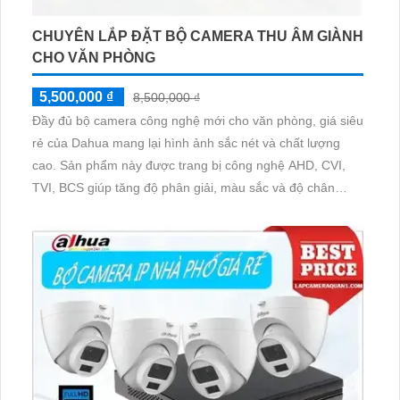
CHUYÊN LẮP ĐẶT BỘ CAMERA THU ÂM GIÀNH
CHO VĂN PHÒNG
5,500,000 ₫
8,500,000 ₫
Đầy đủ bộ camera công nghệ mới cho văn phòng, giá siêu
rẻ của Dahua mang lại hình ảnh sắc nét và chất lượng
cao. Sản phẩm này được trang bị công nghệ AHD, CVI,
TVI, BCS giúp tăng độ phân giải, màu sắc và độ chân
thực. Hình ảnh sáng với công nghệ mới giúp quan sát rõ
nét ngay cả trong điều kiện ánh sáng yếu