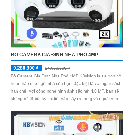
BỘ CAMERA GIA ĐÌNH NHÀ PHỐ 4MP
9,288,800 ₫
14,660,000 ₫
Bộ Camera Gia Đình Nhà Phố 4MP KBvision là sự trọn bộ
hoàn hảo cho ngôi nhà của bạn, đặc biệt là với ngân sách
hạn chế. Với công nghệ hình ảnh sắc nét 4.0 MP, bạn sẽ
không bỏ lỡ bất kỳ chi tiết nào xảy ra trong và ngoài nhà.
KBvision - một thương hiệu Đến từ Trung Quốc, là đơn vị
chuyên nghiên cứu về camera giám sát chất lượng với
hình ảnh sáng đẹp