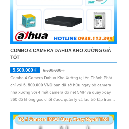
COMBO 4 CAMERA DAHUA KHO XƯỞNG GIÁ
TỐT
5,500,000 ₫
6,500,000 ₫
Combo 4 Camera Dahua Kho Xưởng tại An Thành Phát
chỉ với
5. 500.000 VNĐ
bạn đã sỡ hữu ngay bộ camera
nhà xưởng với 4 mắt camera độ nét 5MP và quay xoay
360 độ không góc chết được quản lý và lưu trữ tập trung
về đầu ghi hình ổ cứng hỗ trợ xem qua tivi