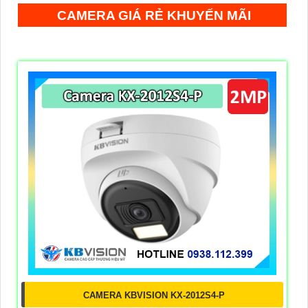
CAMERA GIÁ RẺ KHUYẾN MÃI
CAMERA KBVISION KX-2012S4-P