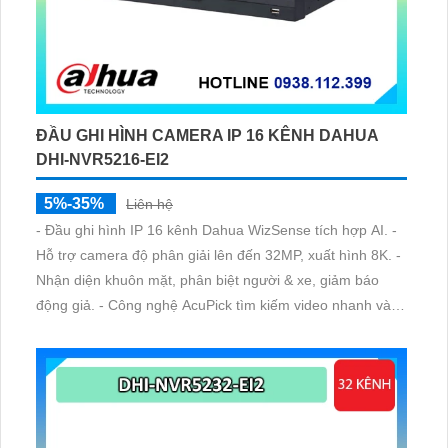
ĐẦU GHI HÌNH CAMERA IP 16 KÊNH DAHUA
DHI-NVR5216-EI2
5%-35%
Liên hệ
- Đầu ghi hình IP 16 kênh Dahua WizSense tích hợp AI. -
Hỗ trợ camera độ phân giải lên đến 32MP, xuất hình 8K. -
Nhận diện khuôn mặt, phân biệt người & xe, giảm báo
động giả. - Công nghệ AcuPick tìm kiếm video nhanh và
chính xác. - Hỗ trợ 2 khe ổ cứng, băng thông lớn, phù hợp
hệ thống chuyên nghiệp