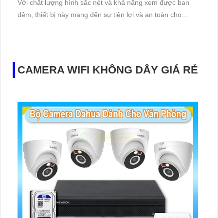
Với chất lượng hình sắc nét và khả năng xem được ban
đêm, thiết bị này mang đến sự tiện lợi và an toàn cho
người sử dụng. Với 1 HDD và công nghệ IP tiên tiến, DHI-
NVR2108-S3 đảm bảo không bị giảm chất lượng hình ảnh
CAMERA WIFI KHÔNG DÂY GIÁ RẺ