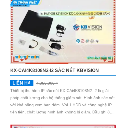
KX-CAI4K8108N2-I2 SẮC NÉT KBVISION
LIÊN H₫
4,355,000 ₫
Thiết bị thu hình IP sắc nét KX-CAi4K8108N2-I2 là giải
pháp chất lượng cho hệ thống giám sát. Hình ảnh sắc nét
với khả năng xem ban đêm. Với 1 HDD và công nghệ IP
tiên tiến, chất lượng hình ảnh không bị giảm. Đầu ghi 8
kênh tích hợp công nghệ AI, phù hợp cho kho hàng, nhà
xưởng, công trình