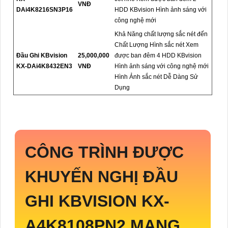
VNĐ
DAi4K8216SN3P16
HDD KBvision Hình ảnh sáng với
công nghệ mới
Khả Năng chất lượng sắc nét đến
Chất Lượng Hình sắc nét Xem
Đầu Ghi KBvision
25,000,000
được ban đêm 4 HDD KBvision
KX-DAi4K8432EN3
VNĐ
Hình ảnh sáng với công nghệ mới
Hình Ảnh sắc nét Dễ Dàng Sử
Dụng
CÔNG TRÌNH ĐƯỢC
KHUYẾN NGHỊ ĐẦU
GHI KBVISION
KX-
A4K8108PN2
MANG