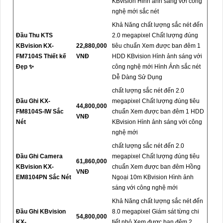
KBvision Hình ảnh sáng với công
nghệ mới sắc nét
Khả Năng chất lượng sắc nét đến
Đầu Thu KTS
2.0 megapixel Chất lượng đúng
KBvision KX-
22,880,000
tiêu chuẩn Xem được ban đêm 1
FM7104S Thiết kế
VNĐ
HDD KBvision Hình ảnh sáng với
Đẹp ✨
công nghệ mới Hình Ảnh sắc nét
Dễ Dàng Sử Dụng
chất lượng sắc nét đến 2.0
Đầu Ghi KX-
megapixel Chất lượng đúng tiêu
44,800,000
FM8104S-IW Sắc
chuẩn Xem được ban đêm 1 HDD
VNĐ
Nét
KBvision Hình ảnh sáng với công
nghệ mới
chất lượng sắc nét đến 2.0
Đầu Ghi Camera
megapixel Chất lượng đúng tiêu
61,860,000
KBvision KX-
chuẩn Xem được ban đêm Hồng
VNĐ
EM8104PN Sắc Nét
Ngoại 10m KBvision Hình ảnh
sáng với công nghệ mới
Khả Năng chất lượng sắc nét đến
Đầu Ghi KBvision
8.0 megapixel Giám sát từng chi
54,800,000
KX-
tiết nhỏ Xem được ban đêm 2