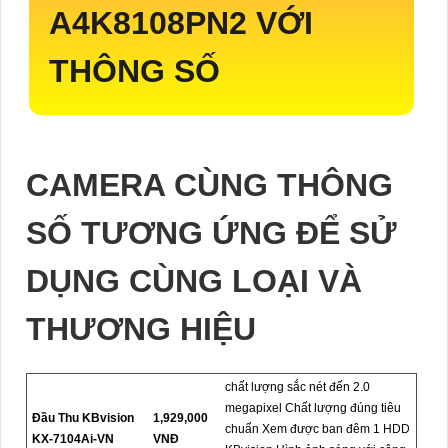
A4K8108PN2
VỚI
THÔNG SỐ
CAMERA CÙNG THÔNG
SỐ TƯƠNG ỨNG ĐỂ SỬ
DỤNG CÙNG LOẠI VÀ
THƯƠNG HIỆU
chất lượng sắc nét đến 2.0
megapixel Chất lượng đúng tiêu
Đầu Thu KBvision
1,929,000
chuẩn Xem được ban đêm 1 HDD
KX-7104Ai-VN
VNĐ