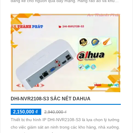
đáng kể cho nguồn qua dây mạng. Hàng rào ảo và khu
vực cấm được bảo vệ hiệu quả, đảm bảo an ninh tốt nhất
DHI-NVR2108-S3 SẮC NÉT DAHUA
2,150,000 ₫
2,940,000 ₫
Thiết bị thu hình IP DHI-NVR2108-S3 là lựa chọn lý tưởng
cho việc giám sát an ninh trong các kho hàng, nhà xưởng.