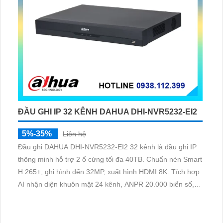
ĐẦU GHI IP 32 KÊNH DAHUA DHI-NVR5232-EI2
5%-35%
Liên hệ
Đầu ghi DAHUA DHI-NVR5232-EI2 32 kênh là đầu ghi IP
thông minh hỗ trợ 2 ổ cứng tối đa 40TB. Chuẩn nén Smart
H.265+, ghi hình đến 32MP, xuất hình HDMI 8K. Tích hợp
AI nhận diện khuôn mặt 24 kênh, ANPR 20.000 biển số,
SMD Plus và AcuPick trên toàn hệ thống