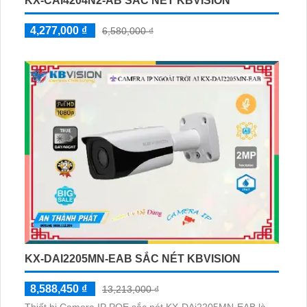
KX-CAI4204N2-AB SẮC NÉT KBVISION
4,277,000 ₫
6,580,000 ₫
KX-DAI2205MN-EAB SẮC NÉT KBVISION
8,588,450 ₫
13,213,000 ₫
Thiết bị Camera IP POE sắc nét KX-DAi2205MN-EAB là