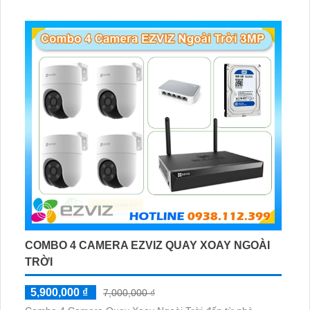
hợp lắp đặt cho kho hàng, nhà xưởng, khu phố và khu vực
cần giám sát ngoài trời
COMBO 4 CAMERA EZVIZ QUAY XOAY NGOÀI
TRỜI
5,900,000 ₫
7,000,000 ₫