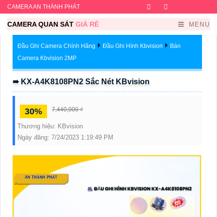
CAMERA AN THÀNH PHÁT
Facebook
Twitter
Instagram
Dribb
CAMERA QUAN SÁT
GIÁ RẺ
MENU
Đầu Ghi Camera Chính Hãng
Đầu Ghi Hình Kbvision
Bán
Camera Kbvision 2MP
➠ KX-A4K8108PN2 Sắc Nét KBvision
7,440,000 ₫
30%
Thương hiệu:
KBvision
Ngày đăng:
7/24/2023 1:19:49 PM