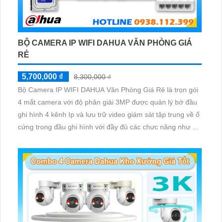
BỘ CAMERA IP WIFI DAHUA VĂN PHÒNG GIÁ
RẺ
5,700,000 ₫
8,300,000 ₫
Bộ Camera IP WIFI DAHUA Văn Phòng Giá Rẻ là trọn gói
4 mắt camera với độ phân giải 3MP được quản lý bở đầu
ghi hình 4 kênh Ip và lưu trữ video giám sát tập trung về ổ
cứng trong đầu ghi hình với đầy đủ các chưc năng như AI
Phát hiện chuyển động, đàm thoại âm thanh 2 chiều và
giám sát có màu vào ban đêm