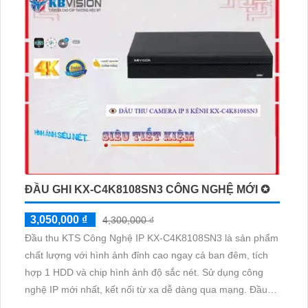
ĐẦU GHI KX-C4K8108SN3 CÔNG NGHỆ MỚI ✪
3,050,000 ₫
4,300,000 ₫
Đầu thu KTS Công Nghệ IP KX-C4K8108SN3 là sản phẩm
chất lượng với hình ảnh đỉnh cao ngay cả ban đêm, tích
hợp 1 HDD và chip hình ảnh độ sắc nét. Sử dụng công
nghệ IP mới nhất, kết nối từ xa dễ dàng qua mạng. Đầu
ghi còn thiết kế mỹ thuật nhỏ gọn, 8 kênh cung cấp khả