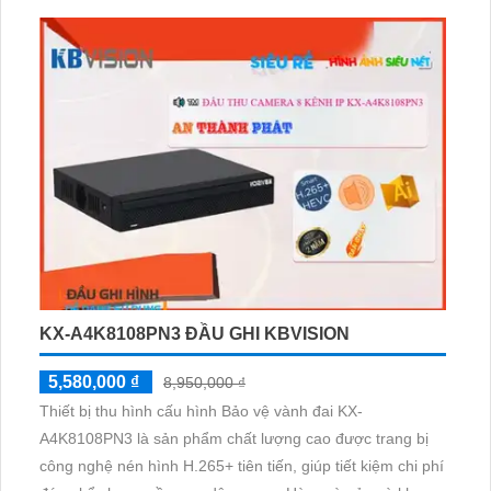
năng chống xâm nhập thông minh. Công Nghệ AI trong
sản phẩm giúp chống trộm hiệu quả, phân biệt mặt người
và dữ liệu H
KX-A4K8108PN3 ĐẦU GHI KBVISION
5,580,000 ₫
8,950,000 ₫
Thiết bị thu hình cấu hình Bảo vệ vành đai KX-
A4K8108PN3 là sản phẩm chất lượng cao được trang bị
công nghệ nén hình H.265+ tiên tiến, giúp tiết kiệm chi phí