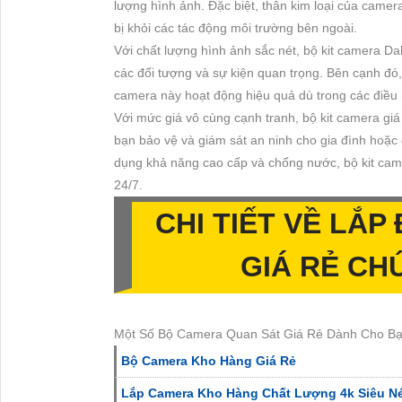
lượng hình ảnh. Đặc biệt, thân kim loại của camer
bị khỏi các tác động môi trường bên ngoài.
Với chất lượng hình ảnh sắc nét, bộ kit camera Da
các đối tượng và sự kiện quan trọng. Bên cạnh đó,
camera này hoạt động hiệu quả dù trong các điều ki
Với mức giá vô cùng cạnh tranh, bộ kit camera gi
bạn bảo vệ và giám sát an ninh cho gia đình hoặc
dụng khả năng cao cấp và chống nước, bộ kit cam
24/7.
CHI TIẾT VỀ
LẮP 
GIÁ RẺ
CH
Một Số Bộ Camera Quan Sát Giá Rẻ Dành Cho Bạ
Bộ Camera Kho Hàng Giá Rẻ
Lắp Camera Kho Hàng Chất Lượng 4k Siêu Ne