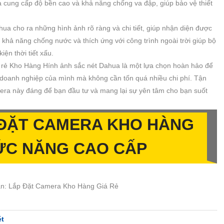
a cung cấp độ bền cao và khả năng chống va đập, giúp bảo vệ thiết
hua cho ra những hình ảnh rõ ràng và chi tiết, giúp nhận diện được
 khả năng chống nước và thích ứng với công trình ngoài trời giúp bộ
ện thời tiết xấu.
á rẻ Kho Hàng Hính ảnh sắc nét Dahua là một lựa chọn hoàn hảo để
 doanh nghiệp của mình mà không cần tốn quá nhiều chi phí. Tận
era này đáng để bạn đầu tư và mang lại sự yên tâm cho bạn suốt
ĐẶT CAMERA KHO HÀNG
ỨC NĂNG CAO CẤP
n: Lắp Đặt Camera Kho Hàng Giá Rẻ
́t