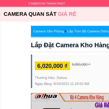
CAMERA AN THÀNH PHÁT
CAMERA QUAN SÁT
GIÁ RẺ
Camera Văn Phòng
Lắp Trọn Bộ Camera Dah
Lắp Đặt Camera Kho Hàng
9,050,000 ₫
6,020,000 ₫
Thương hiệu:
Dahua
Ngày đăng:
9/16/2023 11:29:02 AM