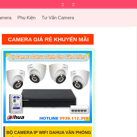
Facebook
Twitter
Instagram
Dribbble
amera
Phụ Kiện
Tư Vấn Camera
CAMERA GIÁ RẺ KHUYẾN MÃI
BỘ CAMERA IP WIFI DAHUA VĂN PHÒNG