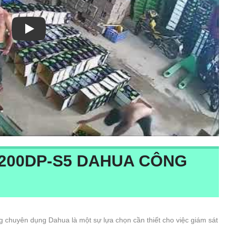
Xem video Lắp Đặt Camera Kho Hàng Giá Rẻ
200DP-S5
DAHUA CÔNG
g chuyên dụng Dahua là một sự lựa chọn cần thiết cho việc giám sát