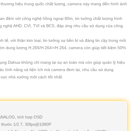
i thương hiệu trung quốc chất lượng, camera này mang đến hình ảnh
an đêm với công nghệ hồng ngoại 80m, tin tưởng chất lượng hình
ông nghệ AHD, CVI, TVI và BCS, đáp ứng nhu cầu sử dụng của công
 tế, với thân kim loại, tin tưởng sự bền bỉ và đáng tin cậy trong môi
kiệm dung lượng H.265/H.264+/H.264, camera còn giúp tiết kiệm 50%
ụng Dahua không chỉ mang lại sự an toàn mà còn giúp quản lý hiệu
ác tính năng và tiện ích mà camera đem lại, nhu cầu sử dụng
 vực nhà xưởng một cách tốt nhất.
/ANALOG, tích hợp OSD
h thước 1/2.7, 30fps@1080P