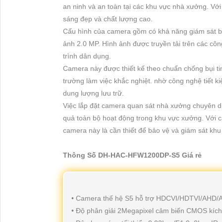
an ninh và an toàn tại các khu vực nhà xưởng. Vớ
sáng đẹp và chất lượng cao.
Cấu hình của camera gồm có khả năng giám sát b
ảnh 2.0 MP. Hình ảnh được truyền tải trên các c
trình dân dụng.
Camera này được thiết kế theo chuẩn chống bụi tinh
trường làm việc khắc nghiệt. nhờ công nghệ tiết 
dung lượng lưu trữ.
Việc lắp đặt camera quan sát nhà xưởng chuyên d
quả toàn bộ hoạt động trong khu vực xưởng. Với c
camera này là cần thiết để bảo vệ và giám sát khu
Thông Số DH-HAC-HFW1200DP-S5 Giá rẻ
• Camera thế hệ S5 hỗ trợ HDCVI/HDTVI/AHD
• Độ phân giải 2Megapixel cảm biến CMOS kíc