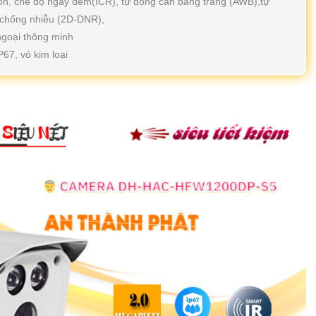
 on, chế độ ngày đêm(ICR), tự động cân bằng trắng (AWB),tự
chống nhiễu (2D-DNR),
ngoại thông minh
67, vỏ kim loại