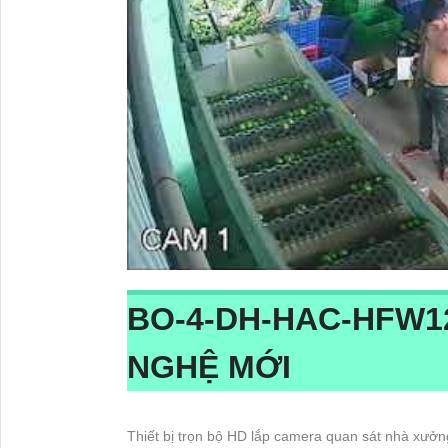
BO-4-
DH-HAC-HFW1
NGHỆ MỚI
Thiết bị trọn bộ HD lắp camera quan sát nhà xưởn