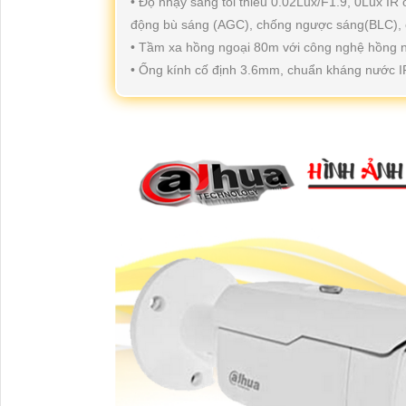
• Độ nhạy sáng tối thiểu 0.02Lux/F1.9, 0Lux IR
động bù sáng (AGC), chống ngược sáng(BLC), 
• Tầm xa hồng ngoại 80m với công nghệ hồng 
• Ống kính cố định 3.6mm, chuẩn kháng nước IP