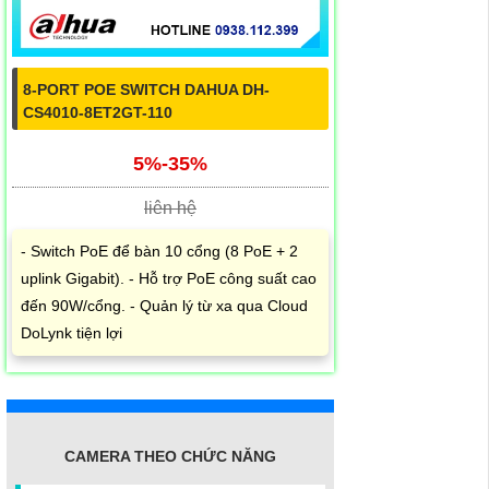
8-PORT POE SWITCH DAHUA DH-
CS4010-8ET2GT-110
5%-35%
liên hệ
- Switch PoE để bàn 10 cổng (8 PoE + 2
uplink Gigabit). - Hỗ trợ PoE công suất cao
đến 90W/cổng. - Quản lý từ xa qua Cloud
DoLynk tiện lợi
CAMERA THEO CHỨC NĂNG