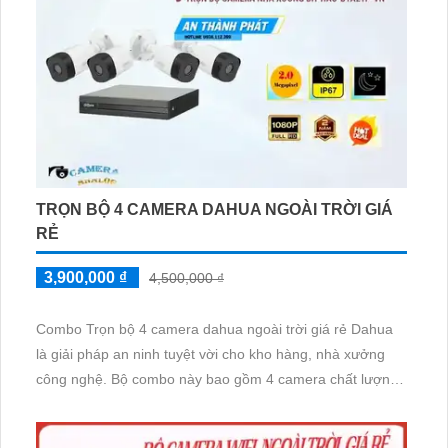
TRỌN BỘ 4 CAMERA DAHUA NGOÀI TRỜI GIÁ
RẺ
3,900,000 ₫
4,500,000 ₫
Combo Trọn bộ 4 camera dahua ngoài trời giá rẻ Dahua
là giải pháp an ninh tuyệt vời cho kho hàng, nhà xưởng
công nghệ. Bộ combo này bao gồm 4 camera chất lượng
cao, thiết kế đẹp mắt, mang đến khả năng giám sát chất
lượng hình ảnh tuyệt vời