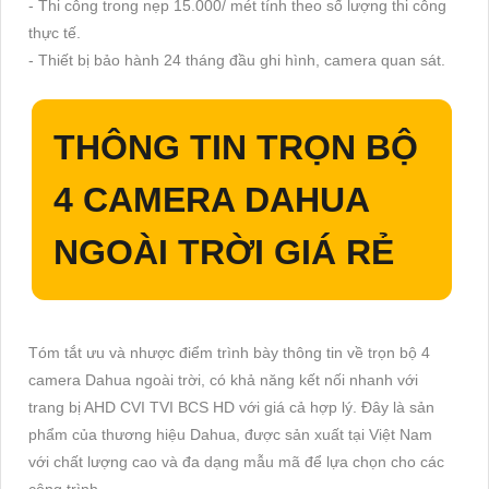
- Thi công trong nẹp 15.000/ mét tính theo số lượng thi công
thực tế.
- Thiết bị bảo hành 24 tháng đầu ghi hình, camera quan sát.
THÔNG TIN
TRỌN BỘ
4 CAMERA DAHUA
NGOÀI TRỜI GIÁ RẺ
Tóm tắt ưu và nhược điểm trình bày thông tin về trọn bộ 4
camera Dahua ngoài trời, có khả năng kết nối nhanh với
trang bị AHD CVI TVI BCS HD với giá cả hợp lý. Đây là sản
phẩm của thương hiệu Dahua, được sản xuất tại Việt Nam
với chất lượng cao và đa dạng mẫu mã để lựa chọn cho các
công trình.