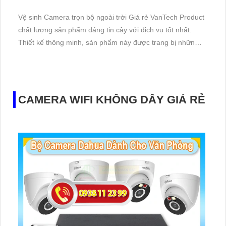
Vệ sinh Camera trọn bộ ngoài trời Giá rẻ VanTech Product
chất lượng sản phẩm đáng tin cậy với dịch vụ tốt nhất.
Thiết kế thông minh, sản phẩm này được trang bị những
công nghệ tiên tiến nhất để đáp ứng nhu cầu của khách
hàng.
Với độ phân giải 2.0 Megapixel, hình ảnh từ camera rõ nét
và sống động
CAMERA WIFI KHÔNG DÂY GIÁ RẺ