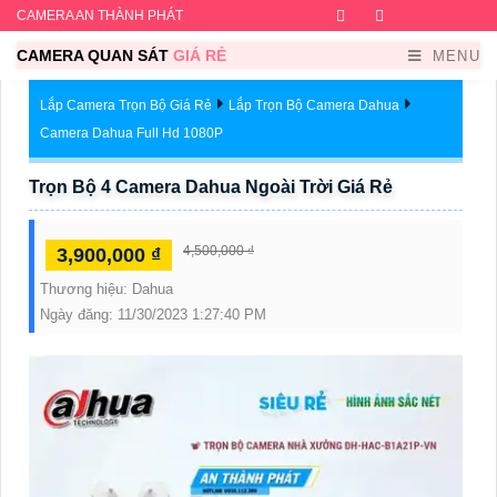
CAMERA AN THÀNH PHÁT
Facebook
Twitter
Instagram
Dribb
CAMERA QUAN SÁT
GIÁ RẺ
MENU
Lắp Camera Trọn Bộ Giá Rẻ
Lắp Trọn Bộ Camera Dahua
Camera Dahua Full Hd 1080P
Trọn Bộ 4 Camera Dahua Ngoài Trời Giá Rẻ
4,500,000 ₫
3,900,000 ₫
Thương hiệu:
Dahua
Ngày đăng:
11/30/2023 1:27:40 PM