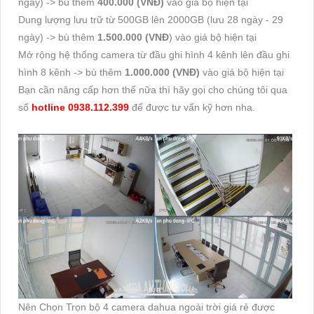
ngày) -> bù thêm
400.000 (VNĐ)
vào giá bộ hiện tại
Dung lượng lưu trữ từ 500GB lên 2000GB (lưu 28 ngày - 29
ngày) -> bù thêm
1.500.000 (VNĐ
) vào giá bộ hiện tại
Mở rộng hệ thống camera từ đầu ghi hình 4 kênh lên đầu ghi
hình 8 kênh -> bù thêm
1.000.000 (VNĐ)
vào giá bộ hiện tại
Bạn cần nâng cấp hơn thế nữa thì hãy gọi cho chúng tôi qua
số
hotline 0938.112.399
để được tư vấn kỹ hơn nha.
Nên Chọn Trọn bộ 4 camera dahua ngoài trời giá rẻ được