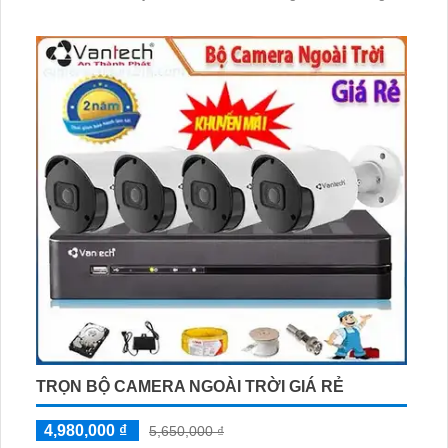
AHD CVI TVI BCS, hệ thống camera này mang đến một
trải nghiệm xem hình ảnh sắc nét và chất lượng cao. Đặc
biệt, những mẫu mã này chắc chắn tính thẩm mỹ và sự
lưu hành nhất quán với môi trường bên ngoài
TRỌN BỘ CAMERA NGOÀI TRỜI GIÁ RẺ
4,980,000 ₫
5,650,000 ₫