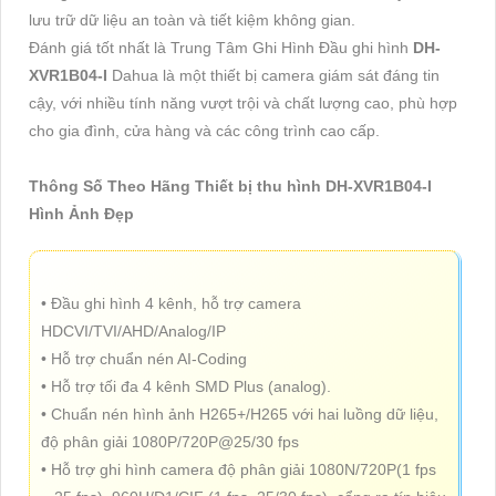
lưu trữ dữ liệu an toàn và tiết kiệm không gian.
Đánh giá tốt nhất là Trung Tâm Ghi Hình Đầu ghi hình
DH-
XVR1B04-I
Dahua là một thiết bị camera giám sát đáng tin
cậy, với nhiều tính năng vượt trội và chất lượng cao, phù hợp
cho gia đình, cửa hàng và các công trình cao cấp.
Thông Số Theo Hãng Thiết bị thu hình DH-XVR1B04-I
Hình Ảnh Đẹp
• Đầu ghi hình 4 kênh, hỗ trợ camera
HDCVI/TVI/AHD/Analog/IP
• Hỗ trợ chuẩn nén AI-Coding
• Hỗ trợ tối đa 4 kênh SMD Plus (analog).
• Chuẩn nén hình ảnh H265+/H265 với hai luồng dữ liệu,
độ phân giải 1080P/720P@25/30 fps
• Hỗ trợ ghi hình camera độ phân giải 1080N/720P(1 fps