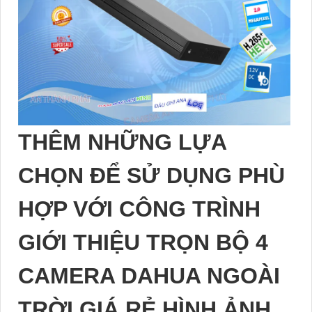
THÊM NHỮNG LỰA
CHỌN ĐỂ SỬ DỤNG PHÙ
HỢP VỚI CÔNG TRÌNH
GIỚI THIỆU TRỌN BỘ 4
CAMERA DAHUA NGOÀI
TRỜI GIÁ RẺ HÌNH ẢNH