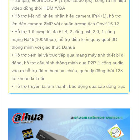
– 25 fps), 960H/D1/CIF (1 fps–25/30 fps), cổng ra tín hiệu
video đồng thời HDMI/VGA
• Hỗ trợ kết nối nhiều nhãn hiệu camera IP(4+1), hỗ trợ
lên đến camera 2MP với chuẩn tương tích Onvif 16.12
• Hỗ trợ 1 ổ cứng tối đa 6TB, 2 cổng usb 2.0, 1 cổng
mạng RJ45(100Mbps), hỗ trợ điều kiển quay quét 3D
thông minh với giao thức Dahua
• Hỗ trợ xem lại và trực tiếp qua mạng máy tính thiết bị di
động, hỗ trợ cấu hình thông minh qua P2P, 1 cổng audio
vào ra hỗ trợ đàm thoại hai chiều, quản lý đồng thời 128
tài khoản kết nối.
• Hỗ trợ truyền tải âm thanh, báo động qua cáp đồng trục