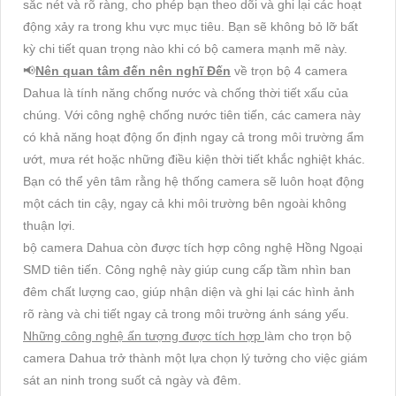
sắc nét và rõ ràng, cho phép bạn theo dõi và ghi lại các hoạt
động xảy ra trong khu vực mục tiêu. Bạn sẽ không bỏ lỡ bất
kỳ chi tiết quan trọng nào khi có bộ camera mạnh mẽ này.
📢
Nên quan tâm đến nên nghĩ Đến
về trọn bộ 4 camera
Dahua là tính năng chống nước và chống thời tiết xấu của
chúng. Với công nghệ chống nước tiên tiến, các camera này
có khả năng hoạt động ổn định ngay cả trong môi trường ẩm
ướt, mưa rét hoặc những điều kiện thời tiết khắc nghiệt khác.
Bạn có thể yên tâm rằng hệ thống camera sẽ luôn hoạt động
một cách tin cậy, ngay cả khi môi trường bên ngoài không
thuận lợi.
bộ camera Dahua còn được tích hợp công nghệ Hồng Ngoại
SMD tiên tiến. Công nghệ này giúp cung cấp tầm nhìn ban
đêm chất lượng cao, giúp nhận diện và ghi lại các hình ảnh
rõ ràng và chi tiết ngay cả trong môi trường ánh sáng yếu.
Những công nghệ ấn tượng được tích hợp
làm cho trọn bộ
camera Dahua trở thành một lựa chọn lý tưởng cho việc giám
sát an ninh trong suốt cả ngày và đêm.