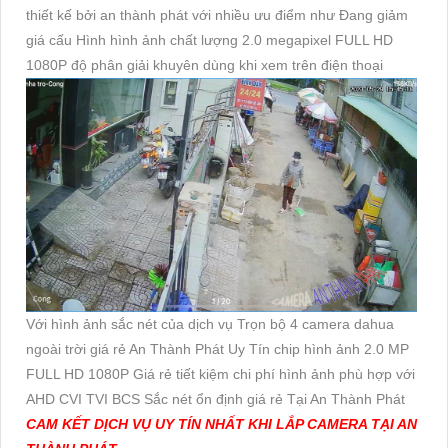
thiết kế bởi an thành phát với nhiều ưu điểm như Đang giảm
giá cấu Hình hình ảnh chất lượng 2.0 megapixel FULL HD
1080P độ phân giải khuyên dùng khi xem trên điện thoại
Với hình ảnh sắc nét của dịch vụ Trọn bộ 4 camera dahua
ngoài trời giá rẻ An Thành Phát Uy Tín chip hình ảnh 2.0 MP
FULL HD 1080P Giá rẻ tiết kiệm chi phí hình ảnh phù hợp với
AHD CVI TVI BCS Sắc nét ổn định giá rẻ Tại An Thành Phát
CAM KẾT DỊCH VỤ UY TÍN NHẤT KHI LẮP CAMERA TẠI AN