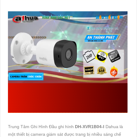
ĐẦU THU KTS DAHUA
DH-XVR1B04-I
GIÁ RẺ
Trung Tâm Ghi Hình Đầu ghi hình
DH-XVR1B04-I
Dahua là
một thiết bị camera giám sát được trang bị nhiều sáng chế