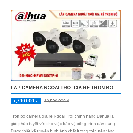
tính năng thu âm và loa phát triển mạnh. Dễ dàng cài đặt
và sử dụng, bộ camera này đảm bảo mang lại sự an tâm
và tiện lợi cho người dùng
LẮP CAMERA NGOÀI TRỜI GIÁ RẺ TRỌN BỘ
7,700,000 ₫
12,500,000 ₫
Trọn bộ camera giá rẻ Ngoài Trời chính hãng Dahua là
giải pháp tuyệt vời cho việc bảo vệ công trình dân dụng.
Được thiết kế truyền hình ảnh chất lượng trên nền tảng