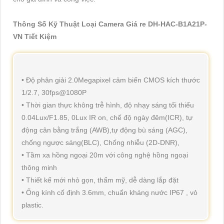
Thông Số Kỹ Thuật Loại Camera Giá re DH-HAC-B1A21P-
VN Tiết Kiệm
• Độ phân giải 2.0Megapixel cảm biến CMOS kích thước
1/2.7, 30fps@1080P
• Thời gian thực không trễ hình, độ nhạy sáng tối thiểu
0.04Lux/F1.85, 0Lux IR on, chế độ ngày đêm(ICR), tự
động cân bằng trắng (AWB),tự động bù sáng (AGC),
chống ngược sáng(BLC), Chống nhiễu (2D-DNR),
• Tầm xa hồng ngoại 20m với công nghệ hồng ngoại
thông minh
• Thiết kế mới nhỏ gọn, thẩm mỹ, dễ dàng lắp đặt
• Ống kính cố định 3.6mm, chuẩn kháng nước IP67 , vỏ
plastic.