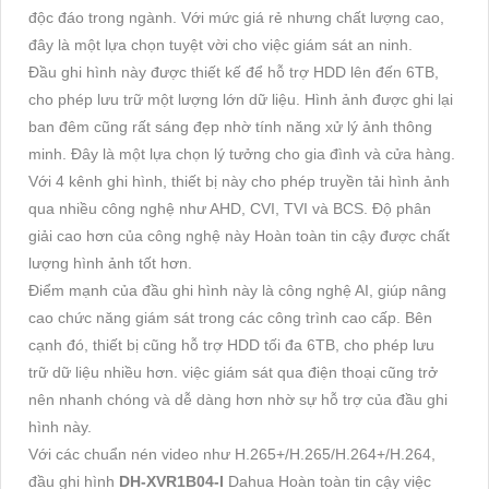
độc đáo trong ngành. Với mức giá rẻ nhưng chất lượng cao,
đây là một lựa chọn tuyệt vời cho việc giám sát an ninh.
Đầu ghi hình này được thiết kế để hỗ trợ HDD lên đến 6TB,
cho phép lưu trữ một lượng lớn dữ liệu. Hình ảnh được ghi lại
ban đêm cũng rất sáng đẹp nhờ tính năng xử lý ảnh thông
minh. Đây là một lựa chọn lý tưởng cho gia đình và cửa hàng.
Với 4 kênh ghi hình, thiết bị này cho phép truyền tải hình ảnh
qua nhiều công nghệ như AHD, CVI, TVI và BCS. Độ phân
giải cao hơn của công nghệ này Hoàn toàn tin cậy được chất
lượng hình ảnh tốt hơn.
Điểm mạnh của đầu ghi hình này là công nghệ AI, giúp nâng
cao chức năng giám sát trong các công trình cao cấp. Bên
cạnh đó, thiết bị cũng hỗ trợ HDD tối đa 6TB, cho phép lưu
trữ dữ liệu nhiều hơn. việc giám sát qua điện thoại cũng trở
nên nhanh chóng và dễ dàng hơn nhờ sự hỗ trợ của đầu ghi
hình này.
Với các chuẩn nén video như H.265+/H.265/H.264+/H.264,
đầu ghi hình
DH-XVR1B04-I
Dahua Hoàn toàn tin cậy việc