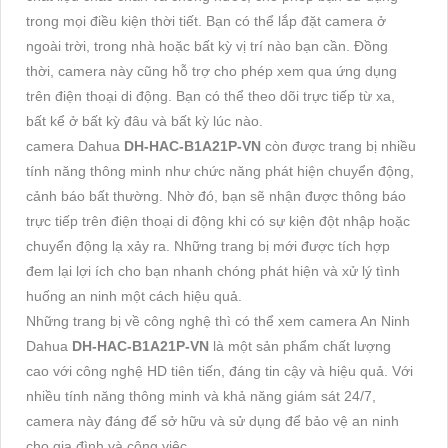
trong mọi điều kiện thời tiết. Bạn có thể lắp đặt camera ở
ngoài trời, trong nhà hoặc bất kỳ vị trí nào bạn cần. Đồng
thời, camera này cũng hỗ trợ cho phép xem qua ứng dụng
trên điện thoại di động. Bạn có thể theo dõi trực tiếp từ xa,
bất kể ở bất kỳ đâu và bất kỳ lúc nào.
camera Dahua
DH-HAC-B1A21P-VN
còn được trang bị nhiều
tính năng thông minh như chức năng phát hiện chuyển động,
cảnh báo bất thường. Nhờ đó, bạn sẽ nhận được thông báo
trực tiếp trên điện thoại di động khi có sự kiện đột nhập hoặc
chuyển động lạ xảy ra. Những trang bị mới được tích hợp
đem lại lợi ích cho bạn nhanh chóng phát hiện và xử lý tình
huống an ninh một cách hiệu quả.
Những trang bị về công nghệ thì có thể xem camera An Ninh
Dahua
DH-HAC-B1A21P-VN
là một sản phẩm chất lượng
cao với công nghệ HD tiên tiến, đáng tin cậy và hiệu quả. Với
nhiều tính năng thông minh và khả năng giám sát 24/7,
camera này đáng để sở hữu và sử dụng để bảo vệ an ninh
cho gia đình và công việc.