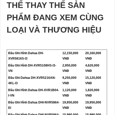
THỂ THAY THẾ SẢN
PHẨM ĐANG XEM CÙNG
LOẠI VÀ THƯƠNG HIỆU
Đầu Ghi Hình Dahua DH-
12,150,000
20,160,000
XVR5816S-I3
VNĐ
VNĐ
Đầu Ghi Hình DH-XVR5108HS-I3-
2,950,000
4,620,000
VN
VNĐ
VNĐ
Đầu Ghi Dahua DH-XVR5216AN-
9,250,000
15,120,000
4KL-I3
VNĐ
VNĐ
Đầu Ghi Hình Dahua DH-XVR1B04-
1,120,000
1,820,000
I-VN
VNĐ
VNĐ
Đầu Ghi Hình Dahua DHI-NVR5864-
19,950,000
19,950,000
EI
VNĐ
VNĐ
Đầu Ghi Hình Dahua DHI-NVR5864-
15,990,000
15,990,000