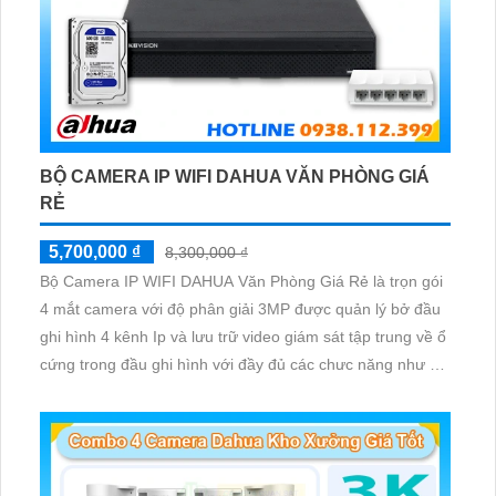
BỘ CAMERA IP WIFI DAHUA VĂN PHÒNG GIÁ
RẺ
5,700,000 ₫
8,300,000 ₫
Bộ Camera IP WIFI DAHUA Văn Phòng Giá Rẻ là trọn gói
4 mắt camera với độ phân giải 3MP được quản lý bở đầu
ghi hình 4 kênh Ip và lưu trữ video giám sát tập trung về ổ
cứng trong đầu ghi hình với đầy đủ các chưc năng như AI
Phát hiện chuyển động, đàm thoại âm thanh 2 chiều và
giám sát có màu vào ban đêm