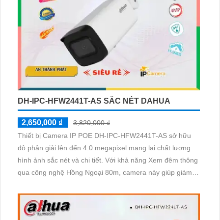
DH-IPC-HFW2441T-AS SẮC NÉT DAHUA
2,650,000 ₫
3,820,000 ₫
Thiết bị Camera IP POE DH-IPC-HFW2441T-AS sở hữu
độ phân giải lên đến 4.0 megapixel mang lại chất lượng
hình ảnh sắc nét và chi tiết. Với khả năng Xem đêm thông
qua công nghệ Hồng Ngoại 80m, camera này giúp giám
sát hiệu quả cả ngày lẫn đêm. Thiết bị được trang bị công
nghệ IP POE tiên tiến, đảm bảo không gian lắp đặt gọn
gàng và tiết kiệm