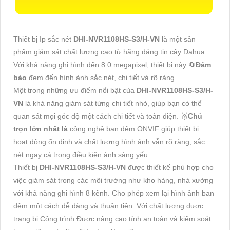
Thiết bị Ip sắc nét
DHI-NVR1108HS-S3/H-VN
là một sản
phẩm giám sát chất lượng cao từ hãng đáng tin cậy Dahua.
Với khả năng ghi hình đến 8.0 megapixel, thiết bị này 🔄
Đảm
bảo
đem đến hình ảnh sắc nét, chi tiết và rõ ràng.
Một trong những ưu điểm nổi bật của
DHI-NVR1108HS-S3/H-
VN
là khả năng giám sát từng chi tiết nhỏ, giúp bạn có thể
quan sát mọi góc độ một cách chi tiết và toàn diện. ️🥈
Chú
trọn lớn nhất là
công nghệ ban đêm ONVIF giúp thiết bị
hoạt động ổn định và chất lượng hình ảnh vẫn rõ ràng, sắc
nét ngay cả trong điều kiện ánh sáng yếu.
Thiết bị
DHI-NVR1108HS-S3/H-VN
được thiết kế phù hợp cho
việc giám sát trong các môi trường như kho hàng, nhà xưởng
với khả năng ghi hình 8 kênh. Cho phép xem lại hình ảnh ban
đêm một cách dễ dàng và thuận tiện. Với chất lượng được
trang bị Công trình Được nâng cao tính an toàn và kiểm soát