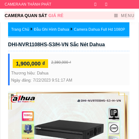
CAMERA AN THÀNH PHÁT
Facebook
Twitter
Instagram
Dribb
CAMERA QUAN SÁT
GIÁ RẺ
MENU
Trang Chủ
Đầu Ghi Hình Dahua
Camera Dahua Full Hd 1080P
DHI-NVR1108HS-S3/H-VN Sắc Nét Dahua
2,380,000 ₫
1,900,000 ₫
Thương hiệu:
Dahua
Ngày đăng:
7/22/2023 9:51:17 AM