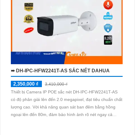
➠ DH-IPC-HFW2241T-AS SẮC NÉT DAHUA
2,350,000 ₫
3,410,000 ₫
Thiết bị Camera IP POE sắc nét DH-IPC-HFW2241T-AS
có độ phân giải lên đến 2.0 megapixel, đạt tiêu chuẩn chất
lượng cao. Với khả năng quan sát ban đêm bằng hồng
ngoại lên đến 80m, đảm bảo hình ảnh rõ nét ngay cả
trong điều kiện ánh sáng yếu. Sử dụng công nghệ IP POE,
không giảm chất lượng, thích hợp cho việc giám sát 24/7