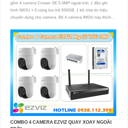
gồm 4 camera Cruiser SE 5.0MP ngoài trời, 1 đầu ghi
hình IMOU + ổ cứng lưu trữ 500GB, 1 bộ chia tín hiệu
chuyên dụng cho camera. Bộ 4 camera IMOU này thích
hợp lắp đặt cho kho hàng, nhà xưởng, khu phố và khu vực
cần giám sát ngoài trời
COMBO 4 CAMERA EZVIZ QUAY XOAY NGOÀI