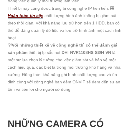
trong việc quản lý môi trường làm việc.
Thiết bị này cũng được trang bị công nghệ IP tiên tiến, 🎛
Hoàn toàn tin cậy
chất lượng hình ảnh không bị giảm sút
theo thời gian. Với khả năng lưu trữ hơn trên 1 HDD, bạn có
thể dễ dàng quản lý dữ liệu và lưu trữ hình ảnh một cách linh
hoạt.
💡
Vói những thiết kế về công nghệ thì có thể đánh giá
sản phẩm
thiết bị Ip sắc nét
DHI-NVR1108HS-S3/H-VN
là
một sự lựa chọn lý tưởng cho việc giám sát và bảo vệ một
cách hiệu quả, đặc biệt là trong môi trường kho hàng và nhà
xưởng. Đồng thời, khả năng ghi hình chất lượng cao và ổn
định cùng với công nghệ ban đêm ONVIF sẽ đem đến sự an
tâm và tiện lợi cho người sử dụng.
NHỮNG CAMERA CÓ