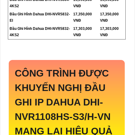
4KS2
VNĐ
VNĐ
Đầu Ghi Hình Dahua DHI-NVR5832-
17,350,000
17,350,000
EI
VNĐ
VNĐ
Đầu Ghi Hình Dahua DHI-NVR5832-
17,303,000
17,303,000
4KS2
VNĐ
VNĐ
CÔNG TRÌNH ĐƯỢC
KHUYẾN NGHỊ ĐẦU
GHI IP DAHUA
DHI-
NVR1108HS-S3/H-VN
MANG LẠI HIỆU QUẢ