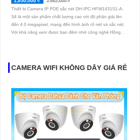
1,850,000 ₫
2,662,000 ₫
Thiết bị Camera IP POE sắc nét DH-IPC-HFW1431S1-A-
S4 là một sản phẩm chất lượng cao với độ phân giải lên
đến 4.0 megapixel, mang đến hình ảnh rõ nét và sắc nét.
Với khả năng xem được ban đêm nhờ công nghệ Hồng
Ngoại 30m, camera này còn được trang bị công nghệ IP
POE giúp tiết kiệm điện năng và không giảm chất lượng
hình ảnh
CAMERA WIFI KHÔNG DÂY GIÁ RẺ