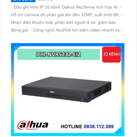
- Đầu ghi hình IP 16 kênh Dahua WizSense tích hợp AI. -
Hỗ trợ camera độ phân giải lên đến 32MP, xuất hình 8K. -
Nhận diện khuôn mặt, phân biệt người & xe, giảm báo
động giả. - Công nghệ AcuPick tìm kiếm video nhanh và
chính xác. - Hỗ trợ 2 khe ổ cứng, băng thông lớn, phù hợp
hệ thống chuyên nghiệp