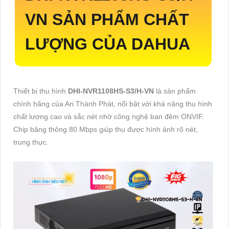
VN
SẢN PHẨM CHẤT
LƯỢNG CỦA DAHUA
Thiết bị thu hình
DHI-NVR1108HS-S3/H-VN
là sản phẩm
chính hãng của An Thành Phát, nổi bật với khả năng thu hình
chất lượng cao và sắc nét nhờ công nghệ ban đêm ONVIF.
Chip băng thông 80 Mbps giúp thu được hình ảnh rõ nét,
trung thực.