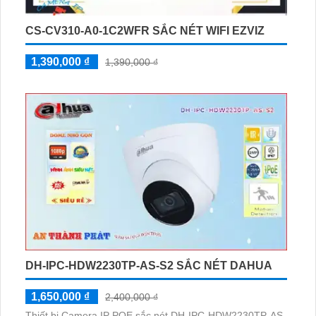
CS-CV310-A0-1C2WFR SẮC NÉT WIFI EZVIZ
1,390,000 ₫
1,390,000 ₫
DH-IPC-HDW2230TP-AS-S2 SẮC NÉT DAHUA
1,650,000 ₫
2,400,000 ₫
Thiết bị Camera IP POE sắc nét DH-IPC-HDW2230TP-AS-