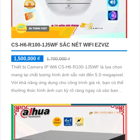
CS-H6-R100-1J5WF SẮC NÉT WIFI EZVIZ
1,500,000 ₫
1,700,000 ₫
Thiết bị Camera IP Wifi CS-H6-R100-1J5WF là lựa chọn
mang lại chất lượng hình ảnh sắc nét đến 5.0 megapixel.
Với khả năng ứng dụng cho công trình giá rẻ, bạn có thể
thưởng thức hình ảnh cực kỳ rõ ràng ngay cả vào ban
đêm nhờ công nghệ Hồng Ngoại 10m. Thiết bị được trang
bị công nghệ IP Wifi tiên tiến, đảm bảo không giảm chất
lượng hình ảnh Hồng Ngoại SMD