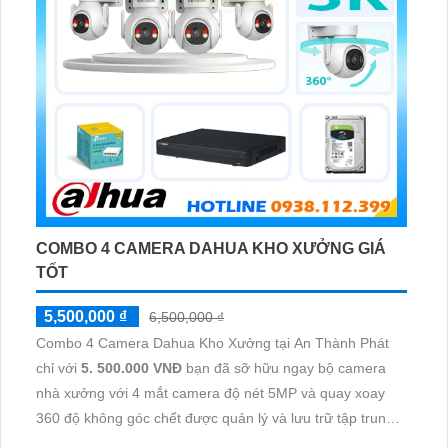
COMBO 4 CAMERA DAHUA KHO XƯỞNG GIÁ
TỐT
5,500,000 ₫
6,500,000 ₫
Combo 4 Camera Dahua Kho Xưởng tại An Thành Phát
chỉ với
5. 500.000 VNĐ
bạn đã sỡ hữu ngay bộ camera
nhà xưởng với 4 mắt camera độ nét 5MP và quay xoay
360 độ không góc chết được quản lý và lưu trữ tập trung
về đầu ghi hình ổ cứng hỗ trợ xem qua tivi