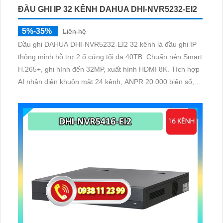
ĐẦU GHI IP 32 KÊNH DAHUA DHI-NVR5232-EI2
5%-35%
Liên hệ
Đầu ghi DAHUA DHI-NVR5232-EI2 32 kênh là đầu ghi IP
thông minh hỗ trợ 2 ổ cứng tối đa 40TB. Chuẩn nén Smart
H.265+, ghi hình đến 32MP, xuất hình HDMI 8K. Tích hợp
AI nhận diện khuôn mặt 24 kênh, ANPR 20.000 biển số,
SMD Plus và AcuPick trên toàn hệ thống