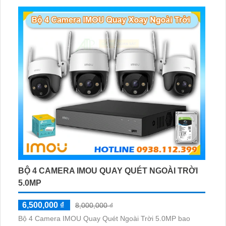
BỘ 4 CAMERA IMOU QUAY QUÉT NGOÀI TRỜI
5.0MP
6,500,000 ₫
8,000,000 ₫
Bộ 4 Camera IMOU Quay Quét Ngoài Trời 5.0MP bao