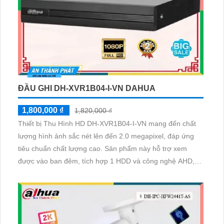
ĐẦU GHI DH-XVR1B04-I-VN DAHUA
1,800,000 ₫
1,820,000 ₫
Thiết bị Thu Hình HD DH-XVR1B04-I-VN mang đến chất
lượng hình ảnh sắc nét lên đến 2.0 megapixel, đáp ứng
tiêu chuẩn chất lượng cao. Sản phẩm này hỗ trợ xem
được vào ban đêm, tích hợp 1 HDD và công nghệ AHD,
CVI, TVI, BCS độ bền cao. Với đầu ra HDMI, thiết bị này
phù hợp cho công trình nhỏ