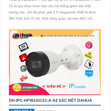
S2 là lựa chọn hoàn hảo cho hệ thống giám sát chất
lượng cao. Với độ phân giải 2.0 megapixel, thiết bị đem
đến hình ảnh rõ nét. Khả năng quan sát ban đêm với
hồng ngoại 30m, công nghệ IP POE giúp duy trì chất
lượng tín hiệu
DH-IPC-HFW1431S1-A-S4 SẮC NÉT DAHUA