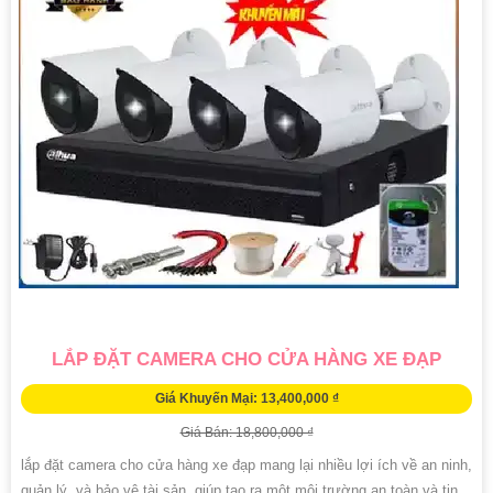
LẮP ĐẶT CAMERA CHO CỬA HÀNG XE ĐẠP
Giá Khuyến Mại: 13,400,000 ₫
Giá Bán: 18,800,000 ₫
lắp đặt camera cho cửa hàng xe đạp mang lại nhiều lợi ích về an ninh,
quản lý, và bảo vệ tài sản, giúp tạo ra một môi trường an toàn và tin