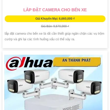
LẮP ĐẶT CAMERA CHO BẾN XE
Giá Khuyến Mại: 6,660,000 ₫
Giá Bán: 9,670,000 ₫
lắp đặt camera cho bến xe là rất cần thiết giúp ngăn chặn các vụ trộm
cướp và ghi lại các tình huống xấu có thể xảy ra.