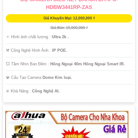
HDBW3441RP-ZAS
Giá Khuyến Mại: 12,000,000 ₫
Giá Bán: 15,000,000 ₫
🔅 Hình ảnh chất lượng :
Ultra 2k .
⚒ Công Nghệ Hình Ảnh :
IP POE.
💥 Tầm Nhìn Ban Đêm :
Hồng Ngoại 40m Hồng Ngoại Smart IR.
💎 Cấu Tạo Camera
Dome Kim loại.
️☣️ Khả Năng :
Công Nghệ AI.