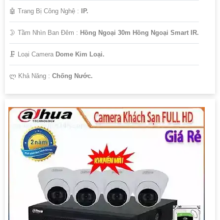
🤖️ Trang Bị Công Nghệ :
IP.
🌛 Tầm Nhìn Ban Đêm :
Hồng Ngoại 30m Hồng Ngoại Smart IR.
🗜️ Loại Camera
Dome Kim Loại.
️ლ Khả Năng :
Chống Nước.