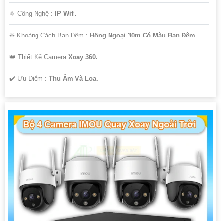
⚛️ Công Nghệ :
IP Wifi.
❈ Khoảng Cách Ban Đêm :
Hồng Ngoại 30m Có Màu Ban Ðêm.
👑 Thiết Kế Camera
Xoay 360.
️✔️ Ưu Điểm :
Thu Âm Và Loa.