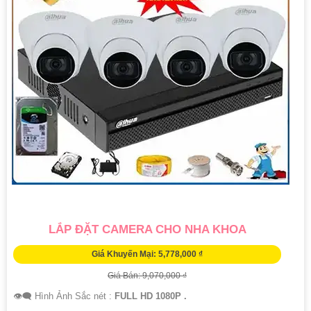
LẮP ĐẶT CAMERA CHO NHA KHOA
Giá Khuyến Mại: 5,778,000 ₫
Giá Bán: 9,070,000 ₫
👁️‍🗨 Hình Ảnh Sắc nét :
FULL HD 1080P .