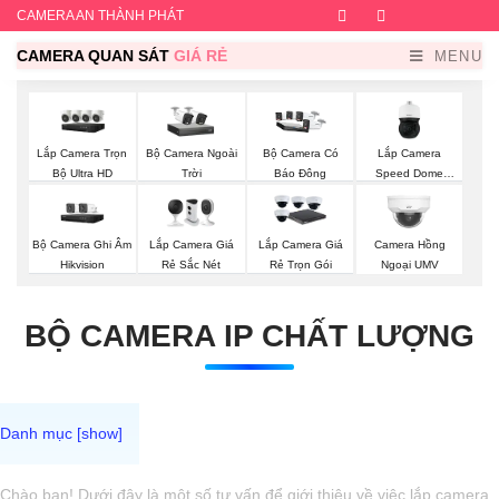
CAMERA AN THÀNH PHÁT
Facebook
Twitter
Instagram
Dribb
CAMERA QUAN SÁT
GIÁ RẺ
MENU
Lắp Camera Trọn
Bộ Camera Ngoài
Lắp Camera
Bộ Camera Có
Bộ Ultra HD
Trời
Speed Dome
Báo Đông
Wisenet
Bộ Camera Ghi Âm
Lắp Camera Giá
Lắp Camera Giá
Camera Hồng
Hikvision
Rẻ Sắc Nét
Rẻ Trọn Gói
Ngoại UMV
BỘ CAMERA IP CHẤT LƯỢNG
Chào bạn! Dưới đây là một số tư vấn để giới thiệu về việc lắp camera