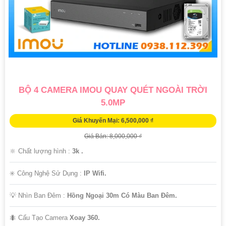
BỘ 4 CAMERA IMOU QUAY QUÉT NGOÀI TRỜI
5.0MP
Giá Khuyến Mại: 6,500,000 ₫
Giá Bán: 8,000,000 ₫
🔆 Chất lượng hình :
3k .
✳️ Công Nghệ Sử Dụng :
IP Wifi.
💡 Nhìn Ban Đêm :
Hồng Ngoại 30m Có Màu Ban Ðêm.
🐜 Cấu Tạo Camera
Xoay 360.