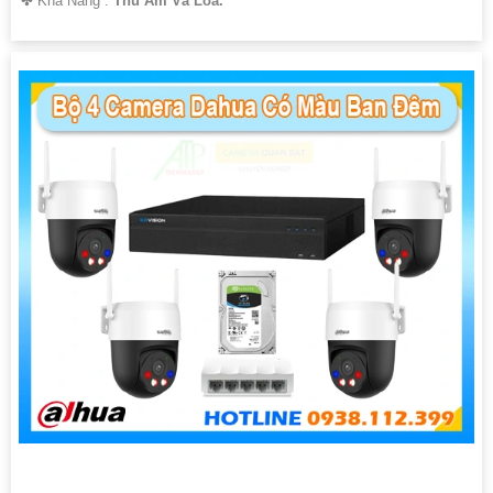
️✤ Khả Năng :
Thu Âm Và Loa.