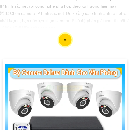
IP hình sắc nét với công nghệ phù hợp theo xu hướng hiện nay:
🦉
1:
Chọn camera IP hình sắc nét: Để
khẳng định
hình ảnh rõ nét và
chất lượng, bạn nên lựa chọn camera IP có độ phân giải cao, ít nhất là
1080p (Full HD) hoặc cao hơn.
》《
2:
Chọn camera có công nghệ hồng ngoại: Để quan sát trong
điều kiện ánh sáng yếu hoặc ban đêm, bạn cần lựa chọn camera IP có
tích hợp công nghệ hồng ngoại để quan sát và ghi lại hình ảnh trong
bóng tối.
🏷
3:
Chọn camera có khả năng xoay ngang, dọc: Để có thể quan sát
được nhiều góc độ khác nhau, nên chọn camera có khả năng xoay
ngang, dọc từ xa thông qua ứng dụng điều khiển.
🗨️
4:
Cài đặt và cấu hình dễ dàng: Chọn camera IP có giao diện dễ sử
dụng, dễ cấu hình và kết nối với hệ thống mạng để việc lắp đặt và sử
dụng thuận tiện.
》《
5:
Tính năng chống phá hoại: Chọn camera có tính năng chống
phá hoại, chống thấm nước để bảo vệ thiết bị trong môi trường khắc
nghiệt.
Hy vọng những tư vấn trên sẽ giúp bạn lựa chọn được camera IP hình