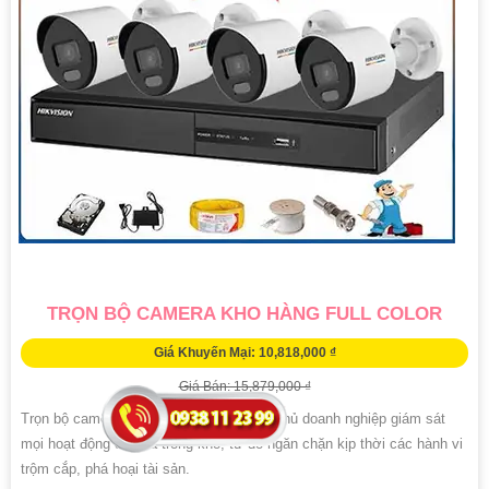
TRỌN BỘ CAMERA KHO HÀNG FULL COLOR
Giá Khuyến Mại: 10,818,000 ₫
Giá Bán: 15,879,000 ₫
Trọn bộ camera kho hàng full color giúp chủ doanh nghiệp giám sát
mọi hoạt động diễn ra trong kho, từ đó ngăn chặn kịp thời các hành vi
trộm cắp, phá hoại tài sản.