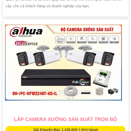
cậy cho cả khách hàng và doanh nghiệp của bạn.
LẮP CAMERA XƯỞNG SẢN XUẤT TRỌN BỘ
Giá Khuyến Mại: 1,100,000 ₫ (H₫t hàng)