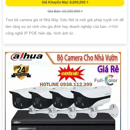
Giá Khuyến Mại: 8,000,000 ₫
Giá Bán: 10,200,000 ₫
Trọn bộ camera giá rẻ Nhà Máy Siêu Nét là một giải pháp tuyệt vời để
làm tăng sự an ninh cho gia đình hay doanh nghiệp của bạn. r>Với
công nghệ IP POE hiện đại, hình ảnh từ...