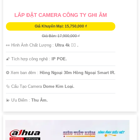
LẮP ĐẶT CAMERA CÔNG TY GHI ÂM
Giá Khuyến Mại: 15,750,000 ₫
Giá Bán: 17,900,000 ₫
👀 Hình Ành Chất Lượng :
Ultra 4k 👍🏾 .
🌠 Tích hợp công nghệ :
IP POE.
❂ Xem ban đêm :
Hồng Ngoại 30m Hồng Ngoại Smart IR.
🔩 Cấu Tạo Camera
Dome Kim Loại.
️💫 Ưu Điểm :
Thu Âm.