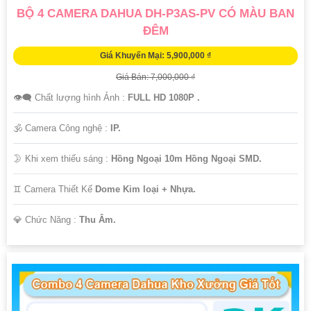
BỘ 4 CAMERA DAHUA DH-P3AS-PV CÓ MÀU BAN
ĐÊM
Giá Khuyến Mại: 5,900,000 ₫
Giá Bán: 7,000,000 ₫
👁️‍🗨 Chất lượng hình Ảnh :
FULL HD 1080P .
🕉️ Camera Công nghệ :
IP.
🌛 Khi xem thiếu sáng :
Hồng Ngoại 10m Hồng Ngoại SMD.
♊ Camera Thiết Kế
Dome Kim loại + Nhựa.
️💎 Chức Năng :
Thu Âm.