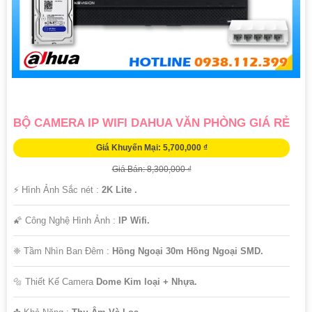
sắc nét với công nghệ phù hợp cho nhu cầu sử dụng của mình. Nếu
cần thêm thông tin hoặc có bất kỳ câu hỏi nào khác, vui lòng cho biết
để được tư vấn chi tiết hơn. Chúc bạn thành công!
BỘ CAMERA IP WIFI DAHUA VĂN PHÒNG GIÁ RẺ
Giá Khuyến Mại: 5,700,000 ₫
Giá Bán: 8,300,000 ₫
️⚡ Hình Ảnh Sắc nét :
2K Lite .
🌠 Công Nghệ Hình Ảnh :
IP Wifi.
'
❈ Tầm Nhìn Ban Đêm :
Hồng Ngoại 30m Hồng Ngoại SMD.
🔩 Thiết Kế Camera
Dome Kim loại + Nhựa.