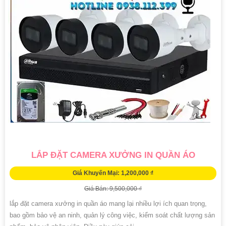
LẮP ĐẶT CAMERA XƯỞNG IN QUẦN ÁO
Giá Khuyến Mại: 1,200,000 ₫
Giá Bán: 9,500,000 ₫
lắp đặt camera xưởng in quần áo mang lại nhiều lợi ích quan trọng,
bao gồm bảo vệ an ninh, quản lý công việc, kiểm soát chất lượng sản