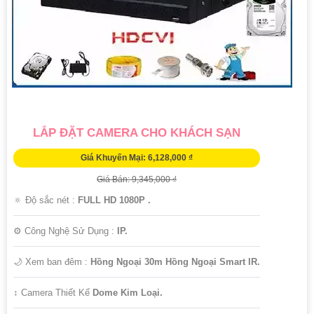
LẮP ĐẶT CAMERA CHO KHÁCH SẠN
Giá Khuyến Mại: 6,128,000 ₫
Giá Bán: 9,345,000 ₫
🔅 Độ sắc nét :
FULL HD 1080P .
⚙ Công Nghệ Sử Dụng :
IP.
🌙 Xem ban đêm :
Hồng Ngoại 30m Hồng Ngoại Smart IR.
↕️ Camera Thiết Kế
Dome Kim Loại.