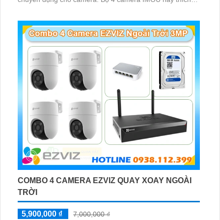
hợp lắp đặt cho kho hàng, nhà xưởng, khu phố và khu vực
cần giám sát ngoài trời
COMBO 4 CAMERA EZVIZ QUAY XOAY NGOÀI
TRỜI
5,900,000 ₫
7,000,000 ₫