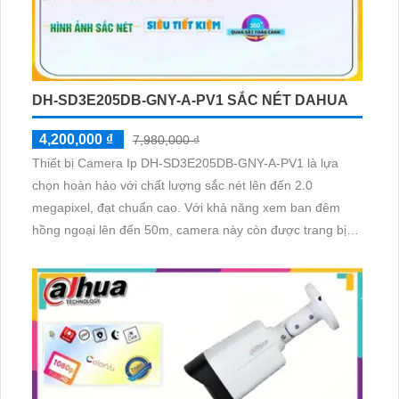
DH-SD3E205DB-GNY-A-PV1 SẮC NÉT DAHUA
4,200,000 ₫
7,980,000 ₫
Thiết bị Camera Ip DH-SD3E205DB-GNY-A-PV1 là lựa
chọn hoàn hảo với chất lượng sắc nét lên đến 2.0
megapixel, đạt chuẩn cao. Với khả năng xem ban đêm
hồng ngoại lên đến 50m, camera này còn được trang bị
công nghệ IP hiện đại không giảm chất lượng. Starlight
giúp tái tạo màu sắc trung thực, lắp đặt dễ dàng cho gia
đình, căn hộ