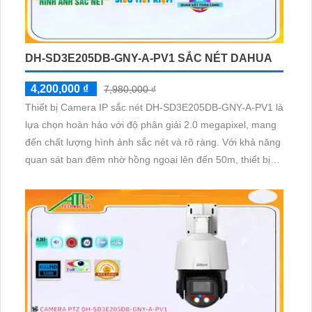
DH-SD3E205DB-GNY-A-PV1 SẮC NÉT DAHUA
4,200,000 ₫
7,980,000 ₫
Thiết bị Camera IP sắc nét DH-SD3E205DB-GNY-A-PV1 là
lựa chọn hoàn hảo với độ phân giải 2.0 megapixel, mang
đến chất lượng hình ảnh sắc nét và rõ ràng. Với khả năng
quan sát ban đêm nhờ hồng ngoại lên đến 50m, thiết bị
được trang bị công nghệ IP và không bị giảm chất lượng
dù ở môi trường ánh sáng yếu. Starlight technology giúp
tăng cường chất lượng hình ảnh