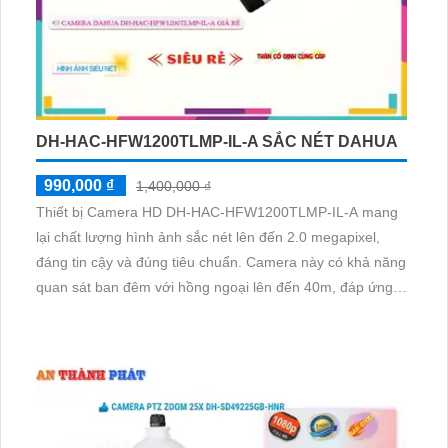
DH-HAC-HFW1200TLMP-IL-A SẮC NÉT DAHUA
990,000 ₫
1,400,000 ₫
Thiết bị Camera HD DH-HAC-HFW1200TLMP-IL-A mang
lại chất lượng hình ảnh sắc nét lên đến 2.0 megapixel,
đáng tin cậy và đúng tiêu chuẩn. Camera này có khả năng
quan sát ban đêm với hồng ngoại lên đến 40m, đáp ứng
nhu cầu an ninh cho công trình vào buổi tối. Được trang bị
công nghệ AHD, CVI, TVI, BCS mang lại độ phân giải cao
hơn, cải thiện chất lượng hình ảnh