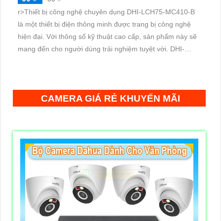
r>Thiết bị công nghệ chuyên dụng DHI-LCH75-MC410-B
là một thiết bị điện thông minh được trang bị công nghệ
hiện đại. Với thông số kỹ thuật cao cấp, sản phẩm này sẽ
mang đến cho người dùng trải nghiệm tuyệt vời. DHI-
LCH75-MC410-B có khả năng điều khiển và giám sát từ
xa, tích hợp nhiều chức năng đa dạng
CAMERA GIÁ RẺ KHUYẾN MÃI