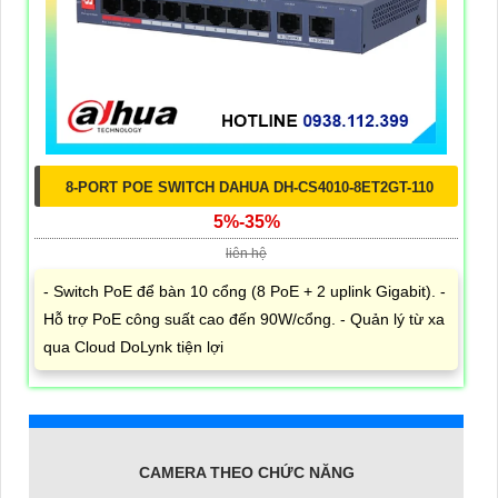
8-PORT POE SWITCH DAHUA DH-CS4010-8ET2GT-110
5%-35%
liên hệ
- Switch PoE để bàn 10 cổng (8 PoE + 2 uplink Gigabit). -
Hỗ trợ PoE công suất cao đến 90W/cổng. - Quản lý từ xa
qua Cloud DoLynk tiện lợi
CAMERA THEO CHỨC NĂNG