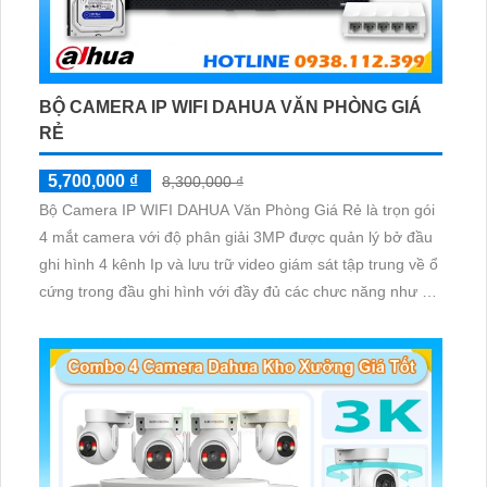
BỘ CAMERA IP WIFI DAHUA VĂN PHÒNG GIÁ
RẺ
5,700,000 ₫
8,300,000 ₫
Bộ Camera IP WIFI DAHUA Văn Phòng Giá Rẻ là trọn gói
4 mắt camera với độ phân giải 3MP được quản lý bở đầu
ghi hình 4 kênh Ip và lưu trữ video giám sát tập trung về ổ
cứng trong đầu ghi hình với đầy đủ các chưc năng như AI
Phát hiện chuyển động, đàm thoại âm thanh 2 chiều và
giám sát có màu vào ban đêm