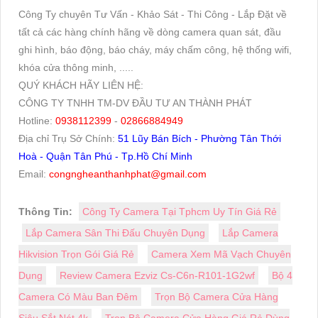
Công Ty chuyên Tư Vấn - Khảo Sát - Thi Công - Lắp Đặt về
tất cả các hàng chính hãng về dòng camera quan sát, đầu
ghi hình, báo động, báo cháy, máy chấm công, hệ thống wifi,
khóa cửa thông minh, .....
QUÝ KHÁCH HÃY LIÊN HỆ:
CÔNG TY TNHH TM-DV ĐẦU TƯ AN THÀNH PHÁT
Hotline:
0938112399
-
02866884949
Địa chỉ Trụ Sở Chính:
51 Lũy Bán Bích - Phường Tân Thới
Hoà - Quận Tân Phú - Tp.Hồ Chí Minh
Email:
congngheanthanhphat@gmail.com
Thông Tin:
Công Ty Camera Tại Tphcm Uy Tín Giá Rẻ
Lắp Camera Sân Thi Đấu Chuyên Dụng
Lắp Camera
Hikvision Trọn Gói Giá Rẻ
Camera Xem Mã Vạch Chuyên
Dụng
Review Camera Ezviz Cs-C6n-R101-1G2wf
Bộ 4
Camera Có Màu Ban Đêm
Trọn Bộ Camera Cửa Hàng
Siêu Sắt Nét 4k
Trọn Bộ Camera Cửa Hàng Giá Rẻ Dùng