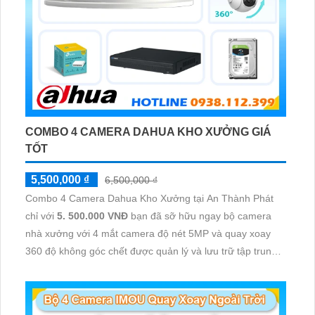
COMBO 4 CAMERA DAHUA KHO XƯỞNG GIÁ
TỐT
5,500,000 ₫
6,500,000 ₫
Combo 4 Camera Dahua Kho Xưởng tại An Thành Phát
chỉ với
5. 500.000 VNĐ
bạn đã sỡ hữu ngay bộ camera
nhà xưởng với 4 mắt camera độ nét 5MP và quay xoay
360 độ không góc chết được quản lý và lưu trữ tập trung
về đầu ghi hình ổ cứng hỗ trợ xem qua tivi