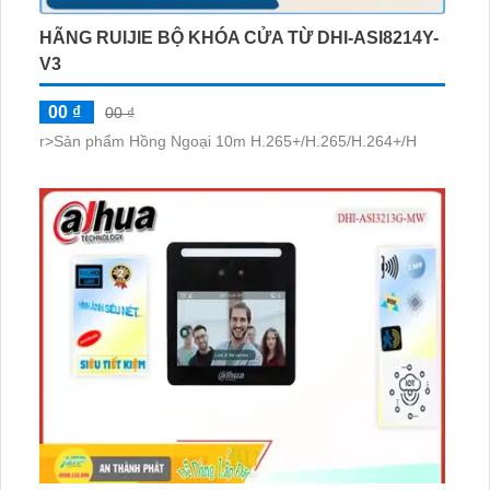
HÃNG RUIJIE BỘ KHÓA CỬA TỪ DHI-ASI8214Y-
V3
00 ₫
00 ₫
r>Sản phẩm Hồng Ngoại 10m H.265+/H.265/H.264+/H