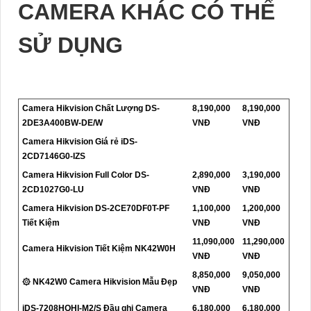
CAMERA KHÁC CÓ THỂ
SỬ DỤNG
Camera Hikvision Chất Lượng DS-
8,190,000
8,190,000
2DE3A400BW-DE/W
VNĐ
VNĐ
Camera Hikvision Giá rẻ iDS-
2CD7146G0-IZS
Camera Hikvision Full Color DS-
2,890,000
3,190,000
2CD1027G0-LU
VNĐ
VNĐ
Camera Hikvision DS-2CE70DF0T-PF
1,100,000
1,200,000
Tiết Kiệm
VNĐ
VNĐ
11,090,000
11,290,000
Camera Hikvision Tiết Kiệm NK42W0H
VNĐ
VNĐ
8,850,000
9,050,000
۞ NK42W0 Camera Hikvision Mẫu Đẹp
VNĐ
VNĐ
iDS-7208HQHI-M2/S Đầu ghi Camera
6,180,000
6,180,000