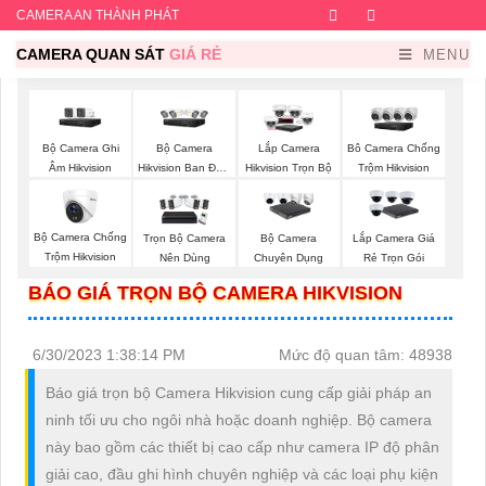
CAMERA AN THÀNH PHÁT
Facebook
Twitter
Instagram
Dribb
CAMERA QUAN SÁT
GIÁ RẺ
MENU
Bộ Camera Ghi
Bộ Camera
Lắp Camera
Bô Camera Chống
Âm Hikvision
Hikvision Ban Đêm
Hikvision Trọn Bộ
Trộm Hikvision
Có Màu
Bộ Camera Chống
Trọn Bộ Camera
Bộ Camera
Lắp Camera Giá
Trộm Hikvision
Nên Dùng
Chuyên Dụng
Rẻ Trọn Gói
BÁO GIÁ TRỌN BỘ CAMERA HIKVISION
6/30/2023 1:38:14 PM
Mức độ quan tâm: 48938
Báo giá trọn bộ Camera Hikvision cung cấp giải pháp an
ninh tối ưu cho ngôi nhà hoặc doanh nghiệp. Bộ camera
này bao gồm các thiết bị cao cấp như camera IP độ phân
giải cao, đầu ghi hình chuyên nghiệp và các loại phụ kiện