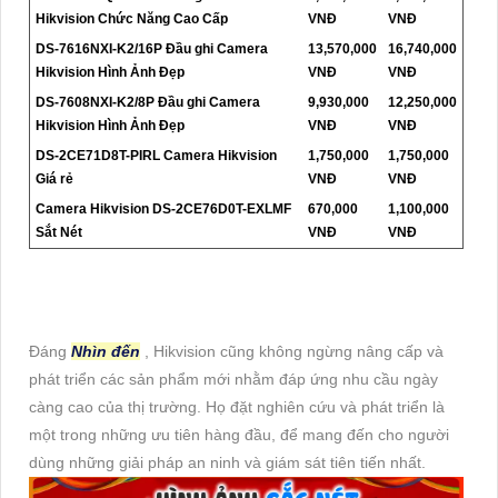
Hikvision Chức Năng Cao Cấp
VNĐ
VNĐ
DS-7616NXI-K2/16P Đầu ghi Camera
13,570,000
16,740,000
Hikvision Hình Ảnh Đẹp
VNĐ
VNĐ
DS-7608NXI-K2/8P Đầu ghi Camera
9,930,000
12,250,000
Hikvision Hình Ảnh Đẹp
VNĐ
VNĐ
DS-2CE71D8T-PIRL Camera Hikvision
1,750,000
1,750,000
Giá rẻ
VNĐ
VNĐ
Camera Hikvision DS-2CE76D0T-EXLMF
670,000
1,100,000
Sắt Nét
VNĐ
VNĐ
Đáng
Nhìn đến
, Hikvision cũng không ngừng nâng cấp và
phát triển các sản phẩm mới nhằm đáp ứng nhu cầu ngày
càng cao của thị trường. Họ đặt nghiên cứu và phát triển là
một trong những ưu tiên hàng đầu, để mang đến cho người
dùng những giải pháp an ninh và giám sát tiên tiến nhất.