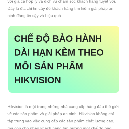
với giá cả hợp lý và dịch vụ chăm sóc khách hàng tuyệt vời.
Đây là địa chỉ tin cậy để khách hàng tìm kiếm giải pháp an
ninh đáng tin cậy và hiệu quả.
CHẾ ĐỘ BẢO HÀNH
DÀI HẠN KÈM THEO
MỖI SẢN PHẨM
HIKVISION
Hikvision là một trong những nhà cung cấp hàng đầu thế giới
về các sản phẩm và giải pháp an ninh. Hikvision không chỉ
tập trung vào việc cung cấp các sản phẩm chất lượng cao,
mà còn cho phép khách hàng tận hưởng một chế độ bảo