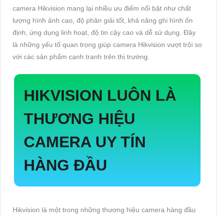
camera Hikvision mang lại nhiều ưu điểm nổi bật như chất
lượng hình ảnh cao, độ phân giải tốt, khả năng ghi hình ổn
định, ứng dụng linh hoạt, độ tin cậy cao và dễ sử dụng. Đây
là những yếu tố quan trọng giúp camera Hikvision vượt trội so
với các sản phẩm cạnh tranh trên thị trường.
HIKVISION LUÔN LÀ
THƯƠNG HIỆU
CAMERA UY TÍN
HÀNG ĐẦU
Hikvision là một trong những thương hiệu camera hàng đầu