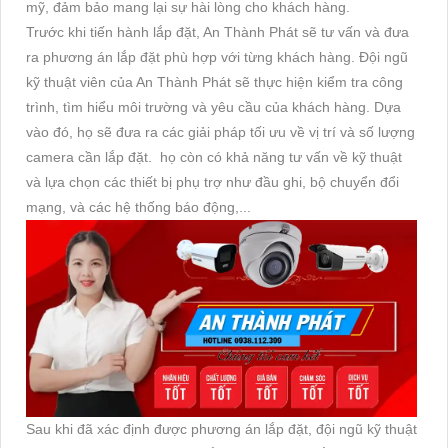
mỹ, đảm bảo mang lại sự hài lòng cho khách hàng.
Trước khi tiến hành lắp đặt, An Thành Phát sẽ tư vấn và đưa
ra phương án lắp đặt phù hợp với từng khách hàng. Đội ngũ
kỹ thuật viên của An Thành Phát sẽ thực hiện kiểm tra công
trình, tìm hiểu môi trường và yêu cầu của khách hàng. Dựa
vào đó, họ sẽ đưa ra các giải pháp tối ưu về vị trí và số lượng
camera cần lắp đặt. họ còn có khả năng tư vấn về kỹ thuật
và lựa chọn các thiết bị phụ trợ như đầu ghi, bộ chuyển đổi
mạng, và các hệ thống báo động,...
Sau khi đã xác định được phương án lắp đặt, đội ngũ kỹ thuật