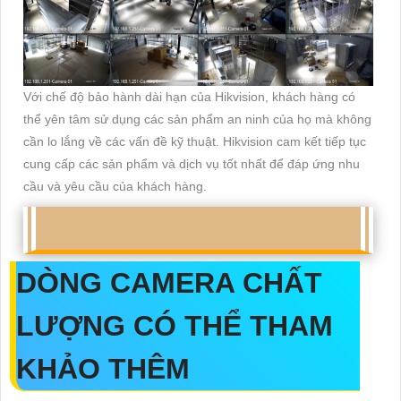
Với chế độ bảo hành dài hạn của Hikvision, khách hàng có
thể yên tâm sử dụng các sản phẩm an ninh của họ mà không
cần lo lắng về các vấn đề kỹ thuật. Hikvision cam kết tiếp tục
cung cấp các sản phẩm và dịch vụ tốt nhất để đáp ứng nhu
cầu và yêu cầu của khách hàng.
DÒNG CAMERA CHẤT
LƯỢNG CÓ THỂ THAM
KHẢO THÊM