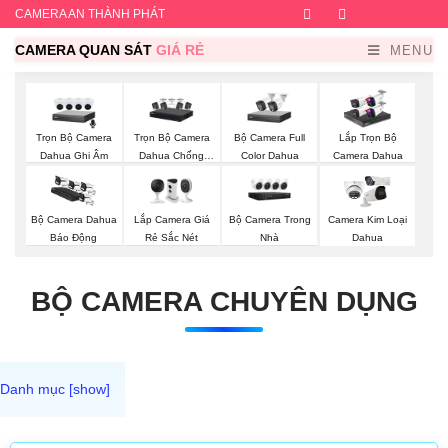
CAMERA AN THÀNH PHÁT
Facebook
Twitter
Instagram
Dribb
CAMERA QUAN SÁT
GIÁ RẺ
MENU
Trọn Bộ Camera
Trọn Bộ Camera
Bộ Camera Full
Lắp Trọn Bộ
Dahua Ghi Âm
Dahua Chống
Color Dahua
Camera Dahua
Trộm
Lắp Camera Giá
Bộ Camera Trong
Bộ Camera Dahua
Camera Kim Loại
Rẻ Sắc Nét
Nhà
Báo Động
Dahua
BỘ CAMERA CHUYÊN DỤNG