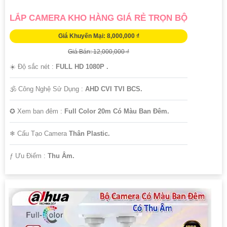
LẮP CAMERA KHO HÀNG GIÁ RẺ TRỌN BỘ
Giá Khuyến Mại: 8,000,000 ₫
Giá Bán: 12,000,000 ₫
☀️ Độ sắc nét :
FULL HD 1080P .
🕉️ Công Nghệ Sử Dụng :
AHD CVI TVI BCS.
✪ Xem ban đêm :
Full Color 20m Có Màu Ban Ðêm.
❄ Cấu Tạo Camera
Thân Plastic.
️ƒ Ưu Điểm :
Thu Âm.