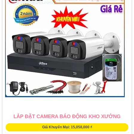
LẮP ĐẶT CAMERA BÁO ĐỘNG KHO XƯỞNG
Giá Khuyến Mại: 15,058,000 ₫