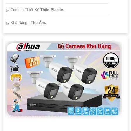
🤹 Camera Thiết Kế
Thân Plastic.
️🆑 Khả Năng :
Thu Âm.