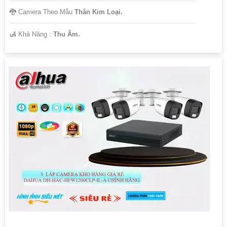
🐉️ Camera Theo Mẫu
Thân Kim Loại.
️🛃 Khả Năng :
Thu Âm.