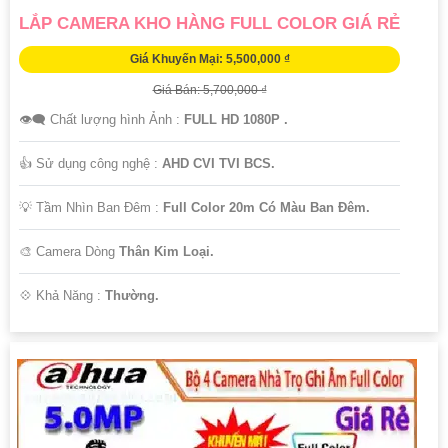
LẮP CAMERA KHO HÀNG FULL COLOR GIÁ RẺ
Giá Khuyến Mại: 5,500,000 ₫
Giá Bán: 5,700,000 ₫
👁️‍🗨 Chất lượng hình Ảnh :
FULL HD 1080P .
👍 Sử dụng công nghệ :
AHD CVI TVI BCS.
💡 Tầm Nhìn Ban Đêm :
Full Color 20m Có Màu Ban Đêm.
🎨 Camera Dòng
Thân Kim Loại.
️💠 Khả Năng :
Thường.