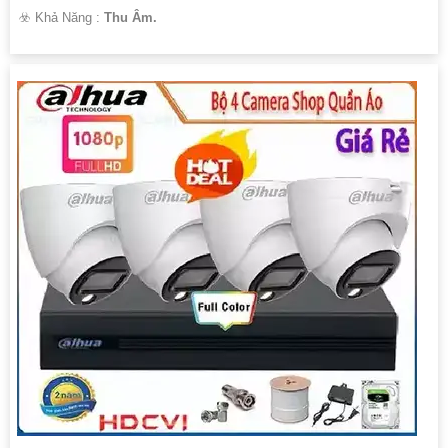
️☣️ Khả Năng :
Thu Âm.
'