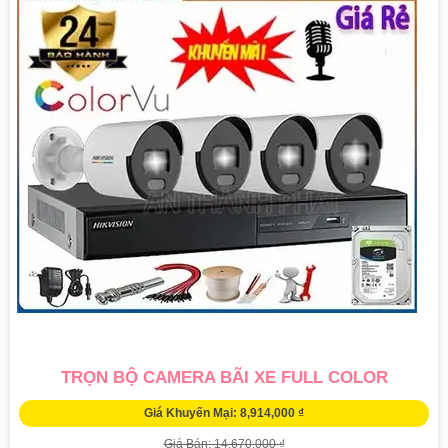
TRỌN BỘ CAMERA BÃI XE FULL COLOR
Giá Khuyến Mại: 8,914,000 ₫
Giá Bán: 14,670,000 ₫