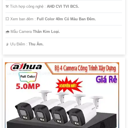
⚒ Tích hợp công nghệ :
AHD CVI TVI BCS.
💥 Xem ban đêm :
Full Color 40m Có Màu Ban Đêm.
🌧️ Mẫu Camera
Thân Kim Loại.
️📡 Ưu Điểm :
Thu Âm.