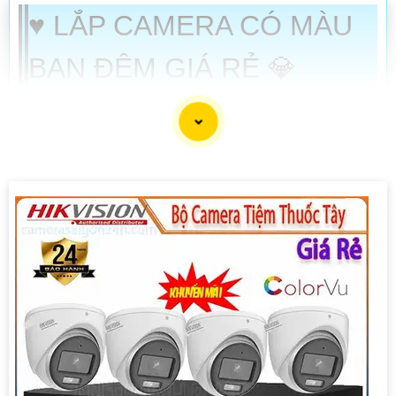
♥️ LẮP CAMERA CÓ MÀU
BAN ĐÊM GIÁ RẺ 💎
️📜 Camera có màu ban đêm là hình ảnh trong điều kiện không
có ánh sáng vẫn thấy được màu sắc gần như ban ngày bơi
trên camera có thiết kế đèn led hổ trợ chiếu sáng phù hợp với
độ nhạy sáng của chip camera. camera có màu ban đêm hiện
nay khá phổ biến và giá rẻ. 🛒
LẮP CAMERA FULL COLOR GIÁ RẺ
GIÁ THÔNG SỐ
Lắp Camera Full color Giá
1.800.000 VNĐ
▫ ️ Xoay 360 độ phân giải
Rẻ
full HD chống mưa nắng
KX-
AF2016WPN-AL
lắp camera có màu ban
📎 1.200.000 VNĐ
▫️ Camera có màu ban