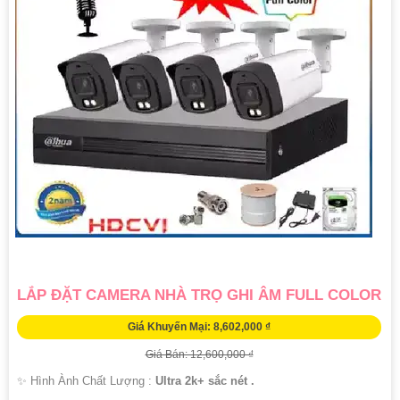
LẮP ĐẶT CAMERA NHÀ TRỌ GHI ÂM FULL COLOR
Giá Khuyến Mại: 8,602,000 ₫
Giá Bán: 12,600,000 ₫
✨ Hình Ành Chất Lượng :
Ultra 2k+ sắc nét .