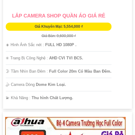
LẮP CAMERA SHOP QUẦN ÁO GIÁ RẺ
Giá Khuyến Mại: 5,554,000 ₫
Giá Bán: 9,600,000 ₫
☀️ Hình Ảnh Sắc nét :
FULL HD 1080P .
✳️ Trang Bị Công Nghệ :
AHD CVI TVI BCS.
🌛 Tầm Nhìn Ban Đêm :
Full Color 20m Có Màu Ban Đêm.
🤹 Camera Dòng
Dome Kim Loại.
️💫 Khả Năng :
Thu hình Chất Lượng.