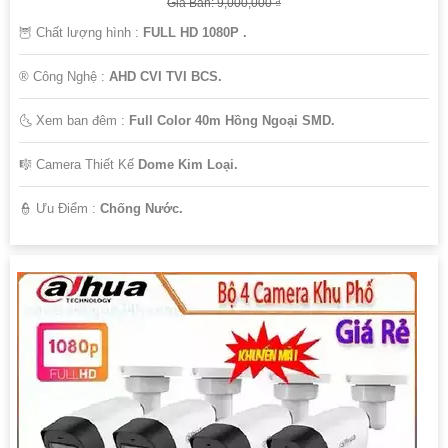
Giá Bán: 9,000,000 ₫
🦉 Chất lượng hình :
FULL HD 1080P .
®️ Công Nghệ :
AHD CVI TVI BCS.
🌜 Xem ban đêm :
Full Color 40m Hồng Ngoại SMD.
🎼️ Camera Thiết Kế
Dome Kim Loại.
️👮 Ưu Điểm :
Chống Nước.