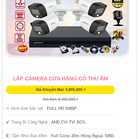
LẮP CAMERA CỬA HÀNG CÓ THU ÂM
Giá Khuyến Mại: 5,800,000 ₫
Giá Bán: 6,300,000 ₫
🔆 Hình Ảnh Sắc nét :
FULL HD 1080P .
🌠 Trang Bị Công Nghệ :
AHD CVI TVI BCS.
🌔 Tầm Nhìn Ban Đêm :
Full Color 20m Hồng Ngoại SMD.