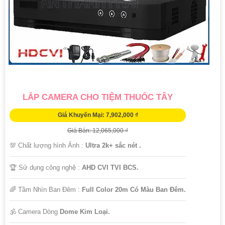
đêm hikvision
đêm 2.0Mp dùng đầu ghi hình
DS-
2CE72DF3T-PIRXOS
Lắp camera Có Màu Ban
1.500.000 VNĐ
▫️ Công nghệ IP POE chất
Đêm Dahua
lượng sắt nét
DH-IPC-HFW1239S1-LED-
S5-VN
Camera Full color Dahua
1.600.000 VNĐ
▫️ Độ phân giải Ultra 2k
chất lượng cao
DH-HAC-HDW1509TP
LẮP CAMERA CHO TIỆM THUỐC TÂY
Giá Khuyến Mại: 7,902,000 ₫
Giá Bán: 12,065,000 ₫
💯 Chất lượng hình Ảnh :
Ultra 2k+ sắc nét .
🏆 Sử dụng công nghệ :
AHD CVI TVI BCS.
🌈 Tầm Nhìn Ban Đêm :
Full Color 20m Có Màu Ban Đêm.
🕉️ Camera Dòng
Dome Kim Loại.