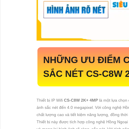
NHỮNG ƯU ĐIỂM C
SẮC NÉT
CS-C8W 
Thiết bị IP Wifi
CS-C8W 2K+ 4MP
là một lựa chọn
ảnh sắc nét đến 4.0 megapixel. Với công nghệ H
chất lượng cao và tiết kiệm năng lượng, đồng thờ
Thiết bị này được tích hợp công nghệ Hồng Ngoại 
và mang lại hình ảnh rõ ràng, sắc nét. Với tín