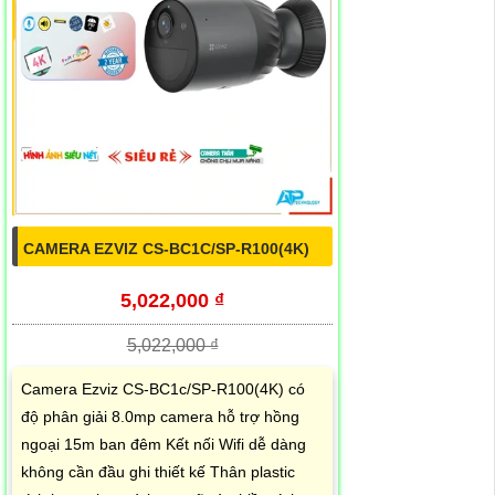
CAMERA EZVIZ CS-BC1C/SP-R100(4K)
5,022,000 ₫
5,022,000 ₫
Camera Ezviz CS-BC1c/SP-R100(4K) có
độ phân giải 8.0mp camera hỗ trợ hồng
ngoại 15m ban đêm Kết nối Wifi dễ dàng
không cần đầu ghi thiết kế Thân plastic