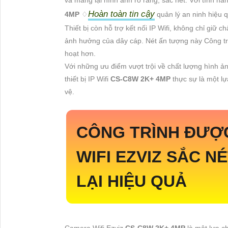
Hoàn toàn tin cậy
4MP
♢
quản lý an ninh hiệu 
Thiết bị còn hỗ trợ kết nối IP Wifi, không chỉ giữ
ảnh hưởng của dây cáp. Nét ấn tượng này Công trì
hoạt hơn.
Với những ưu điểm vượt trội về chất lượng hình ảnh
thiết bị IP Wifi
CS-C8W 2K+ 4MP
thực sự là một lự
vệ.
CÔNG TRÌNH ĐƯỢ
WIFI EZVIZ SẮC N
LẠI HIỆU QUẢ
Camera Wifi Ezviz
CS-C8W 2K+ 4MP
là một lựa c