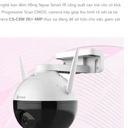
g nghệ ban đêm Hồng Ngoại Smart IR công suất cao mà còn có khả
p Progressive Scan CMOS, camera này giúp thu hình rõ nét và tái
amera
CS-C8W 2K+ 4MP
thực sự đáng để sở hữu cho việc giám sát