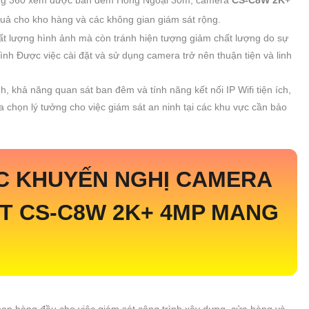
quả cho kho hàng và các không gian giám sát rộng.
 chất lượng hình ảnh mà còn tránh hiện tượng giảm chất lượng do sự
nh Được việc cài đặt và sử dụng camera trở nên thuận tiện và linh
, khả năng quan sát ban đêm và tính năng kết nối IP Wifi tiện ích,
a chọn lý tưởng cho việc giám sát an ninh tại các khu vực cần bảo
C KHUYẾN NGHỊ CAMERA
ÉT
CS-C8W 2K+ 4MP
MANG
họn hàng đầu cho việc giám sát công trình xây dựng, cửa hàng và