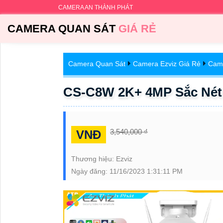
CAMERA AN THÀNH PHÁT
CAMERA QUAN SÁT
GIÁ RẺ
Camera Quan Sát
Camera Ezviz Giá Rẻ
Came
CS-C8W 2K+ 4MP Sắc Nét 
3,540,000 ₫
VNĐ
Thương hiệu:
Ezviz
Ngày đăng:
11/16/2023 1:31:11 PM