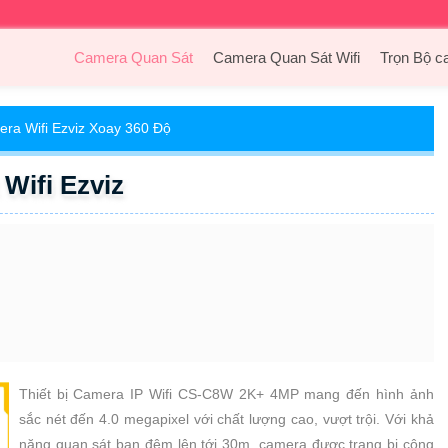
Camera Quan Sát
Camera Quan Sát Wifi
Trọn Bộ c
ra Wifi Ezviz Xoay 360 Độ
Wifi Ezviz
Thiết bị Camera IP Wifi CS-C8W 2K+ 4MP mang đến hình ảnh
sắc nét đến 4.0 megapixel với chất lượng cao, vượt trội. Với khả
năng quan sát ban đêm lên tới 30m, camera được trang bị công