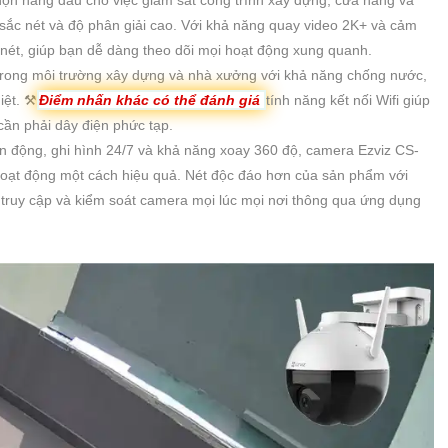
 sắc nét và độ phân giải cao. Với khả năng quay video 2K+ và cảm
 nét, giúp bạn dễ dàng theo dõi mọi hoạt động xung quanh.
trong môi trường xây dựng và nhà xưởng với khả năng chống nước,
iệt. ⚒
Điểm nhấn khác có thể đánh giá
tính năng kết nối Wifi giúp
ần phải dây điện phức tạp.
n động, ghi hình 24/7 và khả năng xoay 360 độ, camera Ezviz CS-
hoạt động một cách hiệu quả. Nét độc đáo hơn của sản phẩm với
ể truy cập và kiểm soát camera mọi lúc mọi nơi thông qua ứng dụng