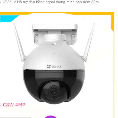
DC 12V / 1A Hỗ trợ đèn hồng ngoại thông minh ban đêm 30m