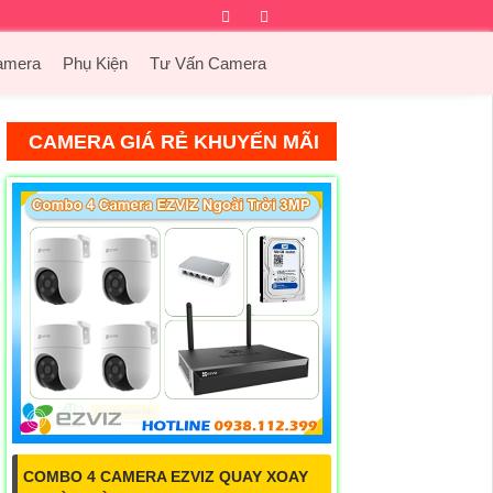
Facebook
Twitter
Instagram
Dribbble
amera
Phụ Kiện
Tư Vấn Camera
CAMERA GIÁ RẺ KHUYẾN MÃI
COMBO 4 CAMERA EZVIZ QUAY XOAY