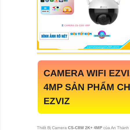
CAMERA WIFI EZV
4MP
SẢN PHẨM CH
EZVIZ
Thiết Bị Camera
CS-C8W 2K+ 4MP
của An Thành 