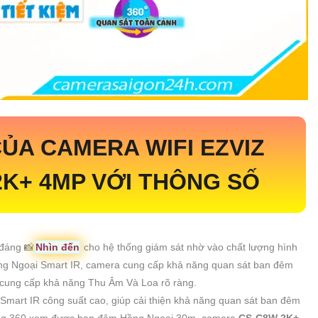
ỦA CAMERA WIFI EZVIZ
2K+ 4MP
VỚI THÔNG SỐ
 đáng 📸
Nhìn đến
cho hệ thống giám sát nhờ vào chất lượng hình
ồng Ngoại Smart IR, camera cung cấp khả năng quan sát ban đêm
i cung cấp khả năng Thu Âm Và Loa rõ ràng.
Smart IR công suất cao, giúp cải thiện khả năng quan sát ban đêm
h năng 360 xem được ban đêm Hồng Ngoại 30m, camera
CS-C8W 2K+