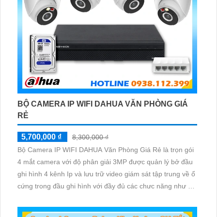
BỘ CAMERA IP WIFI DAHUA VĂN PHÒNG GIÁ
RẺ
5,700,000 ₫
8,300,000 ₫
Bộ Camera IP WIFI DAHUA Văn Phòng Giá Rẻ là trọn gói
4 mắt camera với độ phân giải 3MP được quản lý bở đầu
ghi hình 4 kênh Ip và lưu trữ video giám sát tập trung về ổ
cứng trong đầu ghi hình với đầy đủ các chưc năng như AI
Phát hiện chuyển động, đàm thoại âm thanh 2 chiều và
giám sát có màu vào ban đêm