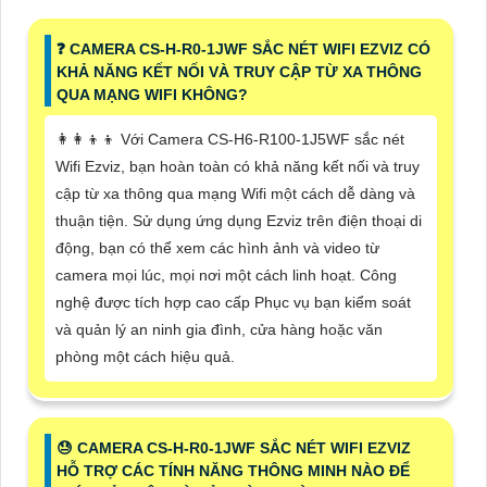
️❓ CAMERA CS-H-R0-1JWF SẮC NÉT WIFI EZVIZ CÓ
KHẢ NĂNG KẾT NỐI VÀ TRUY CẬP TỪ XA THÔNG
QUA MẠNG WIFI KHÔNG?
👩‍👩‍👦‍👦 Với Camera CS-H6-R100-1J5WF sắc nét
Wifi Ezviz, bạn hoàn toàn có khả năng kết nối và truy
cập từ xa thông qua mạng Wifi một cách dễ dàng và
thuận tiện. Sử dụng ứng dụng Ezviz trên điện thoại di
động, bạn có thể xem các hình ảnh và video từ
camera mọi lúc, mọi nơi một cách linh hoạt. Công
nghệ được tích hợp cao cấp Phục vụ bạn kiểm soát
và quản lý an ninh gia đình, cửa hàng hoặc văn
phòng một cách hiệu quả.
😓 CAMERA CS-H-R0-1JWF SẮC NÉT WIFI EZVIZ
HỖ TRỢ CÁC TÍNH NĂNG THÔNG MINH NÀO ĐỂ