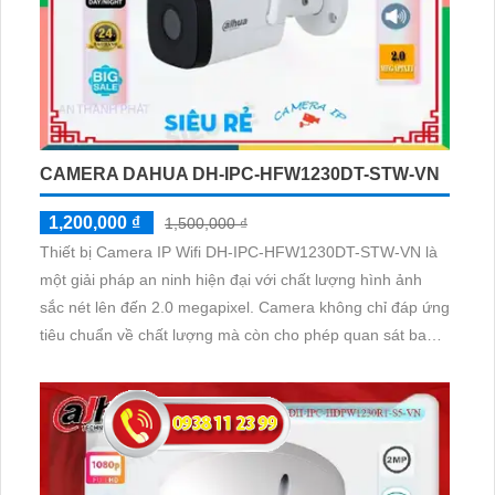
CAMERA DAHUA DH-IPC-HFW1230DT-STW-VN
1,200,000 ₫
1,500,000 ₫
Thiết bị Camera IP Wifi DH-IPC-HFW1230DT-STW-VN là
một giải pháp an ninh hiện đại với chất lượng hình ảnh
sắc nét lên đến 2.0 megapixel. Camera không chỉ đáp ứng
tiêu chuẩn về chất lượng mà còn cho phép quan sát ban
đêm với khả năng Hồng Ngoại 30m