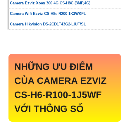
Camera Ezviz Xoay 360 4G CS-H8C (3MP,4G)
Camera Wifi Ezviz CS-H8c-R200-1K3WKFL
Camera Hikvision DS-2CD1T43G2-LIUF/SL
NHỮNG ƯU ĐIỂM
CỦA CAMERA EZVIZ
CS-H6-R100-1J5WF
VỚI THÔNG SỐ