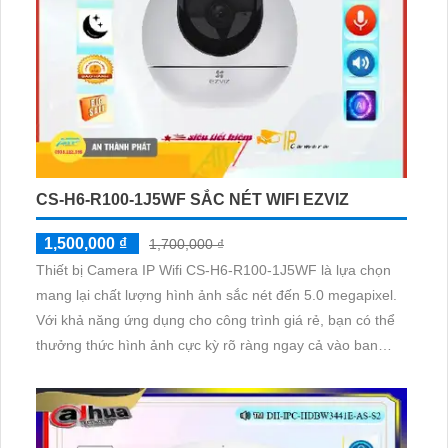
CS-H6-R100-1J5WF SẮC NÉT WIFI EZVIZ
1,500,000 ₫
1,700,000 ₫
Thiết bị Camera IP Wifi CS-H6-R100-1J5WF là lựa chọn
mang lại chất lượng hình ảnh sắc nét đến 5.0 megapixel.
Với khả năng ứng dụng cho công trình giá rẻ, bạn có thể
thưởng thức hình ảnh cực kỳ rõ ràng ngay cả vào ban
đêm nhờ công nghệ Hồng Ngoại 10m. Thiết bị được trang
bị công nghệ IP Wifi tiên tiến, đảm bảo không giảm chất
lượng hình ảnh Hồng Ngoại SMD