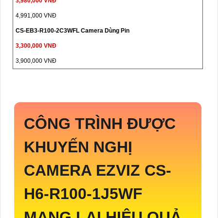
3,980,000 VNĐ
4,991,000 VNĐ
CS-EB3-R100-2C3WFL Camera Dùng Pin
3,300,000 VNĐ
3,900,000 VNĐ
CÔNG TRÌNH ĐƯỢC
KHUYẾN NGHỊ
CAMERA EZVIZ
CS-
H6-R100-1J5WF
MANG LẠI HIỆU QUẢ