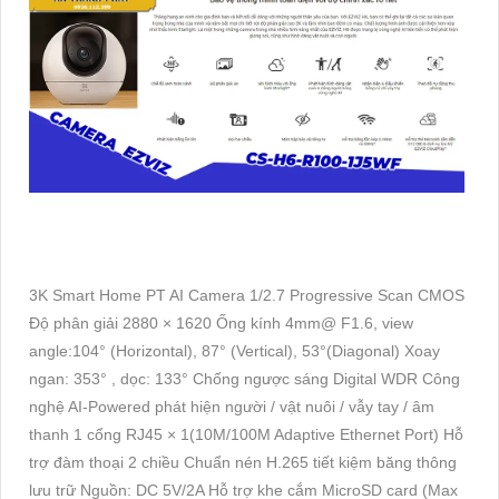
3K Smart Home PT AI Camera 1/2.7 Progressive Scan CMOS
Độ phân giải 2880 × 1620 Ống kính 4mm@ F1.6, view
angle:104° (Horizontal), 87° (Vertical), 53°(Diagonal) Xoay
ngan: 353° , dọc: 133° Chống ngược sáng Digital WDR Công
nghệ AI-Powered phát hiện người / vật nuôi / vẫy tay / âm
thanh 1 cổng RJ45 × 1(10M/100M Adaptive Ethernet Port) Hỗ
trợ đàm thoại 2 chiều Chuẩn nén H.265 tiết kiệm băng thông
lưu trữ Nguồn: DC 5V/2A Hỗ trợ khe cắm MicroSD card (Max