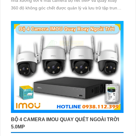
nhà xưởng với 4 mắt camera độ nét 5MP và quay xoay
360 độ không góc chết được quản lý và lưu trữ tập trung
về đầu ghi hình ổ cứng hỗ trợ xem qua tivi
BỘ 4 CAMERA IMOU QUAY QUÉT NGOÀI TRỜI
5.0MP