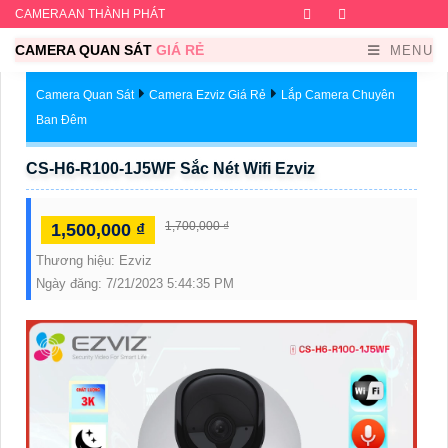
CAMERA AN THÀNH PHÁT
Facebook
Twitter
Instagram
Dribb
CAMERA QUAN SÁT
GIÁ RẺ
MENU
Camera Quan Sát
Camera Ezviz Giá Rẻ
Lắp Camera Chuyên
Ban Đêm
CS-H6-R100-1J5WF Sắc Nét Wifi Ezviz
1,700,000 ₫
1,500,000 ₫
Thương hiệu:
Ezviz
Ngày đăng:
7/21/2023 5:44:35 PM