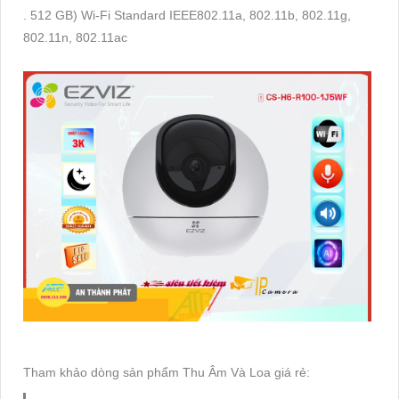
. 512 GB) Wi-Fi Standard IEEE802.11a, 802.11b, 802.11g,
802.11n, 802.11ac
Tham khảo dòng sản phẩm Thu Âm Và Loa giá rẻ: