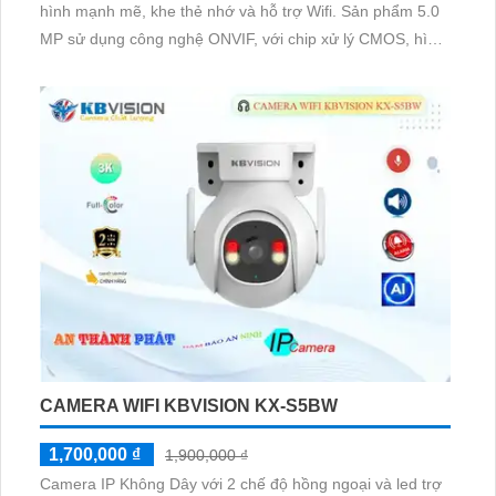
hình mạnh mẽ, khe thẻ nhớ và hỗ trợ Wifi. Sản phẩm 5.0
MP sử dụng công nghệ ONVIF, với chip xử lý CMOS, hình
ảnh màu sắc sáng đẹp và an toàn. Được thiết kế đặc biệt
dành cho theo dõi chuyển động, Camera Giá rẻ KX-A5W
mang lại chất lượng hình ảnh sắc nét 5
CAMERA WIFI KBVISION KX-S5BW
1,700,000 ₫
1,900,000 ₫
Camera IP Không Dây với 2 chế độ hồng ngoại và led trợ