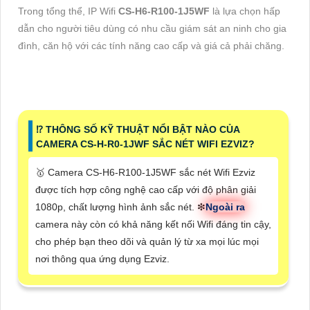
Trong tổng thể, IP Wifi
CS-H6-R100-1J5WF
là lựa chọn hấp
dẫn cho người tiêu dùng có nhu cầu giám sát an ninh cho gia
đình, căn hộ với các tính năng cao cấp và giá cả phải chăng.
⁉️ THÔNG SỐ KỸ THUẬT NỔI BẬT NÀO CỦA
CAMERA CS-H-R0-1JWF SẮC NÉT WIFI EZVIZ?
🥇 Camera CS-H6-R100-1J5WF sắc nét Wifi Ezviz
được tích hợp công nghệ cao cấp với độ phân giải
1080p, chất lượng hình ảnh sắc nét. ❇
Ngoài ra
camera này còn có khả năng kết nối Wifi đáng tin cậy,
cho phép bạn theo dõi và quản lý từ xa mọi lúc mọi
nơi thông qua ứng dụng Ezviz.