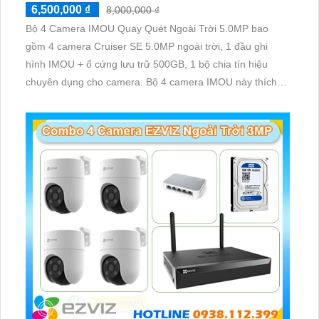
6,500,000 ₫
8,000,000 ₫
Bộ 4 Camera IMOU Quay Quét Ngoài Trời 5.0MP bao
gồm 4 camera Cruiser SE 5.0MP ngoài trời, 1 đầu ghi
hình IMOU + ổ cứng lưu trữ 500GB, 1 bộ chia tín hiệu
chuyên dụng cho camera. Bộ 4 camera IMOU này thích
hợp lắp đặt cho kho hàng, nhà xưởng, khu phố và khu vực
cần giám sát ngoài trời