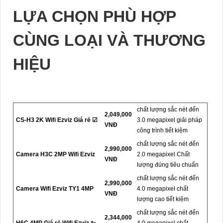
LỰA CHỌN PHÙ HỢP
CÙNG LOẠI VÀ THƯƠNG
HIỆU
chất lượng sắc nét đến
2,049,000
CS-H3 2K Wifi Ezviz Giá rẻ ☑
3.0 megapixel giải pháp
VNĐ
công trình tiết kiệm
chất lượng sắc nét đến
2,990,000
Camera H3C 2MP Wifi Ezviz
2.0 megapixel Chất
VNĐ
lượng đúng tiêu chuẩn
chất lượng sắc nét đến
2,990,000
Camera Wifi Ezviz TY1 4MP
4.0 megapixel chất
VNĐ
lượng cao tiết kiệm
chất lượng sắc nét đến
2,344,000
H6C 4MP Giá rẻ Wifi Ezviz ✨
4.0 megapixel chất