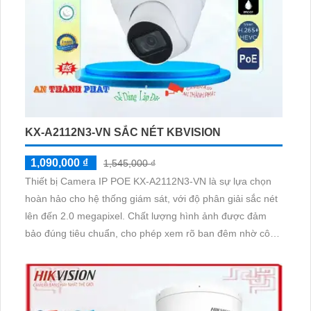
KX-A2112N3-VN SẮC NÉT KBVISION
1,090,000 ₫
1,545,000 ₫
Thiết bị Camera IP POE KX-A2112N3-VN là sự lựa chọn
hoàn hảo cho hệ thống giám sát, với độ phân giải sắc nét
lên đến 2.0 megapixel. Chất lượng hình ảnh được đảm
bảo đúng tiêu chuẩn, cho phép xem rõ ban đêm nhờ công
nghệ hồng ngoại 30m. IP POE giúp truyền tín hiệu mà
không ảnh hưởng đến chất lượng