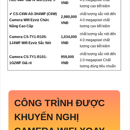
VNĐ
lượng cao tiết kiệm
✔ CS-C6W-A0-3H4WF (C6W)
chất lượng sắc nét đến
2,980,000
Camera Wifi Ezviz Chức
4.0 megapixel chất
VNĐ
Năng Cao Cấp
lượng cao tiết kiệm
chất lượng sắc nét đến
Camera CS-TY1-R105-
1,034,000
4.0 megapixel chất
1J4WF Wifi Ezviz Sắc Nét
VNĐ
lượng cao tiết kiệm
chất lượng sắc nét đến
Camera CS-TY1-R101-
959,000
2.0 megapixel Chất
1G2WF Giá rẻ
VNĐ
lượng đúng tiêu chuẩn
CÔNG TRÌNH ĐƯỢC
KHUYẾN NGHỊ