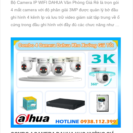
Bộ Camera IP WIFI DAHUA Văn Phòng Giá Rẻ là trọn gói
4 mắt camera với độ phân giải 3MP được quản lý bở đầu
ghi hình 4 kênh Ip và lưu trữ video giám sát tập trung về ổ
cứng trong đầu ghi hình với đầy đủ các chưc năng như AI
Phát hiện chuyển động, đàm thoại âm thanh 2 chiều và
giám sát có màu vào ban đêm