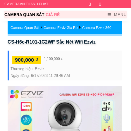
CAMERA AN THÀNH PHÁT
Facebook
Twitter
Instagram
Dribb
CAMERA QUAN SÁT
GIÁ RẺ
MENU
Camera Quan Sát
Camera Ezviz Giá Rẻ
Camera Ezviz 360
CS-H6c-R101-1G2WF Sắc Nét Wifi Ezviz
1,100,000 ₫
900,000 ₫
Thương hiệu:
Ezviz
Ngày đăng:
6/17/2023 11:29:46 AM