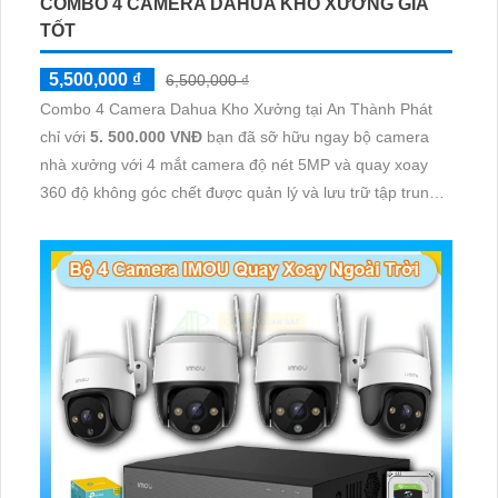
COMBO 4 CAMERA DAHUA KHO XƯỞNG GIÁ
TỐT
5,500,000 ₫
6,500,000 ₫
Combo 4 Camera Dahua Kho Xưởng tại An Thành Phát
chỉ với
5. 500.000 VNĐ
bạn đã sỡ hữu ngay bộ camera
nhà xưởng với 4 mắt camera độ nét 5MP và quay xoay
360 độ không góc chết được quản lý và lưu trữ tập trung
về đầu ghi hình ổ cứng hỗ trợ xem qua tivi