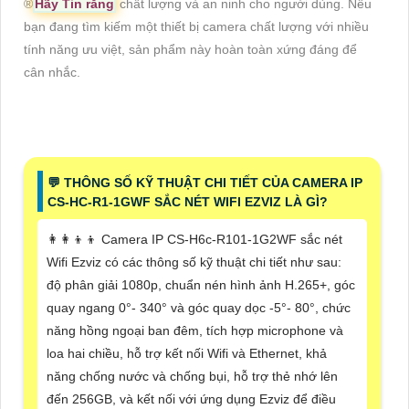
®️
Hãy Tin rằng
chất lượng và an ninh cho người dùng. Nếu
bạn đang tìm kiếm một thiết bị camera chất lượng với nhiều
tính năng ưu việt, sản phẩm này hoàn toàn xứng đáng để
cân nhắc.
️💬 THÔNG SỐ KỸ THUẬT CHI TIẾT CỦA CAMERA IP
CS-HC-R1-1GWF SẮC NÉT WIFI EZVIZ LÀ GÌ?
👩‍👩‍👦‍👦 Camera IP CS-H6c-R101-1G2WF sắc nét
Wifi Ezviz có các thông số kỹ thuật chi tiết như sau:
độ phân giải 1080p, chuẩn nén hình ảnh H.265+, góc
quay ngang 0°- 340° và góc quay dọc -5°- 80°, chức
năng hồng ngoại ban đêm, tích hợp microphone và
loa hai chiều, hỗ trợ kết nối Wifi và Ethernet, khả
năng chống nước và chống bụi, hỗ trợ thẻ nhớ lên
đến 256GB, và kết nối với ứng dụng Ezviz để điều