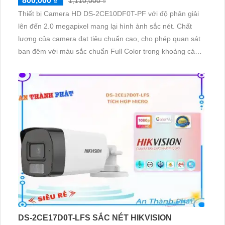
800,000 ₫
1,110,000 ₫
Thiết bị Camera HD DS-2CE10DF0T-PF với độ phân giải
lên đến 2.0 megapixel mang lại hình ảnh sắc nét. Chất
lượng của camera đạt tiêu chuẩn cao, cho phép quan sát
ban đêm với màu sắc chuẩn Full Color trong khoảng cách
lên đến 20m, tạo cảm giác như ban ngày. Sử dụng công
nghệ AHD, CVI, TVI, BCS giúp camera ghi hình được rõ
ràng và chất lượng, độ bền cao
DS-2CE17D0T-LFS SẮC NÉT HIKVISION