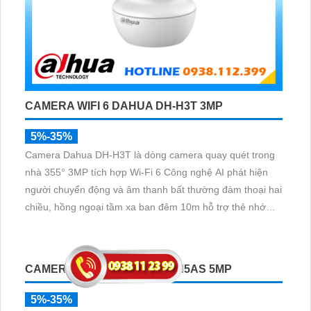
CAMERA WIFI 6 DAHUA DH-H3T 3MP
5%-35%
Camera Dahua DH-H3T là dòng camera quay quét trong
nhà 355° 3MP tích hợp Wi-Fi 6 Công nghệ AI phát hiện
người chuyển động và âm thanh bất thường đàm thoại hai
chiều, hồng ngoại tầm xa ban đêm 10m hỗ trợ thẻ nhớ
MicroSD 256GB ONVIF và điều khiển từ xa qua ứng dụng
DMSS