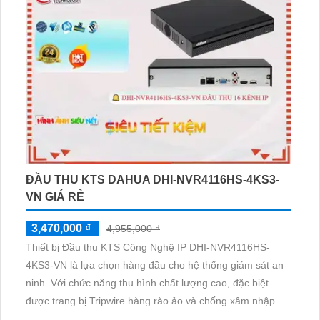
ĐẦU THU KTS DAHUA DHI-NVR4116HS-4KS3-
VN GIÁ RẺ
3,470,000 ₫
4,955,000 ₫
Thiết bị Đầu thu KTS Công Nghệ IP DHI-NVR4116HS-
4KS3-VN là lựa chọn hàng đầu cho hệ thống giám sát an
ninh. Với chức năng thu hình chất lượng cao, đặc biệt
được trang bị Tripwire hàng rào ảo và chống xâm nhập để
bảo vệ an toàn. Hỗ trợ ONVIF siêu tiết kiệm băng thông