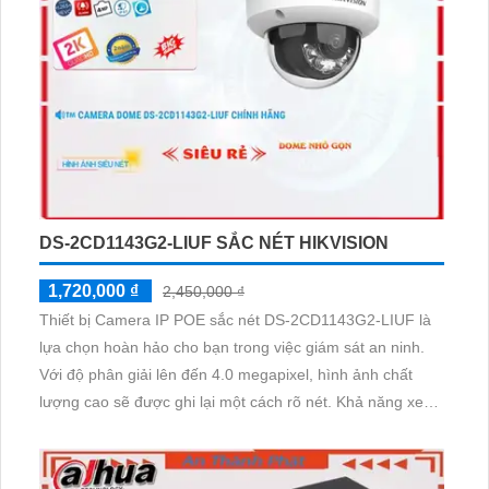
DS-2CD1143G2-LIUF SẮC NÉT HIKVISION
1,720,000 ₫
2,450,000 ₫
Thiết bị Camera IP POE sắc nét DS-2CD1143G2-LIUF là
lựa chọn hoàn hảo cho bạn trong việc giám sát an ninh.
Với độ phân giải lên đến 4.0 megapixel, hình ảnh chất
lượng cao sẽ được ghi lại một cách rõ nét. Khả năng xem
được ban đêm đến 20m với hình ảnh Full Color giúp cho
việc giám sát ban đêm trở nên dễ dàng và tiết kiệm