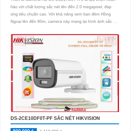
hảo với chất lượng sắc nét lên đến 2.0 megapixel, đáp
ứng tiêu chuẩn cao. Với khả năng xem ban đêm Hồng
Ngoại lên đến 80m, camera này mang lại hình ảnh sắc nét
trong mọi điều kiện ánh sáng. Được trang bị công nghệ
AHD, CVI, TVI, BCS cho độ bền cao hơn và cung cấp tính
năng chống nước, chống bụi bẩn
DS-2CE10DF0T-PF SẮC NÉT HIKVISION