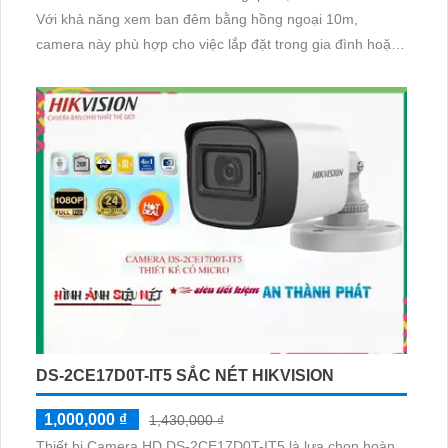
Với khả năng xem ban đêm bằng hồng ngoại 10m,
camera này phù hợp cho việc lắp đặt trong gia đình hoặc
căn hộ. Bên cạnh đó, công nghệ IP Wifi giúp truyền tải
video mà không ảnh hưởng đến chất lượng
DS-2CE17D0T-IT5 SẮC NÉT HIKVISION
1,000,000 ₫
1,430,000 ₫
Thiết bị Camera HD DS-2CE17D0T-IT5 là lựa chọn hoàn