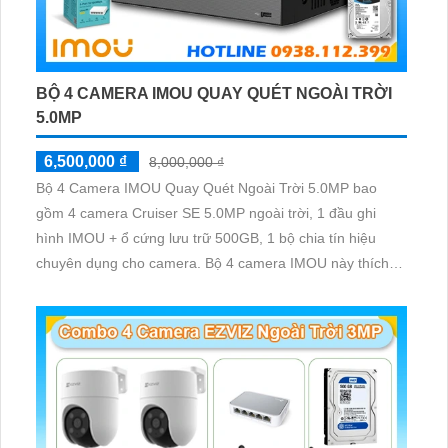
BỘ 4 CAMERA IMOU QUAY QUÉT NGOÀI TRỜI
5.0MP
6,500,000 ₫
8,000,000 ₫
Bộ 4 Camera IMOU Quay Quét Ngoài Trời 5.0MP bao
gồm 4 camera Cruiser SE 5.0MP ngoài trời, 1 đầu ghi
hình IMOU + ổ cứng lưu trữ 500GB, 1 bộ chia tín hiệu
chuyên dụng cho camera. Bộ 4 camera IMOU này thích
hợp lắp đặt cho kho hàng, nhà xưởng, khu phố và khu vực
cần giám sát ngoài trời