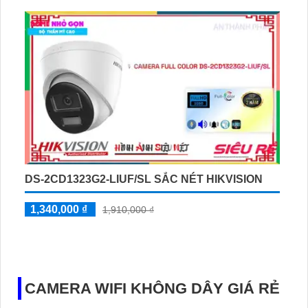
H.265+/H
DS-2CD1323G2-LIUF/SL SẮC NÉT HIKVISION
1,340,000 ₫
1,910,000 ₫
CAMERA WIFI KHÔNG DÂY GIÁ RẺ