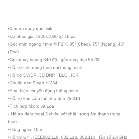
Camera quay quét wifi
•Độ phân giải 1920x1080 @ 15fps
•Góc nhìn ngang 4mm@ F2.4, 85°(Chéo), 75° (Ngang),45°
(Dọc)
•Góc quay ngang 340 độ , góc xoay dọc 55 độ
•Hỗ trợ tính năng theo dõi thông minh
•Hỗ trợ DWDR, 3D DNR , BLC , ICR
•Chuấn nén Smart H.264
•Phát hiện chuyển động thông minh
•Hỗ trợ khe cắm thẻ nhớ đến 256GB
•Tích hợp Micro và Loa
- Hỗ trợ đàm thoại 2 chiều với chất lượng âm thanh trung
thực
•Hồng ngoại 10m
•Hỗ trợ wifi , IEEE802.11b, 802.11g, 802.11n , tần số 2.4GHz