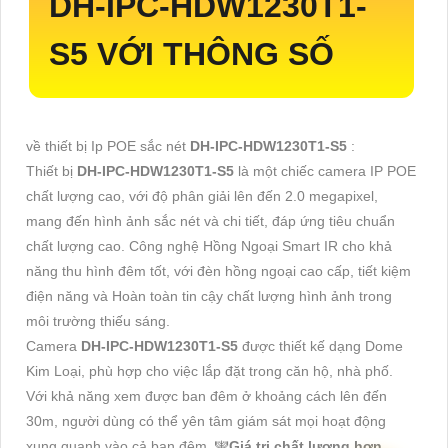
DH-IPC-HDW1230T1-
S5
VỚI THÔNG SỐ
về thiết bị Ip POE sắc nét
DH-IPC-HDW1230T1-S5
:
Thiết bị
DH-IPC-HDW1230T1-S5
là một chiếc camera IP POE
chất lượng cao, với độ phân giải lên đến 2.0 megapixel,
mang đến hình ảnh sắc nét và chi tiết, đáp ứng tiêu chuẩn
chất lượng cao. Công nghệ Hồng Ngoại Smart IR cho khả
năng thu hình đêm tốt, với đèn hồng ngoại cao cấp, tiết kiệm
điện năng và Hoàn toàn tin cậy chất lượng hình ảnh trong
môi trường thiếu sáng.
Camera
DH-IPC-HDW1230T1-S5
được thiết kế dạng Dome
Kim Loại, phù hợp cho việc lắp đặt trong căn hộ, nhà phố.
Với khả năng xem được ban đêm ở khoảng cách lên đến
30m, người dùng có thể yên tâm giám sát mọi hoạt động
xung quanh vào cả ban đêm. ️🕎
Giá trị chất lượng hơn