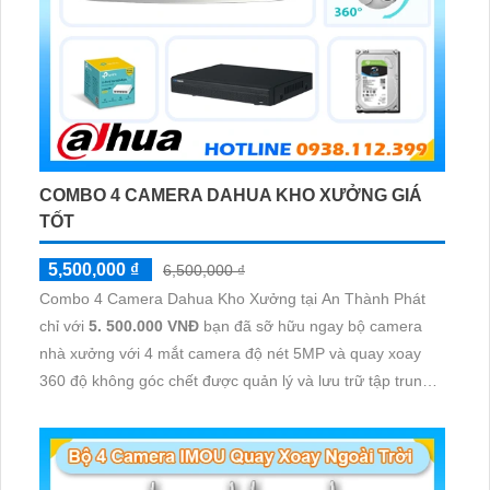
COMBO 4 CAMERA DAHUA KHO XƯỞNG GIÁ
TỐT
5,500,000 ₫
6,500,000 ₫
Combo 4 Camera Dahua Kho Xưởng tại An Thành Phát
chỉ với
5. 500.000 VNĐ
bạn đã sỡ hữu ngay bộ camera
nhà xưởng với 4 mắt camera độ nét 5MP và quay xoay
360 độ không góc chết được quản lý và lưu trữ tập trung
về đầu ghi hình ổ cứng hỗ trợ xem qua tivi