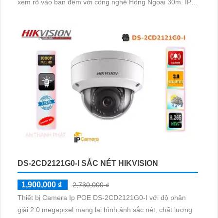
xem rõ vào ban đêm với công nghệ Hồng Ngoại 30m. IP
POE là tiện ích giúp truyền dẫn năng lượng và dữ liệu một
cách hiệu quả
DS-2CD2121G0-I SẮC NÉT HIKVISION
1,900,000 ₫
2,730,000 ₫
Thiết bị Camera Ip POE DS-2CD2121G0-I với độ phân
giải 2.0 megapixel mang lại hình ảnh sắc nét, chất lượng