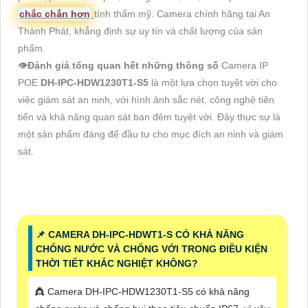
chắc chắn hơn
tính thẩm mỹ. Camera chính hãng tại An
Thành Phát, khẳng định sự uy tín và chất lượng của sản
phẩm.
👁
Đánh giá tổng quan hết những thông số
Camera IP
POE
DH-IPC-HDW1230T1-S5
là một lựa chọn tuyệt vời cho
việc giám sát an ninh, với hình ảnh sắc nét, công nghệ tiên
tiến và khả năng quan sát ban đêm tuyệt vời. Đây thực sự là
một sản phẩm đáng để đầu tư cho mục đích an ninh và giám
sát.
📌 CAMERA DH-IPC-HDWT1-S CÓ KHẢ NĂNG
CHỐNG NƯỚC VÀ CHỐNG VỚI TRONG ĐIỀU KIỆN
THỜI TIẾT KHẮC NGHIỆT KHÔNG?
👸 Camera DH-IPC-HDW1230T1-S5 có khả năng