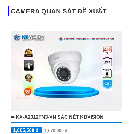
CAMERA QUAN SÁT ĐỀ XUẤT
➠ KX-A2012TN3-VN SẮC NÉT KBVISION
1,085,500 ₫
1,670,000 ₫