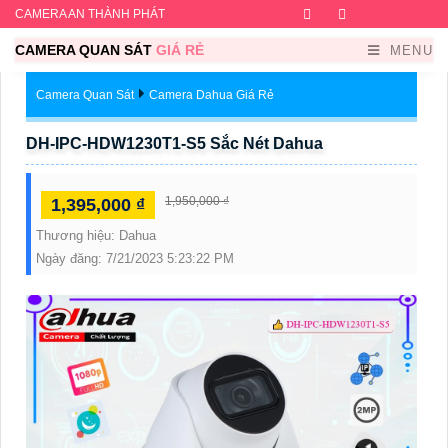
CAMERA AN THÀNH PHÁT
Facebook
Twitter
Instagram
Dribb
CAMERA QUAN SÁT
GIÁ RẺ
MENU
Camera Quan Sát
Camera Dahua Giá Rẻ
DH-IPC-HDW1230T1-S5 Sắc Nét Dahua
1,950,000 ₫
1,395,000 ₫
Thương hiệu:
Dahua
Ngày đăng:
7/21/2023 5:23:22 PM