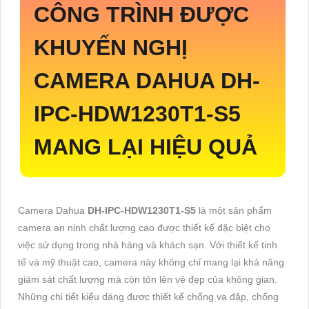
CÔNG TRÌNH ĐƯỢC
KHUYẾN NGHỊ
CAMERA DAHUA
DH-
IPC-HDW1230T1-S5
MANG LẠI HIỆU QUẢ
Camera Dahua
DH-IPC-HDW1230T1-S5
là một sản phẩm
camera an ninh chất lượng cao được thiết kế đặc biệt cho
việc sử dụng trong nhà hàng và khách sạn. Với thiết kế tinh
tế và mỹ thuật cao, camera này không chỉ mang lại khả năng
giám sát chất lượng mà còn tôn lên vẻ đẹp của không gian.
Những chi tiết kiểu dáng được thiết kế chống va đập, chống