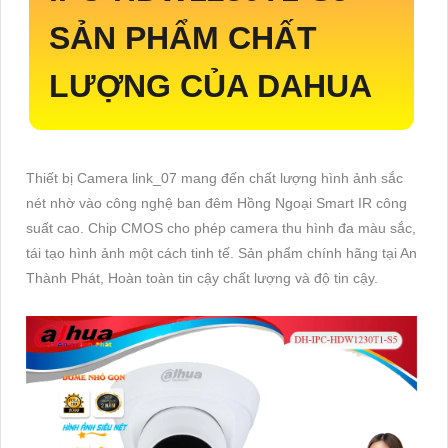
SẢN PHẨM CHẤT
LƯỢNG CỦA DAHUA
Thiết bị Camera link_07 mang đến chất lượng hình ảnh sắc
nét nhờ vào công nghệ ban đêm Hồng Ngoại Smart IR công
suất cao. Chip CMOS cho phép camera thu hình đa màu sắc,
tái tạo hình ảnh một cách tinh tế. Sản phẩm chính hãng tại An
Thành Phát, Hoàn toàn tin cậy chất lượng và độ tin cậy.