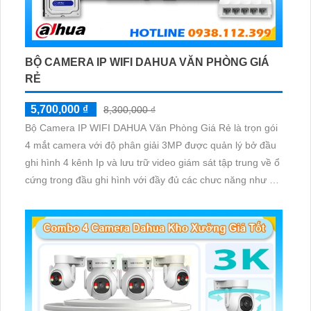
BỘ CAMERA IP WIFI DAHUA VĂN PHÒNG GIÁ
RẺ
5,700,000 ₫
8,300,000 ₫
Bộ Camera IP WIFI DAHUA Văn Phòng Giá Rẻ là trọn gói
4 mắt camera với độ phân giải 3MP được quản lý bở đầu
ghi hình 4 kênh Ip và lưu trữ video giám sát tập trung về ổ
cứng trong đầu ghi hình với đầy đủ các chưc năng như AI
Phát hiện chuyển động, đàm thoại âm thanh 2 chiều và
giám sát có màu vào ban đêm