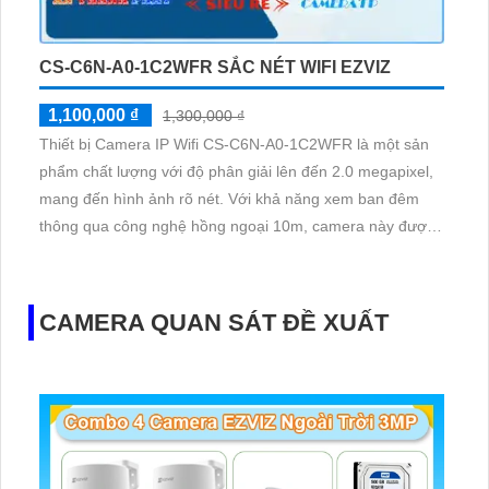
CS-C6N-A0-1C2WFR SẮC NÉT WIFI EZVIZ
1,100,000 ₫
1,300,000 ₫
Thiết bị Camera IP Wifi CS-C6N-A0-1C2WFR là một sản
phẩm chất lượng với độ phân giải lên đến 2.0 megapixel,
mang đến hình ảnh rõ nét. Với khả năng xem ban đêm
thông qua công nghệ hồng ngoại 10m, camera này được
trang bị IP Wifi giúp truy cập dễ dàng mà không giảm chất
lượng. Hơn nữa, với công nghệ hồng ngoại EXIR, giúp
camera hoạt động hiệu quả
CAMERA QUAN SÁT ĐỀ XUẤT