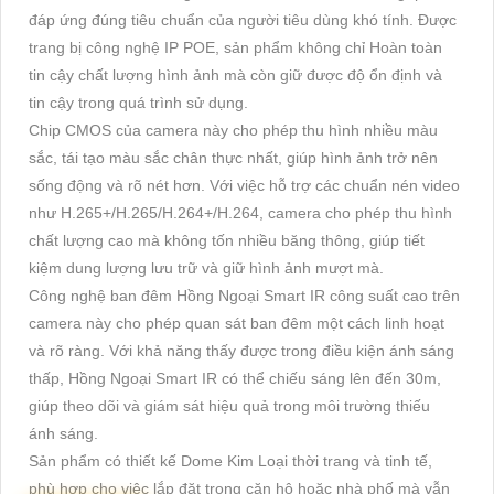
đáp ứng đúng tiêu chuẩn của người tiêu dùng khó tính. Được
trang bị công nghệ IP POE, sản phẩm không chỉ Hoàn toàn
tin cậy chất lượng hình ảnh mà còn giữ được độ ổn định và
tin cậy trong quá trình sử dụng.
Chip CMOS của camera này cho phép thu hình nhiều màu
sắc, tái tạo màu sắc chân thực nhất, giúp hình ảnh trở nên
sống động và rõ nét hơn. Với việc hỗ trợ các chuẩn nén video
như H.265+/H.265/H.264+/H.264, camera cho phép thu hình
chất lượng cao mà không tốn nhiều băng thông, giúp tiết
kiệm dung lượng lưu trữ và giữ hình ảnh mượt mà.
Công nghệ ban đêm Hồng Ngoại Smart IR công suất cao trên
camera này cho phép quan sát ban đêm một cách linh hoạt
và rõ ràng. Với khả năng thấy được trong điều kiện ánh sáng
thấp, Hồng Ngoại Smart IR có thể chiếu sáng lên đến 30m,
giúp theo dõi và giám sát hiệu quả trong môi trường thiếu
ánh sáng.
Sản phẩm có thiết kế Dome Kim Loại thời trang và tinh tế,
phù hợp cho việc lắp đặt trong căn hộ hoặc nhà phố mà vẫn