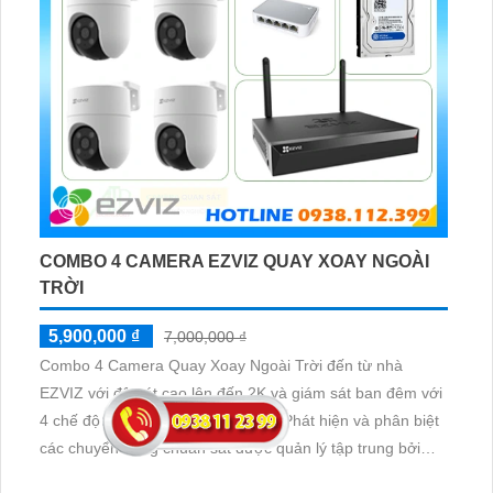
COMBO 4 CAMERA EZVIZ QUAY XOAY NGOÀI
TRỜI
5,900,000 ₫
7,000,000 ₫
Combo 4 Camera Quay Xoay Ngoài Trời đến từ nhà
EZVIZ với độ nét cao lên đến 2K và giám sát ban đêm với
4 chế độ khác nhau, công nghệ AI Phát hiện và phân biệt
các chuyển động chuẩn sát được quản lý tập trung bởi
đầu ghi hình IP WiFi