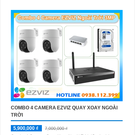
hợp lắp đặt cho kho hàng, nhà xưởng, khu phố và khu vực
cần giám sát ngoài trời
COMBO 4 CAMERA EZVIZ QUAY XOAY NGOÀI
TRỜI
5,900,000 ₫
7,000,000 ₫