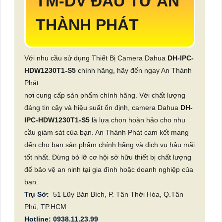
TM-DV ĐẦU TƯ AN
THÀNH PHÁT
Với nhu cầu sử dụng Thiết Bị Camera Dahua
DH-IPC-
HDW1230T1-S5
chính hãng, hãy đến ngay An Thành
Phát
nơi cung cấp sản phẩm chính hãng. Với chất lượng
đáng tin cậy và hiệu suất ổn định, camera Dahua
DH-
IPC-HDW1230T1-S5
là lựa chọn hoàn hảo cho nhu
cầu giám sát của bạn. An Thành Phát cam kết mang
đến cho bạn sản phẩm chính hãng và dịch vụ hậu mãi
tốt nhất. Đừng bỏ lỡ cơ hội sở hữu thiết bị chất lượng
để bảo vệ an ninh tại gia đình hoặc doanh nghiệp của
bạn.
Trụ Sở:
51 Lũy Bán Bích, P. Tân Thới Hòa, Q.Tân
Phú, TP.HCM
Hotline: 0938.11.23.99