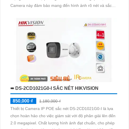
Camera này đảm bảo mang đến hình ảnh rõ nét và sắc
nét. Chất lượng của sản phẩm đạt tiêu chuẩn cao, cho
phép quan sát ban đêm thông qua chế độ hồng ngoại
30m
➠ DS-2CD1021G0-I SẮC NÉT HIKVISION
850,000 ₫
1,180,000 ₫
Thiết bị Camera IP POE sắc nét DS-2CD1021G0-I là lựa
chọn hoàn hảo cho việc giám sát với độ phân giải lên đến
2.0 megapixel. Chất lượng hình ảnh đạt chuẩn, cho phép