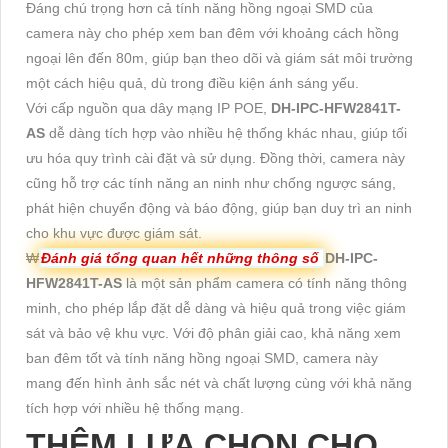
Đáng chú trọng hơn cả tính năng hồng ngoại SMD của
camera này cho phép xem ban đêm với khoảng cách hồng
ngoại lên đến 80m, giúp bạn theo dõi và giám sát môi trường
một cách hiệu quả, dù trong điều kiện ánh sáng yếu.
Với cấp nguồn qua dây mạng IP POE,
DH-IPC-HFW2841T-
AS
dễ dàng tích hợp vào nhiều hệ thống khác nhau, giúp tối
ưu hóa quy trình cài đặt và sử dụng. Đồng thời, camera này
cũng hỗ trợ các tính năng an ninh như chống ngược sáng,
phát hiện chuyển động và báo động, giúp bạn duy trì an ninh
cho khu vực được giám sát.
₩
Đánh giá tổng quan hết những thông số
DH-IPC-
HFW2841T-AS
là một sản phẩm camera có tính năng thông
minh, cho phép lắp đặt dễ dàng và hiệu quả trong việc giám
sát và bảo vệ khu vực. Với độ phân giải cao, khả năng xem
ban đêm tốt và tính năng hồng ngoại SMD, camera này
mang đến hình ảnh sắc nét và chất lượng cùng với khả năng
tích hợp với nhiều hệ thống mạng.
THÊM LỰA CHỌN CHO