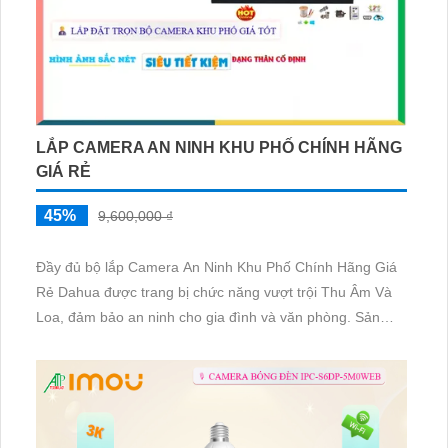
LẮP CAMERA AN NINH KHU PHỐ CHÍNH HÃNG
GIÁ RẺ
45%
9,600,000 ₫
Đầy đủ bộ lắp Camera An Ninh Khu Phố Chính Hãng Giá
Rẻ Dahua được trang bị chức năng vượt trội Thu Âm Và
Loa, đảm bảo an ninh cho gia đình và văn phòng. Sản
phẩm được thiết kế nhỏ gọn tinh tế, phù hợp với mọi
không gian.
Bộ lắp Camera An Ninh Khu Phố Chính Hãng Giá Rẻ
Dahua mang đến khả năng thu âm chất lượng cao, giúp
theo dõi và ghi lại mọi sự kiện quan trọng