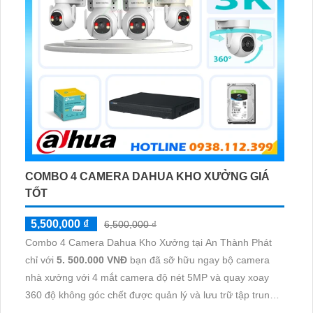
COMBO 4 CAMERA DAHUA KHO XƯỞNG GIÁ
TỐT
5,500,000 ₫
6,500,000 ₫
Combo 4 Camera Dahua Kho Xưởng tại An Thành Phát
chỉ với
5. 500.000 VNĐ
bạn đã sỡ hữu ngay bộ camera
nhà xưởng với 4 mắt camera độ nét 5MP và quay xoay
360 độ không góc chết được quản lý và lưu trữ tập trung
về đầu ghi hình ổ cứng hỗ trợ xem qua tivi