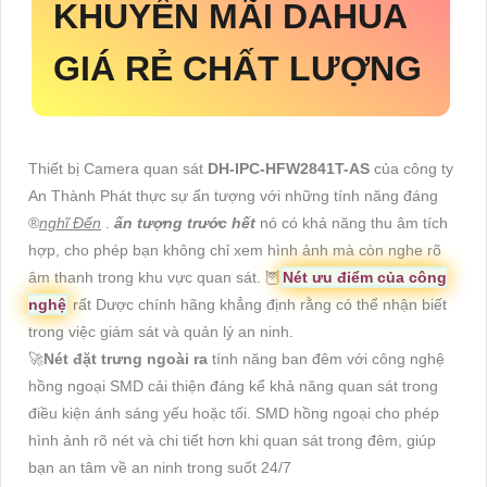
KHUYẾN MÃI DAHUA
GIÁ RẺ CHẤT LƯỢNG
Thiết bị Camera quan sát
DH-IPC-HFW2841T-AS
của công ty
An Thành Phát thực sự ấn tượng với những tính năng đáng
®️
nghĩ Đến
.
ấn tượng trước hết
nó có khả năng thu âm tích
hợp, cho phép bạn không chỉ xem hình ảnh mà còn nghe rõ
âm thanh trong khu vực quan sát. 🦉
Nét ưu điểm của công
nghệ
rất Dược chính hãng khẳng định rằng có thể nhận biết
trong việc giám sát và quản lý an ninh.
🚀
Nét đặt trưng ngoài ra
tính năng ban đêm với công nghệ
hồng ngoại SMD cải thiện đáng kể khả năng quan sát trong
điều kiện ánh sáng yếu hoặc tối. SMD hồng ngoại cho phép
hình ảnh rõ nét và chi tiết hơn khi quan sát trong đêm, giúp
bạn an tâm về an ninh trong suốt 24/7