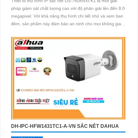
Thiết bị thu hình IP sắc nét DS-7608NXI-K1 là một giải
pháp giám sát chất lượng cao với độ phân giải lên đến 8.0
megapixel. Với khả năng thu hình chi tiết nhỏ và xem ban
đêm, sản phẩm này đảm bảo an ninh cho mọi không gian.
Được trang bị công nghệ IP tiên tiến, không giảm chất
lượng hình ảnh
DH-IPC-HFW1431TC1-A-VN SẮC NÉT DAHUA