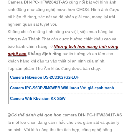
Camera
DH-IPC-HFW2841T-AS
cũng nổi bật với hình ảnh
sinh động nhờ công nghệ mượt hơn CMOS. Hình ảnh được
tái hiện rõ ràng, sắc nét và độ phân giải cao, mang lại trải
nghiệm quan sát tuyệt vời.
Không chỉ có những tính năng ưu việt, việc mua hàng tại
công ty An Thành Phát còn được hưởng chiết khấu cao và
bảo hành chính hãng. ♢
Những tích hợp mang tính công
nghệ cao
Khẳng định rằng
sự tin tưởng và an tâm cho
khách hàng khi đầu tư vào thiết bị an ninh của mình.
Top sản phẩm Thu Âm khác đang được bán chạy:
Camera Hikvision DS-2CD1027G2-LUF
Camera IPC-S6DP-5M0WEB Wifi Imou Với giá cạnh tranh
Camera Wifi Kbvision KX-S5W
🎬
Có thể đánh giá gọn hơn
camera
DH-IPC-HFW2841T-AS
là một lựa chọn đáng cân nhắc cho việc giám sát và quản lý
an ninh. Với khả năng thu âm tích hợp, công nghệ hồng