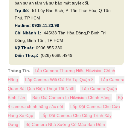
bạn sự an tâm và sự bảo mật tuyệt đối.
Trụ Sở:
51 Lũy Bán Bích, P. Tân Thới Hòa, Q.Tân
Phú, TP.HCM
Hotline: 0938.11.23.99
Chi Nhánh 1:
445/38 Tân Hòa Đông,P Bình Trị
Đông, Bình Tân, TP HCM
Kỹ Thuật:
0906.855.330
Điện Thoại:
(028) 6688.4949
Thông Tin:
Lắp Camera Thương Hiệu Hikvision Chính
Hãng
Lắp Camera Wifi Giá Rẻ Tại Quận 8
Lắp Camera
Quan Sát Qua Điện Thoại Tốt Nhất
Lăp Camera Quận
Bình Tân
Báo Giá Camera Ip Hikvision Chính Hãng
Bộ
4 camera chính hãng sắc nét
Lắp Đặt Camera Cho Cửa
Hàng Xe Đạp
Lắp Đặt Camera Cho Công Trình Xây
Dựng
Bộ Camera Nhà Xưởng Có Màu Ban Đêm