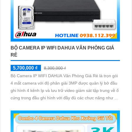
BỘ CAMERA IP WIFI DAHUA VĂN PHÒNG GIÁ
RẺ
5,700,000 ₫
8,300,000 ₫
Bộ Camera IP WIFI DAHUA Văn Phòng Giá Rẻ là trọn gói
4 mắt camera với độ phân giải 3MP được quản lý bở đầu
ghi hình 4 kênh Ip và lưu trữ video giám sát tập trung về ổ
cứng trong đầu ghi hình với đầy đủ các chưc năng như AI
Phát hiện chuyển động, đàm thoại âm thanh 2 chiều và
giám sát có màu vào ban đêm