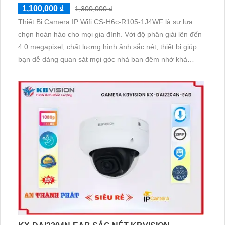
1,100,000 ₫
1,300,000 ₫
Thiết Bị Camera IP Wifi CS-H6c-R105-1J4WF là sự lựa
chọn hoàn hảo cho mọi gia đình. Với độ phân giải lên đến
4.0 megapixel, chất lượng hình ảnh sắc nét, thiết bị giúp
bạn dễ dàng quan sát mọi góc nhà ban đêm nhờ khả
năng hồng ngoại 10m. Được trang bị công nghệ IP Wifi
hiện đại, không giảm chất lượng hồng ngoại Smart IR,
thiết bị còn xoay 360 độ, ưu điểm thu âm rõ ràng