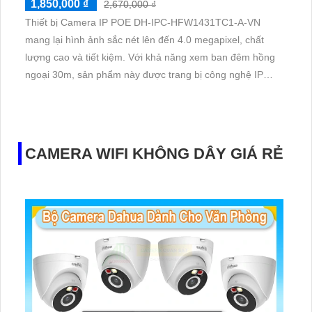
1,850,000 ₫
2,670,000 ₫
Thiết bị Camera IP POE DH-IPC-HFW1431TC1-A-VN
mang lại hình ảnh sắc nét lên đến 4.0 megapixel, chất
lượng cao và tiết kiệm. Với khả năng xem ban đêm hồng
ngoại 30m, sản phẩm này được trang bị công nghệ IP
POE đảm bảo không giảm chất lượng. ONVIF camera
xưởng sản xuất, thiết bị có thân kim loại chắc chắn, thu
âm rõ ràng, mang lại trải nghiệm tuyệt vời cho người sử
dụng
CAMERA WIFI KHÔNG DÂY GIÁ RẺ