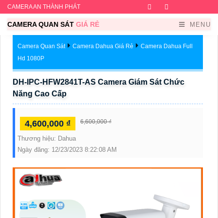
CAMERA AN THÀNH PHÁT
Facebook
Twitter
Instagram
Dribb
CAMERA QUAN SÁT
GIÁ RẺ
MENU
Camera Quan Sát
Camera Dahua Giá Rẻ
Camera Dahua Full
Hd 1080P
DH-IPC-HFW2841T-AS Camera Giám Sát Chức
Năng Cao Cấp
6,600,000 ₫
4,600,000 ₫
Thương hiệu:
Dahua
Ngày đăng:
12/23/2023 8:22:08 AM