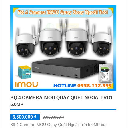
BỘ 4 CAMERA IMOU QUAY QUÉT NGOÀI TRỜI
5.0MP
6,500,000 ₫
8,000,000 ₫
Bộ 4 Camera IMOU Quay Quét Ngoài Trời 5.0MP bao