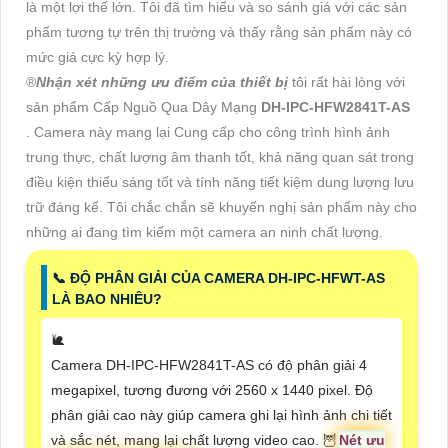
là một lợi thế lớn. Tôi đã tìm hiểu và so sánh giá với các sản
phẩm tương tự trên thị trường và thấy rằng sản phẩm này có
mức giá cực kỳ hợp lý.
®️
Nhận xét những ưu điểm của thiết bị
tôi rất hài lòng với
sản phẩm Cấp Nguồ Qua Dây Mạng
DH-IPC-HFW2841T-AS
. Camera này mang lại Cung cấp cho công trình hình ảnh
trung thực, chất lượng âm thanh tốt, khả năng quan sát trong
điều kiện thiếu sáng tốt và tính năng tiết kiệm dung lượng lưu
trữ đáng kể. Tôi chắc chắn sẽ khuyến nghị sản phẩm này cho
những ai đang tìm kiếm một camera an ninh chất lượng.
📞 ĐỘ PHÂN GIẢI CỦA CAMERA DH-IPC-HFWT-AS
LÀ BAO NHIÊU?
🐌
Camera DH-IPC-HFW2841T-AS có độ phân giải 4
megapixel, tương đương với 2560 x 1440 pixel. Độ
phân giải cao này giúp camera ghi lại hình ảnh chi tiết
và sắc nét, mang lại chất lượng video cao. 🦉
Nét ưu