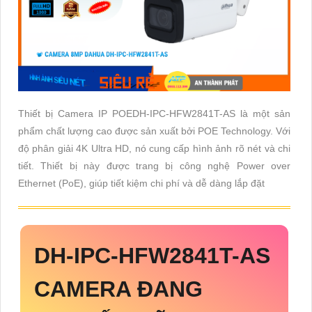
Thiết bị Camera IP POEDH-IPC-HFW2841T-AS là một sản
phẩm chất lượng cao được sản xuất bởi POE Technology. Với
độ phân giải 4K Ultra HD, nó cung cấp hình ảnh rõ nét và chi
tiết. Thiết bị này được trang bị công nghệ Power over
Ethernet (PoE), giúp tiết kiệm chi phí và dễ dàng lắp đặt
DH-IPC-HFW2841T-AS
CAMERA ĐANG