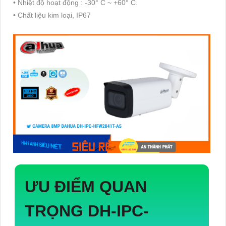
• Nhiệt độ hoạt động : -30° C ~ +60° C.
• Chất liệu kim loại, IP67
ƯU ĐIỂM QUAN
TRỌNG
DH-IPC-