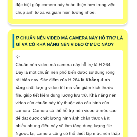
đặc biệt giúp camera này hoàn thiện hơn trong việc
chụp ảnh từ xa và giảm hiện tượng nhoè.
⁉️ CHUẨN NÉN VIDEO MÀ CAMERA NÀY HỖ TRỢ LÀ
GÌ VÀ CÓ KHẢ NĂNG NÉN VIDEO Ở MỨC NÀO?
🦅
Chuẩn nén video mà camera này hỗ trợ là H.264.
Đây là một chuẩn nén phổ biến được sử dụng rộng
rãi hiện nay. Đặc điểm của H.264 là
Khẳng định
rằng
chất lượng video tốt mà vẫn giảm kích thước
file, giúp tiết kiệm dung lượng lưu trữ. Khả năng nén
video của chuẩn này tùy thuộc vào cấu hình của
camera. Camera có thể hỗ trợ nén video ở mức cao
để đạt được chất lượng hình ảnh chân thực và ít
nhiễu nhưng điều này sẽ làm tăng dung lượng file.
Ngược lại, camera cũng có thể thiết lập mức nén thấp