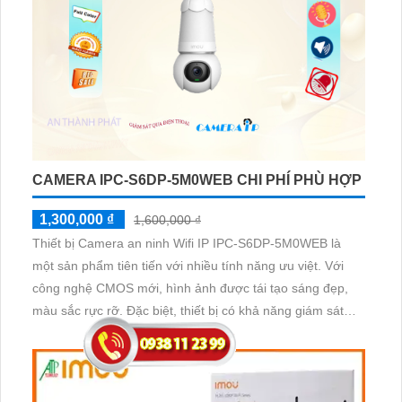
CAMERA IPC-S6DP-5M0WEB CHI PHÍ PHÙ HỢP
1,300,000 ₫
1,600,000 ₫
Thiết bị Camera an ninh Wifi IP IPC-S6DP-5M0WEB là
một sản phẩm tiên tiến với nhiều tính năng ưu việt. Với
công nghệ CMOS mới, hình ảnh được tái tạo sáng đẹp,
màu sắc rực rỡ. Đặc biệt, thiết bị có khả năng giám sát
ban đêm thông qua công nghệ Hồng Ngoại với tầm quan
sát lên đến 25m