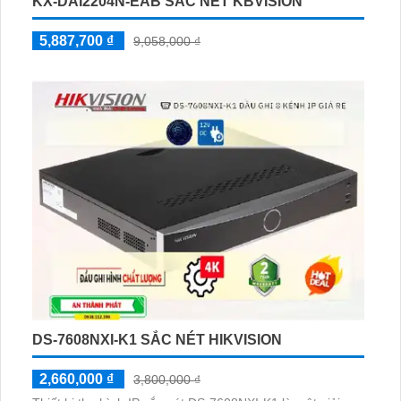
KX-DAI2204N-EAB SẮC NÉT KBVISION
5,887,700 ₫
9,058,000 ₫
DS-7608NXI-K1 SẮC NÉT HIKVISION
2,660,000 ₫
3,800,000 ₫