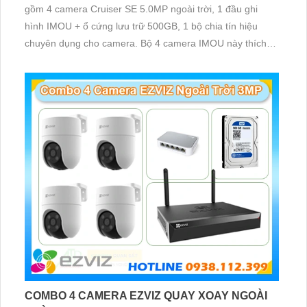
gồm 4 camera Cruiser SE 5.0MP ngoài trời, 1 đầu ghi
hình IMOU + ổ cứng lưu trữ 500GB, 1 bộ chia tín hiệu
chuyên dụng cho camera. Bộ 4 camera IMOU này thích
hợp lắp đặt cho kho hàng, nhà xưởng, khu phố và khu vực
cần giám sát ngoài trời
COMBO 4 CAMERA EZVIZ QUAY XOAY NGOÀI