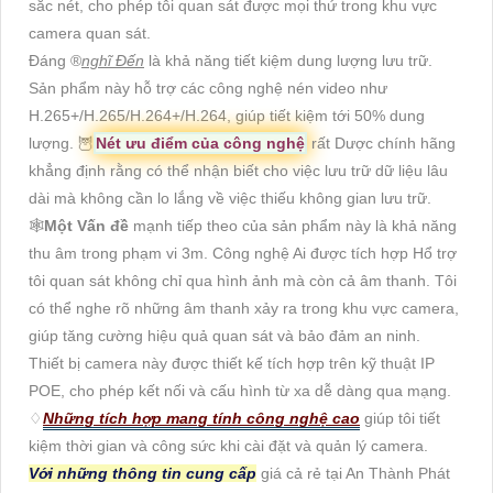
sắc nét, cho phép tôi quan sát được mọi thứ trong khu vực
camera quan sát.
Đáng ®️
nghĩ Đến
là khả năng tiết kiệm dung lượng lưu trữ.
Sản phẩm này hỗ trợ các công nghệ nén video như
H.265+/H.265/H.264+/H.264, giúp tiết kiệm tới 50% dung
lượng. 🦉
Nét ưu điểm của công nghệ
rất Dược chính hãng
khẳng định rằng có thể nhận biết cho việc lưu trữ dữ liệu lâu
dài mà không cần lo lắng về việc thiếu không gian lưu trữ.
🕸️
Một Vấn đề
mạnh tiếp theo của sản phẩm này là khả năng
thu âm trong phạm vi 3m. Công nghệ Ai được tích hợp Hổ trợ
tôi quan sát không chỉ qua hình ảnh mà còn cả âm thanh. Tôi
có thể nghe rõ những âm thanh xảy ra trong khu vực camera,
giúp tăng cường hiệu quả quan sát và bảo đảm an ninh.
Thiết bị camera này được thiết kế tích hợp trên kỹ thuật IP
POE, cho phép kết nối và cấu hình từ xa dễ dàng qua mạng.
♢
Những tích hợp mang tính công nghệ cao
giúp tôi tiết
kiệm thời gian và công sức khi cài đặt và quản lý camera.
Với những thông tin cung cấp
giá cả rẻ tại An Thành Phát