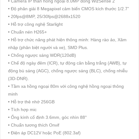
• Camera IP thân hồng ngoại 8.0MP dòng WizSense 2
• Độ phân giải 8 Megapixel cảm biến CMOS kích thước 1/2.7”
• 20fps@8MP, 25/30fps@2688x1520
• Hỗ trợ công nghệ Starlight
• Chuẩn nén H265+
• Hỗ trợ chức năng phát hiện thông minh: Hàng rào ảo, Xâm
nhập (phân biệt người và xe), SMD Plus.
• Chống ngược sáng WDR(120dB)
• Chế độ ngày đêm (ICR), tự động cân bằng trắng (AWB), tự
động bù sáng (AGC), chống ngược sáng (BLC), chống nhiễu
(3D-DNR).
• Tầm xa hồng ngoại 80m với công nghệ hồng ngoại thông
minh
• Hỗ trợ thẻ nhớ 256GB
• Tích hợp mic
• Ống kính cố định 3.6mm, góc nhìn 88°
• Chuẩn tương thích Onvif
• Điện áp DC12V hoặc PoE (802.3af)