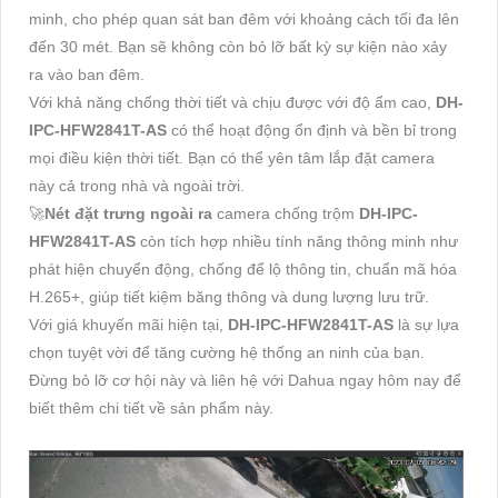
minh, cho phép quan sát ban đêm với khoảng cách tối đa lên
đến 30 mét. Bạn sẽ không còn bỏ lỡ bất kỳ sự kiện nào xảy
ra vào ban đêm.
Với khả năng chống thời tiết và chịu được với độ ẩm cao,
DH-
IPC-HFW2841T-AS
có thể hoạt động ổn định và bền bỉ trong
mọi điều kiện thời tiết. Bạn có thể yên tâm lắp đặt camera
này cả trong nhà và ngoài trời.
🚀
Nét đặt trưng ngoài ra
camera chống trộm
DH-IPC-
HFW2841T-AS
còn tích hợp nhiều tính năng thông minh như
phát hiện chuyển động, chống để lộ thông tin, chuẩn mã hóa
H.265+, giúp tiết kiệm băng thông và dung lượng lưu trữ.
Với giá khuyến mãi hiện tại,
DH-IPC-HFW2841T-AS
là sự lựa
chọn tuyệt vời để tăng cường hệ thống an ninh của bạn.
Đừng bỏ lỡ cơ hội này và liên hệ với Dahua ngay hôm nay để
biết thêm chi tiết về sản phẩm này.