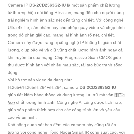
Camera IP
DS-2CD2363G2-IU
là một sản phẩm chất lượng
từ thương hiệu nổi tiếng Hikvision, mang đến cho người dùng
trải nghiệm hình ảnh sắc nét đến từng chi tiết. Với công nghệ
Ultra 4k lite, sản phẩm này cho phép quay video và chụp hình
trong độ phân giải cao, mang lại hình ảnh rõ nét, chi tiết.
Camera này được trang bị công nghệ IP không bị giảm chất
lượng, giúp bảo vệ và giữ vững chất lượng hình ảnh ngay cả
khi truyền tải qua mạng. Chip Progressive Scan CMOS giúp
thu được hình ảnh với nhiều màu sắc, tái tạo bức tranh sống
động.
Với hỗ trợ nén video đa dạng như
H.265+/H.265/H.264+/H.264, camera
DS-2CD2363G2-IU
giúp tiết kiệm băng thông và dung lượng lưu trữ mà vẫn 🎛
Tin
hơn
chất lượng hình ảnh. Công nghệ AI cũng được tích hợp,
giúp sản phẩm thích hợp cho các công trình lớn và yêu cầu
cao về an ninh.
Khả năng quan sát ban đêm của camera này cũng rất ấn
tượng với công nghệ Hồng Ngoại Smart IR công suất cao, với