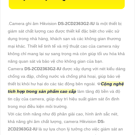
.Camera ghi âm Hikvision
DS-2CD2363G2-IU
là một thiết bị
giám sát chất lượng cao được thiết kế đặc biệt cho việc sử
dụng trong nhà hàng, khách sạn và các không gian thương
mại khác. Thiết kế tinh tế và mỹ thuật cao của camera này
không chỉ mang lại sự sang trọng mà còn giúp tối ưu hóa khả
năng quan sát và bảo vệ cho không gian của bạn.
Camera
DS-2CD2363G2-IU
được xây dựng với nét kiểu dáng
chống va đập, chống nước và chống phá hoại, giúp bảo vệ
thiết bị khỏi hư hại do các tác động bên ngoài. ☫
Cộng nghệ
tích hợp trong sản phẩm cao cấp
làm tăng độ bền và độ
tin cậy của camera, giúp duy trì hiệu suất giám sát ổn định
trong mọi điều kiện môi trường.
Với các tính năng như độ phân giải cao, hình ảnh sắc nét,
khả năng ghi âm chất lượng, camera Hikvision
DS-
2CD2363G2-IU
là sự lựa chọn lý tưởng cho việc giám sát an