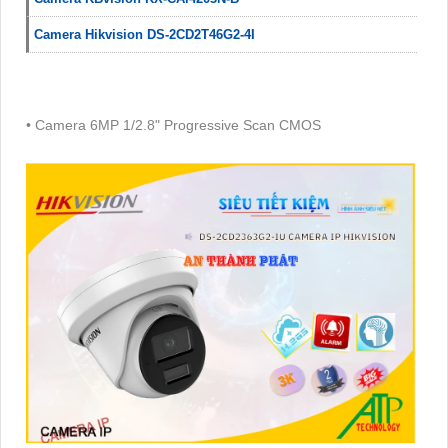
Camera Hikvision DS-2CD2T46G2-4I
• Camera 6MP 1/2.8" Progressive Scan CMOS