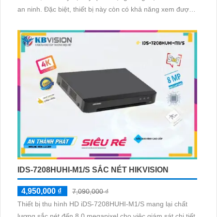
an ninh. Đặc biệt, thiết bị này còn có khả năng xem được
ban đêm và được trang bị công nghệ AHD, CVI, TVI, BCS
độ bền cao. Với khả năng kết nối thêm 16 Camera IP, đây
là lựa chọn lý tưởng cho kho hàng, nhà xưởng
IDS-7208HUHI-M1/S SẮC NÉT HIKVISION
4,950,000 ₫
7,090,000 ₫
Thiết bị thu hình HD iDS-7208HUHI-M1/S mang lại chất
lượng sắc nét đến 8.0 megapixel cho việc giám sát chi tiết