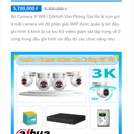
5,700,000 ₫
8,300,000 ₫
Bộ Camera IP WIFI DAHUA Văn Phòng Giá Rẻ là trọn gói
4 mắt camera với độ phân giải 3MP được quản lý bở đầu
ghi hình 4 kênh Ip và lưu trữ video giám sát tập trung về ổ
cứng trong đầu ghi hình với đầy đủ các chưc năng như AI
Phát hiện chuyển động, đàm thoại âm thanh 2 chiều và
giám sát có màu vào ban đêm