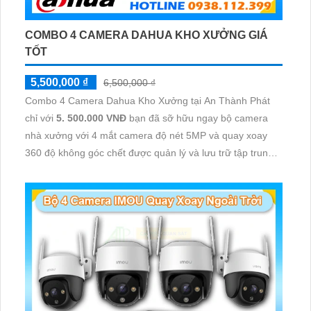
COMBO 4 CAMERA DAHUA KHO XƯỞNG GIÁ
TỐT
5,500,000 ₫
6,500,000 ₫
Combo 4 Camera Dahua Kho Xưởng tại An Thành Phát
chỉ với
5. 500.000 VNĐ
bạn đã sỡ hữu ngay bộ camera
nhà xưởng với 4 mắt camera độ nét 5MP và quay xoay
360 độ không góc chết được quản lý và lưu trữ tập trung
về đầu ghi hình ổ cứng hỗ trợ xem qua tivi