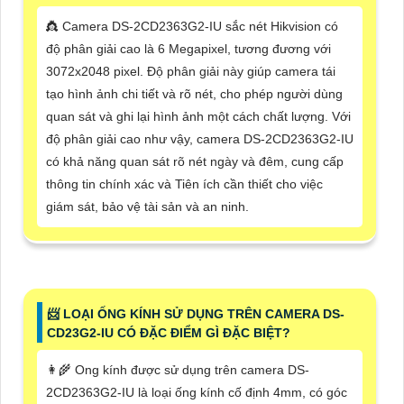
👸 Camera DS-2CD2363G2-IU sắc nét Hikvision có
độ phân giải cao là 6 Megapixel, tương đương với
3072x2048 pixel. Độ phân giải này giúp camera tái
tạo hình ảnh chi tiết và rõ nét, cho phép người dùng
quan sát và ghi lại hình ảnh một cách chất lượng. Với
độ phân giải cao như vậy, camera DS-2CD2363G2-IU
có khả năng quan sát rõ nét ngày và đêm, cung cấp
thông tin chính xác và Tiên ích cần thiết cho việc
giám sát, bảo vệ tài sản và an ninh.
📨 LOẠI ỐNG KÍNH SỬ DỤNG TRÊN CAMERA DS-
CD23G2-IU CÓ ĐẶC ĐIỂM GÌ ĐẶC BIỆT?
👩‍🌾 Ong kính được sử dụng trên camera DS-
2CD2363G2-IU là loại ống kính cố định 4mm, có góc