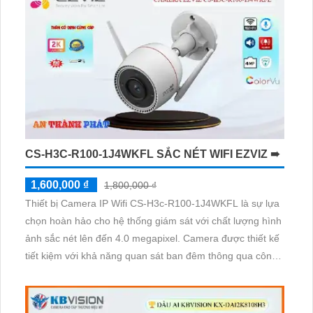
CS-H3C-R100-1J4WKFL SẮC NÉT WIFI EZVIZ ➠
1,600,000 ₫
1,800,000 ₫
Thiết bị Camera IP Wifi CS-H3c-R100-1J4WKFL là sự lựa
chọn hoàn hảo cho hệ thống giám sát với chất lượng hình
ảnh sắc nét lên đến 4.0 megapixel. Camera được thiết kế
tiết kiệm với khả năng quan sát ban đêm thông qua công
nghệ hồng ngoại có tầm xa 30m. Sản phẩm được trang bị
công nghệ IP Wifi tiên tiến, không giảm chất lượng dù kết
nối không dây