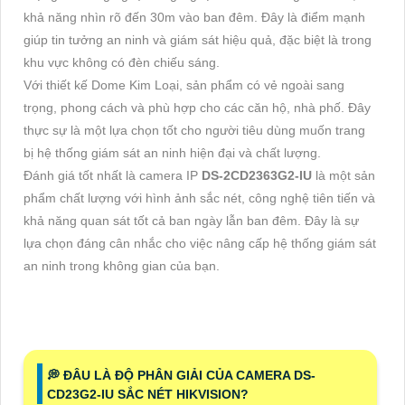
khả năng nhìn rõ đến 30m vào ban đêm. Đây là điểm mạnh
giúp tin tưởng an ninh và giám sát hiệu quả, đặc biệt là trong
khu vực không có đèn chiếu sáng.
Với thiết kế Dome Kim Loại, sản phẩm có vẻ ngoài sang
trọng, phong cách và phù hợp cho các căn hộ, nhà phố. Đây
thực sự là một lựa chọn tốt cho người tiêu dùng muốn trang
bị hệ thống giám sát an ninh hiện đại và chất lượng.
Đánh giá tốt nhất là camera IP
DS-2CD2363G2-IU
là một sản
phẩm chất lượng với hình ảnh sắc nét, công nghệ tiên tiến và
khả năng quan sát tốt cả ban ngày lẫn ban đêm. Đây là sự
lựa chọn đáng cân nhắc cho việc nâng cấp hệ thống giám sát
an ninh trong không gian của bạn.
️💭 ĐÂU LÀ ĐỘ PHÂN GIẢI CỦA CAMERA DS-
CD23G2-IU SẮC NÉT HIKVISION?