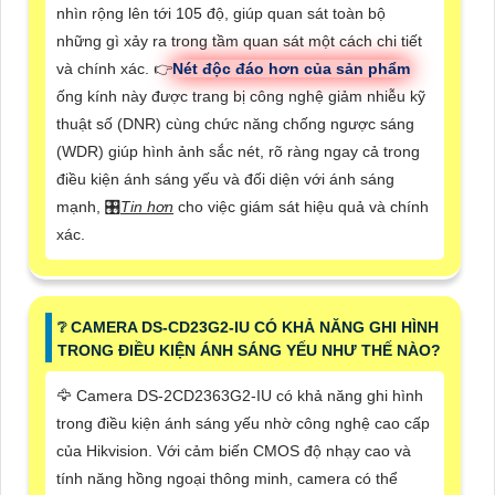
nhìn rộng lên tới 105 độ, giúp quan sát toàn bộ
những gì xảy ra trong tầm quan sát một cách chi tiết
và chính xác. 👉
Nét độc đáo hơn của sản phẩm
ống kính này được trang bị công nghệ giảm nhiễu kỹ
thuật số (DNR) cùng chức năng chống ngược sáng
(WDR) giúp hình ảnh sắc nét, rõ ràng ngay cả trong
điều kiện ánh sáng yếu và đối diện với ánh sáng
mạnh, 🎛
Tin hơn
cho việc giám sát hiệu quả và chính
xác.
❔ CAMERA DS-CD23G2-IU CÓ KHẢ NĂNG GHI HÌNH
TRONG ĐIỀU KIỆN ÁNH SÁNG YẾU NHƯ THẾ NÀO?
🦅 Camera DS-2CD2363G2-IU có khả năng ghi hình
trong điều kiện ánh sáng yếu nhờ công nghệ cao cấp
của Hikvision. Với cảm biến CMOS độ nhạy cao và
tính năng hồng ngoại thông minh, camera có thể