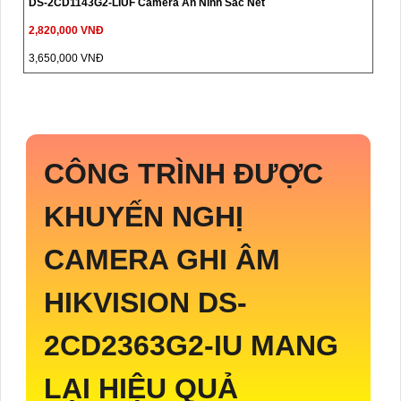
DS-2CD1143G2-LIUF Camera An Ninh Sắc Nét
2,820,000 VNĐ
3,650,000 VNĐ
CÔNG TRÌNH ĐƯỢC
KHUYẾN NGHỊ
CAMERA GHI ÂM
HIKVISION
DS-
2CD2363G2-IU
MANG
LẠI HIỆU QUẢ