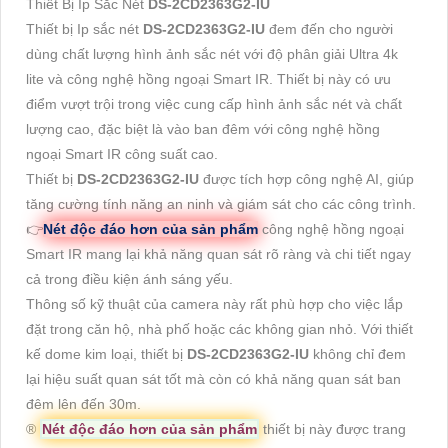
Thiết Bị Ip Sắc Nét
DS-2CD2363G2-IU
Thiết bị Ip sắc nét
DS-2CD2363G2-IU
đem đến cho người
dùng chất lượng hình ảnh sắc nét với độ phân giải Ultra 4k
lite và công nghệ hồng ngoại Smart IR. Thiết bị này có ưu
điểm vượt trội trong việc cung cấp hình ảnh sắc nét và chất
lượng cao, đặc biệt là vào ban đêm với công nghệ hồng
ngoại Smart IR công suất cao.
Thiết bị
DS-2CD2363G2-IU
được tích hợp công nghệ AI, giúp
tăng cường tính năng an ninh và giám sát cho các công trình.
👉
Nét độc đáo hơn của sản phẩm
công nghệ hồng ngoại
Smart IR mang lại khả năng quan sát rõ ràng và chi tiết ngay
cả trong điều kiện ánh sáng yếu.
Thông số kỹ thuật của camera này rất phù hợp cho việc lắp
đặt trong căn hộ, nhà phố hoặc các không gian nhỏ. Với thiết
kế dome kim loại, thiết bị
DS-2CD2363G2-IU
không chỉ đem
lại hiệu suất quan sát tốt mà còn có khả năng quan sát ban
đêm lên đến 30m.
®️
Nét độc đáo hơn của sản phẩm
thiết bị này được trang