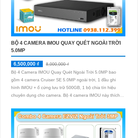
BỘ 4 CAMERA IMOU QUAY QUÉT NGOÀI TRỜI
5.0MP
6,500,000 ₫
8,000,000 ₫
Bộ 4 Camera IMOU Quay Quét Ngoài Trời 5.0MP bao
gồm 4 camera Cruiser SE 5.0MP ngoài trời, 1 đầu ghi
hình IMOU + ổ cứng lưu trữ 500GB, 1 bộ chia tín hiệu
chuyên dụng cho camera. Bộ 4 camera IMOU này thích
hợp lắp đặt cho kho hàng, nhà xưởng, khu phố và khu vực
cần giám sát ngoài trời