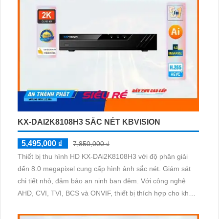
KX-DAI2K8108H3 SẮC NÉT KBVISION
5,495,000 ₫
7,850,000 ₫
Thiết bị thu hình HD KX-DAi2K8108H3 với độ phân giải
đến 8.0 megapixel cung cấp hình ảnh sắc nét. Giám sát
chi tiết nhỏ, đảm bảo an ninh ban đêm. Với công nghệ
AHD, CVI, TVI, BCS và ONVIF, thiết bị thích hợp cho kho
hàng, nhà xưởng