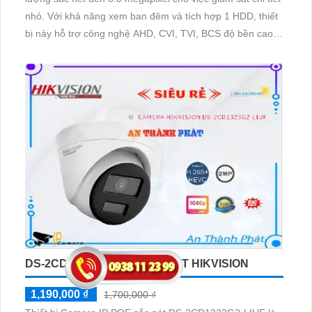
nhỏ. Với khả năng xem ban đêm và tích hợp 1 HDD, thiết
bị này hỗ trợ công nghệ AHD, CVI, TVI, BCS độ bền cao,
cung cấp 16 Camera IP. Đầu Ghi 8 kênh đi kèm công
nghệ AI, phù hợp cho các công trình và khu vực như kho
hàng, nhà xưởng
DS-2CD1323G2-LIUF SẮC NÉT HIKVISION
1,190,000 ₫
1,700,000 ₫