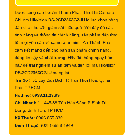
Được cung cấp bởi An Thành Phát, Thiết Bị Camera
Ghi Âm Hikvision
DS-2CD2363G2-IU
là lựa chọn hàng
đầu cho nhu cầu giám sát hiệu quả. Với đầy đủ các
tính năng và thông tin chính hãng, sản phẩm đáp ứng
tốt mọi yêu cầu về camera an ninh. An Thành Phát
cam kết mang đến cho bạn sản phẩm chính hãng,
đáng tin cậy và chất lượng. Hãy đặt hàng ngay hôm
nay để trải nghiệm sự an tâm và tiện lợi mà Hikvision
DS-2CD2363G2-IU
mang lại.
Trụ Sở:
51 Lũy Bán Bích, P. Tân Thới Hòa, Q.Tân
Phú, TP.HCM
Hotline: 0938.11.23.99
Chi Nhánh 1:
445/38 Tân Hòa Đông,P Bình Trị
Đông, Bình Tân, TP HCM
Kỹ Thuật:
0906.855.330
Điện Thoại:
(028) 6688.4949