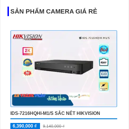
SẢN PHẨM CAMERA GIÁ RẺ
IDS-7216HQHI-M1/S SẮC NÉT HIKVISION
6,390,000 ₫
9,140,000 ₫