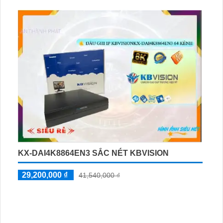
vào ban đêm và có 1 HDD. Được trang bị công nghệ AHD,
CVI, TVI, BCS với độ bền cao, phẩm cung cấp thêm 4
Camera IP, phù hợp cho việc giám sát kho hàng, nhà
xưởng
KX-DAI4K8864EN3 SẮC NÉT KBVISION
29,200,000 ₫
41,540,000 ₫