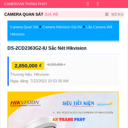
CAMERA AN THÀNH PHÁT
Facebook
Twitter
Instagram
Dribb
CAMERA QUAN SÁT
GIÁ RẺ
MENU
Camera Quan Sát
Camera Hikvision Giá Rẻ
Lắp Camera Wifi
Hikvision
DS-2CD2363G2-IU Sắc Nét Hikvision
4,220,000 ₫
2,850,000 ₫
Thương hiệu:
Hikvision
Ngày đăng:
7/22/2023 10:53:30 AM