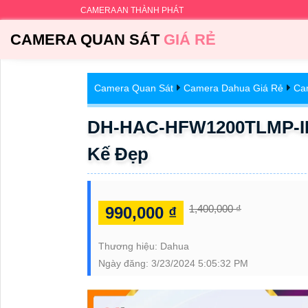
CAMERA AN THÀNH PHÁT
CAMERA QUAN SÁT
GIÁ RẺ
Camera Quan Sát
Camera Dahua Giá Rẻ
Ca
DH-HAC-HFW1200TLMP-IL
Kế Đẹp
1,400,000 ₫
990,000 ₫
Thương hiệu:
Dahua
Ngày đăng:
3/23/2024 5:05:32 PM