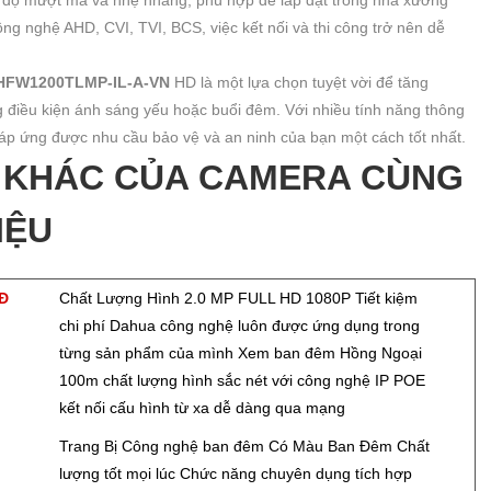
g nghệ AHD, CVI, TVI, BCS, việc kết nối và thi công trở nên dễ
HFW1200TLMP-IL-A-VN
HD là một lựa chọn tuyệt vời để tăng
g điều kiện ánh sáng yếu hoặc buổi đêm. Với nhiều tính năng thông
áp ứng được nhu cầu bảo vệ và an ninh của bạn một cách tốt nhất.
N KHÁC CỦA CAMERA CÙNG
IỆU
NĐ
Chất Lượng Hình 2.0 MP FULL HD 1080P Tiết kiệm
chi phí Dahua công nghệ luôn được ứng dụng trong
từng sản phẩm của mình Xem ban đêm Hồng Ngoại
100m chất lượng hình sắc nét với công nghệ IP POE
kết nối cấu hình từ xa dễ dàng qua mạng
Đ
Trang Bị Công nghệ ban đêm Có Màu Ban Đêm Chất
lượng tốt mọi lúc Chức năng chuyên dụng tích hợp