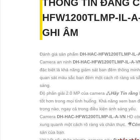
THÔNG TIN ĐÁNG 
HFW1200TLMP-IL-A
GHI ÂM
Đánh giá sản phẩm
DH-HAC-HFW1200TLMP-IL-
Camera an ninh
DH-HAC-HFW1200TLMP-IL-A-
đặc biệt là khả năng giám sát ban đêm thông minh
quan sát màu sắc ban đêm một cách rõ ràng và sắc 
sáng.
Độ phân giải 2.0 MP của camera ⁂
Hãy Tin rằng
tốt hơn trong mọi tình huống. Khả năng xem ban đê
trọng nào, ngay cả trong điều kiện ánh sáng yếu.
Camera
DH-HAC-HFW1200TLMP-IL-A-VN
HD còn
xung quanh một cách rõ ràng và chân thực. 🎥
Côn
sản của bạn.
Với kết cấu thân plastic, camera này 🔄
chắc chắn