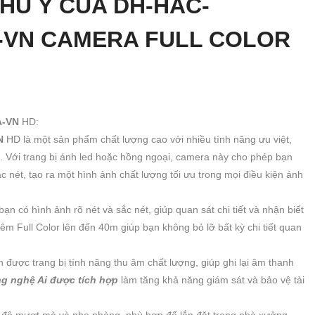
CHÚ Ý CỦA
DH-HAC-
-VN
CAMERA FULL COLOR
A-VN
HD:
VN
HD là một sản phẩm chất lượng cao với nhiều tính năng ưu việt,
. Với trang bị ánh led hoặc hồng ngoại, camera này cho phép bạn
nét, tạo ra một hình ảnh chất lượng tối ưu trong mọi điều kiện ánh
bạn có hình ảnh rõ nét và sắc nét, giúp quan sát chi tiết và nhận biết
m Full Color lên đến 40m giúp bạn không bỏ lỡ bất kỳ chi tiết quan
 được trang bị tính năng thu âm chất lượng, giúp ghi lại âm thanh
g nghệ Ai được tích hợp
làm tăng khả năng giám sát và bảo vệ tài
độ mượt mà và nhẹ nhàng, phù hợp để lắp đặt trong nhà xưởng