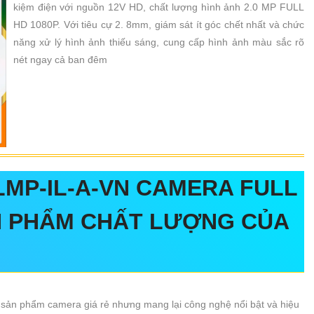
kiệm điện với nguồn 12V HD, chất lượng hình ảnh 2.0 MP FULL
HD 1080P. Với tiêu cự 2. 8mm, giám sát ít góc chết nhất và chức
năng xử lý hình ảnh thiếu sáng, cung cấp hình ảnh màu sắc rõ
nét ngay cả ban đêm
MP-IL-A-VN
CAMERA FULL
N PHẨM CHẤT LƯỢNG CỦA
 sản phẩm camera giá rẻ nhưng mang lại công nghệ nổi bật và hiệu