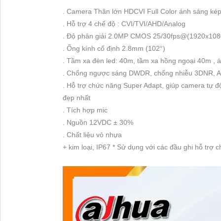
. Camera Thân lớn HDCVI Full Color ánh sáng ké
. Hỗ trợ 4 chế độ : CVI/TVI/AHD/Analog
. Độ phân giải 2.0MP CMOS 25/30fps@(1920x108
. Ống kính cố định 2.8mm (102°)
. Tầm xa đèn led: 40m, tầm xa hồng ngoại 40m , 
. Chống ngược sáng DWDR, chống nhiễu 3DNR, A
. Hỗ trợ chức năng Super Adapt, giúp camera tự 
đẹp nhất
. Tích hợp mic
. Nguồn 12VDC ± 30%
. Chất liệu vỏ nhựa
+ kim loại, IP67 * Sử dụng với các đầu ghi hỗ trợ