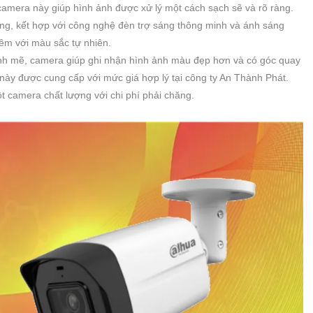
camera này giúp hình ảnh được xử lý một cách sạch sẽ và rõ ràng.
ng, kết hợp với công nghệ đèn trợ sáng thông minh và ánh sáng
êm với màu sắc tự nhiên.
 mẽ, camera giúp ghi nhận hình ảnh màu đẹp hơn và có góc quay
này được cung cấp với mức giá hợp lý tại công ty An Thành Phát.
t camera chất lượng với chi phí phải chăng.