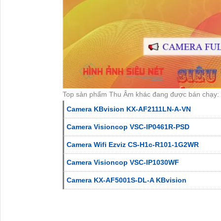
Top sản phẩm Thu Âm khác đang được bán chạy:
Camera KBvision KX-AF2111LN-A-VN
Camera Visioncop VSC-IP0461R-PSD
Camera Wifi Ezviz CS-H1c-R101-1G2WR
Camera Visioncop VSC-IP1030WF
Camera KX-AF5001S-DL-A KBvision