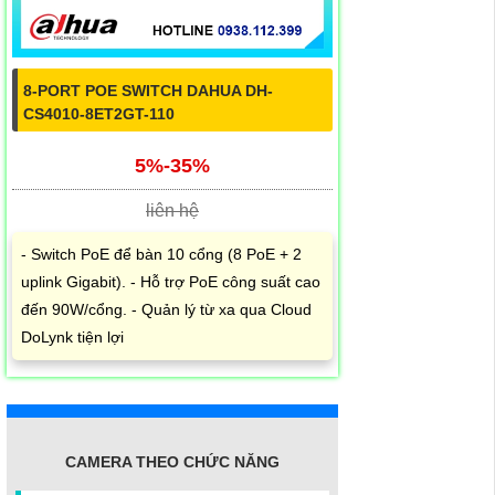
8-PORT POE SWITCH DAHUA DH-
CS4010-8ET2GT-110
5%-35%
liên hệ
- Switch PoE để bàn 10 cổng (8 PoE + 2
uplink Gigabit). - Hỗ trợ PoE công suất cao
đến 90W/cổng. - Quản lý từ xa qua Cloud
DoLynk tiện lợi
CAMERA THEO CHỨC NĂNG