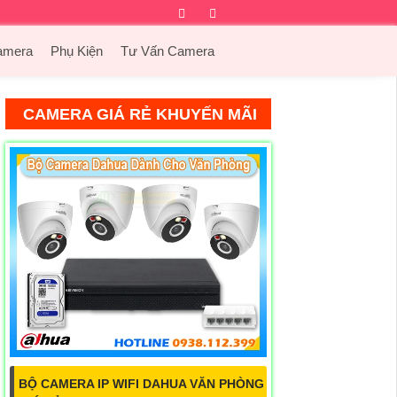
Facebook
Twitter
Instagram
Dribbble
amera
Phụ Kiện
Tư Vấn Camera
CAMERA GIÁ RẺ KHUYẾN MÃI
BỘ CAMERA IP WIFI DAHUA VĂN PHÒNG