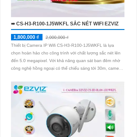
➠ CS-H3-R100-1J5WKFL SẮC NÉT WIFI EZVIZ
1,800,000 ₫
2,000,000 ₫
Thiết bị Camera IP Wifi CS-H3-R100-1J5WKFL là lựa
chọn hoàn hảo cho công trình với chất lượng sắc nét lên
đến 5.0 megapixel. Với khả năng quan sát ban đêm nhờ
công nghệ hồng ngoại có thể chiếu sáng tới 30m, camera
này đảm bảo an ninh 24/7. Sử dụng kết nối IP Wifi, không
giảm chất lượng hình ảnh