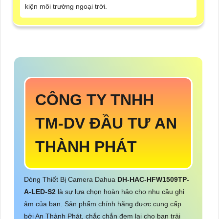
kiện môi trường ngoại trời.
CÔNG TY TNHH
TM-DV ĐẦU TƯ AN
THÀNH PHÁT
Dòng Thiết Bị Camera Dahua
DH-HAC-HFW1509TP-
A-LED-S2
là sự lựa chọn hoàn hảo cho nhu cầu ghi
âm của bạn. Sản phẩm chính hãng được cung cấp
bởi An Thành Phát, chắc chắn đem lại cho bạn trải