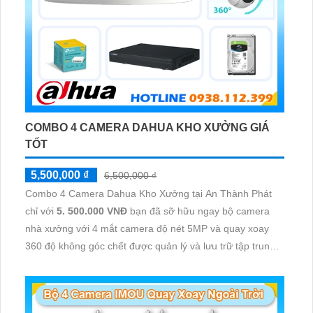
COMBO 4 CAMERA DAHUA KHO XƯỞNG GIÁ
TỐT
5,500,000 ₫
6,500,000 ₫
Combo 4 Camera Dahua Kho Xưởng tại An Thành Phát
chỉ với
5. 500.000 VNĐ
bạn đã sỡ hữu ngay bộ camera
nhà xưởng với 4 mắt camera độ nét 5MP và quay xoay
360 độ không góc chết được quản lý và lưu trữ tập trung
về đầu ghi hình ổ cứng hỗ trợ xem qua tivi