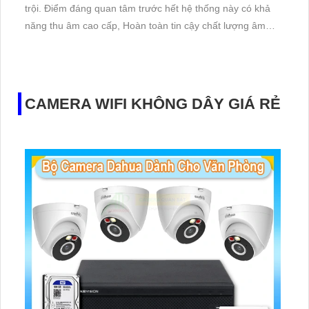
trội. Điểm đáng quan tâm trước hết hệ thống này có khả
năng thu âm cao cấp, Hoàn toàn tin cậy chất lượng âm
thanh trong quá trình giám sát. Bên cạnh đó, hình ảnh
được hiển thị sáng đẹp, cho phép người dùng dễ dàng
nhận biết và phân tích những chi tiết cần thiết
CAMERA WIFI KHÔNG DÂY GIÁ RẺ