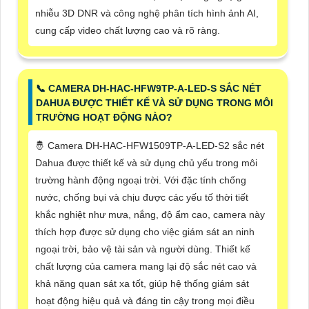
nhiễu 3D DNR và công nghệ phân tích hình ảnh AI,
cung cấp video chất lượng cao và rõ ràng.
📞 CAMERA DH-HAC-HFW9TP-A-LED-S SẮC NÉT
DAHUA ĐƯỢC THIẾT KẾ VÀ SỬ DỤNG TRONG MÔI
TRƯỜNG HOẠT ĐỘNG NÀO?
🤴 Camera DH-HAC-HFW1509TP-A-LED-S2 sắc nét
Dahua được thiết kế và sử dụng chủ yếu trong môi
trường hành động ngoại trời. Với đặc tính chống
nước, chống bụi và chịu được các yếu tố thời tiết
khắc nghiệt như mưa, nắng, độ ẩm cao, camera này
thích hợp được sử dụng cho việc giám sát an ninh
ngoại trời, bảo vệ tài sản và người dùng. Thiết kế
chất lượng của camera mang lại độ sắc nét cao và
khả năng quan sát xa tốt, giúp hệ thống giám sát
hoạt động hiệu quả và đáng tin cậy trong mọi điều