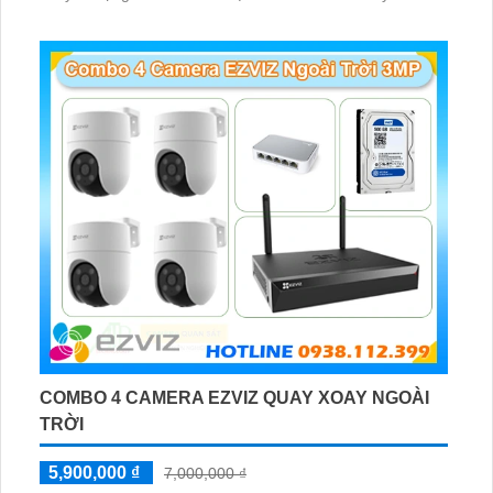
hợp lắp đặt cho kho hàng, nhà xưởng, khu phố và khu vực
cần giám sát ngoài trời
COMBO 4 CAMERA EZVIZ QUAY XOAY NGOÀI
TRỜI
5,900,000 ₫
7,000,000 ₫