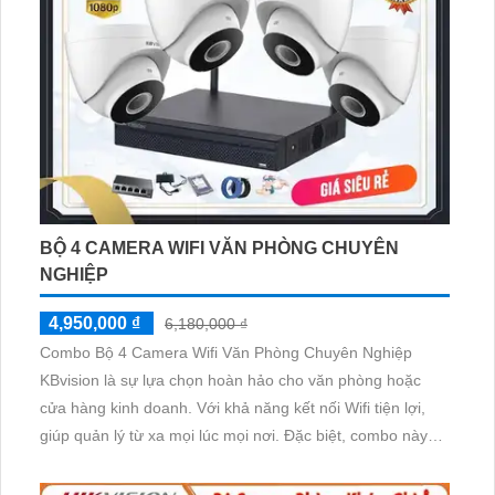
BỘ 4 CAMERA WIFI VĂN PHÒNG CHUYÊN
NGHIỆP
4,950,000 ₫
6,180,000 ₫
Combo Bộ 4 Camera Wifi Văn Phòng Chuyên Nghiệp
KBvision là sự lựa chọn hoàn hảo cho văn phòng hoặc
cửa hàng kinh doanh. Với khả năng kết nối Wifi tiện lợi,
giúp quản lý từ xa mọi lúc mọi nơi. Đặc biệt, combo này
tích hợp khả năng thu âm và loa trong phạm vi 3m, giúp
người dùng giao tiếp một cách dễ dàng