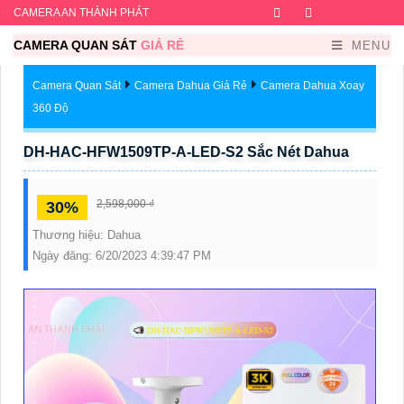
CAMERA AN THÀNH PHÁT
Facebook
Twitter
Instagram
Dribb
CAMERA QUAN SÁT
GIÁ RẺ
MENU
Camera Quan Sát
Camera Dahua Giá Rẻ
Camera Dahua Xoay
360 Độ
DH-HAC-HFW1509TP-A-LED-S2 Sắc Nét Dahua
2,598,000 ₫
30%
Thương hiệu:
Dahua
Ngày đăng:
6/20/2023 4:39:47 PM