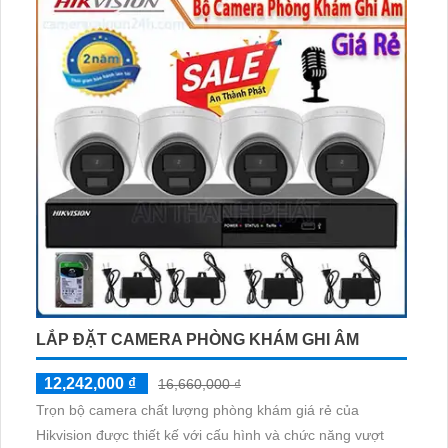
LẮP ĐẶT CAMERA PHÒNG KHÁM GHI ÂM
12,242,000 ₫
16,660,000 ₫
Trọn bộ camera chất lượng phòng khám giá rẻ của
Hikvision được thiết kế với cấu hình và chức năng vượt