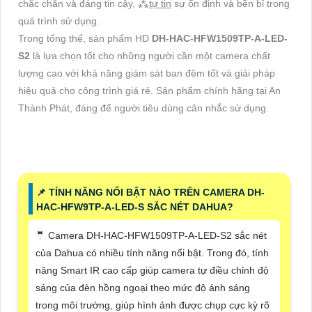
chắc chắn và đáng tin cậy, ⁂
tự tin
sự ổn định và bền bỉ trong
quá trình sử dụng.
Trong tổng thể, sản phẩm HD
DH-HAC-HFW1509TP-A-LED-
S2
là lựa chọn tốt cho những người cần một camera chất
lượng cao với khả năng giám sát ban đêm tốt và giải pháp
hiệu quả cho công trình giá rẻ. Sản phẩm chính hãng tại An
Thành Phát, đáng để người tiêu dùng cân nhắc sử dụng.
📌 TÍNH NĂNG NỔI BẬT NÀO TRÊN CAMERA DH-
HAC-HFW9TP-A-LED-S SẮC NÉT DAHUA?
🤵 Camera DH-HAC-HFW1509TP-A-LED-S2 sắc nét
của Dahua có nhiều tính năng nổi bật. Trong đó, tính
năng Smart IR cao cấp giúp camera tự điều chỉnh độ
sáng của đèn hồng ngoại theo mức độ ánh sáng
trong môi trường, giúp hình ảnh được chụp cực kỳ rõ