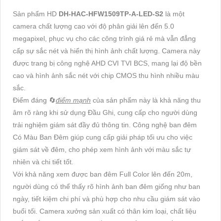
Sản phẩm HD
DH-HAC-HFW1509TP-A-LED-S2
là một
camera chất lượng cao với độ phân giải lên đến 5.0
megapixel, phục vụ cho các công trình giá rẻ mà vẫn đẳng
cấp sự sắc nét và hiển thị hình ảnh chất lượng. Camera này
được trang bị công nghệ AHD CVI TVI BCS, mang lại độ bền
cao và hình ảnh sắc nét với chip CMOS thu hình nhiều màu
sắc.
Điểm đáng 🔄
điểm mạnh
của sản phẩm này là khả năng thu
âm rõ ràng khi sử dụng Đầu Ghi, cung cấp cho người dùng
trải nghiệm giám sát đầy đủ thông tin. Công nghệ ban đêm
Có Màu Ban Đêm giúp cung cấp giải pháp tối ưu cho việc
giám sát về đêm, cho phép xem hình ảnh với màu sắc tự
nhiên và chi tiết tốt.
Với khả năng xem được ban đêm Full Color lên đến 20m,
người dùng có thể thấy rõ hình ảnh ban đêm giống như ban
ngày, tiết kiệm chi phí và phù hợp cho nhu cầu giám sát vào
buổi tối. Camera xưởng sản xuất có thân kim loại, chất liệu