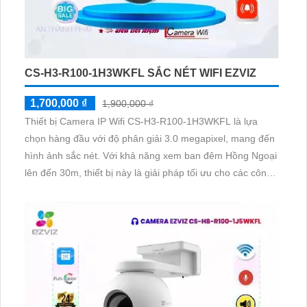
CS-H3-R100-1H3WKFL SẮC NÉT WIFI EZVIZ
1,700,000 ₫
1,900,000 ₫
Thiết bị Camera IP Wifi CS-H3-R100-1H3WKFL là lựa
chọn hàng đầu với độ phân giải 3.0 megapixel, mang đến
hình ảnh sắc nét. Với khả năng xem ban đêm Hồng Ngoại
lên đến 30m, thiết bị này là giải pháp tối ưu cho các công
trình. Công nghệ IP Wifi tiên tiến giữ cho chất lượng hình
ảnh không bị giảm