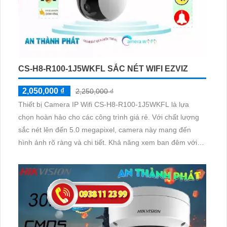
CS-H8-R100-1J5WKFL SẮC NÉT WIFI EZVIZ
2,050,000 ₫
2,250,000 ₫
Thiết bị Camera IP Wifi CS-H8-R100-1J5WKFL là lựa
chọn hoàn hảo cho các công trình giá rẻ. Với chất lượng
sắc nét lên đến 5.0 megapixel, camera này mang đến
hình ảnh rõ ràng và chi tiết. Khả năng xem ban đêm với
hồng ngoại 30m, cùng công nghệ IP Wifi đảm bảo không
giảm chất lượng