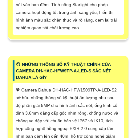
nét vào ban đêm. Tính năng Starlight cho phép
camera hoạt động tốt trong ánh sáng yếu, hiển thị
hình ảnh màu sắc chân thực và rõ ràng, đem lại trải
nghiệm quan sát chất lượng cao.
😓 NHỮNG THÔNG SỐ KỸ THUẬT CHÍNH CỦA
CAMERA DH-HAC-HFW9TP-A-LED-S SẮC NÉT
DAHUA LÀ GÌ?
💖 Camera Dahua DH-HAC-HFW1509TP-A-LED-S2
sở hữu những thông số kỹ thuật ấn tượng như sau:
độ phân giải 5MP cho hình ảnh sắc nét, ống kính cố
định 3.6mm đẳng cấp góc nhìn rộng, chống nước và
chống va đập với chuẩn bảo vệ IP67 và IK10, tích
hợp công nghệ hồng ngoại EXIR 2.0 cung cấp tầm
nhìn ban đêm lên đến 40m, hỗ trợ công nghệ giảm