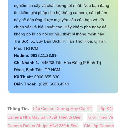
nghiệm tin cậy và chất lượng tốt nhất. Nếu bạn đang
tìm kiếm giải pháp cho hệ thống camera, sản phẩm
này sẽ đáp ứng được mọi yêu cầu của bạn với độ
chính xác và hiệu suất cao. Hãy khám phá ngay để
không bỏ lỡ cơ hội sở hữu thiết bị thông minh này.
Trụ Sở:
51 Lũy Bán Bích, P. Tân Thới Hòa, Q.Tân
Phú, TP.HCM
Hotline: 0938.11.23.99
Chi Nhánh 1:
445/38 Tân Hòa Đông,P Bình Trị
Đông, Bình Tân, TP HCM
Kỹ Thuật:
0906.855.330
Điện Thoại:
(028) 6688.4949
Thông Tin:
Lắp Camera Xưởng May Giá Rẻ
Lắp Đặt
Camera Nhà Máy Sản Xuất Thiết Bị Điện
Giới Thiệu Về
Camera Dahua Dh-Ipc-Hfw1230dt-Stw
Giá Lắp Camera