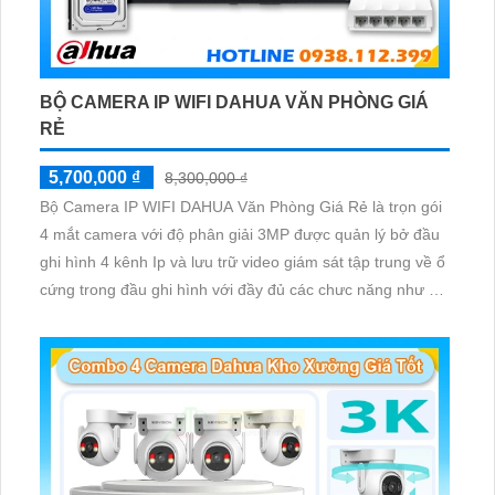
BỘ CAMERA IP WIFI DAHUA VĂN PHÒNG GIÁ
RẺ
5,700,000 ₫
8,300,000 ₫
Bộ Camera IP WIFI DAHUA Văn Phòng Giá Rẻ là trọn gói
4 mắt camera với độ phân giải 3MP được quản lý bở đầu
ghi hình 4 kênh Ip và lưu trữ video giám sát tập trung về ổ
cứng trong đầu ghi hình với đầy đủ các chưc năng như AI
Phát hiện chuyển động, đàm thoại âm thanh 2 chiều và
giám sát có màu vào ban đêm