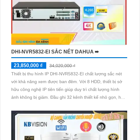
DHI-NVR5832-EI SẮC NÉT DAHUA ➠
23,850,000 ₫
34,020,000 ₫
Thiết bị thu hình IP DHI-NVR5832-EI chất lượng sắc nét
với khả năng xem được ban đêm. Với 8 HDD, thiết bị sở
hữu công nghệ IP tiên tiến giúp duy trì chất lượng hình
ảnh không bị giảm. Đầu ghi 32 kênh thiết kế nhỏ gọn, hỗ
trợ công nghệ AI, phù hợp cho các công trình. Sản phẩm
được trang bị ONVIF, mang đến trải nghiệm theo dõi video
chất lượng cao và ổn định