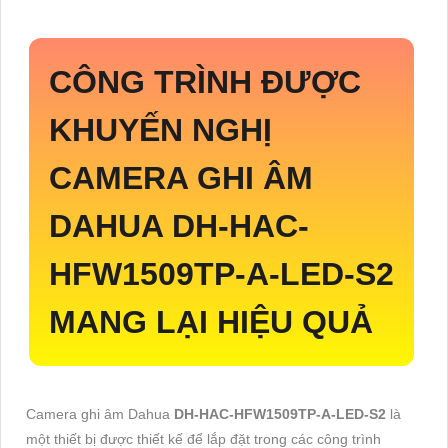
CÔNG TRÌNH ĐƯỢC
KHUYẾN NGHỊ
CAMERA GHI ÂM
DAHUA
DH-HAC-
HFW1509TP-A-LED-S2
MANG LẠI HIỆU QUẢ
Camera ghi âm Dahua
DH-HAC-HFW1509TP-A-LED-S2
là
một thiết bị được thiết kế để lắp đặt trong các công trình