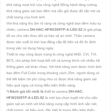
khả năng vượt trội của công nghệ Đồng hành tăng cường
khả năng giám sát ban đêm mà vẫn giữ được độ sắc nét và
chất lượng của hình ảnh.
Với khả năng thu âm rõ ràng và công nghệ ban đêm màu tự
nhiên, camera
DH-HAC-HFW1509TP-A-LED-S2
là giải pháp
tối ưu cho việc theo dõi và bảo vệ an ninh. Thân camera
được sản xuất từ kim loại đẳng cấp độ bền và độ ổn định
trong việc sử dụng hàng ngày.
Thiết bị này cũng được trang bị công nghệ AHD, CVI, TVI,
BCS, cho phép linh hoạt kết nối và tương thích với nhiều hệ
thống giám sát khác nhau. Với khả năng xem được hình ảnh
ban đêm Full Color trong khoảng cách 20m, người dùng có
thể tiết kiệm chi phí cũng như có được khả năng giám sát
hiệu quả ngay cả trong điều kiện thiếu sáng.
📂
Đánh giá tốt nhất là
thiết bị camera
DH-HAC-
HFW1509TP-A-LED-S2
là một lựa chọn tuyệt vời cho việc
giám sát an ninh với khả năng cung cấp hình ảnh sắc nét,
chất lượng, và hiệu quả, đặc biệt là trong điều kiện thiếu