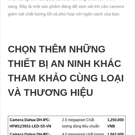
sáng. Đây là một sản phẩm đáng để xem xét khi cần camera
giám sát chất lượng tốt và phù hợp với ngân sách của bạn.
CHỌN THÊM NHỮNG
THIẾT BỊ AN NINH KHÁC
THAM KHẢO CÙNG LOẠI
VÀ THƯƠNG HIỆU
Camera Dahua DH-IPC-
2.0 megapixel Chất
1,250,000
HFW1239S1-LED-S5-VN
lượng đúng tiêu chuẩn
VNĐ
Camera Dahua DH-IPC-
4.0 megapixel chất lượng
1,662,000