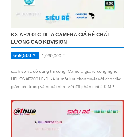
KX-AF2001C-DL-A CAMERA GIÁ RẺ CHẤT
LƯỢNG CAO KBVISION
669,500 ₫
1,030,000 ₫
sạch sẽ và dễ dàng thi công. Camera giá rẻ công nghệ
HD KX-AF2001C-DL-A là một lựa chọn tuyệt vời cho việc
giám sát trong và ngoài nhà. Với độ phân giải 2.0 MP,
camera này mang lại hình ảnh sắc nét cả ban đêm và ban
ngày