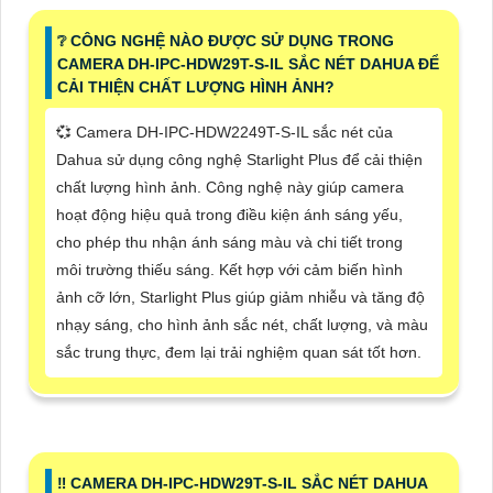
❔ CÔNG NGHỆ NÀO ĐƯỢC SỬ DỤNG TRONG
CAMERA DH-IPC-HDW29T-S-IL SẮC NÉT DAHUA ĐỂ
CẢI THIỆN CHẤT LƯỢNG HÌNH ẢNH?
💞 Camera DH-IPC-HDW2249T-S-IL sắc nét của
Dahua sử dụng công nghệ Starlight Plus để cải thiện
chất lượng hình ảnh. Công nghệ này giúp camera
hoạt động hiệu quả trong điều kiện ánh sáng yếu,
cho phép thu nhận ánh sáng màu và chi tiết trong
môi trường thiếu sáng. Kết hợp với cảm biến hình
ảnh cỡ lớn, Starlight Plus giúp giảm nhiễu và tăng độ
nhạy sáng, cho hình ảnh sắc nét, chất lượng, và màu
sắc trung thực, đem lại trải nghiệm quan sát tốt hơn.
‼️ CAMERA DH-IPC-HDW29T-S-IL SẮC NÉT DAHUA