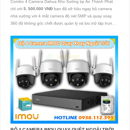
Combo 4 Camera Dahua Kho Xưởng tại An Thành Phát
chỉ với
5. 500.000 VNĐ
bạn đã sỡ hữu ngay bộ camera
nhà xưởng với 4 mắt camera độ nét 5MP và quay xoay
360 độ không góc chết được quản lý và lưu trữ tập trung
về đầu ghi hình ổ cứng hỗ trợ xem qua tivi
BỘ 4 CAMERA IMOU QUAY QUÉT NGOÀI TRỜI