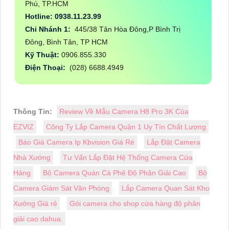
Phú, TP.HCM
Hotline: 0938.11.23.99
Chi Nhánh 1:
445/38 Tân Hòa Đông,P Bình Trị
Đông, Bình Tân, TP HCM
Kỹ Thuật:
0906.855.330
Điện Thoại:
(028) 6688.4949
Thông Tin:
Review Về Mẫu Camera H8 Pro 3K Của
EZVIZ
Công Ty Lắp Camera Quận 1 Uy Tín Chất Lượng
Báo Giá Camera Ip Kbvision Giá Rè
Lắp Đặt Camera
Nhà Xưởng
Tư Vấn Lắp Đặt Hệ Thống Camera Cửa
Hàng
Bộ Camera Quán Cà Phê Độ Phân Giải Cao
Bộ
Camera Giám Sát Văn Phòng
Lắp Camera Quan Sát Kho
Xưởng Giá rẻ
Gói camera cho shop cửa hàng độ phân
giải cao dahua.