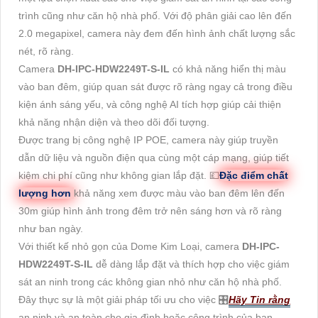
trình cũng như căn hộ nhà phố. Với độ phân giải cao lên đến
2.0 megapixel, camera này đem đến hình ảnh chất lượng sắc
nét, rõ ràng.
Camera
DH-IPC-HDW2249T-S-IL
có khả năng hiển thị màu
vào ban đêm, giúp quan sát được rõ ràng ngay cả trong điều
kiện ánh sáng yếu, và công nghệ AI tích hợp giúp cải thiện
khả năng nhận diện và theo dõi đối tượng.
Được trang bị công nghệ IP POE, camera này giúp truyền
dẫn dữ liệu và nguồn điện qua cùng một cáp mạng, giúp tiết
kiệm chi phí cũng như không gian lắp đặt. 💷
Đặc điểm chất
lượng hơn
khả năng xem được màu vào ban đêm lên đến
30m giúp hình ảnh trong đêm trở nên sáng hơn và rõ ràng
như ban ngày.
Với thiết kế nhỏ gọn của Dome Kim Loại, camera
DH-IPC-
HDW2249T-S-IL
dễ dàng lắp đặt và thích hợp cho việc giám
sát an ninh trong các không gian nhỏ như căn hộ nhà phố.
Đây thực sự là một giải pháp tối ưu cho việc 🎛
Hãy Tin rằng
an ninh và an toàn cho gia đình hoặc công trình của bạn.