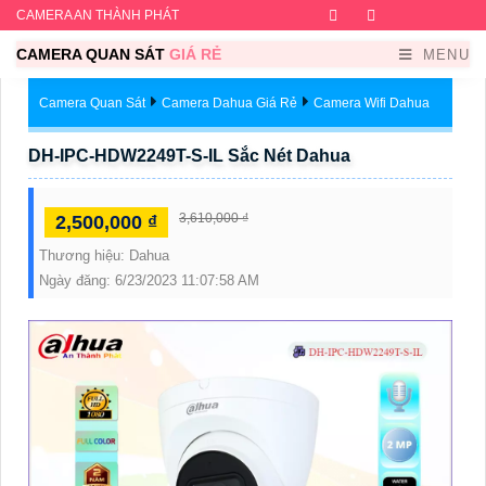
CAMERA AN THÀNH PHÁT
Facebook
Twitter
Instagram
Dribb
CAMERA QUAN SÁT
GIÁ RẺ
MENU
Camera Quan Sát
Camera Dahua Giá Rẻ
Camera Wifi Dahua
DH-IPC-HDW2249T-S-IL Sắc Nét Dahua
3,610,000 ₫
2,500,000 ₫
Thương hiệu:
Dahua
Ngày đăng:
6/23/2023 11:07:58 AM