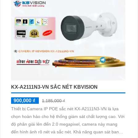
thiết kế dạng Dome Plastic phù hợp cho căn hộ nhà phố,
với ưu điểm thu hình chất lượng cao
KX-A2111N3-VN SẮC NÉT KBVISION
900,000 ₫
1,185,000 ₫
Thiết bị Camera IP POE sắc nét KX-A2111N3-VN là lựa
chọn hoàn hảo cho hệ thống giám sát chất lượng cao. Với
độ phân giải lên đến 2.0 megapixel, camera này mang
đến hình ảnh rõ nét và sắc nét. Khả năng quan sát ban