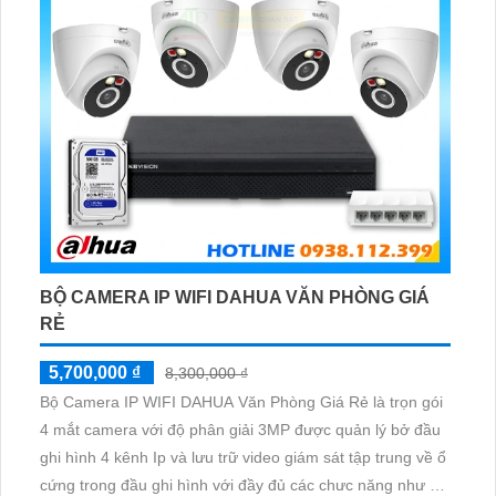
BỘ CAMERA IP WIFI DAHUA VĂN PHÒNG GIÁ
RẺ
5,700,000 ₫
8,300,000 ₫
Bộ Camera IP WIFI DAHUA Văn Phòng Giá Rẻ là trọn gói
4 mắt camera với độ phân giải 3MP được quản lý bở đầu
ghi hình 4 kênh Ip và lưu trữ video giám sát tập trung về ổ
cứng trong đầu ghi hình với đầy đủ các chưc năng như AI