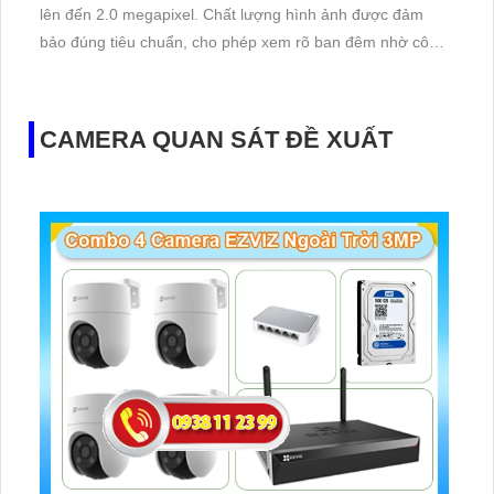
lên đến 2.0 megapixel. Chất lượng hình ảnh được đảm
bảo đúng tiêu chuẩn, cho phép xem rõ ban đêm nhờ công
nghệ hồng ngoại 30m. IP POE giúp truyền tín hiệu mà
không ảnh hưởng đến chất lượng
CAMERA QUAN SÁT ĐỀ XUẤT