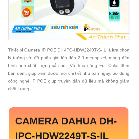
Thiết bị Camera IP POE DH-IPC-HDW2249T-S-IL là lựa chọn
lý tưởng với độ phân giải lên đến 2.0 megapixel, mang đến
hình ảnh chất lượng sắc nét. Với khả năng Full Color 30m
ban đêm, giúp xem được mọi chi tiết như ban ngày. Sử dụng
công nghệ IP POE giúp truyền dẫn dữ liệu mà không giảm
chất lượng
CAMERA DAHUA
DH-
IPC-HDW2249T-S-IL