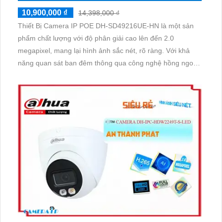
10,900,000 ₫
14,398,000 ₫
Thiết Bị Camera IP POE DH-SD49216UE-HN là một sản
phẩm chất lượng với độ phân giải cao lên đến 2.0
megapixel, mang lại hình ảnh sắc nét, rõ ràng. Với khả
năng quan sát ban đêm thông qua công nghệ hồng ngoại
100m, camera đảm bảo an ninh cho ngôi nhà của bạn. Sử
dụng công nghệ IP POE tiên tiến, giúp truyền tải tín hiệu
mạng một cách ổn định và không giảm chất lượng