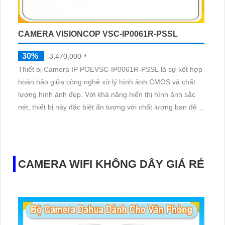
CAMERA VISIONCOP VSC-IP0061R-PSSL
30%
3,470,000 ₫
Thiết bị Camera IP POEVSC-IP0061R-PSSL là sự kết hợp
hoàn hảo giữa công nghệ xử lý hình ảnh CMOS và chất
lượng hình ảnh đẹp. Với khả năng hiển thị hình ảnh sắc
nét, thiết bị này đặc biệt ấn tượng với chất lượng ban đêm
với hồng ngoại 10m, cung cấp bức tranh rõ nét ngay cả
trong điều kiện ánh sáng yếu. Bạn còn có thể tận hưởng
tốc độ tải hình ảnh nhanh hơn với công nghệ IP POE và
độ phân giải 6
CAMERA WIFI KHÔNG DÂY GIÁ RẺ