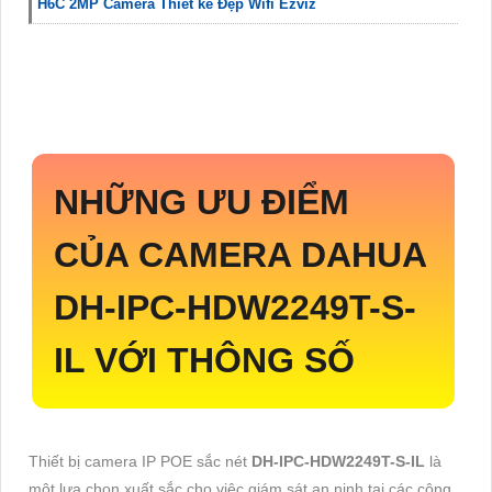
H6C 2MP Camera Thiết kế Đẹp Wifi Ezviz
NHỮNG ƯU ĐIỂM
CỦA CAMERA DAHUA
DH-IPC-HDW2249T-S-
IL
VỚI THÔNG SỐ
Thiết bị camera IP POE sắc nét
DH-IPC-HDW2249T-S-IL
là
một lựa chọn xuất sắc cho việc giám sát an ninh tại các công