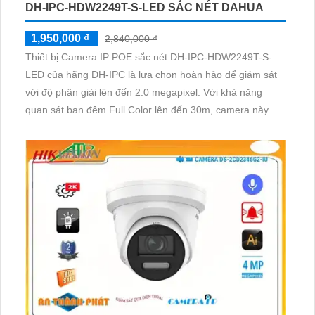
DH-IPC-HDW2249T-S-LED SẮC NÉT DAHUA
1,950,000 ₫
2,840,000 ₫
Thiết bị Camera IP POE sắc nét DH-IPC-HDW2249T-S-
LED của hãng DH-IPC là lựa chọn hoàn hảo để giám sát
với độ phân giải lên đến 2.0 megapixel. Với khả năng
quan sát ban đêm Full Color lên đến 30m, camera này
cung cấp hình ảnh chất lượng ngày và đêm. Sử dụng
công nghệ IP POE tiên tiến, không giảm chất lượng hình
ảnh