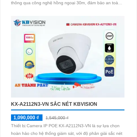
thông qua công nghệ hồng ngoại 30m, đảm bảo an toàn
cho ngôi nhà hay doanh nghiệp của bạn. Thiết bị này
được trang bị công nghệ IP POE giúp truyền tải dữ liệu
một cách ổn định mà không giảm chất lượng
KX-A2112N3-VN SẮC NÉT KBVISION
1,090,000 ₫
1,545,000 ₫
Thiết bị Camera IP POE KX-A2112N3-VN là sự lựa chọn
hoàn hảo cho hệ thống giám sát, với độ phân giải sắc nét