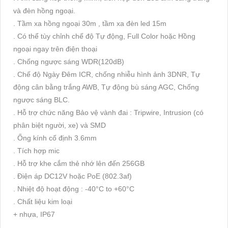
và đèn hồng ngoại.
. Tầm xa hồng ngoại 30m , tầm xa đèn led 15m
. Có thể tùy chỉnh chế độ Tự động, Full Color hoặc Hồng
ngoại ngay trên điện thoại
. Chống ngược sáng WDR(120dB)
. Chế độ Ngày Đêm ICR, chống nhiễu hình ảnh 3DNR, Tự
động cân bằng trắng AWB, Tự động bù sáng AGC, Chống
ngược sáng BLC.
. Hỗ trợ chức năng Bảo vệ vành đai : Tripwire, Intrusion (có
phân biệt người, xe) và SMD
. Ống kính cố định 3.6mm
. Tích hợp mic
. Hỗ trợ khe cắm thẻ nhớ lên đến 256GB
. Điện áp DC12V hoặc PoE (802.3af)
. Nhiệt độ hoạt động : -40°C to +60°C
. Chất liệu kim loại
+ nhựa, IP67