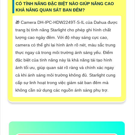
CÓ TÍNH NĂNG ĐẶC BIỆT NÀO GIÚP NÂNG CAO
KHẢ NĂNG QUAN SÁT BAN ĐÊM?
🎁 Camera DH-IPC-HDW2249T-S-IL của Dahua được
trang bị tính năng Starlight cho phép ghi hình chất
lượng cao ngày đêm. Với độ nhạy sáng cực cao,
camera có thể ghi lại hình ảnh rõ nét, màu sắc trung
thực ngay cả trong môi trường ánh sáng yếu. Điểm
đặc biệt của tính năng này là khả năng tái tạo hình
ảnh tối ưu, giúp quan sát rõ ràng và chính xác ngay
cả khi ánh sáng môi trường không đủ. Starlight cung
cấp sự linh hoạt trong việc giám sát ban đêm mà
không cần sử dụng các nguồn ánh sáng phụ trợ.