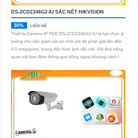
DS-2CD2346G2-IU SẮC NÉT HIKVISION
30%
LIÊN HỆ
Thiết bị Camera IP POE DS-2CD2346G2-IU là lựa chọn lý
tưởng cho việc giám sát an ninh với độ phân giải lên đến
4.0 megapixel, mang đến hình ảnh sắc nét. Với khả năng
quan sát ban đêm thông qua hồng ngoại khoảng cách lên
đến 30m, camera này đảm bảo an ninh suốt đêm ngày.
Công nghệ IP POE giúp truyền tải tín hiệu mạng và cấp
nguồn điện qua một dây cáp duy nhất, tiết kiệm chi phí lắp
đặt