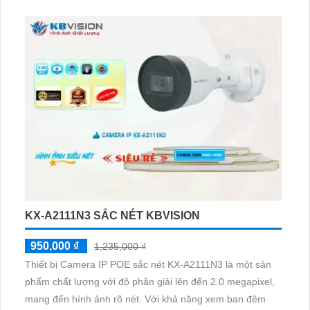
đêm thông qua hồng ngoại 30m đảm bảo an toàn cho
không gian vệ tinh
KX-A2111N3 SẮC NÉT KBVISION
950,000 ₫
1,235,000 ₫
Thiết bị Camera IP POE sắc nét KX-A2111N3 là một sản
phẩm chất lượng với độ phân giải lên đến 2.0 megapixel,
mang đến hình ảnh rõ nét. Với khả năng xem ban đêm