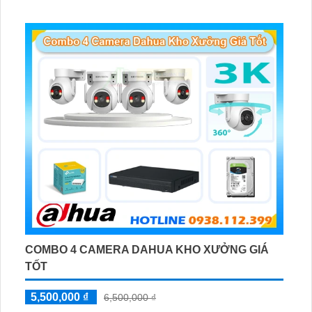
Phát hiện chuyển động, đàm thoại âm thanh 2 chiều và
giám sát có màu vào ban đêm
COMBO 4 CAMERA DAHUA KHO XƯỞNG GIÁ
TỐT
5,500,000 ₫
6,500,000 ₫