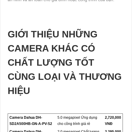
GIỚI THIỆU NHỮNG
CAMERA KHÁC CÓ
CHẤT LƯỢNG TỐT
CÙNG LOẠI VÀ THƯƠNG
HIỆU
Camera Dahua DH-
5.0 megapixel Ứng dụng
2,720,000
SD2A500HB-GN-A-PV-S2
cho công trình giá rẻ
VNĐ
Camera Dahua DH-
2.0 megapixel Chất lượng
2,295,000