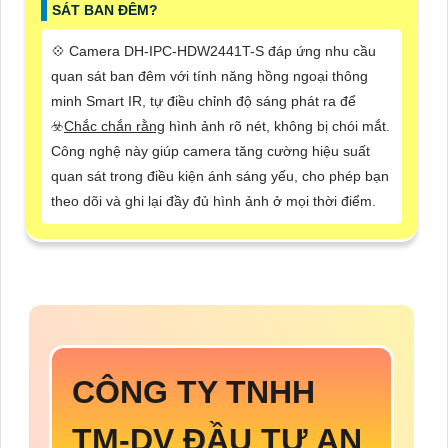
SÁT BAN ĐÊM?
💠 Camera DH-IPC-HDW2441T-S đáp ứng nhu cầu
quan sát ban đêm với tính năng hồng ngoại thông
minh Smart IR, tự điều chỉnh độ sáng phát ra để
☣️
Chắc chắn rằng
hình ảnh rõ nét, không bị chói mắt.
Công nghệ này giúp camera tăng cường hiệu suất
quan sát trong điều kiện ánh sáng yếu, cho phép bạn
theo dõi và ghi lại đầy đủ hình ảnh ở mọi thời điểm.
CÔNG TY TNHH
TM-DV ĐẦU TƯ AN