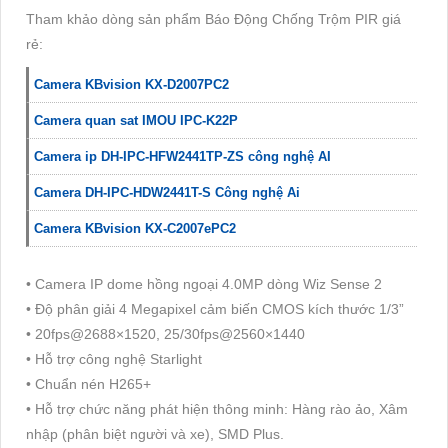
Tham khảo dòng sản phẩm Báo Động Chống Trộm PIR giá
rẻ:
Camera KBvision KX-D2007PC2
Camera quan sat IMOU IPC-K22P
Camera ip DH-IPC-HFW2441TP-ZS công nghệ AI
Camera DH-IPC-HDW2441T-S Công nghệ Ai
Camera KBvision KX-C2007ePC2
• Camera IP dome hồng ngoại 4.0MP dòng Wiz Sense 2
• Độ phân giải 4 Megapixel cảm biến CMOS kích thước 1/3”
• 20fps@2688×1520, 25/30fps@2560×1440
• Hỗ trợ công nghệ Starlight
• Chuẩn nén H265+
• Hỗ trợ chức năng phát hiện thông minh: Hàng rào ảo, Xâm
nhập (phân biệt người và xe), SMD Plus.