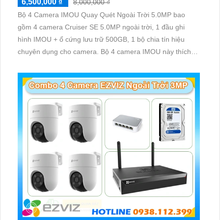
6,500,000 ₫
8,000,000 ₫
Bộ 4 Camera IMOU Quay Quét Ngoài Trời 5.0MP bao
gồm 4 camera Cruiser SE 5.0MP ngoài trời, 1 đầu ghi
hình IMOU + ổ cứng lưu trữ 500GB, 1 bộ chia tín hiệu
chuyên dụng cho camera. Bộ 4 camera IMOU này thích
hợp lắp đặt cho kho hàng, nhà xưởng, khu phố và khu vực
cần giám sát ngoài trời