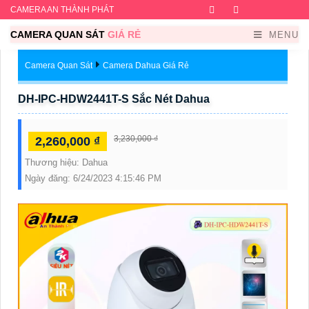
CAMERA AN THÀNH PHÁT
Facebook
Twitter
Instagram
Dribb
CAMERA QUAN SÁT
GIÁ RẺ
MENU
Camera Quan Sát
Camera Dahua Giá Rẻ
DH-IPC-HDW2441T-S Sắc Nét Dahua
3,230,000 ₫
2,260,000 ₫
Thương hiệu:
Dahua
Ngày đăng:
6/24/2023 4:15:46 PM