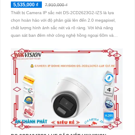
5,535,000 ₫
7,910,000 ₫
Thiết bị Camera IP sắc nét DS-2CD2623G2-IZS là lựa
chọn hoàn hảo với độ phân giải lên đến 2.0 megapixel,
chất lượng hình ảnh sắc nét và rõ ràng. Với khả năng
quan sát ban đêm nhờ công nghệ hồng ngoại 60m và
không bị giảm chất lượng, camera này thực sự ấn tượng.
Thiết bị được trang bị công nghệ IP tiên tiến, SMD camera
xưởng sản xuất, thân kim loại bền bỉ và chất lượng