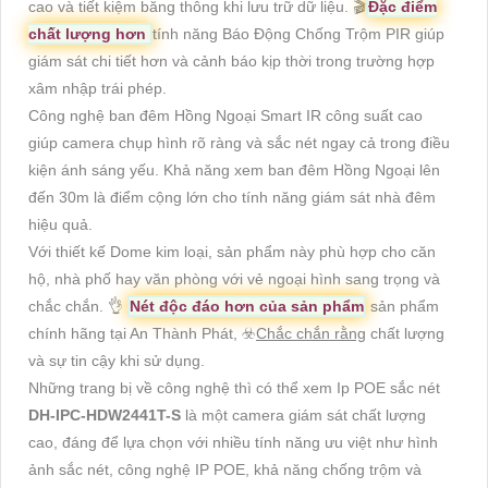
cao và tiết kiệm băng thông khi lưu trữ dữ liệu. 🎬
Đặc điểm
chất lượng hơn
tính năng Báo Động Chống Trộm PIR giúp
giám sát chi tiết hơn và cảnh báo kịp thời trong trường hợp
xâm nhập trái phép.
Công nghệ ban đêm Hồng Ngoại Smart IR công suất cao
giúp camera chụp hình rõ ràng và sắc nét ngay cả trong điều
kiện ánh sáng yếu. Khả năng xem ban đêm Hồng Ngoại lên
đến 30m là điểm cộng lớn cho tính năng giám sát nhà đêm
hiệu quả.
Với thiết kế Dome kim loại, sản phẩm này phù hợp cho căn
hộ, nhà phố hay văn phòng với vẻ ngoại hình sang trọng và
chắc chắn. 👌
Nét độc đáo hơn của sản phẩm
sản phẩm
chính hãng tại An Thành Phát, ☣️
Chắc chắn rằng
chất lượng
và sự tin cậy khi sử dụng.
Những trang bị về công nghệ thì có thể xem Ip POE sắc nét
DH-IPC-HDW2441T-S
là một camera giám sát chất lượng
cao, đáng để lựa chọn với nhiều tính năng ưu việt như hình
ảnh sắc nét, công nghệ IP POE, khả năng chống trộm và