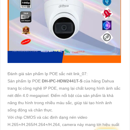
Đánh giá sản phẩm Ip POE sắc nét link_07:
Sản phẩm Ip POE
DH-IPC-HDW2441T-S
của hãng Dahua
trang bị công nghệ IP POE, mang lại chất lượng hình ảnh sắc
nét đến 4.0 megapixel. Điểm nổi bật của sản phẩm là khả
năng thu hình trong nhiều màu sắc, giúp tái tạo hình ảnh
sống động và chân thực.
Với chip CMOS và các định dạng nén video
H.265+/H.265/H.264+/H.264, camera này mang tới hiệu suất