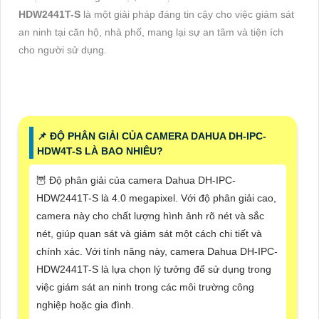
HDW2441T-S
là một giải pháp đáng tin cậy cho việc giám sát
an ninh tại căn hộ, nhà phố, mang lại sự an tâm và tiện ích
cho người sử dụng.
📌 ĐỘ PHÂN GIẢI CỦA CAMERA DAHUA DH-IPC-
HDW4T-S LÀ BAO NHIÊU?
🦉 Độ phân giải của camera Dahua DH-IPC-
HDW2441T-S là 4.0 megapixel. Với độ phân giải cao,
camera này cho chất lượng hình ảnh rõ nét và sắc
nét, giúp quan sát và giám sát một cách chi tiết và
chính xác. Với tính năng này, camera Dahua DH-IPC-
HDW2441T-S là lựa chọn lý tưởng để sử dụng trong
việc giám sát an ninh trong các môi trường công
nghiệp hoặc gia đình.