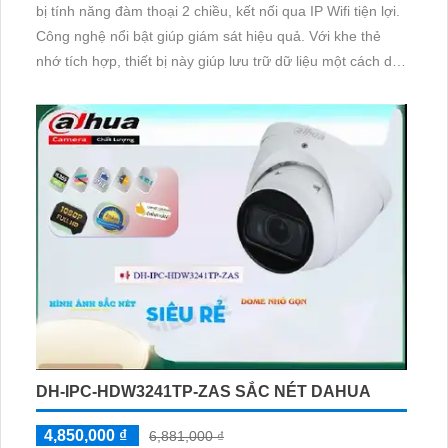
bị tính năng đàm thoại 2 chiều, kết nối qua IP Wifi tiện lợi.
Công nghệ nổi bật giúp giám sát hiệu quả. Với khe thẻ
nhớ tích hợp, thiết bị này giúp lưu trữ dữ liệu một cách dễ
dàng và an toàn. Sản phẩm đáng để xem xét cho nhu cầu
giám sát an ninh
DH-IPC-HDW3241TP-ZAS SẮC NÉT DAHUA
4,850,000 ₫
6,881,000 ₫