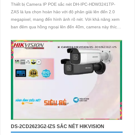
Thiết bị Camera IP POE sắc nét DH-IPC-HDW3241TP-
ZAS là lựa chọn hoàn hảo với độ phân giải lên đến 2.0
megapixel, mang đến hình ảnh rõ nét. Với khả năng xem
ban đêm qua hồng ngoại lên đến 40m, camera này thích
hợp cho công trình hoạt động vào buổi tối. Được trang bị
công nghệ IP POE giúp truyền tải dữ liệu dễ dàng mà
không ảnh hưởng đến chất lượng hình ảnh
DS-2CD2623G2-IZS SẮC NÉT HIKVISION