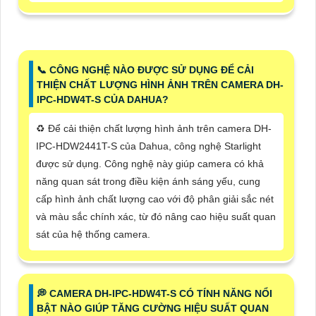
📞 CÔNG NGHỆ NÀO ĐƯỢC SỬ DỤNG ĐỂ CẢI
THIỆN CHẤT LƯỢNG HÌNH ẢNH TRÊN CAMERA DH-
IPC-HDW4T-S CỦA DAHUA?
♻️ Để cải thiện chất lượng hình ảnh trên camera DH-
IPC-HDW2441T-S của Dahua, công nghệ Starlight
được sử dụng. Công nghệ này giúp camera có khả
năng quan sát trong điều kiện ánh sáng yếu, cung
cấp hình ảnh chất lượng cao với độ phân giải sắc nét
và màu sắc chính xác, từ đó nâng cao hiệu suất quan
sát của hệ thống camera.
️💭 CAMERA DH-IPC-HDW4T-S CÓ TÍNH NĂNG NỔI
BẬT NÀO GIÚP TĂNG CƯỜNG HIỆU SUẤT QUAN