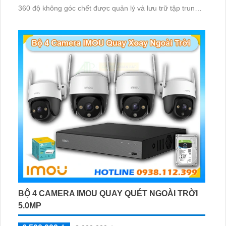
360 độ không góc chết được quản lý và lưu trữ tập trung
về đầu ghi hình ổ cứng hỗ trợ xem qua tivi
BỘ 4 CAMERA IMOU QUAY QUÉT NGOÀI TRỜI
5.0MP