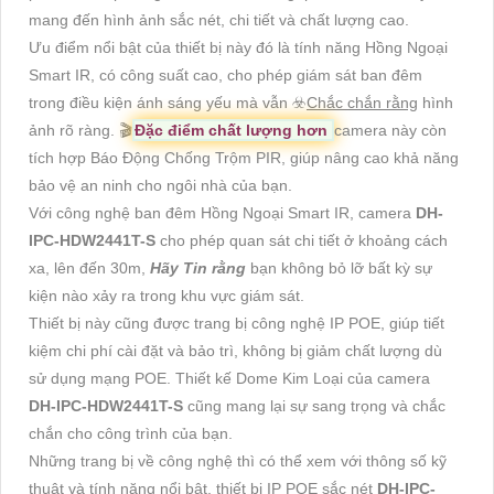
mang đến hình ảnh sắc nét, chi tiết và chất lượng cao.
Ưu điểm nổi bật của thiết bị này đó là tính năng Hồng Ngoại
Smart IR, có công suất cao, cho phép giám sát ban đêm
trong điều kiện ánh sáng yếu mà vẫn ☣️
Chắc chắn rằng
hình
ảnh rõ ràng. 🎬
Đặc điểm chất lượng hơn
camera này còn
tích hợp Báo Động Chống Trộm PIR, giúp nâng cao khả năng
bảo vệ an ninh cho ngôi nhà của bạn.
Với công nghệ ban đêm Hồng Ngoại Smart IR, camera
DH-
IPC-HDW2441T-S
cho phép quan sát chi tiết ở khoảng cách
xa, lên đến 30m,
Hãy Tin rằng
bạn không bỏ lỡ bất kỳ sự
kiện nào xảy ra trong khu vực giám sát.
Thiết bị này cũng được trang bị công nghệ IP POE, giúp tiết
kiệm chi phí cài đặt và bảo trì, không bị giảm chất lượng dù
sử dụng mạng POE. Thiết kế Dome Kim Loại của camera
DH-IPC-HDW2441T-S
cũng mang lại sự sang trọng và chắc
chắn cho công trình của bạn.
Những trang bị về công nghệ thì có thể xem với thông số kỹ
thuật và tính năng nổi bật, thiết bị IP POE sắc nét
DH-IPC-