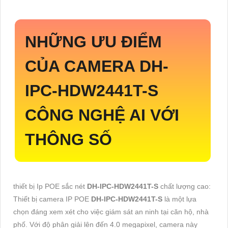
NHỮNG ƯU ĐIỂM
CỦA CAMERA
DH-
IPC-HDW2441T-S
CÔNG NGHỆ AI VỚI
THÔNG SỐ
thiết bị Ip POE sắc nét
DH-IPC-HDW2441T-S
chất lượng cao:
Thiết bị camera IP POE
DH-IPC-HDW2441T-S
là một lựa
chọn đáng xem xét cho việc giám sát an ninh tại căn hộ, nhà
phố. Với độ phân giải lên đến 4.0 megapixel, camera này