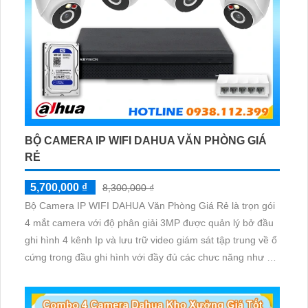
BỘ CAMERA IP WIFI DAHUA VĂN PHÒNG GIÁ
RẺ
5,700,000 ₫
8,300,000 ₫
Bộ Camera IP WIFI DAHUA Văn Phòng Giá Rẻ là trọn gói
4 mắt camera với độ phân giải 3MP được quản lý bở đầu
ghi hình 4 kênh Ip và lưu trữ video giám sát tập trung về ổ
cứng trong đầu ghi hình với đầy đủ các chưc năng như AI
Phát hiện chuyển động, đàm thoại âm thanh 2 chiều và
giám sát có màu vào ban đêm