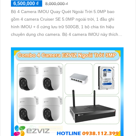
6,500,000 ₫
8,000,000 ₫
Bộ 4 Camera IMOU Quay Quét Ngoài Trời 5.0MP bao
gồm 4 camera Cruiser SE 5.0MP ngoài trời, 1 đầu ghi
hình IMOU + ổ cứng lưu trữ 500GB, 1 bộ chia tín hiệu
chuyên dụng cho camera. Bộ 4 camera IMOU này thích
hợp lắp đặt cho kho hàng, nhà xưởng, khu phố và khu vực
cần giám sát ngoài trời