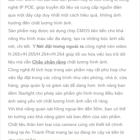
nghệ IP POE, giúp truyền dữ liệu và cung cấp nguồn điện
qua một dây cáp duy nhất một cách hiệu quả, không ảnh
hưởng đến chất lượng hình ảnh.
Sản phẩm này được sử dụng chip CMOS tiên tiến cho khả
năng thu hình màu sắc đa dạng, tạo ra những bức ảnh sắc
nét, chi tiết. ️🏅️
Nét đặt trưng ngoài ra
công nghệ nén video
H.265+/H.265/H.264+/H.264 giúp tối ưu hóa việc lưu trữ dữ
liệu mà vẫn
Chắc chắn rằng
chất lượng hình ảnh.
Công nghệ AI tích hợp trong sản phẩm này rất phù hợp cho
việc lắp đặt trong các công trình như văn phòng, nhà ở, cửa
hàng, giúp quản lý và giám sát dễ dàng hơn. tính năng ban
đêm Starlight cho phép sản phẩm ghi hình trong điều kiện
ánh sáng yếu với chất lượng hình ảnh vẫn rõ ràng.
Với khả năng quan sát hồng ngoại lên đến 50m, bạn có thể
tin tưởng vào khả năng giám sát ban đêm của sản phẩm.
Chất liệu thân kim loại của camera cùng với thiết kế chính
hãng tại An Thành Phát mang lại sự đáng tin cậy và bền bỉ
cho sản phẩm.