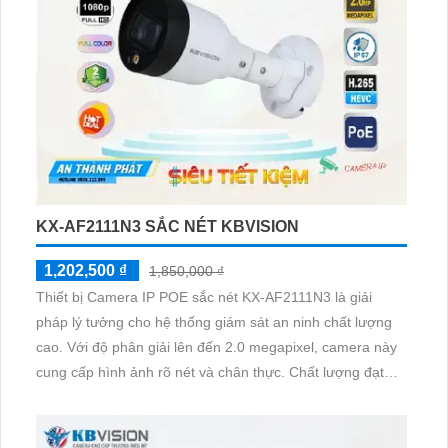
KX-AF2111N3 SẮC NÉT KBVISION
1,202,500 ₫
1,850,000 ₫
Thiết bị Camera IP POE sắc nét KX-AF2111N3 là giải
pháp lý tưởng cho hệ thống giám sát an ninh chất lượng
cao. Với độ phân giải lên đến 2.0 megapixel, camera này
cung cấp hình ảnh rõ nét và chân thực. Chất lượng đạt
tiêu chuẩn, cho phép xem được ban đêm với màu sắc
trung thực trong khoảng cách lên đến 20m, tiết kiệm và
hiệu quả