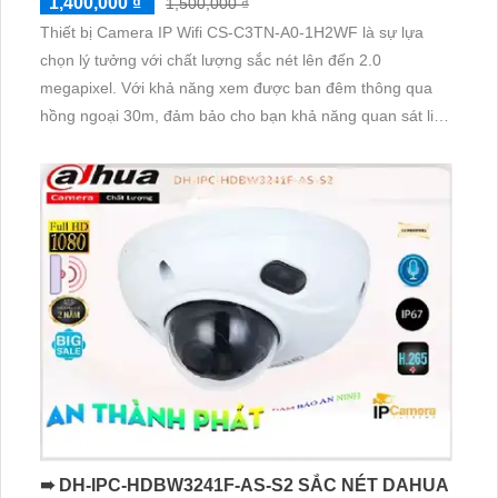
1,400,000 ₫
1,500,000 ₫
Thiết bị Camera IP Wifi CS-C3TN-A0-1H2WF là sự lựa
chọn lý tưởng với chất lượng sắc nét lên đến 2.0
megapixel. Với khả năng xem được ban đêm thông qua
hồng ngoại 30m, đảm bảo cho bạn khả năng quan sát liên
tục. Thiết bị được trang bị công nghệ IP Wifi tiên tiến giúp
truy cập dễ dàng mà không bị giảm chất lượng
➠ DH-IPC-HDBW3241F-AS-S2 SẮC NÉT DAHUA