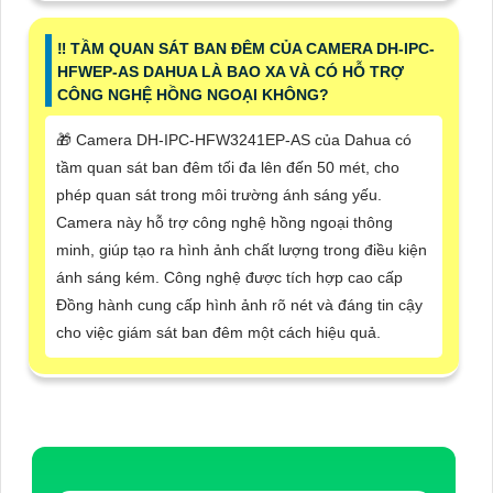
‼️ TẦM QUAN SÁT BAN ĐÊM CỦA CAMERA DH-IPC-
HFWEP-AS DAHUA LÀ BAO XA VÀ CÓ HỖ TRỢ
CÔNG NGHỆ HỒNG NGOẠI KHÔNG?
🎁 Camera DH-IPC-HFW3241EP-AS của Dahua có
tầm quan sát ban đêm tối đa lên đến 50 mét, cho
phép quan sát trong môi trường ánh sáng yếu.
Camera này hỗ trợ công nghệ hồng ngoại thông
minh, giúp tạo ra hình ảnh chất lượng trong điều kiện
ánh sáng kém. Công nghệ được tích hợp cao cấp
Đồng hành cung cấp hình ảnh rõ nét và đáng tin cậy
cho việc giám sát ban đêm một cách hiệu quả.