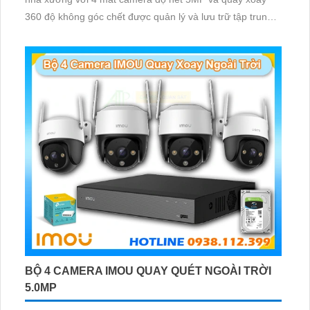
360 độ không góc chết được quản lý và lưu trữ tập trung
về đầu ghi hình ổ cứng hỗ trợ xem qua tivi
BỘ 4 CAMERA IMOU QUAY QUÉT NGOÀI TRỜI
5.0MP