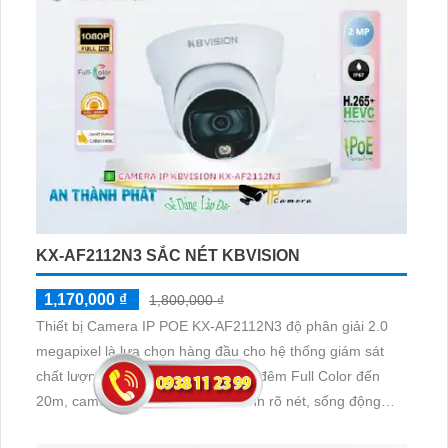
KX-AF2112N3 SẮC NÉT KBVISION
1,170,000 ₫
1,800,000 ₫
Thiết bị Camera IP POE KX-AF2112N3 độ phân giải 2.0
megapixel là lựa chọn hàng đầu cho hệ thống giám sát
chất lượng. Với khả năng xem ban đêm Full Color đến
20m, camera này mang lại hình ảnh rõ nét, sống động
ngay cả trong điều kiện ánh sáng yếu. Sử dụng công nghệ