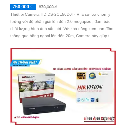
750,000 ₫
870,000 ₫
Thiết bị Camera HD DS-2CE56D0T-IR là sự lựa chọn lý
tưởng với độ phân giải lên đến 2.0 megapixel, đảm bảo
chất lượng hình ảnh sắc nét. Với khả năng xem ban đêm
thông qua hồng ngoại lên đến 20m, Camera này giúp tiết
kiệm năng lượng mà vẫn đảm bảo quan sát hiệu quả.
Được trang bị công nghệ AHD, CVI, TVI, BCS giúp đảm
bảo độ bền cao hơn