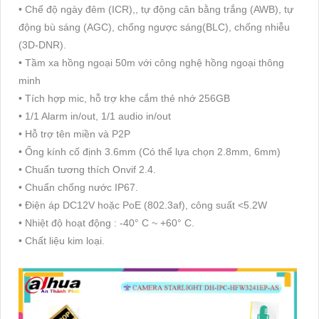
• Chế độ ngày đêm (ICR),, tự động cân bằng trắng (AWB), tự
động bù sáng (AGC), chống ngược sáng(BLC), chống nhiễu
(3D-DNR).
• Tầm xa hồng ngoại 50m với công nghệ hồng ngoại thông
minh
• Tích hợp mic, hỗ trợ khe cắm thẻ nhớ 256GB
• 1/1 Alarm in/out, 1/1 audio in/out
• Hỗ trợ tên miền và P2P
• Ống kính cố định 3.6mm (Có thể lựa chọn 2.8mm, 6mm)
• Chuẩn tương thích Onvif 2.4.
• Chuẩn chống nước IP67.
• Điện áp DC12V hoặc PoE (802.3af), công suất <5.2W
• Nhiệt độ hoạt động : -40° C ~ +60° C.
• Chất liệu kim loại.