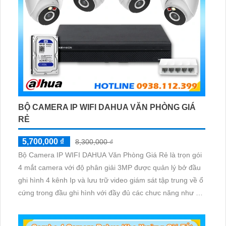
BỘ CAMERA IP WIFI DAHUA VĂN PHÒNG GIÁ
RẺ
5,700,000 ₫
8,300,000 ₫
Bộ Camera IP WIFI DAHUA Văn Phòng Giá Rẻ là trọn gói
4 mắt camera với độ phân giải 3MP được quản lý bở đầu
ghi hình 4 kênh Ip và lưu trữ video giám sát tập trung về ổ
cứng trong đầu ghi hình với đầy đủ các chưc năng như AI
Phát hiện chuyển động, đàm thoại âm thanh 2 chiều và
giám sát có màu vào ban đêm