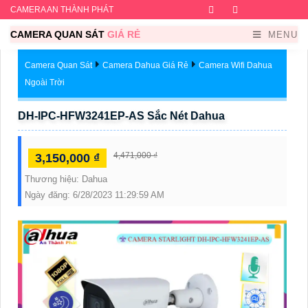
CAMERA AN THÀNH PHÁT
Facebook
Twitter
Instagram
Dribb
CAMERA QUAN SÁT
GIÁ RẺ
MENU
Camera Quan Sát
Camera Dahua Giá Rẻ
Camera Wifi Dahua
Ngoài Trời
DH-IPC-HFW3241EP-AS Sắc Nét Dahua
4,471,000 ₫
3,150,000 ₫
Thương hiệu:
Dahua
Ngày đăng:
6/28/2023 11:29:59 AM