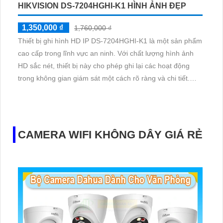
HIKVISION DS-7204HGHI-K1 HÌNH ẢNH ĐẸP
1,350,000 ₫
1,760,000 ₫
Thiết bị ghi hình HD IP DS-7204HGHI-K1 là một sản phẩm
cao cấp trong lĩnh vực an ninh. Với chất lượng hình ảnh
HD sắc nét, thiết bị này cho phép ghi lại các hoạt động
trong không gian giám sát một cách rõ ràng và chi tiết.
DS-7204HGHI-K1 có khả năng ghi hình đồng thời từ nhiều
nguồn, đảm bảo không bỏ lỡ bất kỳ chi tiết nào
CAMERA WIFI KHÔNG DÂY GIÁ RẺ