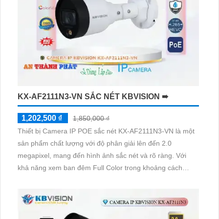
KX-AF2111N3-VN SẮC NÉT KBVISION ➠
1,202,500 ₫
1,850,000 ₫
Thiết bị Camera IP POE sắc nét KX-AF2111N3-VN là một
sản phẩm chất lượng với độ phân giải lên đến 2.0
megapixel, mang đến hình ảnh sắc nét và rõ ràng. Với
khả năng xem ban đêm Full Color trong khoảng cách
20m, camera này giúp quan sát hiệu quả vào ban đêm mà
vẫn tiết kiệm năng lượng. Sử dụng công nghệ IP POE,
không chỉ đảm bảo chất lượng mà còn giúp tiết kiệm chi
phí cài đặt