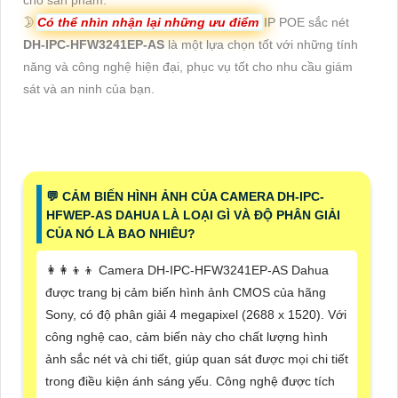
🌛
Có thể nhìn nhận lại những ưu điểm
IP POE sắc nét
DH-IPC-HFW3241EP-AS
là một lựa chọn tốt với những tính
năng và công nghệ hiện đại, phục vụ tốt cho nhu cầu giám
sát và an ninh của bạn.
️💬 CẢM BIẾN HÌNH ẢNH CỦA CAMERA DH-IPC-
HFWEP-AS DAHUA LÀ LOẠI GÌ VÀ ĐỘ PHÂN GIẢI
CỦA NÓ LÀ BAO NHIÊU?
👩‍👩‍👦‍👦 Camera DH-IPC-HFW3241EP-AS Dahua
được trang bị cảm biến hình ảnh CMOS của hãng
Sony, có độ phân giải 4 megapixel (2688 x 1520). Với
công nghệ cao, cảm biến này cho chất lượng hình
ảnh sắc nét và chi tiết, giúp quan sát được mọi chi tiết
trong điều kiện ánh sáng yếu. Công nghệ được tích