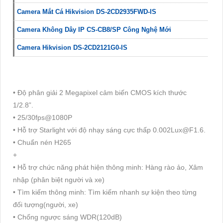
Camera Mắt Cá Hikvision DS-2CD2935FWD-IS
Camera Không Dây IP CS-CB8/SP Công Nghệ Mới
Camera Hikvision DS-2CD2121G0-IS
• Độ phân giải 2 Megapixel cảm biến CMOS kích thước
1/2.8”.
• 25/30fps@1080P
• Hỗ trợ Starlight với độ nhạy sáng cực thấp 0.002Lux@F1.6.
• Chuẩn nén H265
+
• Hỗ trợ chức năng phát hiện thông minh: Hàng rào ảo, Xâm
nhập (phân biệt người và xe)
• Tìm kiếm thông minh: Tìm kiếm nhanh sự kiện theo từng
đối tượng(người, xe)
• Chống ngược sáng WDR(120dB)