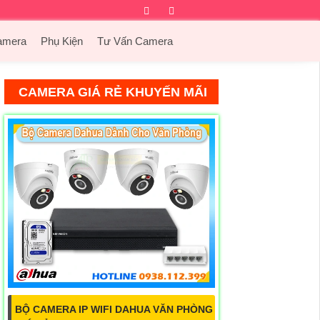
Facebook
Twitter
Instagram
Dribbble
amera
Phụ Kiện
Tư Vấn Camera
CAMERA GIÁ RẺ KHUYẾN MÃI
BỘ CAMERA IP WIFI DAHUA VĂN PHÒNG