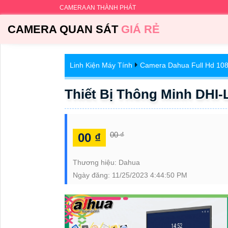
CAMERA AN THÀNH PHÁT
CAMERA QUAN SÁT
GIÁ RẺ
Linh Kiện Máy Tính
Camera Dahua Full Hd 10
Thiết Bị Thông Minh DHI
00 ₫
00 ₫
Thương hiệu:
Dahua
Ngày đăng:
11/25/2023 4:44:50 PM