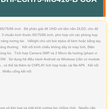
 65/75/86 inch . Độ phân giải 4K UHD với tấm nền DLED, cho độ
. 3 chuẩn kích thước 65/75/86 inch, phù hợp với các phòng họp
ăng tương tác . Viết/ghi chú với bút stylus đi kèm hoặc bằng tay,
ảng thường. . Kết nối trình chiếu không dây từ máy tính, Điện
hiếu cùng lúc . Tích hợp Camera 5MP và 2 Micro đa hướng (phạm vi
 15W . Sử dụng hệ điều hành Android và Windows (cần có module
 có thể tải thêm từ CHPLAY tích hợp hoặc cài file APK . Kết nối
 Nhiều cổng kết nối:
hung vỏ kim loại và mặt kính cường lực chống chói . Nguồn cấp