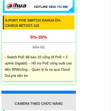
8-PORT POE SWITCH DAHUA DH-
CS4010-8ET2GT-110
5%-35%
liên hệ
- Switch PoE để bàn 10 cổng (8 PoE + 2
uplink Gigabit). - Hỗ trợ PoE công suất cao
đến 90W/cổng. - Quản lý từ xa qua Cloud
DoLynk tiện lợi
CAMERA THEO CHỨC NĂNG