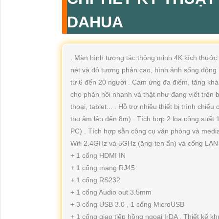
DAHUA
. Màn hình tương tác thông minh 4K kích thước
nét và độ tương phản cao, hình ảnh sống động 
từ 6 đến 20 người . Cảm ứng đa điểm, tăng khả n
cho phản hồi nhanh và thật như đang viết trên b
thoại, tablet... . Hỗ trợ nhiều thiết bị trình c
thu âm lên đến 8m) . Tích hợp 2 loa công suất
PC) . Tích hợp sẵn công cụ văn phòng và media ,
Wifi 2.4GHz và 5GHz (ăng-ten ẩn) và cổng LAN .
+ 1 cổng HDMI IN
+ 1 cổng mạng RJ45
+ 1 cổng RS232
+ 1 cổng Audio out 3.5mm
+ 3 cổng USB 3.0 , 1 cổng MicroUSB
+ 1 cổng giao tiếp hồng ngoại IrDA . Thiết kế k