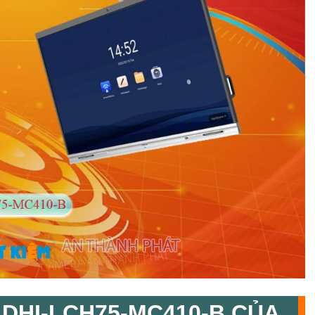
 DHI-LCH75-MC410-B CỦA