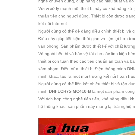
nghệ chuyên dụng, giúp nâng cao hiệu suất và độ t
Với vi xử lý mạnh mẽ, thiết bị này có khả năng xử
thuận tiện cho người dùng. Thiết bị còn được tran
kết nối Internet.
Người dùng có thể dễ dàng điều chỉnh thiết bị và 
Điều này giúp tiết kiệm thời gian và tiện lợi hơn t
văn phòng. Sản phẩm được thiết kế với chất lượng 
Vỏ ngoài bền bỉ và bảo vệ tốt cho các linh kiện bên 
thiết bị còn tuân theo các tiêu chuẩn an toàn và 
xâm phạm. Điệu nữa, thiết bị Điện thông minh
DHI
minh khác, tạo ra một môi trường kết nối hoàn hảo
Người dùng có thể liên kết nhiều thiết bị và tận dụ
minh
DHI-LCH75-MC410-B
là một sản phẩm công
Với tích hợp công nghệ tiên tiến, khả năng điều kh
hệ thống khác, sản phẩm này mang lại trải nghiệm