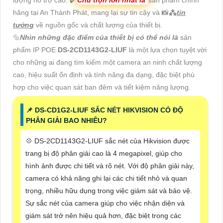
hãng tại An Thành Phát, mang lại sự tin cậy và 📸
⁂
tin
tưởng
về nguồn gốc và chất lượng của thiết bị.
🔩
Nhìn những đặc điểm của thiết bị có thể nói là
sản
phẩm IP POE
DS-2CD1143G2-LIUF
là một lựa chọn tuyệt vời
cho những ai đang tìm kiếm một camera an ninh chất lượng
cao, hiệu suất ổn định và tính năng đa dạng, đặc biệt phù
hợp cho việc quan sát ban đêm và tiết kiệm năng lượng.
📌 DS-CD1G2-LIUF SẮC NÉT HIKVISION CÓ ĐỘ
PHÂN GIẢI BAO NHIÊU?
💠 DS-2CD1143G2-LIUF sắc nét của Hikvision được
trang bị độ phân giải cao là 4 megapixel, giúp cho
hình ảnh được chi tiết và rõ nét. Với độ phân giải này,
camera có khả năng ghi lại các chi tiết nhỏ và quan
trọng, nhiều hữu dụng trong việc giám sát và bảo vệ.
Sự sắc nét của camera giúp cho việc nhận diện và
giám sát trở nên hiệu quả hơn, đặc biệt trong các