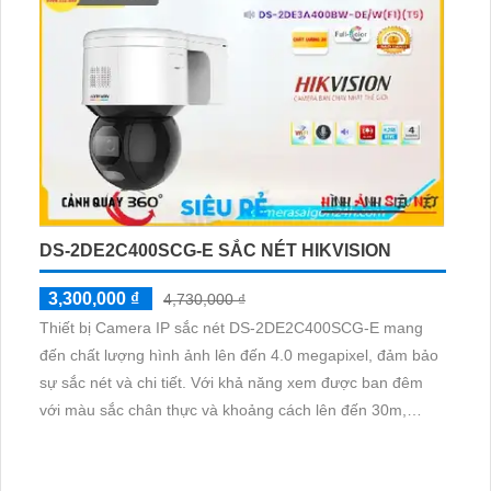
5,800,000 ₫
8,282,000 ₫
Thiết bị Camera IP POE sắc nét DH-IPC-EW5541P-AS là
lựa chọn hoàn hảo cho công trình giá rẻ. Với độ phân giải
lên đến 5.0 megapixel, camera này cung cấp hình ảnh
chất lượng sắc nét, đảm bảo an ninh hiệu quả. Hỗ trợ xem
ban đêm với chế độ hồng ngoại lên đến 10m, camera
được trang bị công nghệ IP POE giúp không bị giảm chất
lượng hồng ngoại SMD