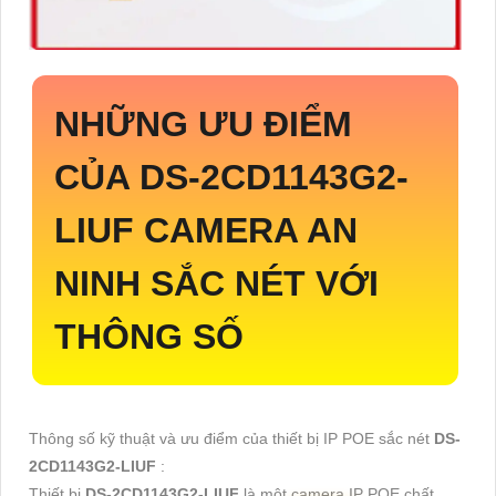
NHỮNG ƯU ĐIỂM
CỦA
DS-2CD1143G2-
LIUF
CAMERA AN
NINH SẮC NÉT VỚI
THÔNG SỐ
Thông số kỹ thuật và ưu điểm của thiết bị IP POE sắc nét
DS-
2CD1143G2-LIUF
:
Thiết bị
DS-2CD1143G2-LIUF
là một camera IP POE chất