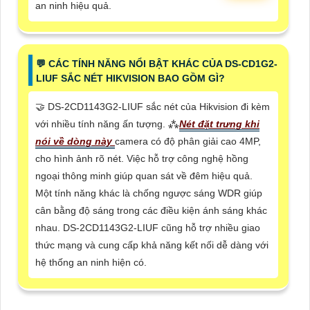
an ninh hiệu quả.
️💬 CÁC TÍNH NĂNG NỔI BẬT KHÁC CỦA DS-CD1G2-
LIUF SẮC NÉT HIKVISION BAO GỒM GÌ?
🤝 DS-2CD1143G2-LIUF sắc nét của Hikvision đi kèm
với nhiều tính năng ấn tượng. ⁂
Nét đặt trưng khi
nói về dòng này
camera có độ phân giải cao 4MP,
cho hình ảnh rõ nét. Việc hỗ trợ công nghệ hồng
ngoại thông minh giúp quan sát về đêm hiệu quả.
Một tính năng khác là chống ngược sáng WDR giúp
cân bằng độ sáng trong các điều kiện ánh sáng khác
nhau. DS-2CD1143G2-LIUF cũng hỗ trợ nhiều giao
thức mạng và cung cấp khả năng kết nối dễ dàng với
hệ thống an ninh hiện có.