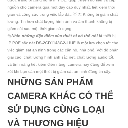
được trang bị công nghệ IP POE, giúp truyền dữ liệu và cấp
nguồn cho camera qua một dây cáp duy nhất, tiết kiệm thời
gian và công sức trong việc lắp đặt. 🥇️
7:
Không bị giảm chất
lượng: Tin hơn chất lượng hình ảnh và âm thanh không bị
giảm sút sau một thời gian sử dụng.
🔩
Nhìn những đặc điểm của thiết bị có thể nói là
thiết bị
IP POE sắc nét
DS-2CD1143G2-LIUF
là một lựa chọn tốt cho
việc giám sát an ninh trong các căn hộ, nhà phố. Với độ phân
giải cao, chất lượng hình ảnh sắc nét, chất lượng audio tốt,
và tính năng tiết kiệm điện năng, camera này đáng để xem
xét khi bạn cần một thiết bị giám sát an ninh đáng tin cậy.
NHỮNG SẢN PHẨM
CAMERA KHÁC CÓ THỂ
SỬ DỤNG CÙNG LOẠI
VÀ THƯƠNG HIỆU