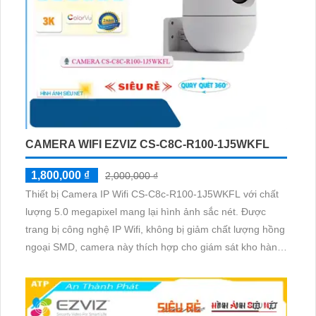
1,700,000 ₫
1,900,000 ₫
Thiết Bị Camera IP Wifi CS-C8c-R100-1J4WKFL là một
lựa chọn hoàn hảo cho việc giám sát chất lượng cao. Với
độ phân giải lên đến 4.0 megapixel, camera này mang lại
hình ảnh sắc nét và chi tiết. Đặc biệt, khả năng xem đêm
Hồng Ngoại lên đến 30m, giúp quan sát mọi lúc, mọi nơi