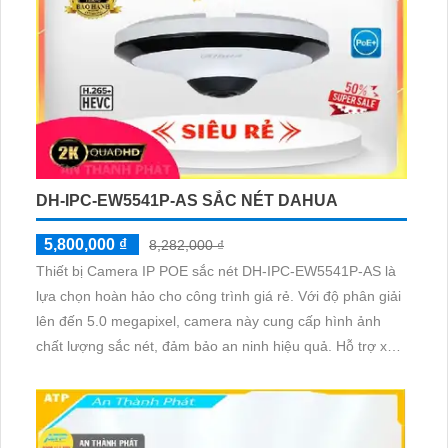
850,000 ₫
1,030,000 ₫
Thiết bị Camera HD DH-HAC-HDW1200TQP-A là lựa chọn
hoàn hảo cho hệ thống giám sát chất lượng sắc nét đến
2.0 megapixel. Với khả năng xem ban đêm thông qua
hồng ngoại 40m, thiết bị này đáp ứng mọi nhu cầu bảo vệ
cho công trình vào ban đêm. Camera được trang bị công
nghệ AHD, CVI, TVI và BCS mang lại độ bền cao hơn và
chất lượng hình ảnh sắc nét
DH-IPC-EW5541P-AS SẮC NÉT DAHUA