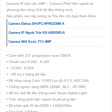
Camera IP bán cầu 4MP – Camera Phát hiện người và
phương tiện cùng Chế độ đèn thông minh
Sản phẩm cao cấp tương tự Thu Âm cho bạn tham khảo
Camera Dahua DH-IPC-HFW1230M-A
Camera IP Ngoài Trời KX-A2003N3-A
Camera Wifi Ezviz TY1 4MP
• Cảm biến 1/3" progressive scan CMOS
• Chuẩn nén H.265 , H.265
+ , H.264 , H.264
+ ; Hỗ trợ 2 luồng dữ liệu
• Độ nhạy sáng Color: 0.005 Lux @ (F1.6, AGC ON)
• Chống ngược sáng WDR 120dB , BLC , 3D DNR
• Hỗ trợ chế độ đèn thông minh Smart Hybrid Light
• Tính năng phát hiện người và phương tiện
• Độ phân giải tối đa (2560 × 1440)/20fps
• Ống kính 2.8/4mm