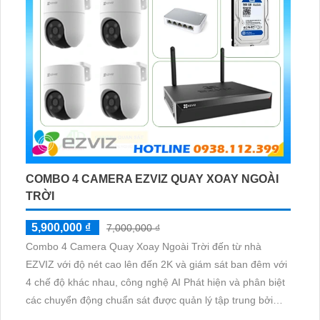
6,500,000 ₫
8,000,000 ₫
Bộ 4 Camera IMOU Quay Quét Ngoài Trời 5.0MP bao
gồm 4 camera Cruiser SE 5.0MP ngoài trời, 1 đầu ghi
hình IMOU + ổ cứng lưu trữ 500GB, 1 bộ chia tín hiệu
chuyên dụng cho camera. Bộ 4 camera IMOU này thích
hợp lắp đặt cho kho hàng, nhà xưởng, khu phố và khu vực
cần giám sát ngoài trời