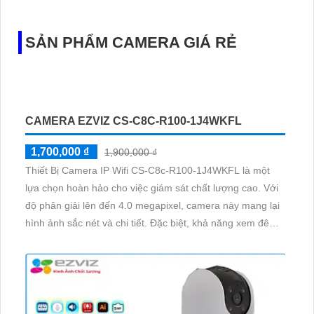
COMBO 4 CAMERA EZVIZ QUAY XOAY NGOÀI
TRỜI
5,900,000 ₫
7,000,000 ₫
Combo 4 Camera Quay Xoay Ngoài Trời đến từ nhà
EZVIZ với độ nét cao lên đến 2K và giám sát ban đêm với
4 chế độ khác nhau, công nghệ AI Phát hiện và phân biệt
các chuyển động chuẩn sát được quản lý tập trung bởi
đầu ghi hình IP WiFi
SẢN PHẨM CAMERA GIÁ RẺ
CAMERA EZVIZ CS-C8C-R100-1J4WKFL