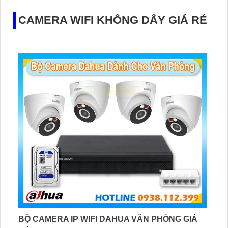
DS-2DE2C400SCG-E SẮC NÉT HIKVISION
3,300,000 ₫
4,730,000 ₫
Thiết bị Camera IP sắc nét DS-2DE2C400SCG-E mang
đến chất lượng hình ảnh lên đến 4.0 megapixel, đảm bảo
sự sắc nét và chi tiết. Với khả năng xem được ban đêm
với màu sắc chân thực và khoảng cách lên đến 30m,
camera này cung cấp giải pháp an ninh hiệu quả cho gia
đình và căn hộ. Công nghệ IP tiên tiến giữ cho chất lượng
hình ảnh không bị giảm sút, ngay cả vào ban đêm
CAMERA WIFI KHÔNG DÂY GIÁ RẺ