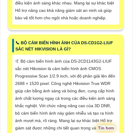
điều kiện ánh sáng khác nhau. Mang lại sự khác biệt
Hổ trợ nâng cao khả năng giám sát an ninh và giúp
bảo vệ tốt hơn cho ngôi nhà hoặc doanh nghiệp.
📞 BỘ CẢM BIẾN HÌNH ẢNH CỦA DS-CD1G2-LIUF
SẮC NÉT HIKVISION LÀ GÌ?
🤙 Bộ cảm biến hình ảnh của DS-2CD1143G2-LIUF
sắc nét Hikvision là cảm biến hình ảnh CMOS
Progressive Scan 1/2.9 inch, với độ phân giải lên đến
2688 × 1520 pixel. Công nghệ Hikvision True WDR
giúp cân bằng ánh sáng và bóng đen, cung cấp hình
ảnh chất lượng ngay cả trong các điều kiện ánh sáng
khắc nghiệt. Với chức năng nâng cao của 3D DNR,
bộ cảm biến hình ảnh này giảm nhiễu và tạo ra hình
ảnh mượt mà, rõ ràng. Mang lại sự khác biệt Hổ trợ
giám sát được những chi tiết quan trọng và
Tin hơn