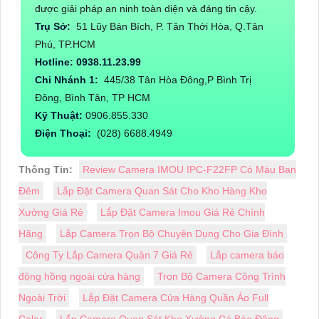
được giải pháp an ninh toàn diện và đáng tin cậy.
Trụ Sở:
51 Lũy Bán Bích, P. Tân Thới Hòa, Q.Tân
Phú, TP.HCM
Hotline: 0938.11.23.99
Chi Nhánh 1:
445/38 Tân Hòa Đông,P Bình Trị
Đông, Bình Tân, TP HCM
Kỹ Thuật:
0906.855.330
Điện Thoại:
(028) 6688.4949
Thông Tin:
Review Camera IMOU IPC-F22FP Có Màu Ban
Đêm
Lắp Đặt Camera Quan Sát Cho Kho Hàng Kho
Xưởng Giá Rẻ
Lắp Đặt Camera Imou Giá Rẻ Chính
Hãng
Lắp Camera Trọn Bộ Chuyên Dụng Cho Gia Đình
Công Ty Lắp Camera Quận 7 Giá Rẻ
Lắp camera báo
động hồng ngoài cửa hàng
Trọn Bộ Camera Công Trình
Ngoài Trời
Lắp Đặt Camera Cửa Hàng Quần Áo Full
Color
Lắp Camera Quan Sát Kho Xưởng Có Báo Động