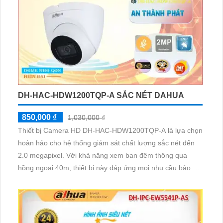
ĐẦU GHI HIKVISION DS-7204HGHI-M1
1,250,000 ₫
1,760,000 ₫
Thiết bị thu hình HD Anlog DS-7204HGHI-M1 là một sản
phẩm chất lượng với công nghệ chip xử lý hình ảnh mạnh
mẽ, giúp xử lý nhanh và chính xác hình ảnh. Đặc biệt, sản
phẩm này có khả năng ghi hình sắc nét ban đêm nhờ
công nghệ tiên tiến. Ngoài ra, nó còn được trang bị 1 ổ
cứng với dung lượng lớn để lưu trữ dữ liệu
DH-HAC-HDW1200TQP-A SẮC NÉT DAHUA