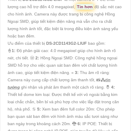
lượng cao hỗ trợ đến 4.0 megapixel,
Tin hơn
độ sắc nét cao
cho hình ảnh. Camera này được trang bị công nghệ Hồng
Ngoại SMD, giúp tiết kiệm điện năng mà vẫn cho ra chất
lượng hình ảnh tốt, đặc biệt là trong điều kiện ánh sáng yếu
hoặc ban đêm.
Ưu điểm của thiết bị
DS-2CD1143G2-LIUF
bao gồm:
👮
1:
Độ phân giải cao: 4.0 megapixel giúp cho hình ảnh rõ
nét, chi tiết. ⓦ
2:
Hồng Ngoại SMD: Công nghệ hồng ngoại
SMD hỗ trợ cho việc quan sát ban đêm với chất lượng hình
ảnh cao, giúp tiết kiệm điện năng. «
3:
Thu âm rõ ràng:
Camera này cung cấp chất lượng âm thanh tốt, 📸
⁂
tin
tưởng
ghi nhận và phát âm thanh một cách rõ ràng. 🤴
4:
Thiết kế dome kim loại: Được thết kế với vỏ ngoài bằng kim
loại chắc chắn, bền bỉ và phù hợp cho việc lắp đặt trong căn
hộ, nhà phố. ♋
5:
Xem ban đêm full color 20m: Cho phép
bạn quan sát ban đêm với hình ảnh màu sắc tươi sáng như
ban ngày trong khoảng cách 20m. 🐉️
6:
IP POE: Thiết bị