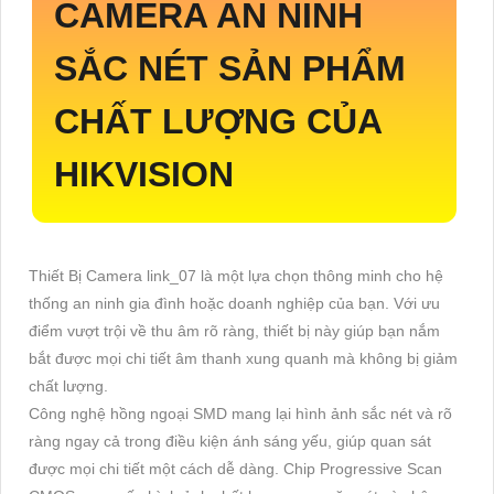
CAMERA AN NINH
SẮC NÉT SẢN PHẨM
CHẤT LƯỢNG CỦA
HIKVISION
Thiết Bị Camera link_07 là một lựa chọn thông minh cho hệ
thống an ninh gia đình hoặc doanh nghiệp của bạn. Với ưu
điểm vượt trội về thu âm rõ ràng, thiết bị này giúp bạn nắm
bắt được mọi chi tiết âm thanh xung quanh mà không bị giảm
chất lượng.
Công nghệ hồng ngoại SMD mang lại hình ảnh sắc nét và rõ
ràng ngay cả trong điều kiện ánh sáng yếu, giúp quan sát
được mọi chi tiết một cách dễ dàng. Chip Progressive Scan