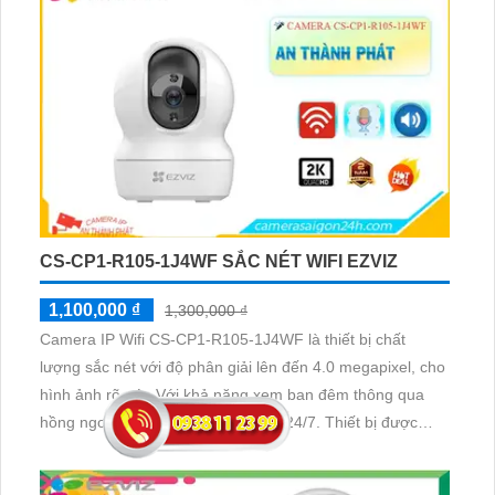
CAMERA WIFI EZVIZ CS-C8C-R100-1J5WKFL
1,800,000 ₫
2,000,000 ₫
Thiết bị Camera IP Wifi CS-C8c-R100-1J5WKFL với chất
lượng 5.0 megapixel mang lại hình ảnh sắc nét. Được
trang bị công nghệ IP Wifi, không bị giảm chất lượng hồng
ngoại SMD, camera này thích hợp cho giám sát kho hàng
và các công trình rộng. Với khả năng xem ban đêm, chế
độ hồng ngoại 30m, và khả năng quay 360 độ, camera
này mang lại khả năng giám sát hiệu quả