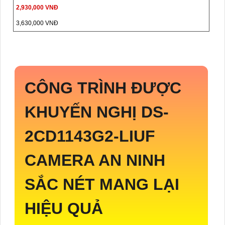
2,930,000 VNĐ
3,630,000 VNĐ
CÔNG TRÌNH ĐƯỢC
KHUYẾN NGHỊ
DS-
2CD1143G2-LIUF
CAMERA AN NINH
SẮC NÉT MANG LẠI
HIỆU QUẢ