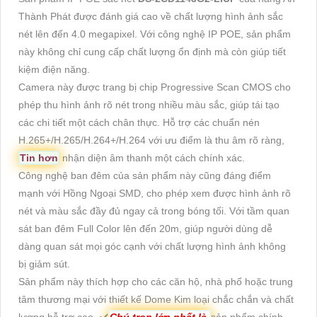
Thành Phát được đánh giá cao về chất lượng hình ảnh sắc
nét lên đến 4.0 megapixel. Với công nghệ IP POE, sản phẩm
này không chỉ cung cấp chất lượng ổn định mà còn giúp tiết
kiệm điện năng.
Camera này được trang bị chip Progressive Scan CMOS cho
phép thu hình ảnh rõ nét trong nhiều màu sắc, giúp tái tạo
các chi tiết một cách chân thực. Hỗ trợ các chuẩn nén
H.265+/H.265/H.264+/H.264 với ưu điểm là thu âm rõ ràng,
Tin hơn
nhận diện âm thanh một cách chính xác.
Công nghệ ban đêm của sản phẩm này cũng đáng điểm
mạnh với Hồng Ngoại SMD, cho phép xem được hình ảnh rõ
nét và màu sắc đầy đủ ngay cả trong bóng tối. Với tầm quan
sát ban đêm Full Color lên đến 20m, giúp người dùng dễ
dàng quan sát mọi góc cạnh với chất lượng hình ảnh không
bị giảm sút.
Sản phẩm này thích hợp cho các căn hộ, nhà phố hoặc trung
tâm thương mại với thiết kế Dome Kim loại chắc chắn và chất
lượng hỗ trợ cao. ✔️
Chú trọn lớn nhất là
sản phẩm chính