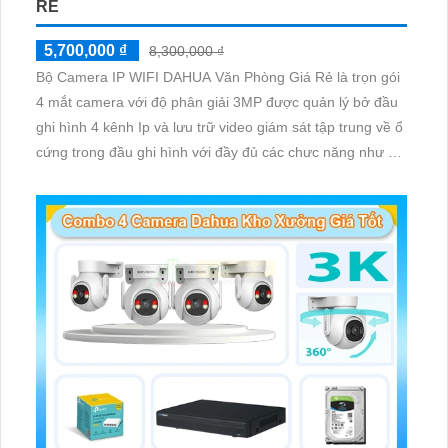
BỘ CAMERA IP WIFI DAHUA VĂN PHÒNG GIÁ
RẺ
5,700,000 ₫
8,300,000 ₫
Bộ Camera IP WIFI DAHUA Văn Phòng Giá Rẻ là trọn gói
4 mắt camera với độ phân giải 3MP được quản lý bở đầu
ghi hình 4 kênh Ip và lưu trữ video giám sát tập trung về ổ
cứng trong đầu ghi hình với đầy đủ các chưc năng như AI
Phát hiện chuyển động, đàm thoại âm thanh 2 chiều và
giám sát có màu vào ban đêm