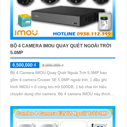
nhà xưởng với 4 mắt camera độ nét 5MP và quay xoay
360 độ không góc chết được quản lý và lưu trữ tập trung
về đầu ghi hình ổ cứng hỗ trợ xem qua tivi
BỘ 4 CAMERA IMOU QUAY QUÉT NGOÀI TRỜI
5.0MP