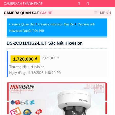
CAMERA AN THÀNH PHÁT
Facebook
Twitter
Instagram
Dribb
CAMERA QUAN SÁT
GIÁ RẺ
MENU
Camera Quan Sát
Camera Hikvision Giá Rẻ
Camera Wifi
Hikvision Ngoài Trời 360
DS-2CD1143G2-LIUF Sắc Nét Hikvision
2,450,000 ₫
1,720,000 ₫
Thương hiệu:
Hikvision
Ngày đăng:
11/13/2023 1:48:29 PM