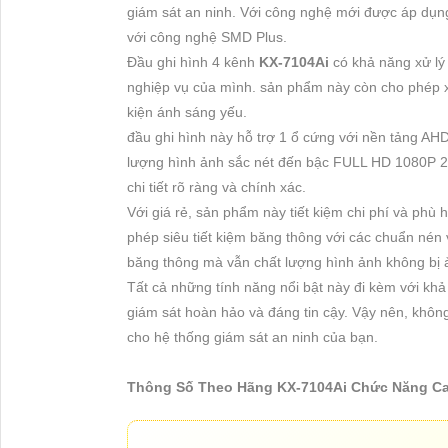
giám sát an ninh. Với công nghệ mới được áp dụng 
với công nghệ SMD Plus.
Đầu ghi hình 4 kênh
KX-7104Ai
có khả năng xử lý
nghiệp vụ của mình. sản phẩm này còn cho phép x
kiện ánh sáng yếu.
đầu ghi hình này hỗ trợ 1 ổ cứng với nền tảng AH
lượng hình ảnh sắc nét đến bậc FULL HD 1080P 2.
chi tiết rõ ràng và chính xác.
Với giá rẻ, sản phẩm này tiết kiệm chi phí và phù
phép siêu tiết kiệm băng thông với các chuẩn nén 
băng thông mà vẫn chất lượng hình ảnh không bị
Tất cả những tính năng nổi bật này đi kèm với khả
giám sát hoàn hảo và đáng tin cậy. Vậy nên, không
cho hệ thống giám sát an ninh của bạn.
Thông Số Theo Hãng KX-7104Ai Chức Năng C