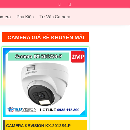
Facebook
Twitter
Instagram
Dribbble
amera
Phụ Kiện
Tư Vấn Camera
CAMERA GIÁ RẺ KHUYẾN MÃI
CAMERA KBVISION KX-2012S4-P