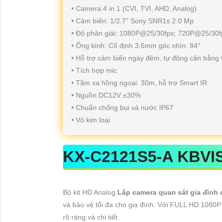
• Camera 4 in 1 (CVI, TVI, AHD, Analog)
• Cảm biến: 1/2.7” Sony SNR1s 2.0 Mp
• Độ phân giải: 1080P@25/30fps; 720P@25/30f
• Ống kính: Cố định 3.6mm góc nhìn: 84°
• Hỗ trợ cảm biến ngày đêm, tự động cân bằng
• Tích hợp mic
• Tầm xa hồng ngoại: 30m, hỗ trợ Smart IR
• Nguồn DC12V ±30%
• Chuẩn chống bụi và nước IP67
• Vỏ kim loại
KX-C2121S5-A
KBVI
Bộ kit HD Analog
Lắp camera quan sát gia đình
và bảo vệ tối đa cho gia đình. Với FULL HD 1080P 
rõ ràng và chi tiết.