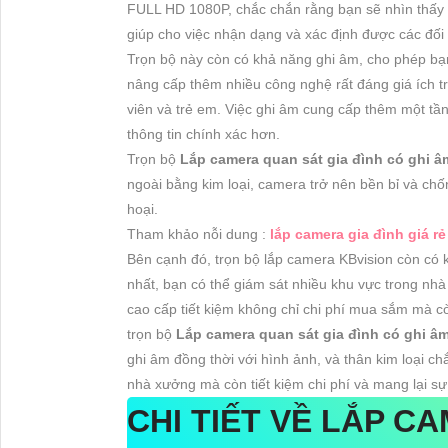
FULL HD 1080P, chắc chắn rằng bạn sẽ nhìn thấy tất
giúp cho việc nhận dạng và xác định được các đối
Trọn bộ này còn có khả năng ghi âm, cho phép bạn 
nâng cấp thêm nhiều công nghệ rất đáng giá ích tr
viên và trẻ em. Việc ghi âm cung cấp thêm một t
thông tin chính xác hơn.
Trọn bộ
Lắp camera quan sát gia đình có ghi 
ngoài bằng kim loại, camera trở nên bền bỉ và chốn
hoại.
Tham khảo nỗi dung :
lắp camera gia đình giá rẻ
Bên cạnh đó, trọn bộ lắp camera KBvision còn có k
nhất, bạn có thể giám sát nhiều khu vực trong nh
cao cấp tiết kiệm không chỉ chi phí mua sắm mà cò
trọn bộ
Lắp camera quan sát gia đình có ghi â
ghi âm đồng thời với hình ảnh, và thân kim loại ch
nhà xưởng mà còn tiết kiệm chi phí và mang lại sự t
CHI TIẾT VỀ
LẮP CA