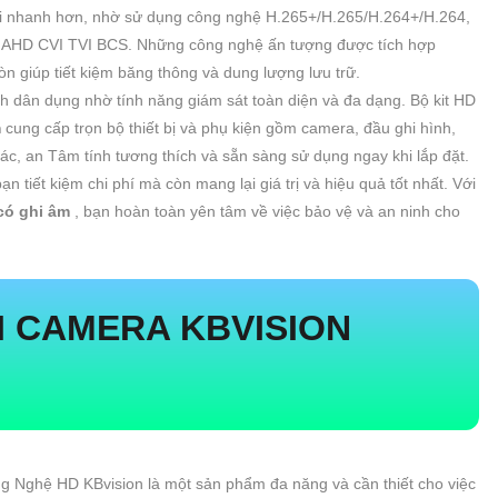
oại nhanh hơn, nhờ sử dụng công nghệ H.265+/H.265/H.264+/H.264,
ng AHD CVI TVI BCS. Những công nghệ ấn tượng được tích hợp
òn giúp tiết kiệm băng thông và dung lượng lưu trữ.
h dân dụng nhờ tính năng giám sát toàn diện và đa dạng. Bộ kit HD
m
cung cấp trọn bộ thiết bị và phụ kiện gồm camera, đầu ghi hình,
hác, an Tâm tính tương thích và sẵn sàng sử dụng ngay khi lắp đặt.
 tiết kiệm chi phí mà còn mang lại giá trị và hiệu quả tốt nhất. Với
 có ghi âm
, bạn hoàn toàn yên tâm về việc bảo vệ và an ninh cho
 CAMERA KBVISION
 Nghệ HD KBvision là một sản phẩm đa năng và cần thiết cho việc