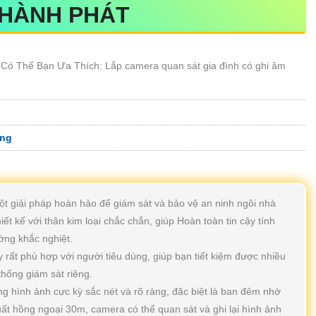
THÀNH PHÁT
ó Thể Bạn Ưa Thích: Lắp camera quan sát gia đình có ghi âm
̣ng
ột giải pháp hoàn hảo để giám sát và bảo vệ an ninh ngôi nhà
t kế với thân kim loại chắc chắn, giúp Hoàn toàn tin cậy tính
ờng khắc nghiệt.
 rất phù hợp với người tiêu dùng, giúp bạn tiết kiệm được nhiều
 thống giám sát riêng.
ng hình ảnh cực kỳ sắc nét và rõ ràng, đặc biệt là ban đêm nhờ
uất hồng ngoại 30m, camera có thể quan sát và ghi lại hình ảnh