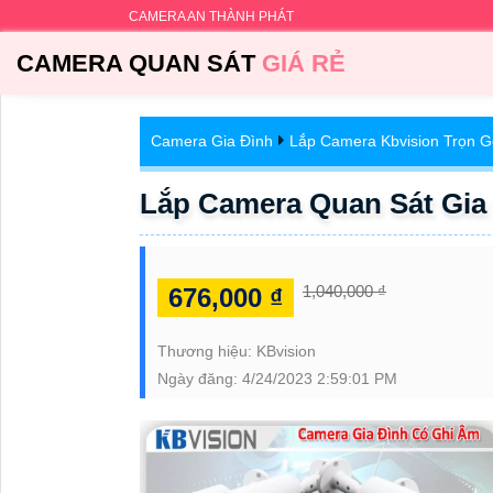
CAMERA AN THÀNH PHÁT
CAMERA QUAN SÁT
GIÁ RẺ
Camera Gia Đình
Lắp Camera Kbvision Trọn G
Lắp Camera Quan Sát Gia
1,040,000 ₫
676,000 ₫
Thương hiệu:
KBvision
Ngày đăng:
4/24/2023 2:59:01 PM