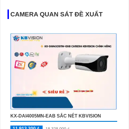
CAMERA QUAN SÁT ĐỀ XUẤT
KX-DAI4005MN-EAB SẮC NÉT KBVISION
11,913,200 ₫
18,328,000 ₫