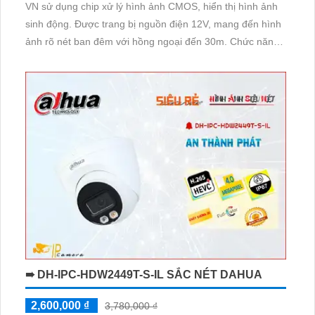
VN sử dụng chip xử lý hình ảnh CMOS, hiển thị hình ảnh
sinh động. Được trang bị nguồn điện 12V, mang đến hình
ảnh rõ nét ban đêm với hồng ngoại đến 30m. Chức năng
truyền tải hình ảnh nhanh chóng với công nghệ nén hình
H.265+ giúp tiết kiệm dung lượng lưu trữ
➠ DH-IPC-HDW2449T-S-IL SẮC NÉT DAHUA
2,600,000 ₫
3,780,000 ₫