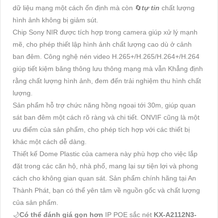
dữ liệu mạng một cách ổn định mà còn 🔄
tự tin
chất lượng
hình ảnh không bị giảm sút.
Chip Sony NIR được tích hợp trong camera giúp xử lý mạnh
mẽ, cho phép thiết lập hình ảnh chất lượng cao dù ở cảnh
ban đêm. Công nghệ nén video H.265+/H.265/H.264+/H.264
giúp tiết kiệm băng thông lưu thông mạng mà vẫn Khẳng định
rằng chất lượng hình ảnh, đem đến trải nghiệm thu hình chất
lượng.
Sản phẩm hỗ trợ chức năng hồng ngoại tới 30m, giúp quan
sát ban đêm một cách rõ ràng và chi tiết. ONVIF cũng là một
ưu điểm của sản phẩm, cho phép tích hợp với các thiết bị
khác một cách dễ dàng.
Thiết kế Dome Plastic của camera này phù hợp cho việc lắp
đặt trong các căn hộ, nhà phố, mang lại sự tiện lợi và phong
cách cho không gian quan sát. Sản phẩm chính hãng tại An
Thành Phát, bạn có thể yên tâm về nguồn gốc và chất lượng
của sản phẩm.
🌙
Có thể đánh giá gọn hơn
IP POE sắc nét
KX-A2112N3-