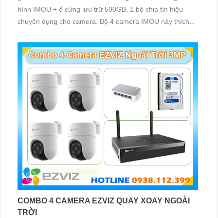
hình IMOU + ổ cứng lưu trữ 500GB, 1 bộ chia tín hiệu
chuyên dụng cho camera. Bộ 4 camera IMOU này thích
hợp lắp đặt cho kho hàng, nhà xưởng, khu phố và khu vực
cần giám sát ngoài trời
COMBO 4 CAMERA EZVIZ QUAY XOAY NGOÀI
TRỜI