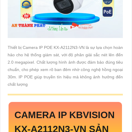
Thiết bị Camera IP POE KX-A2112N3-VN là sự lựa chọn hoàn
hảo cho hệ thống giám sát, với độ phân giải sắc nét lên đến
2.0 megapixel. Chất lượng hình ảnh được đảm bảo đúng tiêu
chuẩn, cho phép xem rõ ban đêm nhờ công nghệ hồng ngoại
30m. IP POE giúp truyền tín hiệu mà không ảnh hưởng đến
chất lượng
CAMERA IP KBVISION
KX-A2112N3-VN
SẢN