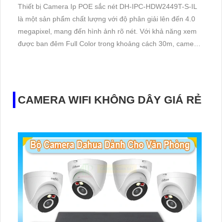
Thiết bị Camera Ip POE sắc nét DH-IPC-HDW2449T-S-IL
là một sản phẩm chất lượng với độ phân giải lên đến 4.0
megapixel, mang đến hình ảnh rõ nét. Với khả năng xem
được ban đêm Full Color trong khoảng cách 30m, camera
này giúp quan sát hiệu quả ngày đêm. Sử dụng công
nghệ IP POE, thiết bị không bị giảm chất lượng truyền tải
dữ liệu
CAMERA WIFI KHÔNG DÂY GIÁ RẺ