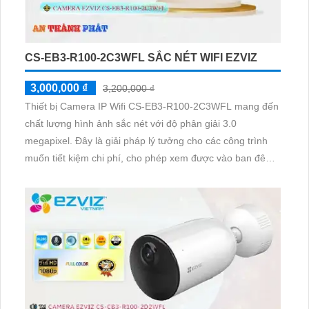
CS-EB3-R100-2C3WFL SẮC NÉT WIFI EZVIZ
3,000,000 ₫
3,200,000 ₫
Thiết bị Camera IP Wifi CS-EB3-R100-2C3WFL mang đến
chất lượng hình ảnh sắc nét với độ phân giải 3.0
megapixel. Đây là giải pháp lý tưởng cho các công trình
muốn tiết kiệm chi phí, cho phép xem được vào ban đêm
với hồng ngoại 20m. Sử dụng công nghệ IP Wifi, camera
không bị giảm chất lượng và hiển thị màu sắc rõ ràng vào
ban đêm