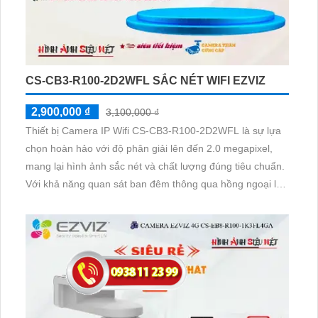
CS-CB3-R100-2D2WFL SẮC NÉT WIFI EZVIZ
2,900,000 ₫
3,100,000 ₫
Thiết bị Camera IP Wifi CS-CB3-R100-2D2WFL là sự lựa
chọn hoàn hảo với độ phân giải lên đến 2.0 megapixel,
mang lại hình ảnh sắc nét và chất lượng đúng tiêu chuẩn.
Với khả năng quan sát ban đêm thông qua hồng ngoại lên
đến 15m, camera này hoạt động tốt dù trong điều kiện
thiếu sáng. Sản phẩm được trang bị công nghệ IP Wifi,
không giảm chất lượng dù kết nối không dây