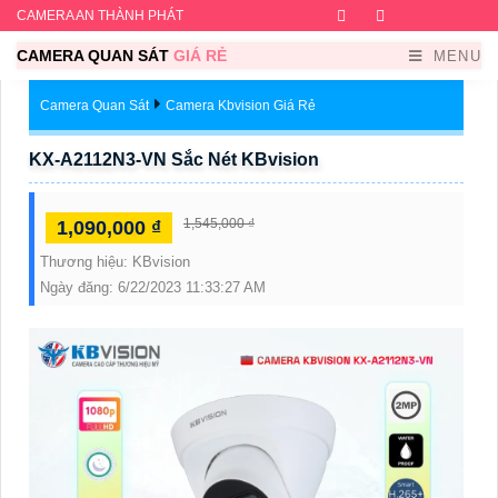
CAMERA AN THÀNH PHÁT
Facebook
Twitter
Instagram
Dribb
CAMERA QUAN SÁT
GIÁ RẺ
MENU
Camera Quan Sát
Camera Kbvision Giá Rẻ
KX-A2112N3-VN Sắc Nét KBvision
1,545,000 ₫
1,090,000 ₫
Thương hiệu:
KBvision
Ngày đăng:
6/22/2023 11:33:27 AM