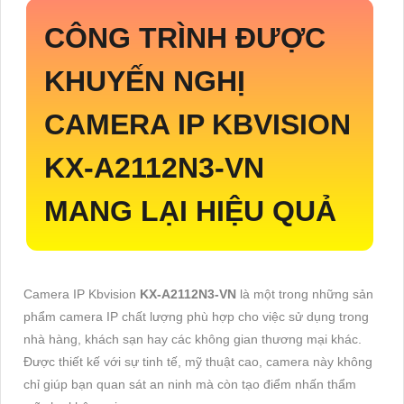
CÔNG TRÌNH ĐƯỢC
KHUYẾN NGHỊ
CAMERA IP KBVISION
KX-A2112N3-VN
MANG LẠI HIỆU QUẢ
Camera IP Kbvision
KX-A2112N3-VN
là một trong những sản
phẩm camera IP chất lượng phù hợp cho việc sử dụng trong
nhà hàng, khách sạn hay các không gian thương mại khác.
Được thiết kế với sự tinh tế, mỹ thuật cao, camera này không
chỉ giúp bạn quan sát an ninh mà còn tạo điểm nhấn thẩm