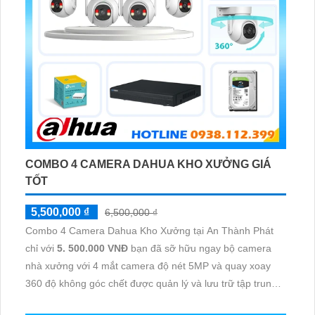
COMBO 4 CAMERA DAHUA KHO XƯỞNG GIÁ
TỐT
5,500,000 ₫
6,500,000 ₫
Combo 4 Camera Dahua Kho Xưởng tại An Thành Phát
chỉ với
5. 500.000 VNĐ
bạn đã sỡ hữu ngay bộ camera
nhà xưởng với 4 mắt camera độ nét 5MP và quay xoay
360 độ không góc chết được quản lý và lưu trữ tập trung
về đầu ghi hình ổ cứng hỗ trợ xem qua tivi