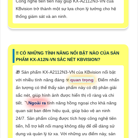
Công nghệ tiên tiến này giúp KX-A2112N3-VN của
KBvision trở thành một sự lựa chọn lý tưởng cho hệ
thống giám sát và an ninh.
‼️ CÓ NHỮNG TÍNH NĂNG NỔI BẬT NÀO CỦA SẢN
PHẨM KX-A12N-VN SẮC NÉT KBVISION?
🎁 Sản phẩm KX-A2112N3-VN của KBvision nổi bật
với nhiều tính năng đáng ☣️
quan trọng
. Điểm nhấn
ấn tượng có thể thấy sản phẩm này có độ phân giải
sắc nét, giúp hình ảnh được hiển thị rõ ràng và chi
tiết. 〽
Ngoài ra
tính năng hồng ngoại cho khả năng
quan sát ban đêm hiệu quả, giúp bảo vệ an ninh
24/7. Sản phẩm cũng được tích hợp công nghệ tiên
tiến, hỗ trợ kết nối mạng không dây để dễ dàng sử
dụng và quản lý từ xa. Với những ưu điểm này, sản