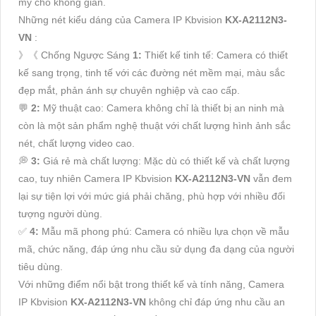
mỹ cho không gian.
Những nét kiểu dáng của Camera IP Kbvision
KX-A2112N3-
VN
:
》《 Chống Ngược Sáng
1:
Thiết kế tinh tế: Camera có thiết
kế sang trọng, tinh tế với các đường nét mềm mại, màu sắc
đẹp mắt, phản ánh sự chuyên nghiệp và cao cấp.
💬
2:
Mỹ thuật cao: Camera không chỉ là thiết bị an ninh mà
còn là một sản phẩm nghệ thuật với chất lượng hình ảnh sắc
nét, chất lượng video cao.
️💭
3:
Giá rẻ mà chất lượng: Mặc dù có thiết kế và chất lượng
cao, tuy nhiên Camera IP Kbvision
KX-A2112N3-VN
vẫn đem
lại sự tiện lợi với mức giá phải chăng, phù hợp với nhiều đối
tượng người dùng.
️✅
4:
Mẫu mã phong phú: Camera có nhiều lựa chọn về mẫu
mã, chức năng, đáp ứng nhu cầu sử dụng đa dạng của người
tiêu dùng.
Với những điểm nổi bật trong thiết kế và tính năng, Camera
IP Kbvision
KX-A2112N3-VN
không chỉ đáp ứng nhu cầu an