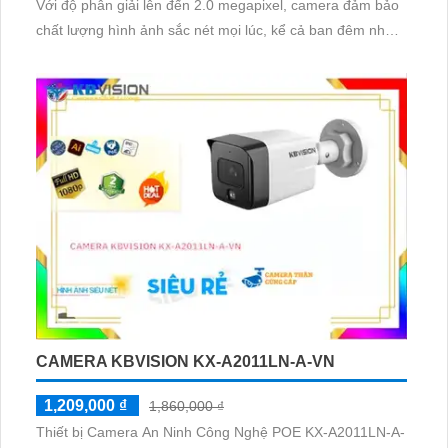
Với độ phân giải lên đến 2.0 megapixel, camera đảm bảo
chất lượng hình ảnh sắc nét mọi lúc, kể cả ban đêm nhờ
công nghệ hồng ngoại 150m. Được trang bị công nghệ IP
tiên tiến, camera không bị giảm chất lượng hồng ngoại
SMD, mang lại khả năng xoay 360 độ và zoom giám sát
chi tiết
CAMERA KBVISION KX-A2011LN-A-VN
1,209,000 ₫
1,860,000 ₫
Thiết bị Camera An Ninh Công Nghệ POE KX-A2011LN-A-