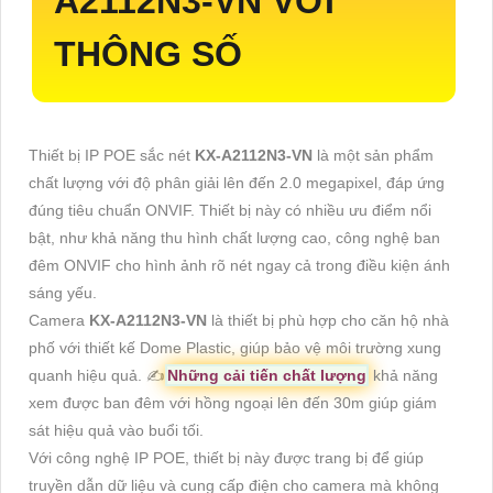
A2112N3-VN
VỚI
THÔNG SỐ
Thiết bị IP POE sắc nét
KX-A2112N3-VN
là một sản phẩm
chất lượng với độ phân giải lên đến 2.0 megapixel, đáp ứng
đúng tiêu chuẩn ONVIF. Thiết bị này có nhiều ưu điểm nổi
bật, như khả năng thu hình chất lượng cao, công nghệ ban
đêm ONVIF cho hình ảnh rõ nét ngay cả trong điều kiện ánh
sáng yếu.
Camera
KX-A2112N3-VN
là thiết bị phù hợp cho căn hộ nhà
phố với thiết kế Dome Plastic, giúp bảo vệ môi trường xung
quanh hiệu quả. ✍️
Những cải tiến chất lượng
khả năng
xem được ban đêm với hồng ngoại lên đến 30m giúp giám
sát hiệu quả vào buổi tối.
Với công nghệ IP POE, thiết bị này được trang bị để giúp
truyền dẫn dữ liệu và cung cấp điện cho camera mà không