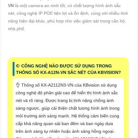
VN
là một camera an ninh tốt, có chất lượng hình ảnh sắc
nét, công nghệ IP POE tiện lợi và ổn định, cùng với nhiều tính
năng hiện đại khác, phù hợp cho việc giám sát trong căn hộ,
nhà phố.
☪ CÔNG NGHỆ NÀO ĐƯỢC SỬ DỤNG TRONG
THÔNG SỐ KX-A12N-VN SẮC NÉT CỦA KBVISION?
👌 Thông số KX-A2112N3-VN của KBvision sử dụng
công nghệ độ phân giải cao để hiển thị hình ảnh sắc
nét và rõ ràng. Được trang bị tính năng chống ánh
sáng ngược, giúp cải thiện chất lượng hình ảnh trong
môi trường ánh sáng mạnh. Hệ thống cảm biến cung
cấp khả năng quan sát ban đêm và ban ngày dựa
trên ánh sáng tự nhiên hoặc ánh sáng hồng ngoại.