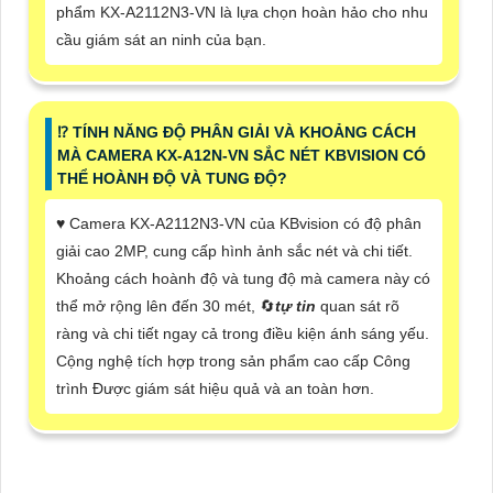
phẩm KX-A2112N3-VN là lựa chọn hoàn hảo cho nhu
cầu giám sát an ninh của bạn.
⁉️ TÍNH NĂNG ĐỘ PHÂN GIẢI VÀ KHOẢNG CÁCH
MÀ CAMERA KX-A12N-VN SẮC NÉT KBVISION CÓ
THỂ HOÀNH ĐỘ VÀ TUNG ĐỘ?
♥️ Camera KX-A2112N3-VN của KBvision có độ phân
giải cao 2MP, cung cấp hình ảnh sắc nét và chi tiết.
Khoảng cách hoành độ và tung độ mà camera này có
thể mở rộng lên đến 30 mét, 🔄
tự tin
quan sát rõ
ràng và chi tiết ngay cả trong điều kiện ánh sáng yếu.
Cộng nghệ tích hợp trong sản phẩm cao cấp Công
trình Được giám sát hiệu quả và an toàn hơn.