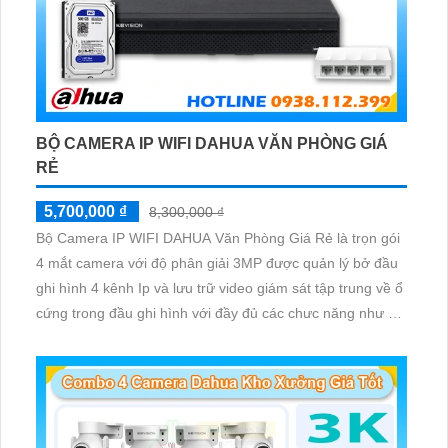
BỘ CAMERA IP WIFI DAHUA VĂN PHÒNG GIÁ
RẺ
5,700,000 ₫
8,300,000 ₫
Bộ Camera IP WIFI DAHUA Văn Phòng Giá Rẻ là trọn gói
4 mắt camera với độ phân giải 3MP được quản lý bở đầu
ghi hình 4 kênh Ip và lưu trữ video giám sát tập trung về ổ
cứng trong đầu ghi hình với đầy đủ các chưc năng như AI
Phát hiện chuyển động, đàm thoại âm thanh 2 chiều và
giám sát có màu vào ban đêm