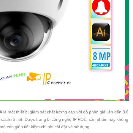
-A
là một thiết bị giám sát chất lượng cao với độ phân giải lên đến 8.0
ột cách rõ nét. Được trang bị công nghệ IP POE, sản phẩm này không
à còn giúp tiết kiệm chi phí cài đặt và sử dụng.