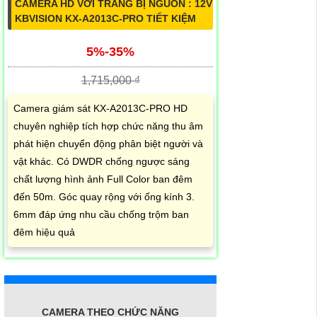
CAMERA HD VỚI TRANG BỊ NGUỒN : 12V
KBVISION KX-A2013C-PRO TIẾT KIỆM
5%-35%
1,715,000 ₫
Camera giám sát KX-A2013C-PRO HD
chuyên nghiệp tích hợp chức năng thu âm
phát hiện chuyển động phân biệt người và
vật khác. Có DWDR chống ngược sáng
chất lượng hình ảnh Full Color ban đêm
đến 50m. Góc quay rộng với ống kính 3.
6mm đáp ứng nhu cầu chống trộm ban
đêm hiệu quả
CAMERA THEO CHỨC NĂNG