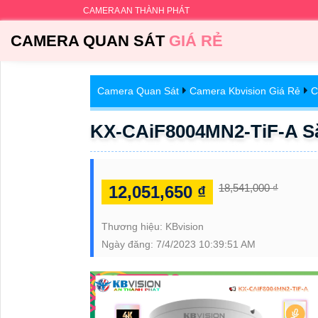
CAMERA AN THÀNH PHÁT
CAMERA QUAN SÁT
GIÁ RẺ
Camera Quan Sát
Camera Kbvision Giá Rẻ
C
KX-CAiF8004MN2-TiF-A Sắ
18,541,000 ₫
12,051,650 ₫
Thương hiệu:
KBvision
Ngày đăng:
7/4/2023 10:39:51 AM