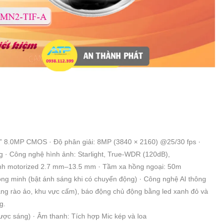
8” 8.0MP CMOS · Độ phân giải: 8MP (3840 × 2160) @25/30 fps ·
 · Công nghệ hình ảnh: Starlight, True-WDR (120dB),
nh motorized 2.7 mm–13.5 mm · Tầm xa hồng ngoại: 50m
ông minh (bật ánh sáng khi có chuyển động) · Công nghệ AI thông
àng rào ảo, khu vực cấm), báo động chủ động bằng led xanh đỏ và
g.
ược sáng) · Âm thanh: Tích hợp Mic kép và loa