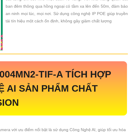
ban đêm thông qua hồng ngoại có tầm xa lên đến 50m, đảm bảo
an ninh mọi lúc, mọi nơi. Sử dụng công nghệ IP POE giúp truyền
tải tín hiệu một cách ổn định, không gây giảm chất lượng
004MN2-TIF-A
TÍCH HỢP
 AI SẢN PHẨM CHẤT
SION
camera với ưu điểm nổi bật là sử dụng Công Nghệ AI, giúp tối ưu hóa