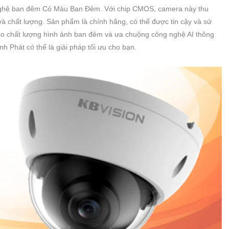
 nghệ ban đêm Có Màu Ban Đêm. Với chip CMOS, camera này thu
 và chất lượng. Sản phẩm là chính hãng, có thể được tin cậy và sử
ao chất lượng hình ảnh ban đêm và ưa chuộng công nghệ AI thông
nh Phát có thể là giải pháp tối ưu cho bạn.