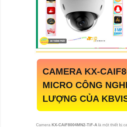
CAMERA
KX-CAIF8
MICRO CÔNG NGHỆ
LƯỢNG CỦA KBVI
Camera
KX-CAiF8004MN2-TiF-A
là một thiết bị 