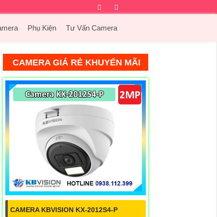
Facebook
Twitter
Instagram
Dribbble
amera
Phụ Kiện
Tư Vấn Camera
CAMERA GIÁ RẺ KHUYẾN MÃI
CAMERA KBVISION KX-2012S4-P