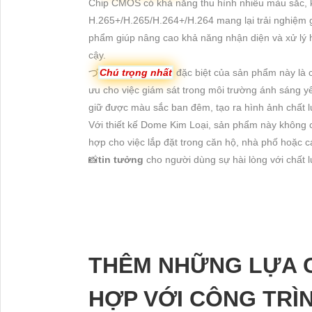
Chip CMOS có khả năng thu hình nhiều màu sắc, k
H.265+/H.265/H.264+/H.264 mang lại trải nghiệm g
phẩm giúp nâng cao khả năng nhận diện và xử lý h
cậy.
づ
Chú trọng nhất
đặc biệt của sản phẩm này là 
ưu cho việc giám sát trong môi trường ánh sáng 
giữ được màu sắc ban đêm, tạo ra hình ảnh chất l
Với thiết kế Dome Kim Loại, sản phẩm này không c
hợp cho việc lắp đặt trong căn hộ, nhà phố hoặc 
📸
tin tưởng
cho người dùng sự hài lòng với chất 
THÊM NHỮNG LỰA 
HỢP VỚI CÔNG TRÌ