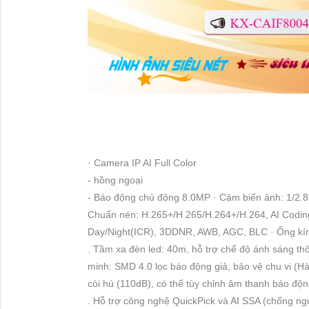
· Camera IP AI Full Color
- hồng ngoại
- Báo động chủ động 8.0MP · Cảm biến ảnh: 1/2.
Chuẩn nén: H.265+/H.265/H.264+/H.264, AI Coding
Day/Night(ICR), 3DDNR, AWB, AGC, BLC · Ống kí
. Tầm xa đèn led: 40m, hỗ trợ chế độ ánh sáng th
minh: SMD 4.0 lọc báo động giả, bảo vệ chu vi (H
còi hú (110dB), có thể tùy chỉnh âm thanh báo độn
. Hỗ trợ công nghệ QuickPick và AI SSA (chống ng