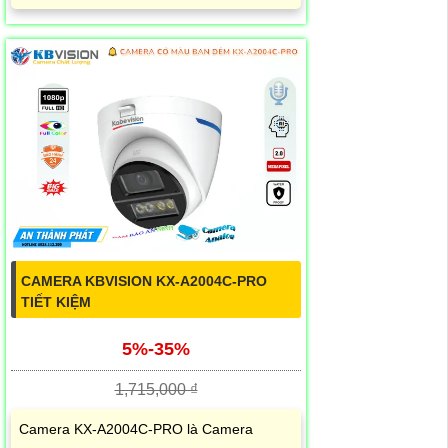
CAMERA KBVISION KX-A2004C-PRO
TIẾT KIỆM
5%-35%
1,715,000 ₫
Camera KX-A2004C-PRO là Camera