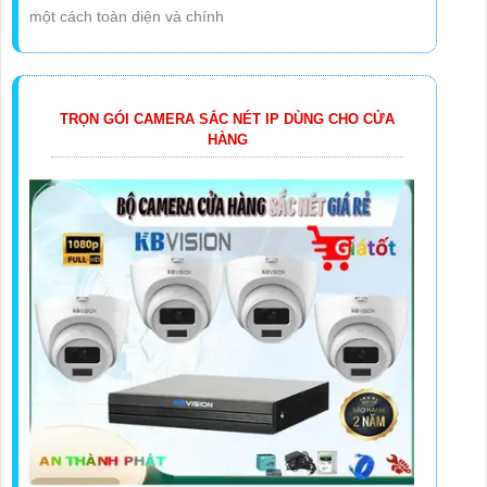
một cách toàn diện và chính
TRỌN GÓI CAMERA SẮC NÉT IP DÙNG CHO CỬA
HÀNG