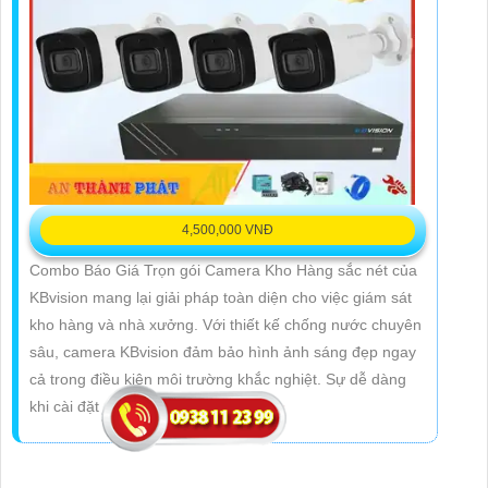
4,500,000 VNĐ
Combo Báo Giá Trọn gói Camera Kho Hàng sắc nét của
KBvision mang lại giải pháp toàn diện cho việc giám sát
kho hàng và nhà xưởng. Với thiết kế chống nước chuyên
sâu, camera KBvision đảm bảo hình ảnh sáng đẹp ngay
cả trong điều kiện môi trường khắc nghiệt. Sự dễ dàng
khi cài đặt và sử dụng trên