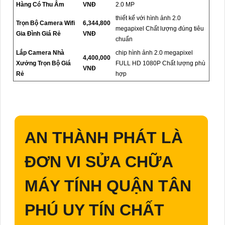
Hàng Có Thu Âm
VNĐ
2.0 MP
thiết kế với hình ảnh 2.0
Trọn Bộ Camera Wifi
6,344,800
megapixel Chất lượng đúng tiêu
Gia Đình Giá Rẻ
VNĐ
chuẩn
Lắp Camera Nhà
chip hình ảnh 2.0 megapixel
4,400,000
Xưởng Trọn Bộ Giá
FULL HD 1080P Chất lượng phù
VNĐ
Rẻ
hợp
AN THÀNH PHÁT LÀ
ĐƠN VI SỬA CHỮA
MÁY TÍNH QUẬN TÂN
PHÚ UY TÍN CHẤT