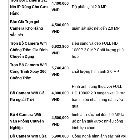
Trọn Gói Camera Sắc
4,400,000
Nét IP Dùng Cho Cửa
Độ phân giải 2.0 MP
VNĐ
Hàng
Báo Giá Trọn gói
4,500,000
Camera Kho Hàng
giám sát sắc nét đến 2.0 MP
VNĐ
sắc nét
Trọn Bộ Camera Wifi
siêu sáng và đẹp FULL HD
6,932,800
Chống Trộm Gia Đình
1080P 2.0 MP Chất lượng phù
VNĐ
Chuyên Dụng
hợp
Trọn Bộ Camera Wifi
5,746,400
Công Trình Xoay 360
chất lượng hình ảnh 2.0 MP
VNĐ
Chống Trộm
Hình ảnh trung thực với FULL
Bộ Camera Wifi Giá
4,000,000
HD 1080P 2.0 megapixel Được
Rẻ ngoài Trời
VNĐ
bán nhiều nhất trong năm vừa
qua
Bộ 4 Camera Wifi
hình ảnh sắc nét đến 2.0 MP là
4,500,000
Văn Phòng Chuyên
độ phân giải được nhiều công
VNĐ
Nghiệp
trình lựa chọn
Bộ Camera Wifi Cửa
5,900,000
Công nghệ hình ảnh sắc nét với