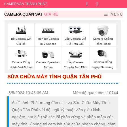
CAMERA AN THÀNH PHÁT
Facebook
Twitter
Instagram
Dribb
CAMERA QUAN SÁT
GIÁ RẺ
MENU
Bộ Camera Wifi
Trọn Bộ Camera
Lắp Camera Giá
Camera Chống
Giá Rẻ
Ip Visioncop
Rẻ Trọn Gói
Trộm Hilook
Camera Hồng
Camera Công
Camera Speedom
Lắp Camera
Ngoại Samsung
Nghệ DarkFighter
Dahua
Chuyên Ban Đêm
SỬA CHỮA MÁY TÍNH QUẬN TÂN PHÚ
3/5/2024 10:45:39 AM
Mức độ quan tâm: 10744
An Thành Phát mang đến dịch vụ Sửa Chữa Máy Tính
Quận Tân Phú với đội ngũ kỹ thuật viên giàu kinh
nghiệm, am hiểu về các lỗi phần cứng và phần mềm của
máy tính. Chúng tôi cam kết sửa chữa nhanh chóng, đảm