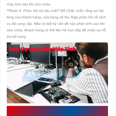
máy tính sau khi sửa chữa.
**Bước 6: Phản hồi và hậu mãi** Để Chắc chắn rằng sự hài
lòng của khách hàng, cửa hàng sẽ thu thập phản hồi về dịch
vụ đã cung cấp. Nếu có bất kỳ vấn đề nào phát sinh sau khi
sửa chữa, khách hàng có thể liên hệ trực tiếp để nhận sự hỗ
trợ bổ sung.
VIỆC BẢO TRÌ ĐỊNH KỲ