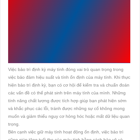
MÁY TÍNH LÀ VÔ VÙNG
QUAN TRỌNG ĐỂ BẢO
ĐẢM HIỆU SUẤT HOẠT
ĐỘNG
Việc bảo trì định kỳ máy tính đóng vai trò quan trọng trong
việc bảo đảm hiệu suất và tính ổn định của máy tính. Khi thực
hiện bảo trì định kỳ, bạn có cơ hội để kiểm tra và chuẩn đoán
các vấn đề có thể phát sinh trên máy tính của mình. Những
tính năng chất lượng được tích hợp giúp bạn phát hiện sớm
và khắc phục các lỗi, tránh được những sự cố không mong
muốn và giảm thiểu nguy cơ hỏng hóc hoặc mất dữ liệu quan
trọng.
Bên cạnh việc giữ máy tính hoạt động ổn định, việc bảo trì
cũng giúp tăng tuổi thọ của máy tính bằng cách bảo vệ và