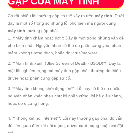
GẶP CỦA MÁY TÍNH
Có rất nhiều lỗi thường gặp có thể xảy ra trên
máy tính
. Dưới
đây là một số trong số những lỗi phổ biến mà người dùng
máy tính
thường gặp phải:
1. **Máy tính chậm hoặc đơ**: Đây là một trong những vấn đề
phổ biến nhất. Nguyên nhân có thể do phần cứng yếu, phần
mềm không tương thích, hoặc do virus/malware.
2. **Màn hình xanh (Blue Screen of Death - BSOD)**: Đây là
một lỗi nghiêm trọng mà máy tính gặp phải, thường do thiếu
driver hoặc phần cứng gặp sự cố.
3. **Máy tính không khởi động lên**: Lỗi này có thể do nhiều
nguyên nhân khác nhau như lỗi phần cứng, lỗi hệ điều hành,
hoặc do ổ cứng hỏng.
4. **Không kết nối Internet**: Lỗi này thường gặp phải do vấn
đề liên quan đến kết nối mạng, driver card mạng hoặc cài đặt
sai.