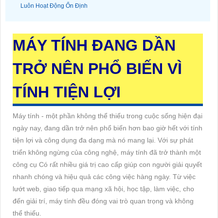
Luôn Hoạt Động Ổn Định
MÁY TÍNH ĐANG DẦN
TRỞ NÊN PHỔ BIẾN VÌ
TÍNH TIỆN LỢI
Máy tính - một phần không thể thiếu trong cuộc sống hiện đại
ngày nay, đang dần trở nên phổ biến hơn bao giờ hết với tính
tiện lợi và công dụng đa dạng mà nó mang lại. Với sự phát
triển không ngừng của công nghệ, máy tính đã trở thành một
công cụ Có rất nhiều giá trị cao cấp giúp con người giải quyết
nhanh chóng và hiệu quả các công việc hàng ngày. Từ việc
lướt web, giao tiếp qua mạng xã hội, học tập, làm việc, cho
đến giải trí, máy tính đều đóng vai trò quan trọng và không
thể thiếu.