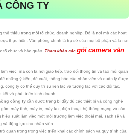
Ả CÔNG TY
g thể thiếu trong mỗi tổ chức, doanh nghiệp. Đó là nơi mà các hoạt
được thực hiện. Văn phòng chính là trụ sở của mọi bộ phận và là nơi
gói camera văn
ược tổ chức và bảo quản.
Tham khảo các
àm việc, mà còn là nơi giao tiếp, trao đổi thông tin và tạo mối quan
i để những ý kiến, đề xuất, thông báo của nhân viên và quản lý được
 công ty có thể duy trì sự liên lạc và tương tác với các đối tác,
kết và phát triển kinh doanh.
hòng công ty
cần được trang bị đầy đủ các thiết bị và công nghệ
 gồm máy tính, máy in, máy fax, điện thoại, hệ thống mạng và các
g hiệu suất làm việc một môi trường làm việc thoải mái, sạch sẽ và
g và động lực cho nhân viên.
rò quan trọng trong việc triển khai các chính sách và quy trình của