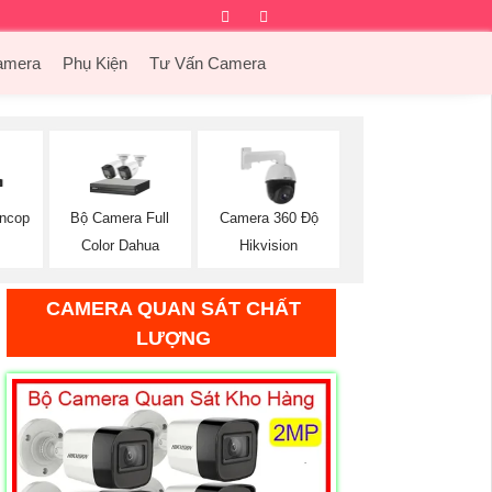
Facebook
Twitter
Instagram
Dribbble
amera
Phụ Kiện
Tư Vấn Camera
oncop
Bộ Camera Full
Camera 360 Độ
Color Dahua
Hikvision
CAMERA QUAN SÁT CHẤT
LƯỢNG