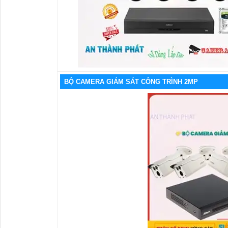
BỘ CAMERA GIÁM SÁT CÔNG TRÌNH 2MP