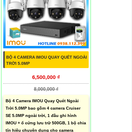
BỘ 4 CAMERA IMOU QUAY QUÉT NGOÀI
TRỜI 5.0MP
6,500,000 ₫
8,000,000 ₫
Bộ 4 Camera IMOU Quay Quét Ngoài
Trời 5.0MP bao gồm 4 camera Cruiser
SE 5.0MP ngoài trời, 1 đầu ghi hình
IMOU + ổ cứng lưu trữ 500GB, 1 bộ chia
tín hiệu chuyên dụng cho camera