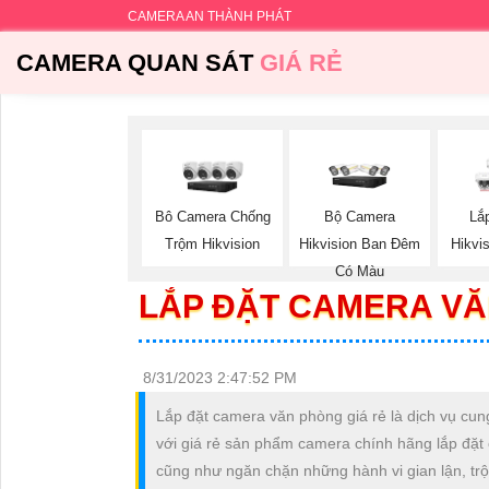
CAMERA AN THÀNH PHÁT
CAMERA QUAN SÁT
GIÁ RẺ
Bộ Camera
Bô Camera Chống
Lắ
Hikvision Ban Đêm
Trộm Hikvision
Hikvi
Có Màu
LẮP ĐẶT CAMERA VĂ
8/31/2023 2:47:52 PM
Lắp đặt camera văn phòng giá rẻ là dịch vụ cun
với giá rẻ sản phẩm camera chính hãng lắp đặt
cũng như ngăn chặn những hành vi gian lận, tr