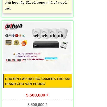
phù hợp lắp đặt cả trong nhà và ngoài
trời.
CHUYÊN LẮP ĐẶT BỘ CAMERA THU ÂM
GIÀNH CHO VĂN PHÒNG
5,500,000 ₫
8,500,000 ₫