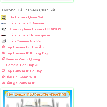
Thương Hiệu camera Quan Sát
Bộ Camera Quan Sát
Lắp camera KBvision
Thương hiệu Camera HIKVISON
Lắp camera Dahua giá rẻ
Lắp Camera Giá Rẻ
️🎤️
Lắp Camera Có Thu Âm
📶
Lắp Camera IP Không Dây
🕵️
Camera Zoom Quang
🧛‍♀️
Camera Tích Hợp AI
💻
Lắp Camera IP Có Dây
⚙️
Đầu Ghi Camera HD
📥
Đầu ghi camera IP