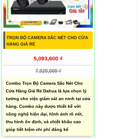
TRỌN BỘ CAMERA SẮC NÉT CHO CỬA
HÀNG GIÁ RẺ
5,093,600 ₫
7,020,000 ₫
Combo Trọn Bộ Camera Sắc Nét Cho
Cửa Hàng Giá Rẻ Dahua là lựa chọn lý
tưởng cho việc giám sát an ninh tại cửa
hàng. Combo này được thiết kế với
công nghệ hiện đại, hình ảnh rõ nét,
thu hình ổn định, và chiết khấu cao
giúp tiết kiệm chi phí đáng kể