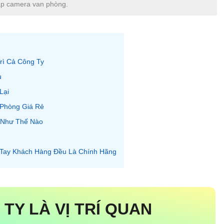
háp camera van phòng.
rì Cả Công Ty
u
Lại
 Phòng Giá Rẻ
 Như Thế Nào
Tay Khách Hàng Đều Là Chính Hãng
TY LÀ VỊ TRÍ QUAN