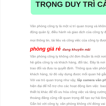
TRỌNG DUY TRÌ C
Văn phòng công ty là một vị trí quan trọng và khôn
động quản lý, điều hành và giao dịch của công ty 
mọi thông tin, tài liệu và công việc của công ty đ
phòng giá rẻ
đang khuyến mãi
Văn phòng công ty không chỉ đơn thuần là một nơi l
hệ giữa công ty và khách hàng, đối tác. Đây là nơ
trao đổi và đưa ra quyết định. Thông qua văn phòng,
khách hàng, từ đó xây dựng được mối quan hệ gắn 
Với vai trò quan trọng như vậy,
lắp camera văn p
hiện đại để hỗ trợ cho các hoạt động làm việc bao
thiết bị khác để tối ưu hóa công việc và tăng cườn
thoáng đãng cũng rất quan trọng để tạo sự hài lòn
Gắn bó với công ty, văn phòng không chỉ đóng vai t