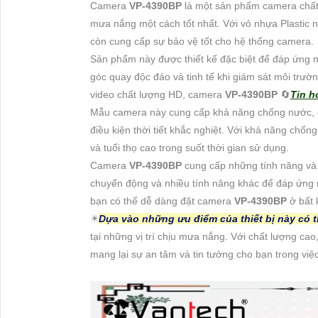
Camera
VP-4390BP
là một sản phẩm camera chất l
mưa nắng một cách tốt nhất. Với vỏ nhựa Plastic n
còn cung cấp sự bảo vệ tốt cho hệ thống camera.
Sản phẩm này được thiết kế đặc biệt để đáp ứng n
góc quay độc đáo và tinh tế khi giám sát môi trườ
video chất lượng HD, camera
VP-4390BP
🔄
Tin h
Mẫu camera này cung cấp khả năng chống nước, ch
điều kiện thời tiết khắc nghiệt. Với khả năng chố
và tuổi thọ cao trong suốt thời gian sử dụng.
Camera
VP-4390BP
cung cấp những tính năng và 
chuyển động và nhiều tính năng khác để đáp ứng n
bạn có thể dễ dàng đặt camera
VP-4390BP
ở bất 
✴️
Dựa vào những ưu điểm của thiết bị này có 
tại những vị trí chịu mưa nắng. Với chất lượng cao,
mang lại sự an tâm và tin tưởng cho bạn trong vi