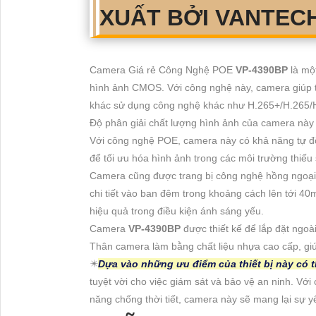
XUẤT BỞI VANTEC
Camera Giá rẻ Công Nghệ POE
VP-4390BP
là mộ
hình ảnh CMOS. Với công nghệ này, camera giúp t
khác sử dụng công nghệ khác như H.265+/H.265/
Độ phân giải chất lượng hình ảnh của camera này l
Với công nghệ POE, camera này có khả năng tự độ
để tối ưu hóa hình ảnh trong các môi trường thiếu
Camera cũng được trang bị công nghệ hồng ngoại 
chi tiết vào ban đêm trong khoảng cách lên tới 40
hiệu quả trong điều kiện ánh sáng yếu.
Camera
VP-4390BP
được thiết kế để lắp đặt ngoài
Thân camera làm bằng chất liệu nhựa cao cấp, gi
✴️
Dựa vào những ưu điểm của thiết bị này có 
tuyệt vời cho việc giám sát và bảo vệ an ninh. Vớ
năng chống thời tiết, camera này sẽ mang lại sự 