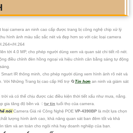
H
t loại camera an ninh cao cấp được trang bị công nghệ chip xử lý
hu hình ảnh màu sắc sắc nét và đẹp hơn so với các loại camera
H.264+/H.264
ên tới 4.0 MP, cho phép người dùng xem và quan sát chi tiết rõ nét.
ng điều chỉnh đèn hồng ngoại và hiệu chỉnh cân bằng sáng tự động
 sáng.
Smart IR thông minh, cho phép người dùng xem hình ảnh rõ nét và
m. Với Những Trang bị cao cấp Hổ trợ 🔄
Tin hơn
an ninh và giám sát
 trời và có thể chịu được các điều kiện thời tiết xấu như mưa, nắng.
úp gia tăng độ bền và ♢
tự tin
tuổi thọ của camera.
thể nói
Camera Giá rẻ Công Nghệ POE
VP-4390BP
là một lựa chọn
i chất lượng hình ảnh cao, khả năng quan sát ban đêm tốt và khả
yên tâm và an toàn cho ngôi nhà hay doanh nghiệp của bạn.