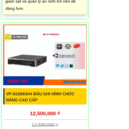
giám sát và quản lý an ninh trở nên dễ
dàng hơn.
VP-N16883H4 ĐẦU GHI HÌNH CHỨC
NĂNG CAO CẤP
12,500,000 ₫
12,500,000 ₫