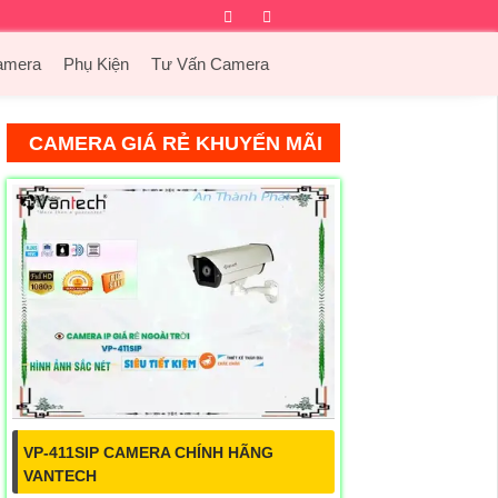
Facebook
Twitter
Instagram
Dribbble
amera
Phụ Kiện
Tư Vấn Camera
CAMERA GIÁ RẺ KHUYẾN MÃI
VP-411SIP CAMERA CHÍNH HÃNG
VANTECH