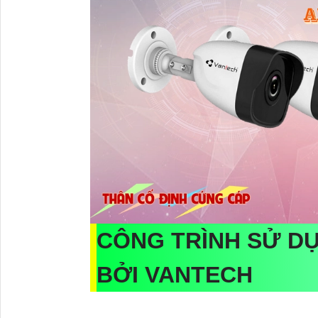
CÔNG TRÌNH SỬ D
BỞI VANTECH