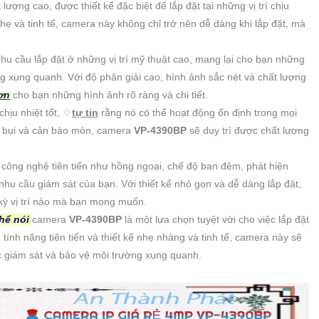
ượng cao, được thiết kế đặc biệt để lắp đặt tại những vị trí chịu
hẹ và tinh tế, camera này không chỉ trở nên dễ dàng khi lắp đặt, mà
hu cầu lắp đặt ở những vị trí mỹ thuật cao, mang lại cho bạn những
ng xung quanh. Với độ phân giải cao, hình ảnh sắc nét và chất lượng
ơn
cho bạn những hình ảnh rõ ràng và chi tiết.
ịu nhiệt tốt, ♢
tự tin
rằng nó có thể hoạt động ổn định trong mọi
ng bụi và cản bào mòn, camera
VP-4390BP
sẽ duy trì được chất lượng
công nghệ tiên tiến như hồng ngoại, chế độ ban đêm, phát hiện
hu cầu giám sát của bạn. Với thiết kế nhỏ gọn và dễ dàng lắp đặt,
kỳ vị trí nào mà bạn mong muốn.
thể nói
camera
VP-4390BP
là một lựa chọn tuyệt vời cho việc lắp đặt
 tính năng tiên tiến và thiết kế nhẹ nhàng và tinh tế, camera này sẽ
ệc giám sát và bảo vệ môi trường xung quanh.