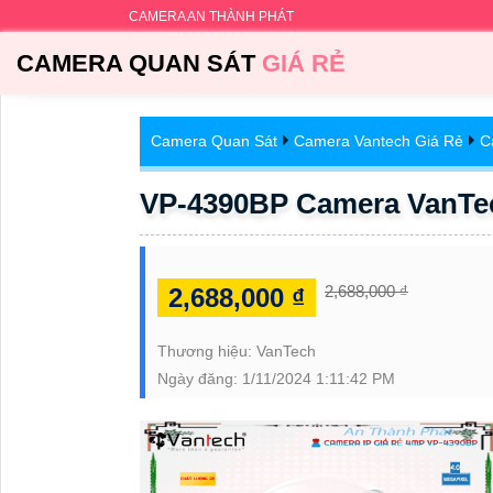
CAMERA AN THÀNH PHÁT
CAMERA QUAN SÁT
GIÁ RẺ
Camera Quan Sát
Camera Vantech Giá Rẻ
C
VP-4390BP Camera VanTe
2,688,000 ₫
2,688,000 ₫
Thương hiệu:
VanTech
Ngày đăng:
1/11/2024 1:11:42 PM