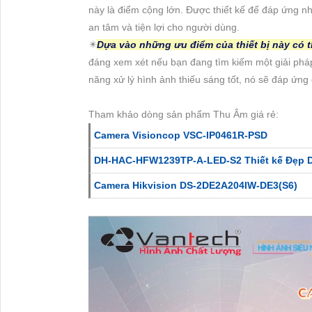
này là điểm cộng lớn. Được thiết kế để đáp ứng n
an tâm và tiện lợi cho người dùng.
✴️
Dựa vào những ưu điểm của thiết bị này có 
đáng xem xét nếu bạn đang tìm kiếm một giải pháp
năng xử lý hình ảnh thiếu sáng tốt, nó sẽ đáp ứng
Tham khảo dòng sản phẩm Thu Âm giá rẻ:
Camera Visioncop VSC-IP0461R-PSD
DH-HAC-HFW1239TP-A-LED-S2 Thiết kế Đẹp 
Camera Hikvision DS-2DE2A204IW-DE3(S6)