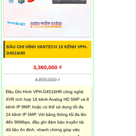
ĐẦU GHI HÌNH VANTECH 16 KÊNH VPH-
D4516HR
3,360,000 ₫
4,800,000 ₫
Đầu Ghi Hình VPH-D4516HR công nghệ
XVR tích hợp 16 kênh Analog HD 5MP và 8
kênh IP 8MP, hoặc có thể sử dụng tối đa
24 kênh IP 5MP. Với băng thông tối đa lên
đến 96Mbps, đầu ghi đảm bảo truyền tải
dữ liệu ổn định, nhanh chóng giúp việc