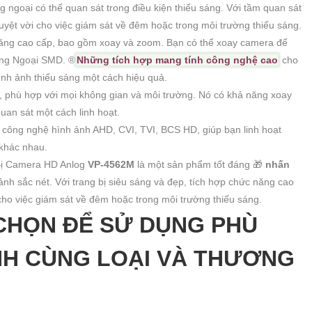
g ngoại có thể quan sát trong điều kiện thiếu sáng. Với tầm quan sát
uyệt vời cho việc giám sát về đêm hoặc trong môi trường thiếu sáng.
ăng cao cấp, bao gồm xoay và zoom. Bạn có thể xoay camera để
ng Ngoại SMD. ®️
Những tích hợp mang tính công nghệ cao
cho
ình ảnh thiếu sáng một cách hiệu quả.
g, phù hợp với mọi không gian và môi trường. Nó có khả năng xoay
uan sát một cách linh hoạt.
 công nghệ hình ảnh AHD, CVI, TVI, BCS HD, giúp bạn linh hoạt
 khác nhau.
Bị Camera HD Anlog
VP-4562M
là một sản phẩm tốt đáng 🎁
nhấn
ảnh sắc nét. Với trang bị siêu sáng và đẹp, tích hợp chức năng cao
 cho việc giám sát về đêm hoặc trong môi trường thiếu sáng.
CHỌN ĐỂ SỬ DỤNG PHÙ
NH CÙNG LOẠI VÀ THƯƠNG