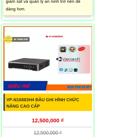
giám sát và quản lý an ninh trở nên dễ
dàng hơn.
VP-N16883H4 ĐẦU GHI HÌNH CHỨC
NĂNG CAO CẤP
12,500,000 ₫
12,500,000 ₫