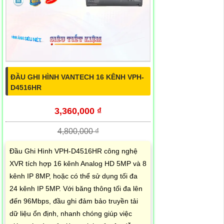
ĐẦU GHI HÌNH VANTECH 16 KÊNH VPH-
D4516HR
3,360,000 ₫
4,800,000 ₫
Đầu Ghi Hình VPH-D4516HR công nghệ
XVR tích hợp 16 kênh Analog HD 5MP và 8
kênh IP 8MP, hoặc có thể sử dụng tối đa
24 kênh IP 5MP. Với băng thông tối đa lên
đến 96Mbps, đầu ghi đảm bảo truyền tải
dữ liệu ổn định, nhanh chóng giúp việc