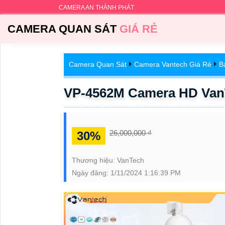
CAMERA AN THÀNH PHÁT
CAMERA QUAN SÁT
GIÁ RẺ
Camera Quan Sát
Camera Vantech Giá Rẻ
B
VP-4562M Camera HD Van
26,000,000 ₫
30%
Thương hiệu:
VanTech
Ngày đăng:
1/11/2024 1:16:39 PM