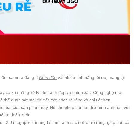
G SỐ CỦA
VP-4562M
SẢN
 phẩm camera đáng ♢
Nhìn đến
với nhiều tính năng tối ưu, mang lại
y có khả năng xử lý hình ảnh đẹp và chính xác. Công nghệ mới
 thể quan sát mọi chi tiết một cách rõ ràng và chi tiết hơn.
ổi bật của sản phẩm này. Nó cho phép bạn lưu trữ hình ảnh nén với
tối ưu hiệu suất.
n 2.0 megapixel, mang lại hình ảnh sắc nét và rõ ràng, giúp bạn có