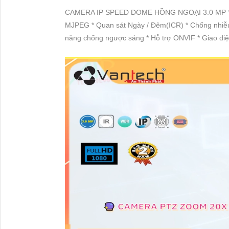
CAMERA IP SPEED DOME HỒNG NGOẠI 3.0 MP * Độ 
MJPEG * Quan sát Ngày / Đêm(ICR) * Chống nhiễu 
năng chống ngược sáng * Hỗ trợ ONVIF * Giao diện