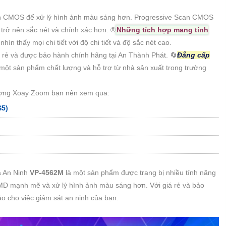
an CMOS để xử lý hình ảnh màu sáng hơn. Progressive Scan CMOS
rở nên sắc nét và chính xác hơn. ®️
Những tích hợp mang tính
ìn thấy mọi chi tiết với độ chi tiết và độ sắc nét cao.
 rẻ và được bảo hành chính hãng tại An Thành Phát. 🔄
Đẳng cấp
ột sản phẩm chất lượng và hỗ trợ từ nhà sản xuất trong trường
ượng Xoay Zoom bạn nên xem qua:
S5)
 An Ninh
VP-4562M
là một sản phẩm được trang bị nhiều tính năng
MD mạnh mẽ và xử lý hình ảnh màu sáng hơn. Với giá rẻ và bảo
 cho việc giám sát an ninh của bạn.