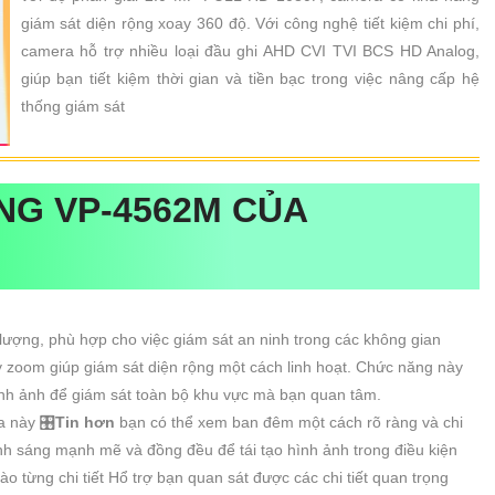
giám sát diện rộng xoay 360 độ. Với công nghệ tiết kiệm chi phí,
camera hỗ trợ nhiều loại đầu ghi AHD CVI TVI BCS HD Analog,
giúp bạn tiết kiệm thời gian và tiền bạc trong việc nâng cấp hệ
thống giám sát
ÃNG
VP-4562M
CỦA
lượng, phù hợp cho việc giám sát an ninh trong các không gian
 zoom giúp giám sát diện rộng một cách linh hoạt. Chức năng này
ình ảnh để giám sát toàn bộ khu vực mà bạn quan tâm.
 này 🎛
Tin hơn
bạn có thể xem ban đêm một cách rõ ràng và chi
h sáng mạnh mẽ và đồng đều để tái tạo hình ảnh trong điều kiện
từng chi tiết Hổ trợ bạn quan sát được các chi tiết quan trọng