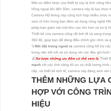
Một ưu điểm khác của thiết bị này là tính năng hồn
hồng ngoại lên đến 50m, camera này là lựa chọn t
Camera HD Anlog này cũng tích hợp nhiều chức n
xem rõ hơn trong ban đêm sử dụng công nghệ Hồ
phép bạn giám sát một khu vực lớn hơn và xử lý h
Thiết kế của camera cũng rất tinh tế và sang trọn
360 độ, giúp bạn dễ dàng điều chỉnh góc nhìn và q
🔩
Nét đặt trưng ngoài ra
camera cũng hỗ trợ các
trong việc kết nối và sử dụng với các đầu ghi hình
🕉️
Sơ lược những ưu đểm có thể xem là
Thiết 
mạnh
với các tính năng tối ưu và chất lượng hình 
cấp, và thiết kế tinh tế, camera này đáng xem xét
THÊM NHỮNG LỰA 
HỢP VỚI CÔNG TRÌ
HIỆU