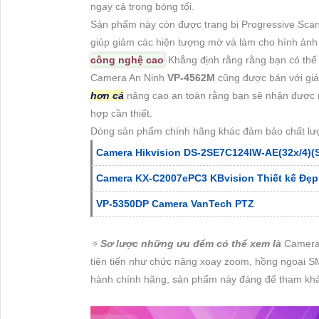
ngay cả trong bóng tối.
Sản phẩm này còn được trang bị Progressive Sc
giúp giảm các hiện tượng mờ và làm cho hình ảnh t
công nghệ cao
Khẳng định rằng rằng bạn có thể nh
Camera An Ninh
VP-4562M
cũng được bán với giá
hơn cả
nâng cao an toàn rằng bạn sẽ nhận được m
hợp cần thiết.
Dòng sản phẩm chính hãng khác đảm bảo chất l
Camera Hikvision DS-2SE7C124IW-AE(32x/4)(
Camera KX-C2007ePC3 KBvision Thiết kế Đẹp
VP-5350DP Camera VanTech PTZ
🔅
Sơ lược những ưu đểm có thể xem là
Camera
tiên tiến như chức năng xoay zoom, hồng ngoại S
hành chính hãng, sản phẩm này đáng để tham khảo