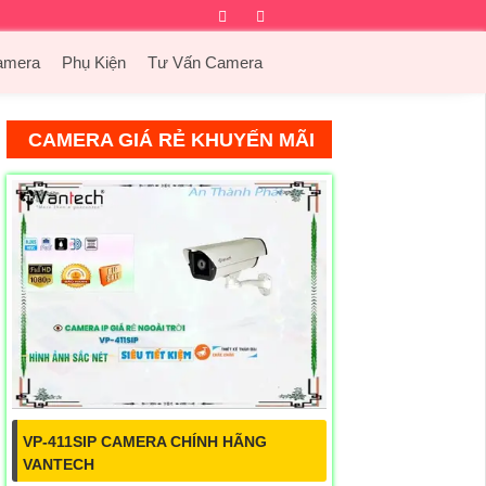
Facebook
Twitter
Instagram
Dribbble
amera
Phụ Kiện
Tư Vấn Camera
CAMERA GIÁ RẺ KHUYẾN MÃI
VP-411SIP CAMERA CHÍNH HÃNG
VANTECH