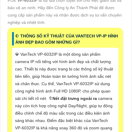
POE
VP-6032IP
là sự lựa chọn tuyệt vời cho việc giám sát và
bảo vệ an ninh. Hãy đến Công ty An Thành Phát để được
cung cấp sản phẩm này và nhận được dịch vụ tư vấn chuyên
nghiệp và nhiệt tình.
☪ THÔNG SỐ KỸ THUẬT CỦA VANTECH VP-IP HÌNH
ẢNH ĐẸP BAO GỒM NHỮNG GÌ?
💎 VanTech VP-6032IP là một dòng sản phẩm
camera IP nổi tiếng với hình ảnh đẹp và chất lượng
cao. Thiết bị này được trang bị các thông số kỹ thuật
tiên tiến, giúp Hoàn toàn tin tưởng hình ảnh sắc nét
và chân thực. Cụ thể, VanTech VP-6032IP sử dụng
công nghệ hình ảnh Full HD 1080P, cho phép quan
sát chi tiết rõ nét. 🔖
Nét đặt trưng ngoài ra
camera
này còn tích hợp công nghệ Day/Night, giúp tự động
điều chỉnh chế độ màu sắc trong các điều kiện ánh
sáng khác nhau. Điểm đặc biệt khác của VanTech
VP-6032IP là khả năng xoay 360 độ và zoom quang