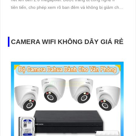
tiên tiến, cho phép xem rõ ban đêm và không bị giảm chất
lượng. Với khả năng lưu trữ trên 2 HDD và cấp nguồn qua
RJ45, thiết bị này cũng hỗ trợ đầu ghi 16 kênh với công
nghệ AI, phù hợp cho mọi công trình hiện đại
CAMERA WIFI KHÔNG DÂY GIÁ RẺ