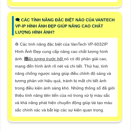
🗨️ CÁC TÍNH NĂNG ĐẶC BIỆT NÀO CỦA VANTECH
VP-IP HÌNH ẢNH ĐẸP GIÚP NÂNG CAO CHẤT
LƯỢNG HÌNH ẢNH?
♻️ Các tính năng đặc biệt của VanTech VP-6032IP
Hình Ảnh Đẹp cung cấp nâng cao chất lượng hình
ảnh. 🎛
ấn tượng trước hết
nó có độ phân giải cao,
mang đến hình ảnh rõ nét và chi tiết. Thứ hai, tính
năng chống ngược sáng giúp điều chỉnh độ sáng và
tương phản với hiệu quả, tránh bị mất chi tiết ảnh
trong điều kiện ánh sáng khó. Những thông số đã giới
thiệu tính năng tiên tiến của nó trong xử lý màu sắc
và khả năng phát hiện chuyển động giúp tái tạo màu
sắc chính xác và bắt kịp các sự kiện quan trọng.