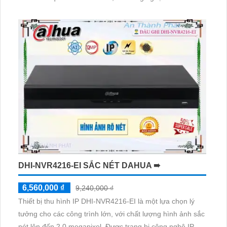
dụng công nghệ IP POE, không ảnh hưởng đến chất
lượng hình ảnh
DHI-NVR4216-EI SẮC NÉT DAHUA ➠
6,560,000 ₫
9,240,000 ₫
Thiết bị thu hình IP DHI-NVR4216-EI là một lựa chọn lý
tưởng cho các công trình lớn, với chất lượng hình ảnh sắc
nét lên đến 2.0 megapixel. Được trang bị công nghệ IP