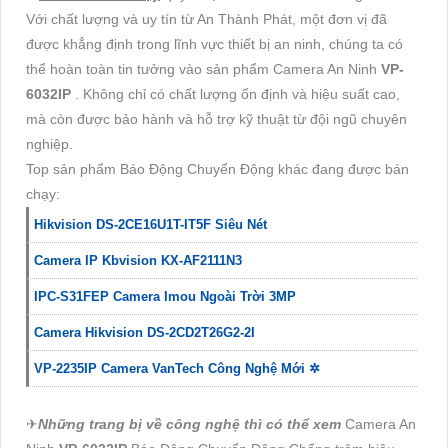
Với chất lượng và uy tín từ An Thành Phát, một đơn vị đã
được khẳng định trong lĩnh vực thiết bị an ninh, chúng ta có
thể hoàn toàn tin tưởng vào sản phẩm Camera An Ninh
VP-
6032IP
. Không chỉ có chất lượng ổn định và hiệu suất cao,
mà còn được bảo hành và hỗ trợ kỹ thuật từ đội ngũ chuyên
nghiệp.
Top sản phẩm Báo Động Chuyển Động khác đang được bán
chạy:
Hikvision DS-2CE16U1T-IT5F Siêu Nét
Camera IP Kbvision KX-AF2111N3
IPC-S31FEP Camera Imou Ngoài Trời 3MP
Camera Hikvision DS-2CD2T26G2-2I
VP-2235IP Camera VanTech Công Nghệ Mới ✲
✈
Những trang bị về công nghệ thì có thể xem
Camera An