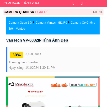
CAMERA AN THÀNH PHÁT
Facebook
Twitter
Instagram
Dribb
CAMERA QUAN SÁT
GIÁ RẺ
MENU
Camera Quan Sát
Camera Vantech Giá Rẻ
Camera Có Chống
Trộm Vantech
VanTech VP-6032IP Hình Ảnh Đẹp
3,800,000 ₫
30%
Thương hiệu:
VanTech
Ngày đăng:
1/11/2024 1:30:11 PM