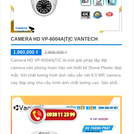
CAMERA HD VP-6004A|T|C VANTECH
1,960,000 ₫
2,800,000 ₫
Camera HD VP-6004A|T|C là một giải pháp lắp đặt
camera văn phòng hoàn hảo với thiết kế Dome Plastic đẹp
mắt. Với chất lượng hình ảnh siêu sắc nét 8.0 MP, camera
này đáp ứng nhu cầu hình ảnh chất lượng cao. Sản phẩm
được trang bị công nghệ AHD, CVI, TVI, BCS HD giá rẻ,
mang lại khả năng quan sát tốt