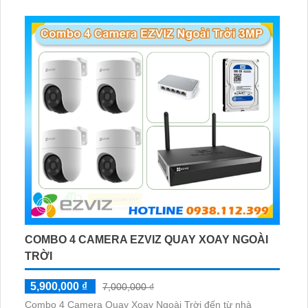
hợp lắp đặt cho kho hàng, nhà xưởng, khu phố và khu vực
cần giám sát ngoài trời
COMBO 4 CAMERA EZVIZ QUAY XOAY NGOÀI
TRỜI
5,900,000 ₫
7,000,000 ₫
Combo 4 Camera Quay Xoay Ngoài Trời đến từ nhà