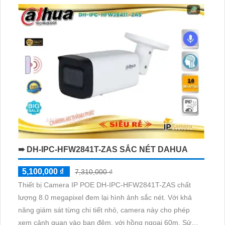
mang lại chất lượng hình ảnh sắc nét. Đặc biệt, camera
này tích hợp công nghệ hình ảnh sắc nét với độ phân giải
8
➠ DH-IPC-HFW2841T-ZAS SẮC NÉT DAHUA
5,100,000 ₫
7,310,000 ₫
Thiết bị Camera IP POE DH-IPC-HFW2841T-ZAS chất
lượng 8.0 megapixel đem lại hình ảnh sắc nét. Với khả
năng giám sát từng chi tiết nhỏ, camera này cho phép
xem cảnh quan vào ban đêm, với hồng ngoại 60m. Sử