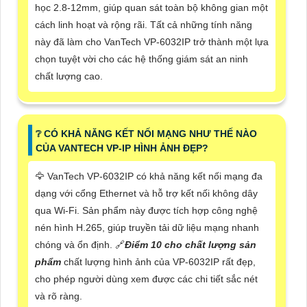
học 2.8-12mm, giúp quan sát toàn bộ không gian một
cách linh hoạt và rộng rãi. Tất cả những tính năng
này đã làm cho VanTech VP-6032IP trở thành một lựa
chọn tuyệt vời cho các hệ thống giám sát an ninh
chất lượng cao.
❔ CÓ KHẢ NĂNG KẾT NỐI MẠNG NHƯ THẾ NÀO
CỦA VANTECH VP-IP HÌNH ẢNH ĐẸP?
🦅 VanTech VP-6032IP có khả năng kết nối mạng đa
dạng với cổng Ethernet và hỗ trợ kết nối không dây
qua Wi-Fi. Sản phẩm này được tích hợp công nghệ
nén hình H.265, giúp truyền tải dữ liệu mạng nhanh
chóng và ổn định. 🔗
Điểm 10 cho chất lượng sản
phẩm
chất lượng hình ảnh của VP-6032IP rất đẹp,
cho phép người dùng xem được các chi tiết sắc nét
và rõ ràng.