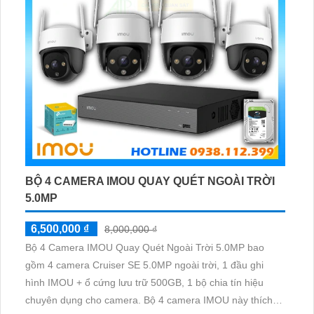
BỘ 4 CAMERA IMOU QUAY QUÉT NGOÀI TRỜI
5.0MP
6,500,000 ₫
8,000,000 ₫
Bộ 4 Camera IMOU Quay Quét Ngoài Trời 5.0MP bao
gồm 4 camera Cruiser SE 5.0MP ngoài trời, 1 đầu ghi
hình IMOU + ổ cứng lưu trữ 500GB, 1 bộ chia tín hiệu
chuyên dụng cho camera. Bộ 4 camera IMOU này thích