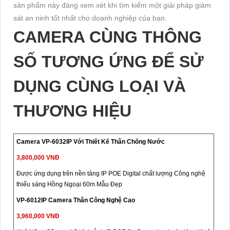
sản phẩm này đáng xem xét khi tìm kiếm một giải pháp giám
sát an ninh tốt nhất cho doanh nghiệp của bạn.
CAMERA CÙNG THÔNG
SỐ TƯƠNG ỨNG ĐỂ SỬ
DỤNG CÙNG LOẠI VÀ
THƯƠNG HIỆU
Camera VP-6032IP Với Thiết Kế Thân Chống Nước
3,800,000 VNĐ
Được ứng dụng trên nền tảng IP POE Digital chất lượng Công nghệ
thiếu sáng Hồng Ngoại 60m Mẫu Đẹp
VP-6012IP Camera Thân Công Nghệ Cao
3,960,000 VNĐ