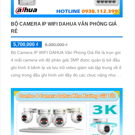
BỘ CAMERA IP WIFI DAHUA VĂN PHÒNG GIÁ
RẺ
5,700,000 ₫
8,300,000 ₫
Bộ Camera IP WIFI DAHUA Văn Phòng Giá Rẻ là trọn gói
4 mắt camera với độ phân giải 3MP được quản lý bở đầu
ghi hình 4 kênh Ip và lưu trữ video giám sát tập trung về ổ
cứng trong đầu ghi hình với đầy đủ các chưc năng như AI
Phát hiện chuyển động, đàm thoại âm thanh 2 chiều và
giám sát có màu vào ban đêm