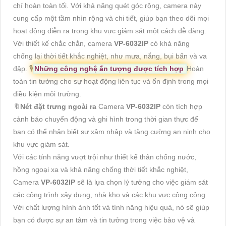
chí hoàn toàn tối. Với khả năng quét góc rộng, camera này
cung cấp một tầm nhìn rộng và chi tiết, giúp bạn theo dõi mọi
hoạt động diễn ra trong khu vực giám sát một cách dễ dàng.
Với thiết kế chắc chắn, camera
VP-6032IP
có khả năng
chống lại thời tiết khắc nghiệt, như mưa, nắng, bụi bẩn và va
đập. 🎙
Những công nghệ ấn tượng được tích hợp
Hoàn
toàn tin tưởng cho sự hoạt động liên tục và ổn định trong mọi
điều kiện môi trường.
🔖
Nét đặt trưng ngoài ra
Camera
VP-6032IP
còn tích hợp
cảnh báo chuyển động và ghi hình trong thời gian thực để
bạn có thể nhận biết sự xâm nhập và tăng cường an ninh cho
khu vực giám sát.
Với các tính năng vượt trội như thiết kế thân chống nước,
hồng ngoại xa và khả năng chống thời tiết khắc nghiệt,
Camera
VP-6032IP
sẽ là lựa chọn lý tưởng cho việc giám sát
các công trình xây dựng, nhà kho và các khu vực công cộng.
Với chất lượng hình ảnh tốt và tính năng hiệu quả, nó sẽ giúp
bạn có được sự an tâm và tin tưởng trong việc bảo vệ và