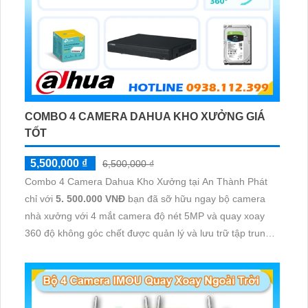
COMBO 4 CAMERA DAHUA KHO XƯỞNG GIÁ
TỐT
5,500,000 ₫
6,500,000 ₫
Combo 4 Camera Dahua Kho Xưởng tại An Thành Phát
chỉ với
5. 500.000 VNĐ
bạn đã sỡ hữu ngay bộ camera
nhà xưởng với 4 mắt camera độ nét 5MP và quay xoay
360 độ không góc chết được quản lý và lưu trữ tập trung
về đầu ghi hình ổ cứng hỗ trợ xem qua tivi