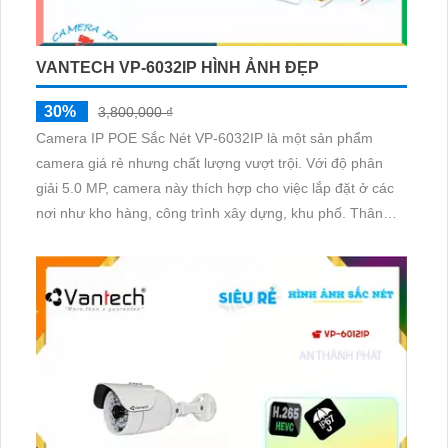
VANTECH VP-6032IP HÌNH ẢNH ĐẸP
30%
3,800,000 ₫
Camera IP POE Sắc Nét VP-6032IP là một sản phẩm
camera giá rẻ nhưng chất lượng vượt trội. Với độ phân
giải 5.0 MP, camera này thích hợp cho việc lắp đặt ở các
nơi như kho hàng, công trình xây dựng, khu phố. Thân
của camera được làm từ kim loại, đảm bảo sự chắc chắn
và bền bỉ