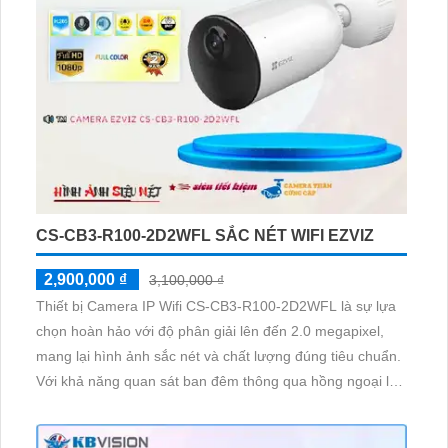
CS-CB3-R100-2D2WFL SẮC NÉT WIFI EZVIZ
2,900,000 ₫
3,100,000 ₫
Thiết bị Camera IP Wifi CS-CB3-R100-2D2WFL là sự lựa
chọn hoàn hảo với độ phân giải lên đến 2.0 megapixel,
mang lại hình ảnh sắc nét và chất lượng đúng tiêu chuẩn.
Với khả năng quan sát ban đêm thông qua hồng ngoại lên
đến 15m, camera này hoạt động tốt dù trong điều kiện
thiếu sáng. Sản phẩm được trang bị công nghệ IP Wifi,