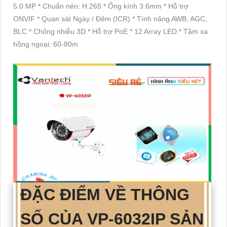
5.0 MP * Chuẩn nén: H.265 * Ống kính 3.6mm * Hỗ trợ
ONVIF * Quan sát Ngày / Đêm (ICR) * Tính năng AWB, AGC,
BLC * Chống nhiễu 3D * Hỗ trợ PoE * 12 Array LED * Tầm xa
hồng ngoại: 60-80m
ĐẶC ĐIỂM VỀ THÔNG
SỐ CỦA
VP-6032IP
SẢN