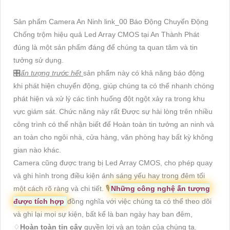
Sản phẩm Camera An Ninh link_00 Báo Động Chuyển Động
Chống trộm hiệu quả Led Array CMOS tại An Thành Phát
đúng là một sản phẩm đáng để chúng ta quan tâm và tin
tưởng sử dụng.
🎛
ấn tượng trước hết
sản phẩm này có khả năng báo động
khi phát hiện chuyển động, giúp chúng ta có thể nhanh chóng
phát hiện và xử lý các tình huống đột ngột xảy ra trong khu
vực giám sát. Chức năng này rất Được sự hài lòng trên nhiều
công trình có thể nhận biết để Hoàn toàn tin tưởng an ninh và
an toàn cho ngôi nhà, cửa hàng, văn phòng hay bất kỳ không
gian nào khác.
Camera cũng được trang bị Led Array CMOS, cho phép quay
và ghi hình trong điều kiện ánh sáng yếu hay trong đêm tối
một cách rõ ràng và chi tiết. 🎙
Những công nghệ ấn tượng
được tích hợp
đồng nghĩa với việc chúng ta có thể theo dõi
và ghi lại mọi sự kiện, bất kể là ban ngày hay ban đêm,
♢
Hoàn toàn tin cậy
quyền lợi và an toàn của chúng ta.