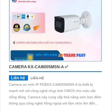
không giảm chất lượng dù kết nối không dây
CAMERA KX-CAI8005MSN-A ✅
Liên hệ
LIÊN HỆ
Camera an ninh IP POEKX-CAi8005MSN-A là thiết bị
mạnh mẽ với công nghệ chụp ảnh CMOS cho màu sắc
sống động. Camera này cung cấp khả năng xem ban đêm
thông qua công nghệ hồng ngoại với tầm nhìn lên đến
60m. Hình ảnh được ghi lại bằng công nghệ IP POE,