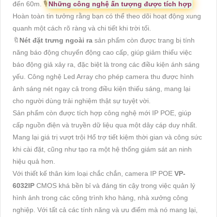
đến 60m. 🎙
Những công nghệ ấn tượng được tích hợp
Hoàn toàn tin tưởng rằng bạn có thể theo dõi hoạt động xung
quanh một cách rõ ràng và chi tiết khi trời tối.
🔖
Nét đặt trưng ngoài ra
sản phẩm còn được trang bị tính
năng báo động chuyển động cao cấp, giúp giảm thiểu việc
báo động giả xảy ra, đặc biệt là trong các điều kiện ánh sáng
yếu. Công nghệ Led Array cho phép camera thu được hình
ảnh sáng nét ngay cả trong điều kiện thiếu sáng, mang lại
cho người dùng trải nghiệm thật sự tuyệt vời.
Sản phẩm còn được tích hợp công nghệ mới IP POE, giúp
cấp nguồn điện và truyền dữ liệu qua một dây cáp duy nhất.
Mang lại giá trị vượt trội Hổ trợ tiết kiệm thời gian và công sức
khi cài đặt, cũng như tạo ra một hệ thống giám sát an ninh
hiệu quả hơn.
Với thiết kế thân kim loại chắc chắn, camera IP POE
VP-
6032IP
CMOS khá bền bỉ và đáng tin cậy trong việc quản lý
hình ảnh trong các công trình kho hàng, nhà xưởng công
nghiệp. Với tất cả các tính năng và ưu điểm mà nó mang lại,