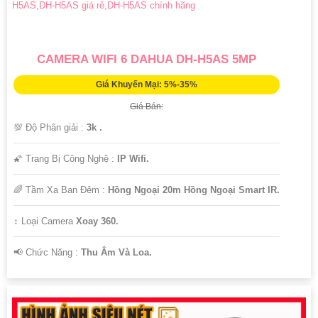
CAMERA WIFI 6 DAHUA DH-H5AS 5MP
Giá Khuyến Mại: 5%-35%
Giá Bán:
💯 Độ Phân giải :
3k .
🌠 Trang Bị Công Nghệ :
IP Wifi.
🌈 Tầm Xa Ban Đêm :
Hồng Ngoại 20m Hồng Ngoại Smart IR.
↕️ Loại Camera
Xoay 360.
️📢 Chức Năng :
Thu Âm Và Loa.