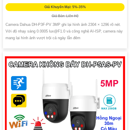
Giá Khuyến Mại: 5%-35%
Giá Bán: Liên Hệ
Camera Dahua DH-P3F-PV 3MP ghi lại hình ảnh 2304 × 1296 rõ nét.
Với độ nhạy sáng 0.0005 lux@F1.0 và công nghệ AI-ISP, camera này
mang lại hình ảnh vượt trội cả ngày lẫn đêm