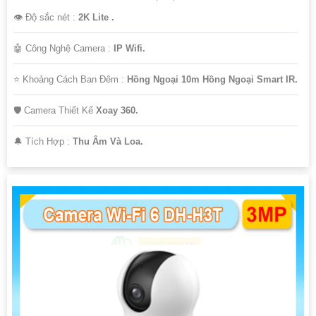
👁 Độ sắc nét :
2K Lite .
🤖️ Công Nghệ Camera :
IP Wifi.
⭐ Khoảng Cách Ban Đêm :
Hồng Ngoại 10m Hồng Ngoại Smart IR.
🛡 Camera Thiết Kế
Xoay 360.
️🔔 Tích Hợp :
Thu Âm Và Loa.