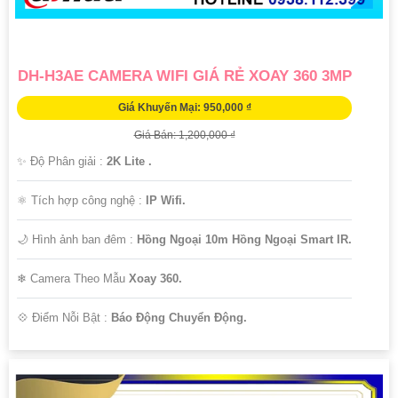
DH-H3AE CAMERA WIFI GIÁ RẺ XOAY 360 3MP
Giá Khuyến Mại: 950,000 ₫
Giá Bán: 1,200,000 ₫
✨ Độ Phân giải :
2K Lite .
⚛️ Tích hợp công nghệ :
IP Wifi.
🌙 Hình ảnh ban đêm :
Hồng Ngoại 10m Hồng Ngoại Smart IR.
❄ Camera Theo Mẫu
Xoay 360.
️💠 Điểm Nỗi Bật :
Báo Động Chuyển Động.