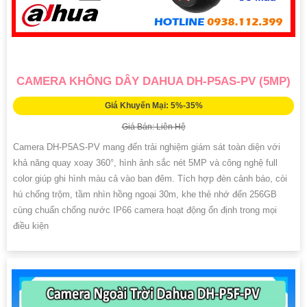
CAMERA KHÔNG DÂY DAHUA DH-P5AS-PV (5MP)
Giá Khuyến Mại: 5%-35%
Giá Bán: Liên Hệ
Camera DH-P5AS-PV mang đến trải nghiệm giám sát toàn diện với
khả năng quay xoay 360°, hình ảnh sắc nét 5MP và công nghệ full
color giúp ghi hình màu cả vào ban đêm. Tích hợp đèn cảnh báo, còi
hú chống trộm, tầm nhìn hồng ngoại 30m, khe thẻ nhớ đến 256GB
cùng chuẩn chống nước IP66 camera hoạt động ổn định trong mọi
điều kiện