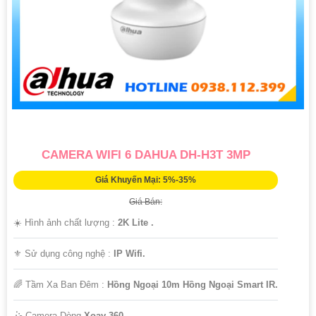
CAMERA WIFI 6 DAHUA DH-H3T 3MP
Giá Khuyến Mại: 5%-35%
Giá Bán:
☀️ Hình ảnh chất lượng :
2K Lite .
⚜️ Sử dụng công nghệ :
IP Wifi.
🌈 Tầm Xa Ban Đêm :
Hồng Ngoại 10m Hồng Ngoại Smart IR.
🤹 Camera Dòng
Xoay 360.