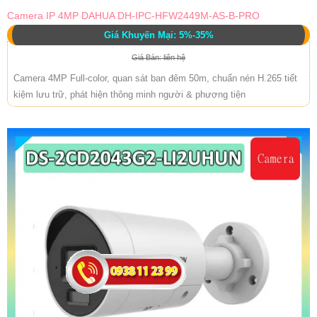
Camera IP 4MP DAHUA DH-IPC-HFW2449M-AS-B-PRO
Giá Khuyến Mại: 5%-35%
Giá Bán: liên hệ
Camera 4MP Full-color, quan sát ban đêm 50m, chuẩn nén H.265 tiết
kiệm lưu trữ, phát hiện thông minh người & phương tiện