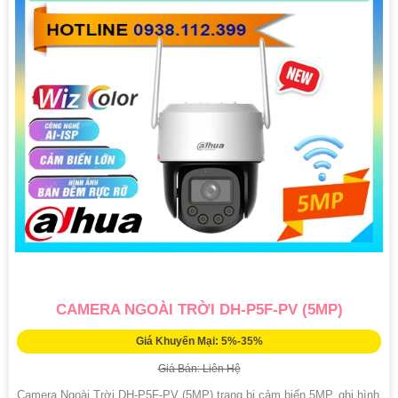
CAMERA NGOÀI TRỜI DH-P5F-PV (5MP)
Giá Khuyến Mại: 5%-35%
Giá Bán: Liên Hệ
Camera Ngoài Trời DH-P5F-PV (5MP) trang bị cảm biến 5MP, ghi hình