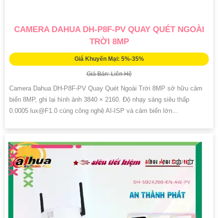
CAMERA DAHUA DH-P8F-PV QUAY QUÉT NGOÀI
TRỜI 8MP
Giá Khuyến Mại: 5%-35%
Giá Bán: Liên Hệ
Camera Dahua DH-P8F-PV Quay Quét Ngoài Trời 8MP sở hữu cảm
biến 8MP, ghi lại hình ảnh 3840 × 2160. Độ nhạy sáng siêu thấp
0.0005 lux@F1.0 cùng công nghệ AI-ISP và cảm biến lớn...