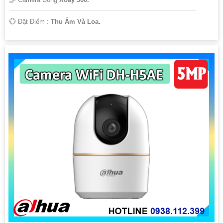
️💮 Đặt Điểm :
Thu Âm Và Loa.