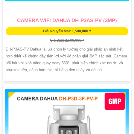
CAMERA WIFI DAHUA DH-P3AS-PV (3MP)
Giá Khuyến Mại: 1,500,000 ₫
Giá Bán: 2,500,000 ₫
DH-P3AS-PV Dahua là lựa chọn lý tưởng cho giải pháp an ninh kết
hợp thiết kế không dây tiện lợi với độ phân giải 3MP sắc nét. Camera
nổi bật với khả năng quay xoay 360°, phát hiện chính xác người và
phương tiện, cảnh báo tức thì bằng đèn nháy và còi hú