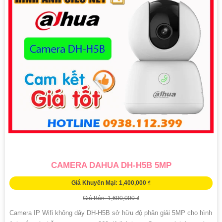
CAMERA DAHUA DH-H5B 5MP
Giá Khuyến Mại: 1,400,000 ₫
Giá Bán: 1,600,000 ₫
Camera IP Wifi không dây DH-H5B sở hữu độ phân giải 5MP cho hình