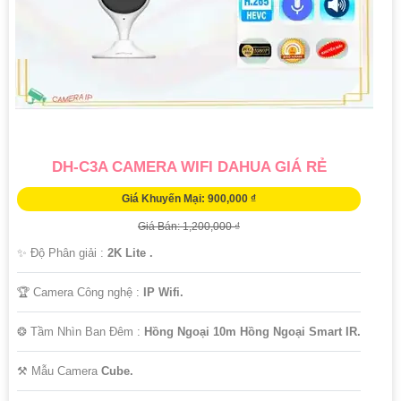
Chúc bạn thành công trong việc tìm hiểu và lựa chọn Camera Dahua
Chính Hãng giá rẻ và giải pháp phù hợp cho mình. Nếu cần thêm
thông tin hoặc hỗ trợ, hãy để lại câu hỏi để mình giúp bạn nhé!
DH-C3A CAMERA WIFI DAHUA GIÁ RẺ
Giá Khuyến Mại: 900,000 ₫
Giá Bán: 1,200,000 ₫
✨ Độ Phân giải :
2K Lite .
'
🏆 Camera Công nghệ :
IP Wifi.
❂ Tầm Nhìn Ban Đêm :
Hồng Ngoại 10m Hồng Ngoại Smart IR.
⚒ Mẫu Camera
Cube.