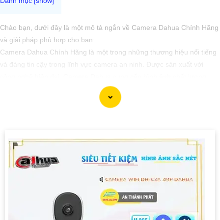
Chào bạn, dưới đây là một mô tả ngắn về Camera Dahua Chính Hãng
và giải pháp phù hợp cho bạn:
Camera Dahua Chính Hãng là một trong những thương hiệu nổi tiếng
và đáng tin cậy trong lĩnh vực camera an ninh. Được sản xuất với
công nghệ hiện đại, Camera Dahua cung cấp hình ảnh chất lượng
cao, độ phân giải sắc nét và tính năng thông minh như nhận dạng
khuôn mặt, lọc báo động giả và nhiều tính năng khác.
Để tìm mua Camera Dahua Chính Hãng với giá rẻ, bạn nên tìm kiếm
các đại lý, nhà phân phối uy tín, chính thức của Dahua. Đảm bảo sản
phẩm mua là chính hãng để
đẳng cấp
chất lượng và hỗ trợ sau bán
hàng tốt.
Để lựa chọn giải pháp phù hợp, quan trọng bạn cần xác định mục đích
sử dụng camera, khu vực lắp đặt, số lượng camera cần thiết và tính
năng cần có như ghi âm, xoay, zoom, cảnh báo... Với những yếu tố
này, bạn có thể tham khảo ý kiến của chuyên gia hoặc tư vấn viên để
chọn lựa được giải pháp tốt nhất cho nhu cầu của bạn.