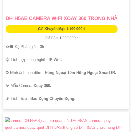
DH-H5AE CAMERA WIFI XOAY 360 TRONG NHÀ
Giá Khuyến Mại: 1,100,000 ₫
Giá Bán: 1,300,000 ₫
👁️‍🗨 Độ Phân giải :
3k .
🤖️ Tích hợp công nghệ :
IP Wifi.
✪ Hình ảnh ban đêm :
Hồng Ngoại 10m Hồng Ngoại Smart IR.
💎 Mẫu Camera
Xoay 360.
️📡 Tích Hợp :
Báo Động Chuyển Động.