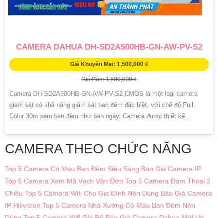
CAMERA DAHUA DH-SD2A500HB-GN-AW-PV-S2
Giá Khuyến Mại: 1,500,000 ₫
Giá Bán: 1,800,000 ₫
Camera DH-SD2A500HB-GN-AW-PV-S2 CMOS là một loại camera
giám sát có khả năng giám sát ban đêm đặc biệt, với chế độ Full
Color 30m xem ban đêm như ban ngày. Camera được thiết kế...
CAMERA THEO CHỨC NĂNG
Top 5 Camera Có Màu Ban Đêm Siêu Sáng
Báo Giá Camera IP
Top 5 Camera Xem Mã Vạch Vận Đơn
Top 5 Camera Đàm Thoại 2
Chiều
Top 5 Camera Wifi Cho Gia Đình Nên Dùng
Báo Giá Camera
IP Hikvision
Top 5 Camera Nhà Xưởng Có Màu Ban Đêm Nên
Dùng
Top 5 Camera Wifi Giá Rẻ
Báo Giá Camera Dahua Mới Up