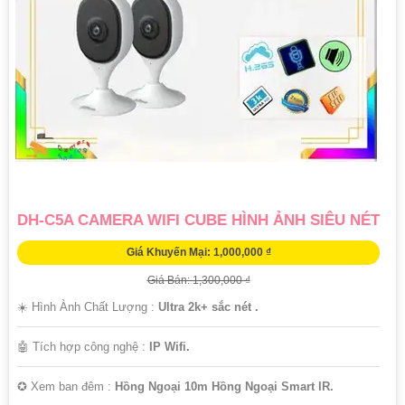
DH-C5A CAMERA WIFI CUBE HÌNH ẢNH SIÊU NÉT
Giá Khuyến Mại: 1,000,000 ₫
Giá Bán: 1,300,000 ₫
☀️ Hình Ành Chất Lượng :
Ultra 2k+ sắc nét .
🤖️ Tích hợp công nghệ :
IP Wifi.
✪ Xem ban đêm :
Hồng Ngoại 10m Hồng Ngoại Smart IR.