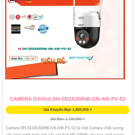
CAMERA DAHUA DH-SD2A200HB-GN-AW-PV-S2
Giá Khuyến Mại: 1,400,000 ₫
Giá Bán: 1,700,000 ₫
Camera DH-SD2A200HB-GN-AW-PV-S2 là một Camera chất lượng
với công nghệ hình ảnh sắc nét Full HD 1080P, cho bạn chất lượng