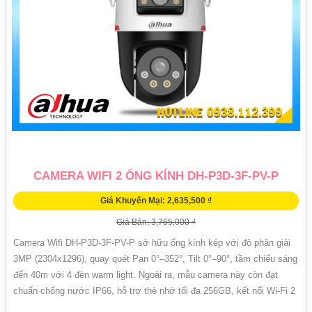
CAMERA WIFI 2 ỐNG KÍNH DH-P3D-3F-PV-P
Giá Khuyến Mại: 2,635,500 ₫
Giá Bán: 3,765,000 ₫
Camera Wifi DH-P3D-3F-PV-P sở hữu ống kính kép với độ phân giải
3MP (2304x1296), quay quét Pan 0°–352°, Tilt 0°–90°, tầm chiếu sáng
đến 40m với 4 đèn warm light. Ngoài ra, mẫu camera này còn đạt
chuẩn chống nước IP66, hỗ trợ thẻ nhớ tối đa 256GB, kết nối Wi-Fi 2