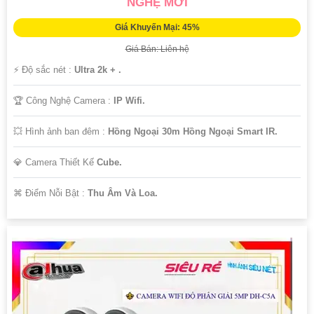
NGHỆ MỚI
Giá Khuyến Mại: 45%
Giá Bán: Liên hệ
️⚡ Độ sắc nét :
Ultra 2k + .
🏆 Công Nghệ Camera :
IP Wifi.
💥 Hình ảnh ban đêm :
Hồng Ngoại 30m Hồng Ngoại Smart IR.
💎 Camera Thiết Kế
Cube.
️⌘ Điểm Nỗi Bật :
Thu Âm Và Loa.