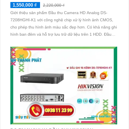
1,550,000 ₫
2,220,000 ₫
Giới thiệu sản phẩm Đầu thu Camera HD Analog DS-
7208HGHI-K1 với công nghệ chip xử lý hình ảnh CMOS,
cho phép thu hình ảnh màu sắc đẹp hơn. Có khả năng ghi
hình ban đêm và hỗ trợ lưu trữ dữ liệu trên 1 HDD. Đầu
thu hỗ trợ các loại camera AHD, CVI, TVI, BCS, HD, giúp
thu hình ảnh ổn định và nét cả ngày và đêm với độ phân
giải 4.0 MP