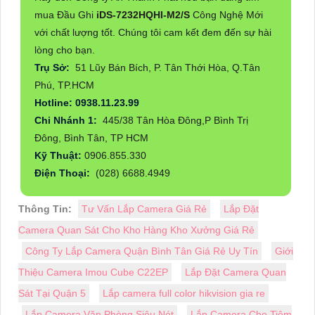
mua Đầu Ghi
iDS-7232HQHI-M2/S
Công Nghệ Mới
với chất lượng tốt. Chúng tôi cam kết đem đến sự hài
lòng cho bạn.
Trụ Sở:
51 Lũy Bán Bích, P. Tân Thới Hòa, Q.Tân
Phú, TP.HCM
Hotline: 0938.11.23.99
Chi Nhánh 1:
445/38 Tân Hòa Đông,P Bình Trị
Đông, Bình Tân, TP HCM
Kỹ Thuật:
0906.855.330
Điện Thoại:
(028) 6688.4949
Thông Tin:
Tư Vấn Lắp Camera Giá Rẻ
Lắp Đặt
Camera Quan Sát Cho Kho Hàng Kho Xưởng Giá Rẻ
Công Ty Lắp Camera Quận Bình Tân Giá Rẻ Uy Tín
Giới
Thiệu Camera Imou Cube C22EP
Lắp Đặt Camera Quan
Sát Tại Quận 5
Lắp camera full color hikvision gia re
Lắp Camera Văn Phòng Siêu Nét
Lắp Camera Cho Tiệm