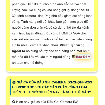
phân giải HD 1080p, cho hình ảnh sắc nét và chất
lượng cao. Nó cũng có khả năng ghi lại đồng thời từ
32 kênh camera, đáp ứng nhu cầu giám sát hàng loạt
vùng. Tính năng nổi bật khác bao gồm một giao diện
người dùng đơn giản và dễ sử dụng, hỗ trợ đa kênh
xem trực tuyến đồng thời, cổng HDMI và VGA cho
việc kết nối với màn hình và hỗ trợ xem lại video cùng
lúc từ nhiều camera khác nhau. 🎮
Nét đặt trưng
ngoài ra
nó cũng hỗ trợ các tính năng bảo mật như
mã hóa dữ liệu và xác thực người dùng, 🎛
Bảo Đảm
an toàn cho hệ thống.
😓 GIÁ CẢ CỦA ĐẦU GHI CAMERA IDS-2HQHI-M2/S
HIKVISION SO VỚI CÁC SẢN PHẨM CÙNG LOẠI
TRÊN THỊ TRƯỜNG HIỆN NAY LÀ NHƯ THẾ NÀO?
💞 Hiện nay, giá cả của Đầu Ghi Camera iDS-