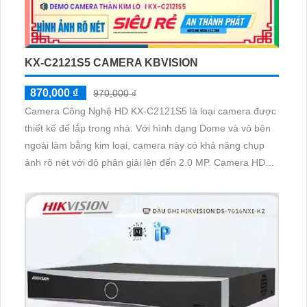
KX-C2121S5 CAMERA KBVISION
870,000 ₫
970,000 ₫
Camera Công Nghệ HD KX-C2121S5 là loại camera được
thiết kế để lắp trong nhà. Với hình dạng Dome và vỏ bên
ngoài làm bằng kim loại, camera này có khả năng chụp
ảnh rõ nét với độ phân giải lên đến 2.0 MP. Camera HD
KX-C2121S5 được phát triển trên nền tảng AHD, CVI, TVI
và BCS, giúp đảm bảo tính ổn định và tương thích với
nhiều hệ thống khác nhau