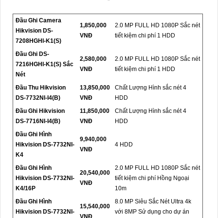
Đầu Ghi Camera
1,850,000
2.0 MP FULL HD 1080P Sắc nét
Hikvision DS-
VNĐ
tiết kiệm chi phí 1 HDD
7208HGHI-K1(S)
Đầu Ghi DS-
2,580,000
2.0 MP FULL HD 1080P Sắc nét
7216HGHI-K1(S) Sắc
VNĐ
tiết kiệm chi phí 1 HDD
Nét
Đầu Thu Hikvision
13,850,000
Chất Lượng Hình sắc nét 4
DS-7732NI-I4(B)
VNĐ
HDD
Đầu Ghi Hikvision
11,850,000
Chất Lượng Hình sắc nét 4
DS-7716NI-I4(B)
VNĐ
HDD
Đầu Ghi Hình
9,940,000
Hikvision DS-7732NI-
4 HDD
VNĐ
K4
Đầu Ghi Hình
2.0 MP FULL HD 1080P Sắc nét
20,540,000
Hikvision DS-7732NI-
tiết kiệm chi phí Hồng Ngoại
VNĐ
K4/16P
10m
Đầu Ghi Hình
8.0 MP Siêu Sắc Nét Ultra 4k
15,540,000
Hikvision DS-7732NI-
với 8MP Sử dụng cho dự án
VNĐ