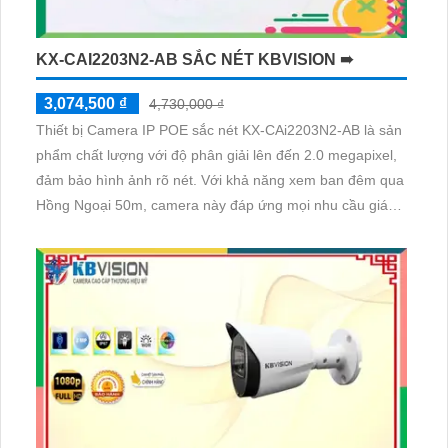
KX-CAI2203N2-AB SẮC NÉT KBVISION ➠
3,074,500 ₫
4,730,000 ₫
Thiết bị Camera IP POE sắc nét KX-CAi2203N2-AB là sản
phẩm chất lượng với độ phân giải lên đến 2.0 megapixel,
đảm bảo hình ảnh rõ nét. Với khả năng xem ban đêm qua
Hồng Ngoại 50m, camera này đáp ứng mọi nhu cầu giám
sát an ninh. Được tích hợp công nghệ IP POE, không chỉ
giữ chất lượng mà còn tiết kiệm điện năng