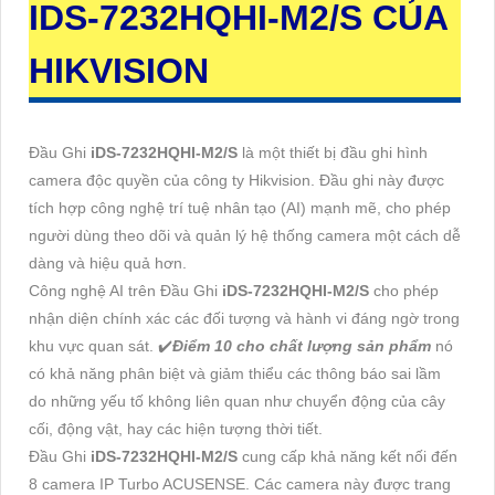
IDS-7232HQHI-M2/S
CỦA
HIKVISION
Đầu Ghi
iDS-7232HQHI-M2/S
là một thiết bị đầu ghi hình
camera độc quyền của công ty Hikvision. Đầu ghi này được
tích hợp công nghệ trí tuệ nhân tạo (AI) mạnh mẽ, cho phép
người dùng theo dõi và quản lý hệ thống camera một cách dễ
dàng và hiệu quả hơn.
Công nghệ AI trên Đầu Ghi
iDS-7232HQHI-M2/S
cho phép
nhận diện chính xác các đối tượng và hành vi đáng ngờ trong
khu vực quan sát. ✔️
Điểm 10 cho chất lượng sản phẩm
nó
có khả năng phân biệt và giảm thiểu các thông báo sai lầm
do những yếu tố không liên quan như chuyển động của cây
cối, động vật, hay các hiện tượng thời tiết.
Đầu Ghi
iDS-7232HQHI-M2/S
cung cấp khả năng kết nối đến
8 camera IP Turbo ACUSENSE. Các camera này được trang