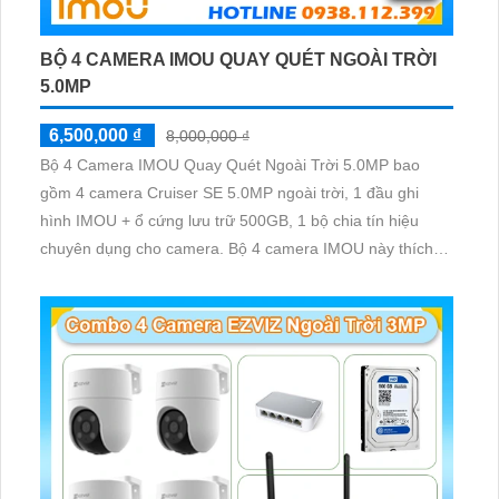
BỘ 4 CAMERA IMOU QUAY QUÉT NGOÀI TRỜI
5.0MP
6,500,000 ₫
8,000,000 ₫
Bộ 4 Camera IMOU Quay Quét Ngoài Trời 5.0MP bao
gồm 4 camera Cruiser SE 5.0MP ngoài trời, 1 đầu ghi
hình IMOU + ổ cứng lưu trữ 500GB, 1 bộ chia tín hiệu
chuyên dụng cho camera. Bộ 4 camera IMOU này thích
hợp lắp đặt cho kho hàng, nhà xưởng, khu phố và khu vực
cần giám sát ngoài trời