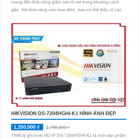
mang đến khả năng giám sát rõ nét trong khoảng cách
gần. Với khả năng xem ban đêm, bạn có thể thấy rõ các
chi tiết ngay cả khi ánh sáng yếu. Sản phẩm còn tích hợp
1 HDD để tiết kiệm công trình thông dụng
HIKVISION DS-7204HGHI-K1 HÌNH ẢNH ĐẸP
1,350,000 ₫
1,760,000 ₫
Thiết bị ghi hình HD IP DS-7204HGHI-K1 là một sản phẩm