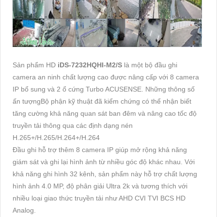
Sản phẩm HD
iDS-7232HQHI-M2/S
là một bộ đầu ghi
camera an ninh chất lượng cao được nâng cấp với 8 camera
IP bổ sung và 2 ổ cứng Turbo ACUSENSE. Những thông số
ấn tượngBộ phận kỹ thuật đã kiểm chứng có thể nhận biết
tăng cường khả năng quan sát ban đêm và nâng cao tốc độ
truyền tải thông qua các định dạng nén
H.265+/H.265/H.264+/H.264
Đầu ghi hỗ trợ thêm 8 camera IP giúp mở rộng khả năng
giám sát và ghi lại hình ảnh từ nhiều góc độ khác nhau. Với
khả năng ghi hình 32 kênh, sản phẩm này hỗ trợ chất lượng
hình ảnh 4.0 MP, độ phân giải Ultra 2k và tương thích với
nhiều loại giao thức truyền tải như AHD CVI TVI BCS HD
Analog.