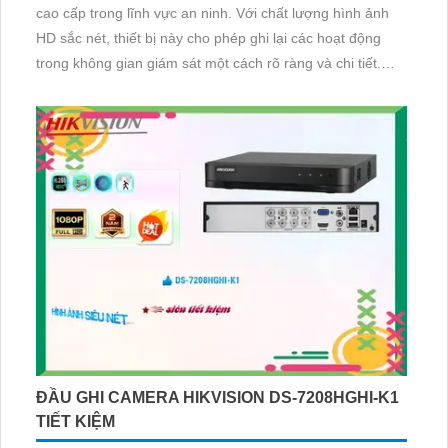
cao cấp trong lĩnh vực an ninh. Với chất lượng hình ảnh
HD sắc nét, thiết bị này cho phép ghi lại các hoạt động
trong không gian giám sát một cách rõ ràng và chi tiết.
DS-7204HGHI-K1 có khả năng ghi hình đồng thời từ nhiều
nguồn, đảm bảo không bỏ lỡ bất kỳ chi tiết nào
ĐẦU GHI CAMERA HIKVISION DS-7208HGHI-K1
TIẾT KIỆM