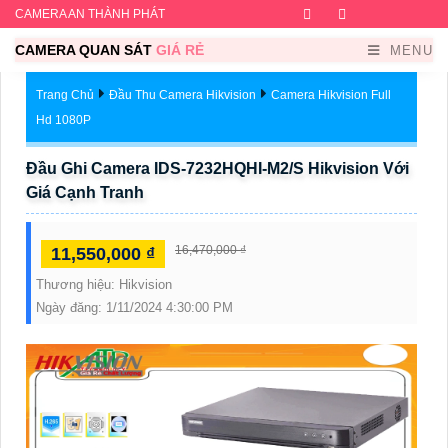
CAMERA AN THÀNH PHÁT
Facebook
Twitter
Instagram
Dribb
CAMERA QUAN SÁT
GIÁ RẺ
MENU
Trang Chủ
Đầu Thu Camera Hikvision
Camera Hikvision Full
Hd 1080P
Đầu Ghi Camera IDS-7232HQHI-M2/S Hikvision Với
Giá Cạnh Tranh
16,470,000 ₫
11,550,000 ₫
Thương hiệu:
Hikvision
Ngày đăng:
1/11/2024 4:30:00 PM