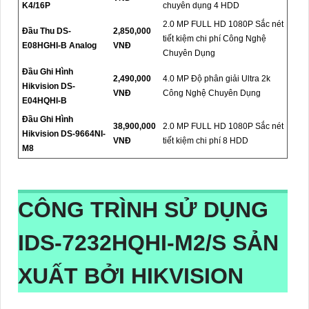
K4/16P
chuyên dụng 4 HDD
2.0 MP FULL HD 1080P Sắc nét
Đầu Thu DS-
2,850,000
tiết kiệm chi phí Công Nghệ
E08HGHI-B Analog
VNĐ
Chuyên Dụng
Đầu Ghi Hình
2,490,000
4.0 MP Độ phân giải Ultra 2k
Hikvision DS-
VNĐ
Công Nghệ Chuyên Dụng
E04HQHI-B
Đầu Ghi Hình
38,900,000
2.0 MP FULL HD 1080P Sắc nét
Hikvision DS-9664NI-
VNĐ
tiết kiệm chi phí 8 HDD
M8
CÔNG TRÌNH SỬ DỤNG
IDS-7232HQHI-M2/S
SẢN
XUẤT BỞI HIKVISION