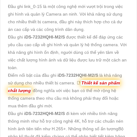
Đầu ghi link_0-15 là một công nghệ mới vượt trội trong việc
ghi hình và quản lý Camera an ninh. Với khả năng sử dụng
cho nhiều thiết bị camera, đầu ghi này thích hợp cho cả dự
án cao cấp và các công trình dân dụng.
Đầu ghi
iDS-7232HQHI-M2/S
được thiết kế để đáp ứng các
yêu cầu cao cấp về ghi hình và quản lý hệ thống camera. Với
khả năng ghi hình ổn định, người dùng có thể yên tâm về
việc chất lượng hình ảnh và dữ liệu được lưu trữ một cách an
toàn.
Điểm nổi bật của đầu ghi
iDS-7232HQHI-M2/S
là khả năng
sử dụng cho nhiều thiết bị camera. 📑
Thiết kế sản phẩm
chất lượng
đồng nghĩa với việc bạn có thể mở rộng hệ
thống camera theo nhu cầu mà không phải thay đổi hoặc
mua thêm đầu ghi mới.
Đầu ghi
iDS-7232HQHI-M2/S
đi kèm với nhiều tính năng
thông minh như hỗ trợ công nghệ 4K, hỗ trợ các chuẩn nén
hình ảnh tiên tiến như H.265+. Những thông số ấn tượngBộ
phận kỹ thuật đã kiểm chứng có thể nhận biết tiết kiệm băng