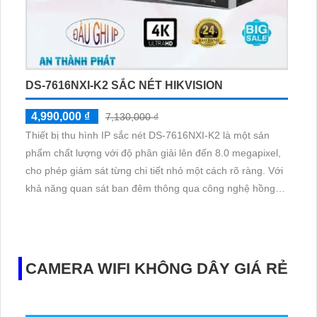
DS-7616NXI-K2 SẮC NÉT HIKVISION
4,990,000 ₫
7,130,000 ₫
Thiết bị thu hình IP sắc nét DS-7616NXI-K2 là một sản
phẩm chất lượng với độ phân giải lên đến 8.0 megapixel,
cho phép giám sát từng chi tiết nhỏ một cách rõ ràng. Với
khả năng quan sát ban đêm thông qua công nghệ hồng
ngoại 10m, thiết bị này thích hợp cho việc giám sát liên tục
24/7
CAMERA WIFI KHÔNG DÂY GIÁ RẺ