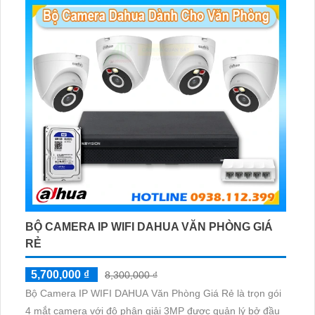
BỘ CAMERA IP WIFI DAHUA VĂN PHÒNG GIÁ
RẺ
5,700,000 ₫
8,300,000 ₫
Bộ Camera IP WIFI DAHUA Văn Phòng Giá Rẻ là trọn gói
4 mắt camera với độ phân giải 3MP được quản lý bở đầu