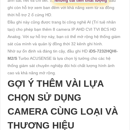
ảnh sắc nét và chi tiết. 💹
Những cải tiến chất lượng
đầu
ghi còn hỗ trợ xem ban đêm với khả năng xem từ xa đồng
thời hỗ trợ 2 ổ cứng HD.
Đầu ghi này cũng được trang bị công nghệ AI (Trí tuệ nhân
tạo) cho phép bạn thêm 8 camera IP AHD CVI TVI BCS HD
Analog. Với sự hỗ trợ này, bạn có thể mở rộng hệ thống giám
sát của mình và quản lý đồng thời 32 kênh ghi hình.
Nhờ sự ổn định và đáng tin cậy, đầu ghi HD
iDS-7232HQHI-
M2/S
Turbo ACUSENSE là lựa chọn lý tưởng cho các hệ
thống giám sát chuyên nghiệp đòi hỏi chất lượng hình ảnh
cao và khả năng mở rộng.
GỢI Ý THÊM VÀI LỰA
CHỌN SỬ DỤNG
CAMERA CÙNG LOẠI VÀ
THƯƠNG HIỆU