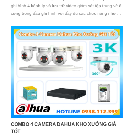
ghi hình 4 kênh Ip và lưu trữ video giám sát tập trung về ổ
cứng trong đầu ghi hình với đầy đủ các chưc năng như AI
Phát hiện chuyển động, đàm thoại âm thanh 2 chiều và
giám sát có màu vào ban đêm
COMBO 4 CAMERA DAHUA KHO XƯỞNG GIÁ
TỐT