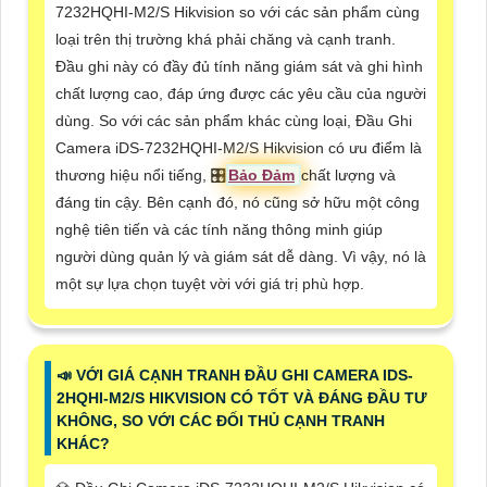
7232HQHI-M2/S Hikvision so với các sản phẩm cùng
loại trên thị trường khá phải chăng và cạnh tranh.
Đầu ghi này có đầy đủ tính năng giám sát và ghi hình
chất lượng cao, đáp ứng được các yêu cầu của người
dùng. So với các sản phẩm khác cùng loại, Đầu Ghi
Camera iDS-7232HQHI-M2/S Hikvision có ưu điểm là
thương hiệu nổi tiếng, 🎛
Bảo Đảm
chất lượng và
đáng tin cậy. Bên cạnh đó, nó cũng sở hữu một công
nghệ tiên tiến và các tính năng thông minh giúp
người dùng quản lý và giám sát dễ dàng. Vì vậy, nó là
một sự lựa chọn tuyệt vời với giá trị phù hợp.
📣 VỚI GIÁ CẠNH TRANH ĐẦU GHI CAMERA IDS-
2HQHI-M2/S HIKVISION CÓ TỐT VÀ ĐÁNG ĐẦU TƯ
KHÔNG, SO VỚI CÁC ĐỐI THỦ CẠNH TRANH
KHÁC?