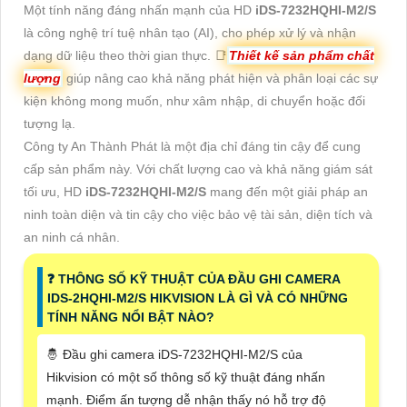
Một tính năng đáng nhấn mạnh của HD
iDS-7232HQHI-M2/S
là công nghệ trí tuệ nhân tạo (AI), cho phép xử lý và nhận
dạng dữ liệu theo thời gian thực. 📑
Thiết kế sản phẩm chất
lượng
giúp nâng cao khả năng phát hiện và phân loại các sự
kiện không mong muốn, như xâm nhập, di chuyển hoặc đối
tượng lạ.
Công ty An Thành Phát là một địa chỉ đáng tin cậy để cung
cấp sản phẩm này. Với chất lượng cao và khả năng giám sát
tối ưu, HD
iDS-7232HQHI-M2/S
mang đến một giải pháp an
ninh toàn diện và tin cậy cho việc bảo vệ tài sản, diện tích và
an ninh cá nhân.
️❓ THÔNG SỐ KỸ THUẬT CỦA ĐẦU GHI CAMERA
IDS-2HQHI-M2/S HIKVISION LÀ GÌ VÀ CÓ NHỮNG
TÍNH NĂNG NỔI BẬT NÀO?
🤴 Đầu ghi camera iDS-7232HQHI-M2/S của
Hikvision có một số thông số kỹ thuật đáng nhấn
mạnh. Điểm ấn tượng dễ nhận thấy nó hỗ trợ độ