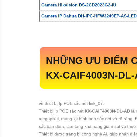
Camera Hikvision DS-2CD2023G2-IU
Camera IP Dahua DH-IPC-HFW3249EP-AS-LED
NHỮNG ƯU ĐIỂM 
KX-CAIF4003N-DL
về thiết bị Ip POE sắc nét link_07:
Thiết bị Ip POE sắc nét
KX-CAiF4003N-DL-AB
là
megapixel, mang lại hình ảnh sắc nét và rõ ràng.
sắc ban đêm, làm tăng khả năng giám sát và theo d
Thiết bị được trang bị công nghệ AI, giúp nhận di