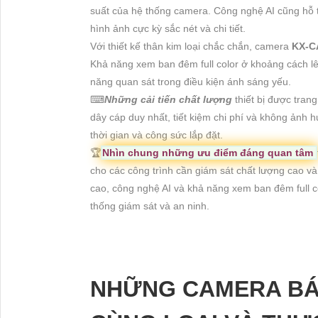
suất của hệ thống camera. Công nghệ AI cũng hỗ t
hình ảnh cực kỳ sắc nét và chi tiết.
Với thiết kế thân kim loại chắc chắn, camera
KX-C
Khả năng xem ban đêm full color ở khoảng cách l
năng quan sát trong điều kiện ánh sáng yếu.
⌨
Những cải tiến chất lượng
thiết bị được tran
dây cáp duy nhất, tiết kiệm chi phí và không ảnh
thời gian và công sức lắp đặt.
🏆
Nhìn chung những ưu điểm đáng quan tâm
cho các công trình cần giám sát chất lượng cao v
cao, công nghệ AI và khả năng xem ban đêm full co
thống giám sát và an ninh.
NHỮNG CAMERA BÁ