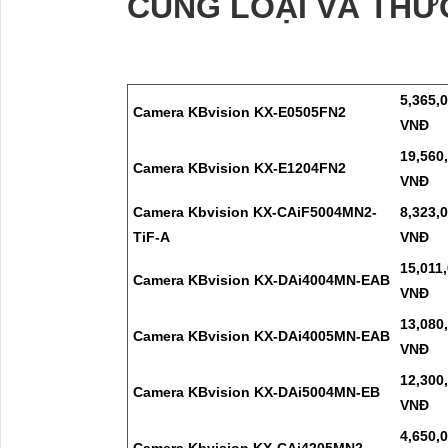
CÙNG LOẠI VÀ THƯ
5,365,
Camera KBvision KX-E0505FN2
VNĐ
19,560
Camera KBvision KX-E1204FN2
VNĐ
Camera Kbvision KX-CAiF5004MN2-
8,323,
TiF-A
VNĐ
15,011
Camera KBvision KX-DAi4004MN-EAB
VNĐ
13,080
Camera KBvision KX-DAi4005MN-EAB
VNĐ
12,300
Camera KBvision KX-DAi5004MN-EB
VNĐ
4,650,