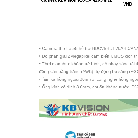
Camera Kbvision KX-CAi4205MN2
VNĐ
• Camera thế hệ S5 hỗ trợ HDCVI/HDTVI/AHD/AN
• Độ phân giải 2Megapixel cảm biến CMOS kích t
• Thời gian thực không trễ hình, độ nhạy sáng tố
động cân bằng trắng (AWB), tự động bù sáng (A
•Tầm xa hồng ngoại 30m với công nghệ hồng ngoạ
• Ống kính cố định 3.6mm, chuẩn kháng nước IP67,