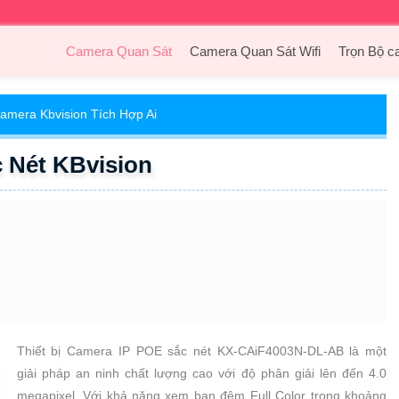
Camera Quan Sát
Camera Quan Sát Wifi
Trọn Bộ c
amera Kbvision Tích Hợp Ai
 Nét KBvision
Thiết bị Camera IP POE sắc nét KX-CAiF4003N-DL-AB là một
giải pháp an ninh chất lượng cao với độ phân giải lên đến 4.0
megapixel. Với khả năng xem ban đêm Full Color trong khoảng