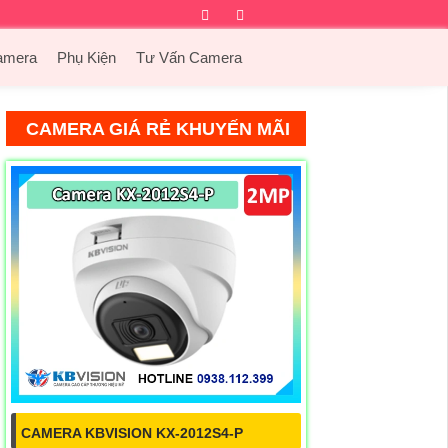
Facebook
Twitter
Instagram
Dribbble
amera
Phụ Kiện
Tư Vấn Camera
CAMERA GIÁ RẺ KHUYẾN MÃI
CAMERA KBVISION KX-2012S4-P