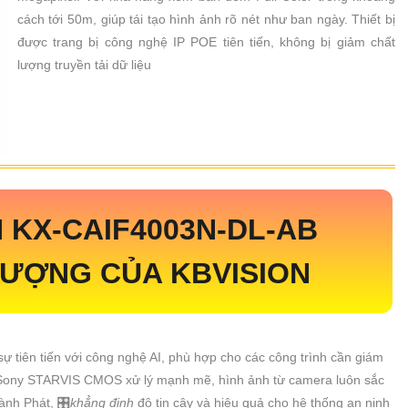
cách tới 50m, giúp tái tạo hình ảnh rõ nét như ban ngày. Thiết bị
được trang bị công nghệ IP POE tiên tiến, không bị giảm chất
lượng truyền tải dữ liệu
N
KX-CAIF4003N-DL-AB
LƯỢNG CỦA KBVISION
ự tiên tiến với công nghệ AI, phù hợp cho các công trình cần giám
p Sony STARVIS CMOS xử lý mạnh mẽ, hình ảnh từ camera luôn sắc
ành Phát, 🎛
khẳng định
độ tin cậy và hiệu quả cho hệ thống an ninh