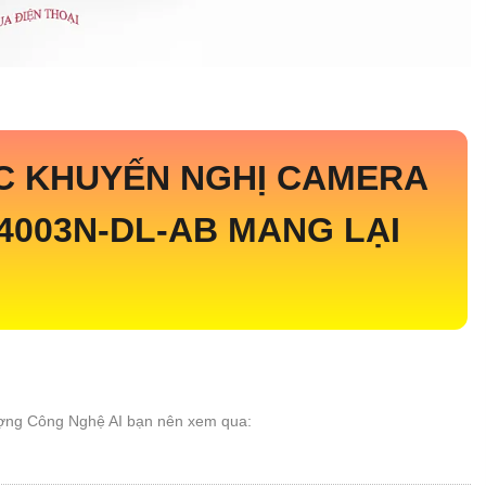
C KHUYẾN NGHỊ CAMERA
4003N-DL-AB
MANG LẠI
ợng Công Nghệ AI bạn nên xem qua: