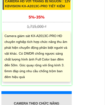
CAMERA HD VỚI TRANG BỊ NGUỒN : 12V
KBVISION KX-A2013C-PRO TIẾT KIỆM
5%-35%
1,715,000 ₫
Camera giám sát KX-A2013C-PRO HD
chuyên nghiệp tích hợp chức năng thu âm
phát hiện chuyển động phân biệt người và
vật khác. Có DWDR chống ngược sáng
chất lượng hình ảnh Full Color ban đêm
đến 50m. Góc quay rộng với ống kính 3.
6mm đáp ứng nhu cầu chống trộm ban
đêm hiệu quả
CAMERA THEO CHỨC NĂNG