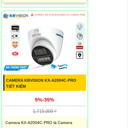
CAMERA KBVISION KX-A2004C-PRO
TIẾT KIỆM
5%-35%
1,715,000 ₫
Camera KX-A2004C-PRO là Camera