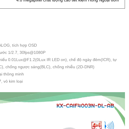
4.0 megapixel chất lượng cao tiết kiệm Hồng Ngoại 60m
ALOG, tích hợp OSD
hước 1/2.7, 30fps@1080P
i thiểu 0.01Lux@F1.2(0Lux IR LED on), chế độ ngày đêm(ICR), tự
GC), chống ngược sáng(BLC), chống nhiễu (2D-DNR)
i thông minh
 vỏ kim loại