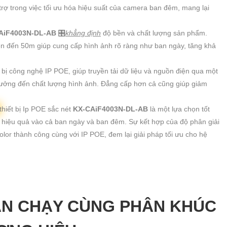
rợ trong việc tối ưu hóa hiệu suất của camera ban đêm, mang lại
AiF4003N-DL-AB
🎛
khẳng định
độ bền và chất lượng sản phẩm.
ên đến 50m giúp cung cấp hình ảnh rõ ràng như ban ngày, tăng khả
g bị công nghệ IP POE, giúp truyền tải dữ liệu và nguồn điện qua một
 hưởng đến chất lượng hình ảnh. Đẳng cấp hơn cả cũng giúp giảm
thiết bị Ip POE sắc nét
KX-CAiF4003N-DL-AB
là một lựa chọn tốt
à hiệu quả vào cả ban ngày và ban đêm. Sự kết hợp của độ phân giải
lor thành công cùng với IP POE, đem lại giải pháp tối ưu cho hệ
N CHẠY CÙNG PHÂN KHÚC