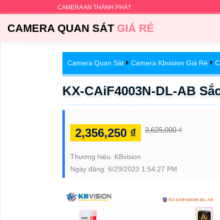
CAMERA AN THÀNH PHÁT
CAMERA QUAN SÁT
GIÁ RẺ
Camera Quan Sát
Camera Kbvision Giá Rẻ
C
KX-CAiF4003N-DL-AB Sắc
3,625,000 ₫
2,356,250 ₫
Thương hiệu:
KBvision
Ngày đăng:
6/29/2023 1:54:27 PM