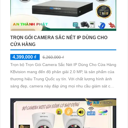
TRỌN GÓI CAMERA SẮC NÉT IP DÙNG CHO
CỬA HÀNG
4,399,000 ₫
6,260,000 ₫
Trọn bộ Trọn Gói Camera Sắc Nét IP Dùng Cho Cửa Hàng
KBvision mang đến độ phân giải 2.0 MP, là sản phẩm của
thương hiệu Trung Quốc uy tín. Với chất lượng hình ảnh
sáng đẹp, camera này đáp ứng mọi nhu cầu giám sát cho
cửa hàng của bạn. Thiết kế tổng thể tinh tế và hiện đại, bộ
trọn gói này bao gồm một loạt các camera IP chất lượng
cao, kết nối mạng dễ dàng và tích hợp nhiều tính năng
thông minh