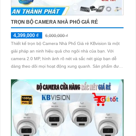
TRỌN BỘ CAMERA NHÀ PHỐ GIÁ RẺ
4,399,000 ₫
6,000,000 ₫
Thiết kế trọn bộ Camera Nhà Phố Giá rẻ KBvision là một
giải pháp an ninh hiệu quả cho ngôi nhà của bạn. Với
camera 2.0 MP, hình ảnh rõ nét và sắc nét giúp bạn dễ
dàng theo dõi mọi hoạt động xung quanh. Sản phẩm được
đánh giá cao về chất lượng và tính năng, đồng thời có
mức giá phù hợp với nhiều khách hàng