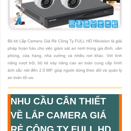
Bộ kit Lắp Camera Giá Rẻ Công Ty FULL HD Hikvision là giải
pháp hoàn hảo cho việc giám sát an ninh trong gia đình, văn
phòng, cửa hàng, nhà xưởng và nhiều nơi khác. Với tính
năng vượt trội, bộ kit này nâng cao an toàn cung cấp hình
ảnh sắc nét đến 2.0 MP, giúp người dùng theo dõi và quản lý
an toàn tối ưu
NHU CẦU CÂN THIẾT
VỀ
LẮP CAMERA GIÁ
RẺ CÔNG TY FULL HD