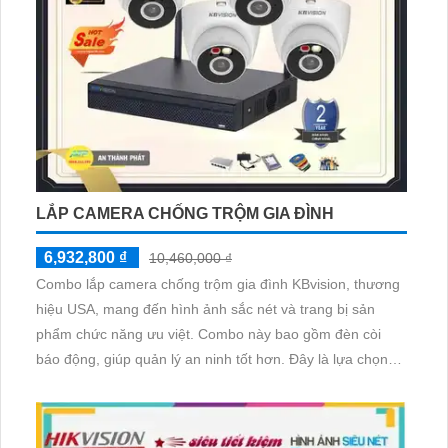
LẮP CAMERA CHỐNG TRỘM GIA ĐÌNH
6,932,800 ₫
10,460,000 ₫
Combo lắp camera chống trộm gia đình KBvision, thương
hiệu USA, mang đến hình ảnh sắc nét và trang bị sản
phẩm chức năng ưu việt. Combo này bao gồm đèn còi
báo động, giúp quản lý an ninh tốt hơn. Đây là lựa chọn
hàng đầu cho công trình cần giải pháp an ninh giá rẻ
nhưng vẫn đảm bảo chất lượng