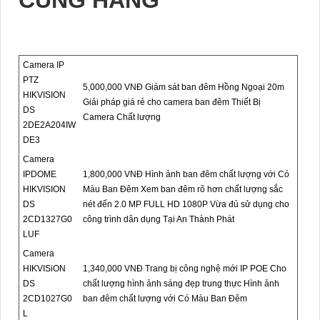
Camera IP
PTZ
5,000,000 VNĐ Giám sát ban đêm Hồng Ngoại 20m
HIKVISION
Giải pháp giá rẻ cho camera ban đêm Thiết Bị
DS
Camera Chất lượng
2DE2A204IW
DE3
Camera
IPDOME
1,800,000 VNĐ Hình ảnh ban đêm chất lượng với Có
HIKVISION
Màu Ban Đêm Xem ban đêm rõ hơn chất lượng sắc
DS
nét đến 2.0 MP FULL HD 1080P Vừa đủ sử dụng cho
2CD1327G0
công trình dân dụng Tại An Thành Phát
LUF
Camera
HIKVISiON
1,340,000 VNĐ Trang bị công nghệ mới IP POE Cho
DS
chất lượng hình ảnh sáng đẹp trung thực Hình ảnh
2CD1027G0
ban đêm chất lượng với Có Màu Ban Đêm
L