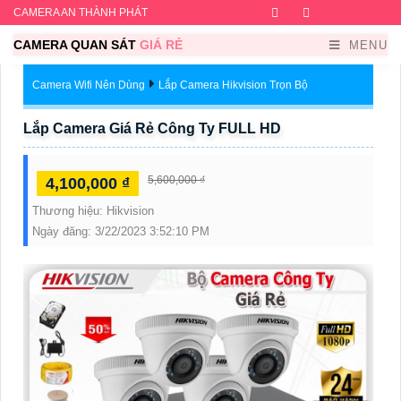
CAMERA AN THÀNH PHÁT
Facebook
Twitter
Instagram
Dribb
CAMERA QUAN SÁT
GIÁ RẺ
MENU
Camera Wifi Nên Dùng
Lắp Camera Hikvision Trọn Bộ
Lắp Camera Giá Rẻ Công Ty FULL HD
5,600,000 ₫
4,100,000 ₫
Thương hiệu:
Hikvision
Ngày đăng:
3/22/2023 3:52:10 PM