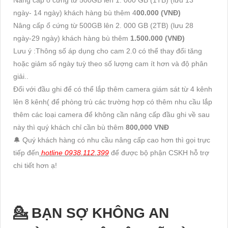
Nâng cấp ổ cứng từ 500GB lên 1. 000 GB (1TB) (lưu 13
ngày- 14 ngày) khách hàng bù thêm 4
00.000 (VNĐ)
Nâng cấp ổ cứng từ 500GB lên 2. 000 GB (2TB) (lưu 28
ngày-29 ngày) khách hàng bù thêm
1.500.000 (VNĐ)
Lưu ý :Thông số áp dụng cho cam 2.0 có thể thay đổi tăng
hoặc giảm số ngày tuỳ theo số lượng cam ít hơn và độ phân
giải..
Đối với đầu ghi để có thể lắp thêm camera giám sát từ 4 kênh
lên 8 kênh( để phòng trù các trường hợp có thêm nhu cầu lắp
thêm các loại camera để không cần nâng cấp đầu ghi về sau
này thì quý khách chỉ cần bù thêm
800,000 VNĐ
🔔 Quý khách hàng có nhu cầu nâng cấp cao hơn thì gọi trực
tiếp đến
hotline 0938.112.399
để được bộ phận CSKH hỗ trợ
chi tiết hơn ạ!
💁 BẠN SỢ KHÔNG AN