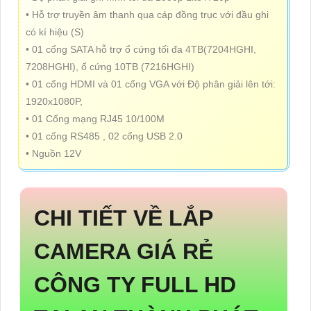
• Hỗ trợ truyền âm thanh qua cáp đồng trục với đầu ghi
có kí hiệu (S)
• 01 cổng SATA hỗ trợ ổ cứng tối đa 4TB(7204HGHI,
7208HGHI), ổ cứng 10TB (7216HGHI)
• 01 cổng HDMI và 01 cổng VGA với Độ phân giải lên tới:
1920x1080P,
• 01 Cổng mạng RJ45 10/100M
• 01 cổng RS485 , 02 cổng USB 2.0
• Nguồn 12V
CHI TIẾT VỀ
LẮP
CAMERA GIÁ RẺ
CÔNG TY FULL HD