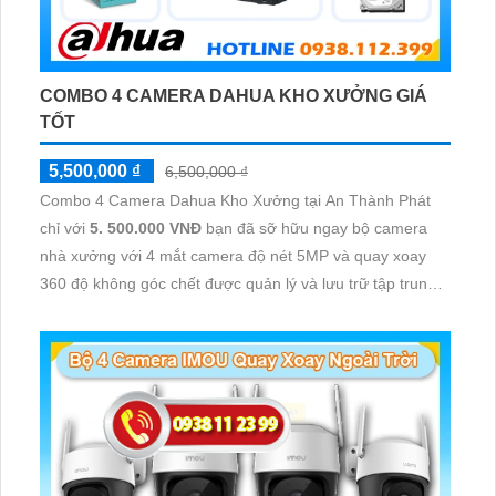
COMBO 4 CAMERA DAHUA KHO XƯỞNG GIÁ
TỐT
5,500,000 ₫
6,500,000 ₫
Combo 4 Camera Dahua Kho Xưởng tại An Thành Phát
chỉ với
5. 500.000 VNĐ
bạn đã sỡ hữu ngay bộ camera
nhà xưởng với 4 mắt camera độ nét 5MP và quay xoay
360 độ không góc chết được quản lý và lưu trữ tập trung
về đầu ghi hình ổ cứng hỗ trợ xem qua tivi