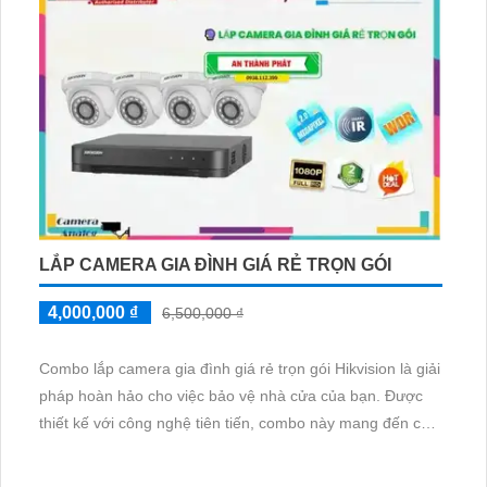
LẮP CAMERA GIA ĐÌNH GIÁ RẺ TRỌN GÓI
4,000,000 ₫
6,500,000 ₫
Combo lắp camera gia đình giá rẻ trọn gói Hikvision là giải
pháp hoàn hảo cho việc bảo vệ nhà cửa của bạn. Được
thiết kế với công nghệ tiên tiến, combo này mang đến chất
lượng thu hình tuyệt vời và độ bền cao. Hikvision đã trở
thành thương hiệu được rất nhiều người tin dùng và đã