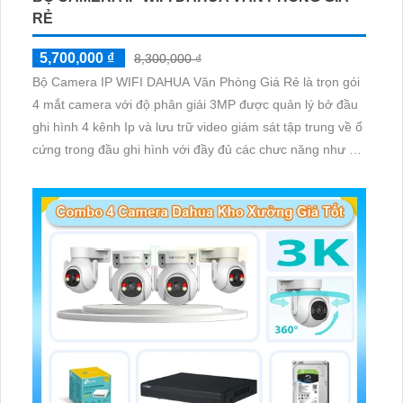
RẺ
5,700,000 ₫
8,300,000 ₫
Bộ Camera IP WIFI DAHUA Văn Phòng Giá Rẻ là trọn gói
4 mắt camera với độ phân giải 3MP được quản lý bở đầu
ghi hình 4 kênh Ip và lưu trữ video giám sát tập trung về ổ
cứng trong đầu ghi hình với đầy đủ các chưc năng như AI
Phát hiện chuyển động, đàm thoại âm thanh 2 chiều và
giám sát có màu vào ban đêm