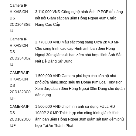
Camera IP
HIKVISION
3,110,000 VNĐ Công nghệ hình Ảnh IP POE dễ dàng
DS
kết nối Giám sát ban đêm Hồng Ngoại 40m Chức
2CD2043G2
Năng Cao Cấp
IU
Camera IP
2,770,000 VNĐ Màu sắt trong sáng Ultra 2k 4.0 MP
HIKVISION
Cho công trình cao cấp Hình ảnh ban đêm Hồng
DS
Ngoại 30m giám sát ban đêm phù hợp Hình Ảnh Sắc
2CD2343G2
Nét Dễ Dàng Sử Dụng
IU
CAMERA IP
1,500,000 VNĐ Camera phù hợp cho căn hộ nhà
HIKVISION
phố,cửa hàng,shop,siêu thị Dome Kim Loại Hikvision
DS
Xem được ban đêm Hồng Ngoại 30m Dùng cho dự án
2CD1323G0
dân dụng
IUF
CAMERA IP
1,500,000 VNĐ chip hình ảnh sử dụng FULL HD
DS
1080P 2.0 MP Thích hợp cho công trình giá rẻ Hình
2CD1023G0
ảnh ban đêm Hồng Ngoại 30m giám sát ban đêm phù
IUF
hợp Tại An Thành Phát