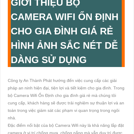
GIỚI THIỆU
BỘ
CAMERA WIFI ỔN ĐỊNH
CHO GIA ĐÌNH GIÁ RẺ
HÌNH ẢNH SẮC NÉT DỄ
DÀNG SỬ DỤNG
Công ty An Thành Phát hướng đến việc cung cấp các giải
pháp an ninh hiện đại, tiện lợi và tiết kiệm cho gia đình. Trong
bộ Camera Wifi Ổn Định cho gia đình giá rẻ mà chúng tôi
cung cấp, khách hàng sẽ được trải nghiệm sự thuận lợi và an
toàn trong việc giám sát các phạm vi quan trọng trong ngôi
nhà.
Đặc điểm nổi bật của bộ Camera Wifi này là khả năng lắp đặt
camera ở vị trí chống mưa, chống nắng mà vẫn duy trì được