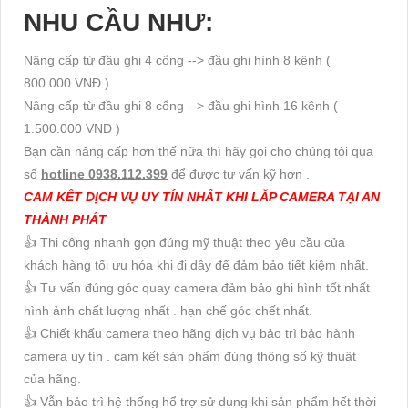
NHU CẦU NHƯ:
Nâng cấp từ đầu ghi 4 cổng --> đầu ghi hình 8 kênh (
800.000 VNĐ )
Nâng cấp từ đầu ghi 8 cổng --> đầu ghi hình 16 kênh (
1.500.000 VNĐ )
Bạn cần nâng cấp hơn thế nữa thì hãy gọi cho chúng tôi qua
số
hotline 0938.112.399
để được tư vấn kỹ hơn .
CAM KẾT DỊCH VỤ UY TÍN NHẤT KHI LẮP CAMERA TẠI AN
THÀNH PHÁT
👍 Thi công nhanh gọn đúng mỹ thuật theo yêu cầu của
khách hàng tối ưu hóa khi đi dây để đảm bảo tiết kiệm nhất.
👍 Tư vấn đúng góc quay camera đảm bảo ghi hình tốt nhất
hình ảnh chất lượng nhất . hạn chế góc chết nhất.
👍 Chiết khấu camera theo hãng dịch vụ bảo trì bảo hành
camera uy tín . cam kết sản phẩm đúng thông số kỹ thuật
của hãng.
👍 Vẫn bảo trì hệ thống hổ trợ sử dụng khi sản phẩm hết thời