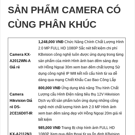
SẢN PHẨM CAMERA CÓ
CÙNG PHÂN KHÚC
1,248,000 VNĐ
Chức Năng Chính Chất Lượng Hình
2.0 MP FULL HD 1080P Sắc nét tiết kiệm chi phí
Camera KX-
KBvision công nghệ luôn được ứng dụng trong từng
A2012WN-A
sản phẩm của mình Hình ảnh ban đêm sáng đẹp
Giá rẻ
với Hồng Ngoại 30m xem ban đêm chất lượng Sử
dụng công nghệ IP Wifi kết nối cấu hình từ xa dễ
dàng qua mạng Chiết Khấu Cao Bao Công Lắp
800,000 VNĐ
Ứng dụng khả năng Thu hình Chất
Camera
Lượng cấu Hình Điện năng tiêu thụ 12V Hikvision
Hikvision Giá
Dịch vụ tốt sản phẩm luôn ứng dụng những công
rẻ DS-
nghệ mới chất lượng hình ảnh 2.0 MP Hình ảnh
2CE16D0T-IR
xem ban đêm sáng đẹp với Hồng Ngoại 20m giá rẻ
tiết kiệm
985,000 VNĐ
Trang Bị chip hình ảnh FULL HD
KX-A2112N3
1080P Xem qua điện thoại từ xa ổn định KBvision