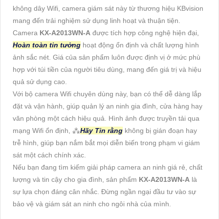
không dây Wifi, camera giám sát này từ thương hiệu KBvision
mang đến trải nghiệm sử dụng linh hoạt và thuận tiện.
Camera
KX-A2013WN-A
được tích hợp công nghệ hiện đại,
Hoàn toàn tin tưởng
hoạt động ổn định và chất lượng hình
ảnh sắc nét. Giá của sản phẩm luôn được định vị ở mức phù
hợp với túi tiền của người tiêu dùng, mang đến giá trị và hiệu
quả sử dụng cao.
Với bộ camera Wifi chuyên dùng này, bạn có thể dễ dàng lắp
đặt và vận hành, giúp quản lý an ninh gia đình, cửa hàng hay
văn phòng một cách hiệu quả. Hình ảnh được truyền tải qua
mạng Wifi ổn định, ⁂
Hãy Tin rằng
không bị gián đoạn hay
trễ hình, giúp bạn nắm bắt mọi diễn biến trong phạm vi giám
sát một cách chính xác.
Nếu bạn đang tìm kiếm giải pháp camera an ninh giá rẻ, chất
lượng và tin cậy cho gia đình, sản phẩm
KX-A2013WN-A
là
sự lựa chọn đáng cân nhắc. Đừng ngần ngại đầu tư vào sự
bảo vệ và giám sát an ninh cho ngôi nhà của mình.