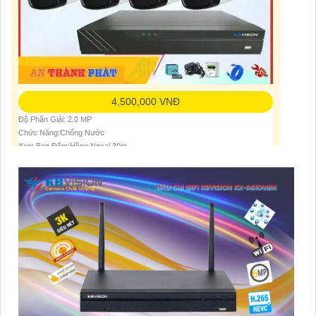
4,500,000 VNĐ
Độ Phân Giải: 2.0 MP
Chức Năng:Chống Nước
Xem Ban Đêm:Hồng Ngoại 30m