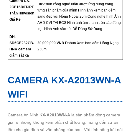
Camera DS-
Hikvision công nghệ luôn được ứng dụng trong
2CE16D0T-IRF
từng sản phẩm của mình Hình ảnh xem ban đêm
Thân Hikvision
sáng đẹp với Hồng Ngoại 25m Công nghệ hình Ảnh
Giá Rẻ
AHD CVI TVI BCS Hình ảnh âm thanh trên cáp đồng
trục Hình Ảnh sắc nét Dễ Dàng Sử Dụng
DH-
SD6CE232GB-
30,000,000 VNĐ
Dahua Xem ban đêm Hồng Ngoại
HNR camera
250m
giám sát xa
CAMERA
KX-A2013WN-A
WIFI
Camera An Ninh
KX-A2013WN-A
là sản phẩm dòng camera
giá rẻ nhưng không kém phần chất lượng, mang đến sự an
tâm cho gia đình và văn phòng của bạn. Với tính năng kết nối