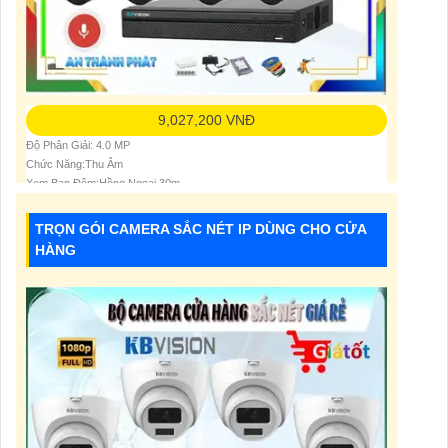
9,027,200 VNĐ
Độ Phân Giải: 4.0 MP
Chức Năng:Thu Âm
Xem Ban Đêm:Hồng Ngoại 30m
TRỌN GÓI CAMERA SẮC NÉT IP DÙNG CHO CỬA
HÀNG