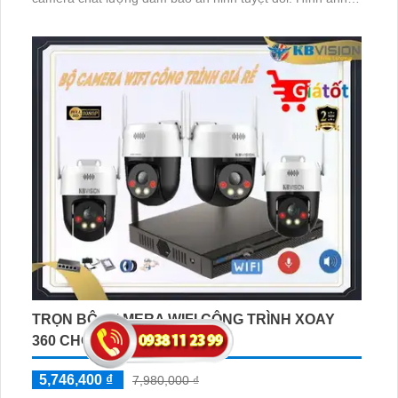
sáng, rõ nét nhờ vào công nghệ mới AHD, CVI, TVI, BCS
có độ phân giải cao
TRỌN BỘ CAMERA WIFI CÔNG TRÌNH XOAY
360 CHỐNG TRỘM
5,746,400 ₫
7,980,000 ₫