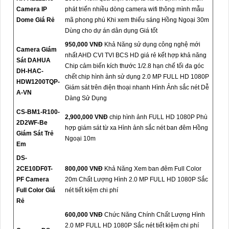
Camera IP
phát triển nhiều dòng camera wifi thông mình mẫu
Dome Giá Rẻ
mã phong phú Khi xem thiếu sáng Hồng Ngoại 30m
Dùng cho dự án dân dụng Giá tốt
950,000 VNĐ
Khả Năng sử dụng công nghệ mới
Camera Giám
nhất AHD CVI TVI BCS HD giá rẻ kết hợp khả năng
Sát DAHUA
Chip cảm biến kích thước 1/2.8 hạn chế tối đa góc
DH-HAC-
chết chip hình ảnh sử dụng 2.0 MP FULL HD 1080P
HDW1200TQP-
Giám sát trên điện thoại nhanh Hình Ảnh sắc nét Dễ
A-VN
Dàng Sử Dụng
CS-BM1-R100-
2,900,000 VNĐ
chip hình ảnh FULL HD 1080P Phù
2D2WF-Be
hợp giám sát từ xa Hình ảnh sắc nét ban đêm Hồng
Giám Sát Trẻ
Ngoại 10m
Em
DS-
2CE10DF0T-
800,000 VNĐ
Khả Năng Xem ban đêm Full Color
PF Camera
20m Chất Lượng Hình 2.0 MP FULL HD 1080P Sắc
Full Color Giá
nét tiết kiệm chi phí
Rẻ
600,000 VNĐ
Chức Năng Chính Chất Lượng Hình
2.0 MP FULL HD 1080P Sắc nét tiết kiệm chi phí