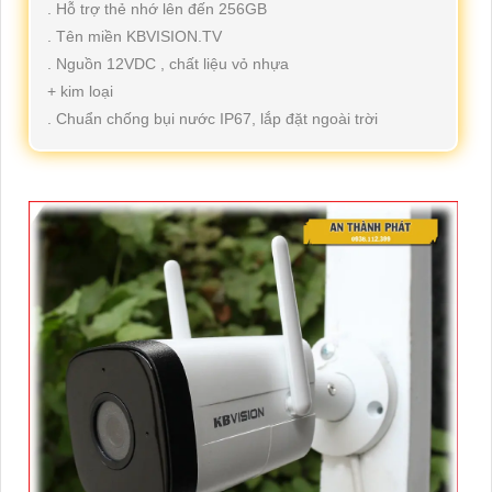
. Hỗ trợ thẻ nhớ lên đến 256GB
. Tên miền KBVISION.TV
. Nguồn 12VDC , chất liệu vỏ nhựa
+ kim loại
. Chuẩn chống bụi nước IP67, lắp đặt ngoài trời