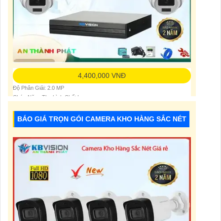
4,400,000 VNĐ
Độ Phân Giải: 2.0 MP
Chức Năng:Thu hình Chất Lượng
Xem Ban Đêm:Hồng Ngoại 30m
BÁO GIÁ TRỌN GÓI CAMERA KHO HÀNG SẮC NÉT