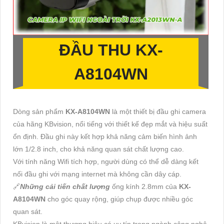
ĐẦU THU
KX-
A8104WN
Dòng sản phẩm
KX-A8104WN
là một thiết bị đầu ghi camera
của hãng KBvision, nổi tiếng với thiết kế đẹp mắt và hiệu suất
ổn định. Đầu ghi này kết hợp khả năng cảm biến hình ảnh
lớn 1/2.8 inch, cho khả năng quan sát chất lượng cao.
Với tính năng Wifi tích hợp, người dùng có thể dễ dàng kết
nối đầu ghi với mạng internet mà không cần dây cáp.
🔗
Những cải tiến chất lượng
ống kính 2.8mm của
KX-
A8104WN
cho góc quay rộng, giúp chụp được nhiều góc
quan sát.
KBvision là một thương hiệu có uy tín trong ngành công nghệ