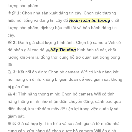
lượng sản phẩm:
👩‍🌾
1:
Chọn nhà sản xuất đáng tin cậy: Chọn các thương
hiệu nổi tiếng và đáng tin cậy để
Hoàn toàn tin tưởng
chất
lượng sản phẩm, dịch vụ hậu mãi tốt và bảo hành đáng tin
cậy.
📸
2:
Đánh giá chất lượng hình ảnh: Chọn bộ camera Wifi có
độ phân giải cao để ⁂
Hãy Tin rằng
hình ảnh rõ nét, chất
lượng khi xem lại đồng thời cũng hỗ trợ quan sát trong bóng
tối.
🌜
3:
Kết nối ổn định: Chọn bộ camera Wifi có khả năng kết
nối mạng ổn định, không bị gián đoạn để việc giám sát không
bị gián đoạn.
🌅
4:
Tính năng thông minh: Chọn bộ camera Wifi có tính
năng thông minh như nhận diện chuyển động, cảnh báo qua
điện thoại, lưu trữ đám mây để tiện lợi trong việc quản lý và
giám sát.
❈
5:
Giá cả hợp lý: Tìm hiểu và so sánh giá cả từ nhiều nhà
cung cấp, cửa hàng để chọn được bộ camera Wifi ổn định,