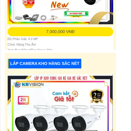
7,000,000 VNĐ
Độ Phân Giải: 4.0 MP
Chức Năng:Thu Âm
Xem Ban Đêm:Hồng Ngoại 30m
LẮP CAMERA KHO HÀNG SẮC NÉT