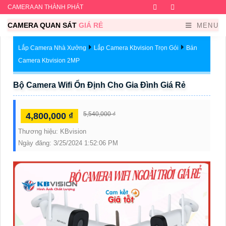
CAMERA AN THÀNH PHÁT
Facebook
Twitter
Instagram
Dribb
CAMERA QUAN SÁT
GIÁ RẺ
MENU
Lắp Camera Nhà Xưởng
Lắp Camera Kbvision Trọn Gói
Bán
Camera Kbvision 2MP
Bộ Camera Wifi Ổn Định Cho Gia Đình Giá Rẻ
5,540,000 ₫
4,800,000 ₫
Thương hiệu:
KBvision
Ngày đăng:
3/25/2024 1:52:06 PM