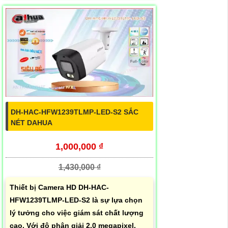
DH-HAC-HFW1239TLMP-LED-S2 SẮC
NÉT DAHUA
1,000,000 ₫
1,430,000 ₫
Thiết bị Camera HD DH-HAC-
HFW1239TLMP-LED-S2 là sự lựa chọn
lý tưởng cho việc giám sát chất lượng
cao. Với độ phân giải 2.0 megapixel,