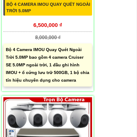
BỘ 4 CAMERA IMOU QUAY QUÉT NGOÀI
TRỜI 5.0MP
6,500,000 ₫
8,000,000 ₫
Bộ 4 Camera IMOU Quay Quét Ngoài
Trời 5.0MP bao gồm 4 camera Cruiser
SE 5.0MP ngoài trời, 1 đầu ghi hình
IMOU + ổ cứng lưu trữ 500GB, 1 bộ chia
tín hiệu chuyên dụng cho camera