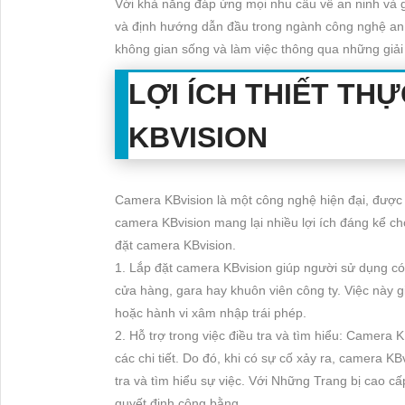
Với khả năng đáp ứng mọi nhu cầu về an ninh và g
và định hướng dẫn đầu trong ngành công nghệ an
không gian sống và làm việc thông qua những giải
LỢI ÍCH THIẾT TH
KBVISION
Camera KBvision là một công nghệ hiện đại, được s
camera KBvision mang lại nhiều lợi ích đáng kể cho
đặt camera KBvision.
1. Lắp đặt camera KBvision giúp người sử dụng có
cửa hàng, gara hay khuôn viên công ty. Việc này g
hoặc hành vi xâm nhập trái phép.
2. Hỗ trợ trong việc điều tra và tìm hiểu: Camera 
các chi tiết. Do đó, khi có sự cố xảy ra, camera K
tra và tìm hiểu sự việc. Với Những Trang bị cao c
quyết định công bằng.