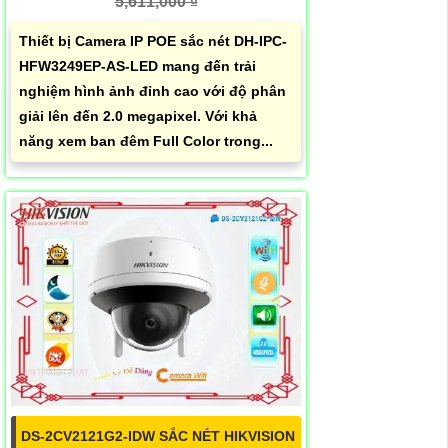
5,611,000 ₫
Thiết bị Camera IP POE sắc nét DH-IPC-
HFW3249EP-AS-LED mang đến trải
nghiệm hình ảnh đỉnh cao với độ phân
giải lên đến 2.0 megapixel. Với khả
năng xem ban đêm Full Color trong...
DS-2CV2121G2-IDW SẮC NÉT HIKVISION