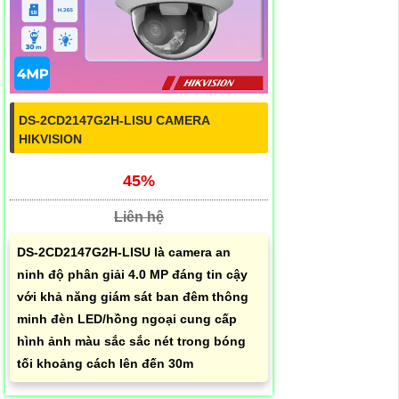
DS-2CD2147G2H-LISU CAMERA
HIKVISION
45%
Liên hệ
DS-2CD2147G2H-LISU là camera an
ninh độ phân giải 4.0 MP đáng tin cậy
với khả năng giám sát ban đêm thông
minh đèn LED/hồng ngoại cung cấp
hình ảnh màu sắc sắc nét trong bóng
tối khoảng cách lên đến 30m