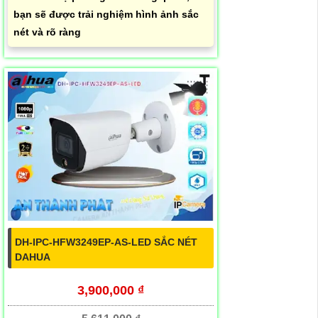
bạn sẽ được trải nghiệm hình ảnh sắc
nét và rõ ràng
DH-IPC-HFW3249EP-AS-LED SẮC NÉT
DAHUA
3,900,000 ₫