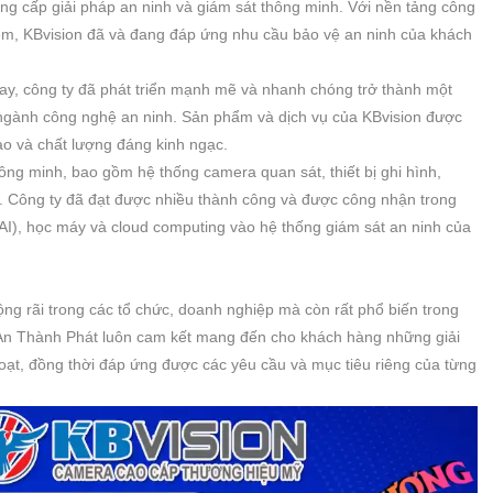
ung cấp giải pháp an ninh và giám sát thông minh. Với nền tảng công
hiệm, KBvision đã và đang đáp ứng nhu cầu bảo vệ an ninh của khách
ay, công ty đã phát triển mạnh mẽ và nhanh chóng trở thành một
g ngành công nghệ an ninh. Sản phẩm và dịch vụ của KBvision được
ao và chất lượng đáng kinh ngạc.
ông minh, bao gồm hệ thống camera quan sát, thiết bị ghi hình,
 Công ty đã đạt được nhiều thành công và được công nhận trong
(AI), học máy và cloud computing vào hệ thống giám sát an ninh của
g rãi trong các tổ chức, doanh nghiệp mà còn rất phổ biến trong
 An Thành Phát luôn cam kết mang đến cho khách hàng những giải
hoạt, đồng thời đáp ứng được các yêu cầu và mục tiêu riêng của từng