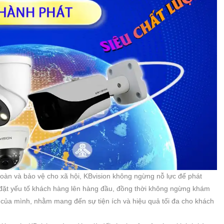
oàn và bảo vệ cho xã hội, KBvision không ngừng nỗ lực để phát
n đặt yếu tố khách hàng lên hàng đầu, đồng thời không ngừng khám
ủa mình, nhằm mang đến sự tiện ích và hiệu quả tối đa cho khách