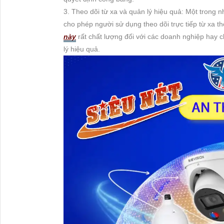
3. Theo dõi từ xa và quản lý hiệu quả: Một trong
cho phép người sử dụng theo dõi trực tiếp từ xa th
này
rất chất lượng đối với các doanh nghiệp hay c
lý hiệu quả.