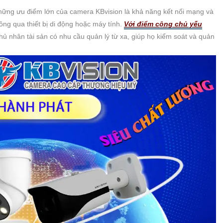
 những ưu điểm lớn của camera KBvision là khả năng kết nối mạng và
ông qua thiết bị di động hoặc máy tính.
Với điểm cộng chủ yếu
hủ nhân tài sản có nhu cầu quản lý từ xa, giúp họ kiểm soát và quản