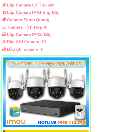
️🎤️
Lắp Camera Có Thu Âm
📶
Lắp Camera IP Không Dây
🕵️
Camera Zoom Quang
🧛‍♀️
Camera Tích Hợp AI
💻
Lắp Camera IP Có Dây
⚙️
Đầu Ghi Camera HD
📥
Đầu ghi camera IP