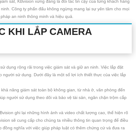
iám sát, KBvision xứng đáng là đối tác tin cậy của từng khách hàng
 ninh. Công ty phấn đấu không ngừng mang lại sự yên tâm cho mọi
 pháp an ninh thông minh và hiệu quả.
ỰC KHI LẮP CAMERA
ử dụng rộng rãi trong việc giám sát và giữ an ninh. Việc lắp đặt
 người sử dụng. Dưới đây là một số lợi ích thiết thực của việc lắp
 khả năng giám sát toàn bộ không gian, từ nhà ở, văn phòng đến
iúp người sử dụng theo dõi và bảo vệ tài sản, ngăn chặn trộm cắp
KBvision ghi lại những hình ảnh và video chất lượng cao, thể hiện rõ
Bvision sẽ cung cấp cho chúng ta nhiều thông tin quan trọng để điều
ấp đồng nghĩa với việc giúp pháp luật có thêm chứng cứ và đưa ra