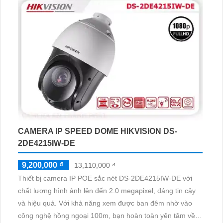
bị được trang bị công nghệ AHD, CVI, TVI, BCS với độ
bền cao hơn, mang lại chất lượng hình ảnh tốt
CAMERA IP SPEED DOME HIKVISION DS-
2DE4215IW-DE
9,200,000 ₫
13,110,000 ₫
Thiết bị camera IP POE sắc nét DS-2DE4215IW-DE với
chất lượng hình ảnh lên đến 2.0 megapixel, đáng tin cậy
và hiệu quả. Với khả năng xem được ban đêm nhờ vào
công nghệ hồng ngoại 100m, bạn hoàn toàn yên tâm về