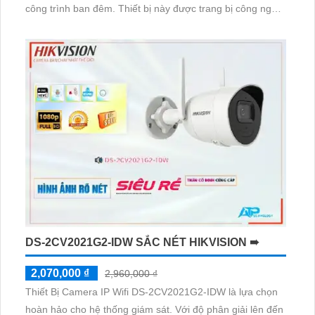
công trình ban đêm. Thiết bị này được trang bị công nghệ
AHD, CVI, TVI, BCS, độ bền cao hơn và hồng ngoại Smart
IR, mang lại hình ảnh sắc nét
DS-2CV2021G2-IDW SẮC NÉT HIKVISION ➠
2,070,000 ₫
2,960,000 ₫
Thiết Bị Camera IP Wifi DS-2CV2021G2-IDW là lựa chọn
hoàn hảo cho hệ thống giám sát. Với độ phân giải lên đến