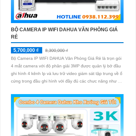
BỘ CAMERA IP WIFI DAHUA VĂN PHÒNG GIÁ
RẺ
5,700,000 ₫
8,300,000 ₫
Bộ Camera IP WIFI DAHUA Văn Phòng Giá Rẻ là trọn gói
4 mắt camera với độ phân giải 3MP được quản lý bở đầu
ghi hình 4 kênh Ip và lưu trữ video giám sát tập trung về ổ
cứng trong đầu ghi hình với đầy đủ các chưc năng như AI
Phát hiện chuyển động, đàm thoại âm thanh 2 chiều và
giám sát có màu vào ban đêm