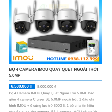
BỘ 4 CAMERA IMOU QUAY QUÉT NGOÀI TRỜI
5.0MP
6,500,000 ₫
8,000,000 ₫
Bộ 4 Camera IMOU Quay Quét Ngoài Trời 5.0MP bao
gồm 4 camera Cruiser SE 5.0MP ngoài trời, 1 đầu ghi
hình IMOU + ổ cứng lưu trữ 500GB, 1 bộ chia tín hiệu
chuyên dụng cho camera. Bộ 4 camera IMOU này thích