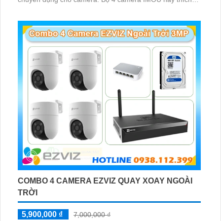
hợp lắp đặt cho kho hàng, nhà xưởng, khu phố và khu vực
cần giám sát ngoài trời
COMBO 4 CAMERA EZVIZ QUAY XOAY NGOÀI
TRỜI
5,900,000 ₫
7,000,000 ₫