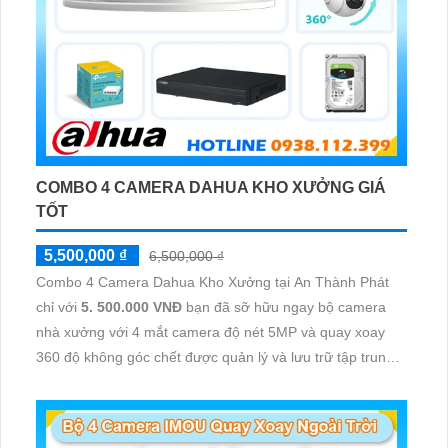
COMBO 4 CAMERA DAHUA KHO XƯỞNG GIÁ
TỐT
5,500,000 ₫
6,500,000 ₫
Combo 4 Camera Dahua Kho Xưởng tại An Thành Phát
chỉ với
5. 500.000 VNĐ
bạn đã sỡ hữu ngay bộ camera
nhà xưởng với 4 mắt camera độ nét 5MP và quay xoay
360 độ không góc chết được quản lý và lưu trữ tập trung
về đầu ghi hình ổ cứng hỗ trợ xem qua tivi