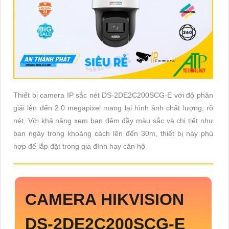
Thiết bị camera IP sắc nét DS-2DE2C200SCG-E với độ phân
giải lên đến 2.0 megapixel mang lại hình ảnh chất lượng, rõ
nét. Với khả năng xem ban đêm đầy màu sắc và chi tiết như
ban ngày trong khoảng cách lên đến 30m, thiết bị này phù
hợp để lắp đặt trong gia đình hay căn hộ
CAMERA HIKVISION
DS-2DE2C200SCG-E