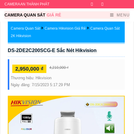
CAMERA AN THÀNH PHÁT
Facebook
Twitter
Instagram
Dribb
CAMERA QUAN SÁT
GIÁ RẺ
MENU
Camera Quan Sát
Camera Hikvision Giá Rẻ
Camera Quan Sát
2K Hikvision
DS-2DE2C200SCG-E Sắc Nét Hikvision
4,210,000 ₫
2,950,000 ₫
Thương hiệu:
Hikvision
Ngày đăng:
7/15/2023 5:17:29 PM