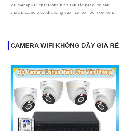
2.0 megapixel, chất lượng hình ảnh sắc nét đúng tiêu
chuẩn. Camera có khả năng quan sát ban đêm với hồng
ngoại lên đến 30m, mang lại hiệu suất cao vào cả ban
ngày lẫn ban đêm
CAMERA WIFI KHÔNG DÂY GIÁ RẺ