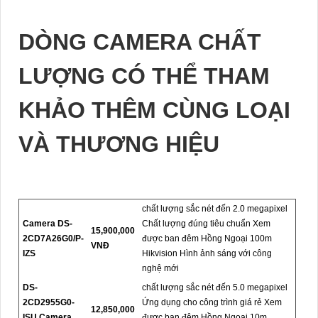
DÒNG CAMERA CHẤT
LƯỢNG CÓ THỂ THAM
KHẢO THÊM CÙNG LOẠI
VÀ THƯƠNG HIỆU
chất lượng sắc nét đến 2.0 megapixel
Camera DS-
Chất lượng đúng tiêu chuẩn Xem
15,900,000
2CD7A26G0/P-
được ban đêm Hồng Ngoại 100m
VNĐ
IZS
Hikvision Hình ảnh sáng với công
nghệ mới
DS-
chất lượng sắc nét đến 5.0 megapixel
2CD2955G0-
Ứng dụng cho công trình giá rẻ Xem
12,850,000
ISU Camera
được ban đêm Hồng Ngoại 10m