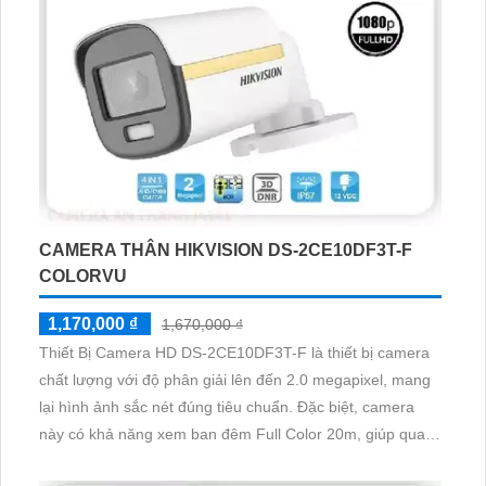
CAMERA THÂN HIKVISION DS-2CE10DF3T-F
COLORVU
1,170,000 ₫
1,670,000 ₫
Thiết Bị Camera HD DS-2CE10DF3T-F là thiết bị camera
chất lượng với độ phân giải lên đến 2.0 megapixel, mang
lại hình ảnh sắc nét đúng tiêu chuẩn. Đặc biệt, camera
này có khả năng xem ban đêm Full Color 20m, giúp quan
sát dễ dàng ngay cả trong điều kiện ánh sáng yếu. Thiết