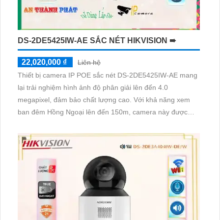
DS-2DE5425IW-AE SẮC NÉT HIKVISION ➠
22,020,000 ₫
Liên hệ
Thiết bị camera IP POE sắc nét DS-2DE5425IW-AE mang
lại trải nghiệm hình ảnh độ phân giải lên đến 4.0
megapixel, đảm bảo chất lượng cao. Với khả năng xem
ban đêm Hồng Ngoại lên đến 150m, camera này được
trang bị công nghệ IP POE tiết kiệm và không giảm chất
lượng. Thiết bị Starlight cho phép lắp đặt camera tại các
gia đình, căn hộ mà không cần lo lắng về ánh sáng yếu