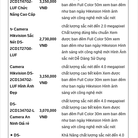
2CD1T47G2-
3,150,000
ban đêm Full Color 50m xem ban đêm
LUF Chức
VNĐ
như ban ngày Hikvision Hình ảnh
Năng Cao Cấp
sáng với công nghệ mới sắc nét
chất lượng sắc nét đến 2.0 megapixel
✨ Camera
Chất lượng đúng tiêu chuẩn Xem
Hikvision Sắc
2,730,000
được ban đêm Full Color 50m xem
Nét DS-
VNĐ
ban đêm như ban ngày Hikvision Hình
2CD1T27G0-
ảnh sáng với công nghệ mới Hình Ảnh
LUF
sắc nét Dễ Dàng Sử Dụng
Camera
chất lượng sắc nét đến 4.0 megapixel
Hikvision DS-
chất lượng cao tiết kiệm Xem được
3,150,000
2CD1347G2-
ban đêm Full Color 30m xem ban đêm
VNĐ
LUF Hình Ảnh
như ban ngày Hikvision Hình ảnh
Đẹp
sáng với công nghệ mới
chất lượng sắc nét đến 4.0 megapixel
DS-
chất lượng cao tiết kiệm Xem được
2CD1347G2-L
3,070,000
ban đêm Full Color 30m xem ban đêm
Camera An
VNĐ
như ban ngày Hikvision Hình ảnh
Ninh Giá rẻ
sáng với công nghệ mới sắc nét
✴ DS-
Khả Năng chất lượng sắc nét đến 4.0