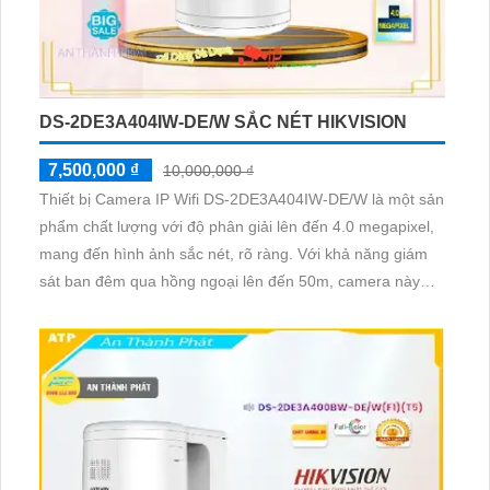
DS-2DE3A404IW-DE/W SẮC NÉT HIKVISION
7,500,000 ₫
10,000,000 ₫
Thiết bị Camera IP Wifi DS-2DE3A404IW-DE/W là một sản
phẩm chất lượng với độ phân giải lên đến 4.0 megapixel,
mang đến hình ảnh sắc nét, rõ ràng. Với khả năng giám
sát ban đêm qua hồng ngoại lên đến 50m, camera này
đảm bảo an ninh tối đa. Trang bị công nghệ IP Wifi hiện
đại, không bị giảm chất lượng dù kết nối từ xa