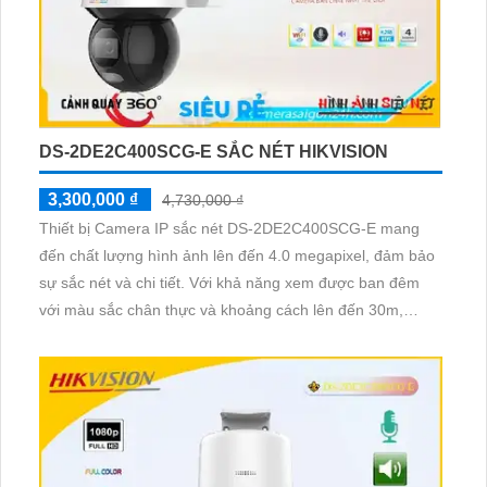
DS-2DE2C400SCG-E SẮC NÉT HIKVISION
3,300,000 ₫
4,730,000 ₫
Thiết bị Camera IP sắc nét DS-2DE2C400SCG-E mang
đến chất lượng hình ảnh lên đến 4.0 megapixel, đảm bảo
sự sắc nét và chi tiết. Với khả năng xem được ban đêm
với màu sắc chân thực và khoảng cách lên đến 30m,
camera này cung cấp giải pháp an ninh hiệu quả cho gia
đình và căn hộ. Công nghệ IP tiên tiến giữ cho chất lượng
hình ảnh không bị giảm sút, ngay cả vào ban đêm