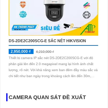
DS-2DE2C200SCG-E SẮC NÉT HIKVISION
2,950,000 ₫
4,210,000 ₫
Thiết bị camera IP sắc nét DS-2DE2C200SCG-E với độ
phân giải lên đến 2.0 megapixel mang lại hình ảnh chất
lượng, rõ nét. Với khả năng xem ban đêm đầy màu sắc và
chi tiết như ban ngày trong khoảng cách lên đến 30m,
thiết bị này phù hợp để lắp đặt trong gia đình hay căn hộ
CAMERA QUAN SÁT ĐỀ XUẤT