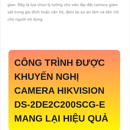
gian. Đây là lựa chọn lý tưởng cho việc lắp đặt camera giám
sát trong gia đình hoặc căn hộ, đem lại sự an tâm và tiện ích
cho người sử dụng.
CÔNG TRÌNH ĐƯỢC
KHUYẾN NGHỊ
CAMERA HIKVISION
DS-2DE2C200SCG-E
MANG LẠI HIỆU QUẢ