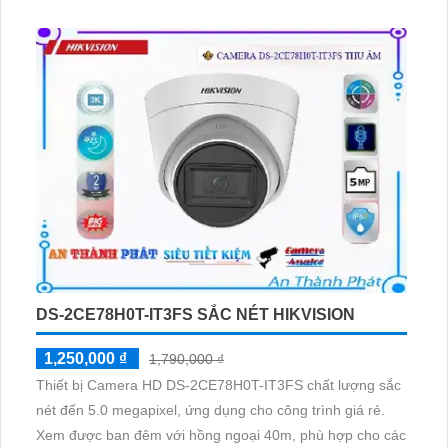
an ninh. Thiết bị này còn được trang bị công nghệ IP POE,
không giảm chất lượng, cung cấp hình ảnh sắc nét ngay
cả trong điều kiện ánh sáng yếu
DS-2CE78H0T-IT3FS SẮC NÉT HIKVISION
1,250,000 ₫
1,790,000 ₫
Thiết bị Camera HD DS-2CE78H0T-IT3FS chất lượng sắc
nét đến 5.0 megapixel, ứng dụng cho công trình giá rẻ.
Xem được ban đêm với hồng ngoại 40m, phù hợp cho các