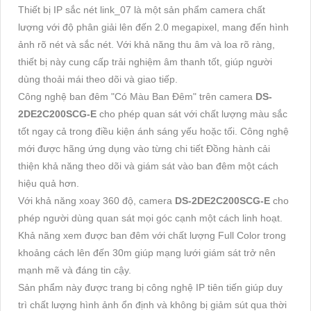
Thiết bị IP sắc nét link_07 là một sản phẩm camera chất
lượng với độ phân giải lên đến 2.0 megapixel, mang đến hình
ảnh rõ nét và sắc nét. Với khả năng thu âm và loa rõ ràng,
thiết bị này cung cấp trải nghiệm âm thanh tốt, giúp người
dùng thoải mái theo dõi và giao tiếp.
Công nghệ ban đêm "Có Màu Ban Đêm" trên camera
DS-
2DE2C200SCG-E
cho phép quan sát với chất lượng màu sắc
tốt ngay cả trong điều kiện ánh sáng yếu hoặc tối. Công nghệ
mới được hãng ứng dụng vào từng chi tiết Đồng hành cải
thiện khả năng theo dõi và giám sát vào ban đêm một cách
hiệu quả hơn.
Với khả năng xoay 360 độ, camera
DS-2DE2C200SCG-E
cho
phép người dùng quan sát mọi góc cạnh một cách linh hoạt.
Khả năng xem được ban đêm với chất lượng Full Color trong
khoảng cách lên đến 30m giúp mạng lưới giám sát trở nên
mạnh mẽ và đáng tin cậy.
Sản phẩm này được trang bị công nghệ IP tiên tiến giúp duy
trì chất lượng hình ảnh ổn định và không bị giảm sút qua thời