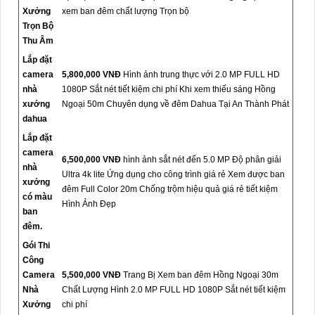
Xưởng
xem ban đêm chất lượng Trọn bộ
Trọn Bộ
Thu Âm
Lắp đặt
camera
5,800,000 VNĐ
Hình ảnh trung thực với 2.0 MP FULL HD
nhà
1080P Sắt nét tiết kiệm chi phí Khi xem thiếu sáng Hồng
xưởng
Ngoại 50m Chuyên dụng về đêm Dahua Tại An Thành Phát
dahua
Lắp đặt
camera
6,500,000 VNĐ
hình ảnh sắt nét đến 5.0 MP Độ phân giải
nhà
Ultra 4k lite Ứng dụng cho công trình giá rẻ Xem được ban
xưởng
đêm Full Color 20m Chống trộm hiệu quả giá rẻ tiết kiệm
có màu
Hình Ảnh Đẹp
ban
đêm.
Gói Thi
Công
Camera
5,500,000 VNĐ
Trang Bị Xem ban đêm Hồng Ngoại 30m
Nhà
Chất Lượng Hình 2.0 MP FULL HD 1080P Sắt nét tiết kiệm
Xưởng
chi phí