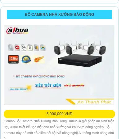
BỘ CAMERA NHÀ XƯỞNG BÁO ĐỘNG
5,000,000 VNĐ
Combo Bộ Camera Nhà Xưởng Báo Động Dahua là giải pháp an ninh hiện
đại, được thiết kế đặc biệt cho nhà xưởng và khu vực công nghiệp. Bộ
camera này có một số điểm nổi bật về công nghệ AI thông minh đáng chú
ý.