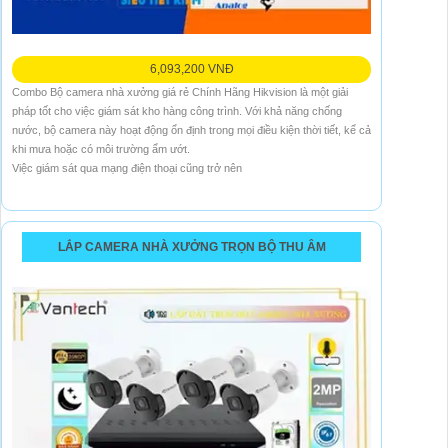
6,093,200 VNĐ
Combo Bộ camera nhà xưởng giá rẻ Chính Hãng Hikvision là một giải
pháp tốt cho việc giám sát kho hàng công trình. Với khả năng chống
nước, bộ camera này hoạt động ổn định trong mọi điều kiện thời tiết, kể cả
khi mưa hoặc có môi trường ẩm ướt.
Việc giám sát qua mạng điện thoại cũng trở nên
LẮP CAMERA NHÀ XƯỞNG TRỌN BỘ THU ÂM