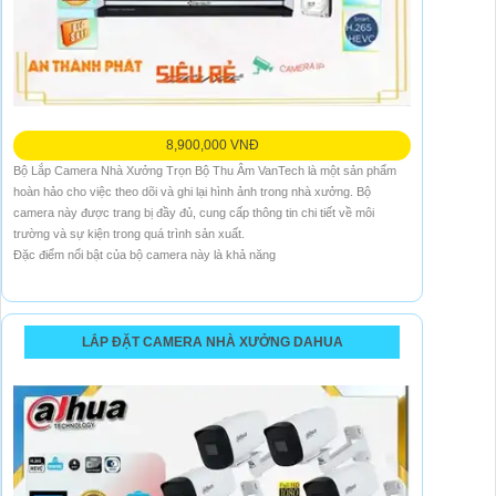
8,900,000 VNĐ
Bộ Lắp Camera Nhà Xưởng Trọn Bộ Thu Âm VanTech là một sản phẩm
hoàn hảo cho việc theo dõi và ghi lại hình ảnh trong nhà xưởng. Bộ
camera này được trang bị đầy đủ, cung cấp thông tin chi tiết về môi
trường và sự kiện trong quá trình sản xuất.
Đặc điểm nổi bật của bộ camera này là khả năng
LẮP ĐẶT CAMERA NHÀ XƯỞNG DAHUA