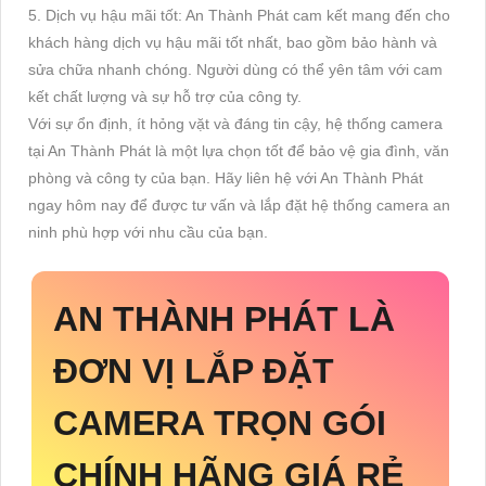
5. Dịch vụ hậu mãi tốt: An Thành Phát cam kết mang đến cho
khách hàng dịch vụ hậu mãi tốt nhất, bao gồm bảo hành và
sửa chữa nhanh chóng. Người dùng có thể yên tâm với cam
kết chất lượng và sự hỗ trợ của công ty.
Với sự ổn định, ít hỏng vặt và đáng tin cậy, hệ thống camera
tại An Thành Phát là một lựa chọn tốt để bảo vệ gia đình, văn
phòng và công ty của bạn. Hãy liên hệ với An Thành Phát
ngay hôm nay để được tư vấn và lắp đặt hệ thống camera an
ninh phù hợp với nhu cầu của bạn.
AN THÀNH PHÁT LÀ
ĐƠN VỊ LẮP ĐẶT
CAMERA TRỌN GÓI
CHÍNH HÃNG GIÁ RẺ