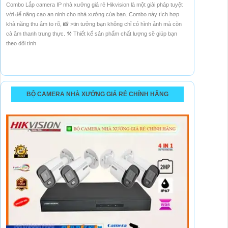
Combo Lắp camera IP nhà xưởng giá rẻ Hikvision là một giải pháp tuyệt
vời để nâng cao an ninh cho nhà xưởng của bạn. Combo này tích hợp
khả năng thu âm to rõ, 📸 >tin tưởng bạn không chỉ có hình ảnh mà còn
cả âm thanh trung thực. ⚒ Thiết kế sản phẩm chất lượng sẽ giúp bạn
theo dõi tình
BỘ CAMERA NHÀ XƯỞNG GIÁ RẺ CHÍNH HÃNG