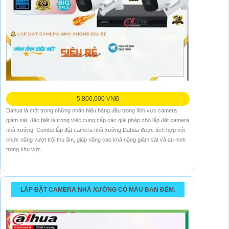
5,800,000 VNĐ
Dahua là một trong những nhãn hiệu hàng đầu trong lĩnh vực camera
giám sát, đặc biệt là trong việc cung cấp các giải pháp cho lắp đặt camera
nhà xưởng. Combo lắp đặt camera nhà xưởng Dahua được tích hợp với
chức năng vượt trội thu âm, giúp nâng cao khả năng giám sát và an ninh
trong khu vực
LẮP ĐẶT CAMERA NHÀ XƯỞNG CÓ MÀU BAN ĐÊM.