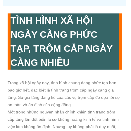
TÌNH HÌNH XÃ HỘI
NGÀY CÀNG PHỨC
TẠP, TRỘM CẮP NGÀY
CÀNG NHIỀU
Trong xã hội ngày nay, tình hình chung đang phức tạp hơn
bao giờ hết, đặc biệt là tình trạng trộm cắp ngày càng gia
tăng. Sự gia tăng đáng kể của các vụ trộm cắp đe dọa tới sự
an toàn và ổn định của cộng đồng.
Một trong những nguyên nhân chính khiến tình trạng trộm
cắp tăng lên đột biến là sự khủng hoảng kinh tế và tình hình
việc làm không ổn định. Nhưng tuy không phải là duy nhất,