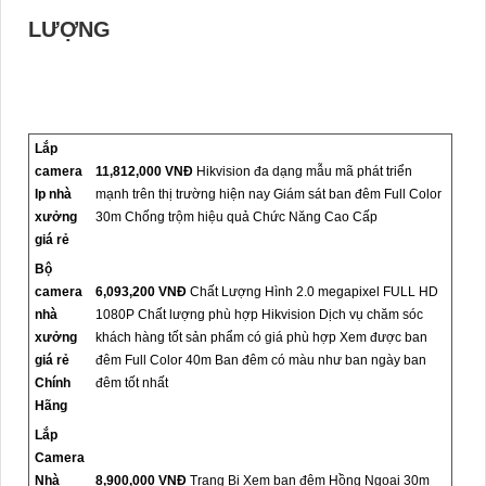
LƯỢNG
Lắp
camera
11,812,000 VNĐ
Hikvision đa dạng mẫu mã phát triển
Ip nhà
mạnh trên thị trường hiện nay Giám sát ban đêm Full Color
xưởng
30m Chống trộm hiệu quả Chức Năng Cao Cấp
giá rẻ
Bộ
camera
6,093,200 VNĐ
Chất Lượng Hình 2.0 megapixel FULL HD
nhà
1080P Chất lượng phù hợp Hikvision Dịch vụ chăm sóc
xưởng
khách hàng tốt sản phẩm có giá phù hợp Xem được ban
giá rẻ
đêm Full Color 40m Ban đêm có màu như ban ngày ban
Chính
đêm tốt nhất
Hãng
Lắp
Camera
Nhà
8,900,000 VNĐ
Trang Bị Xem ban đêm Hồng Ngoại 30m