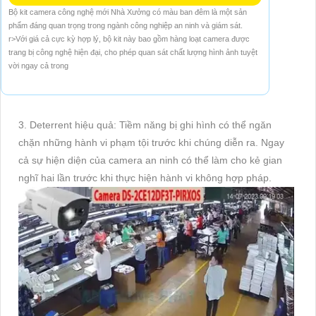
Bộ kit camera công nghệ mới Nhà Xưởng có màu ban đêm là một sản
phẩm đáng quan trọng trong ngành công nghiệp an ninh và giám sát.
r>Với giá cả cực kỳ hợp lý, bộ kit này bao gồm hàng loạt camera được
trang bị công nghệ hiện đại, cho phép quan sát chất lượng hình ảnh tuyệt
vời ngay cả trong
3. Deterrent hiệu quả: Tiềm năng bị ghi hình có thể ngăn
chặn những hành vi phạm tội trước khi chúng diễn ra. Ngay
cả sự hiện diện của camera an ninh có thể làm cho kẻ gian
nghĩ hai lần trước khi thực hiện hành vi không hợp pháp.