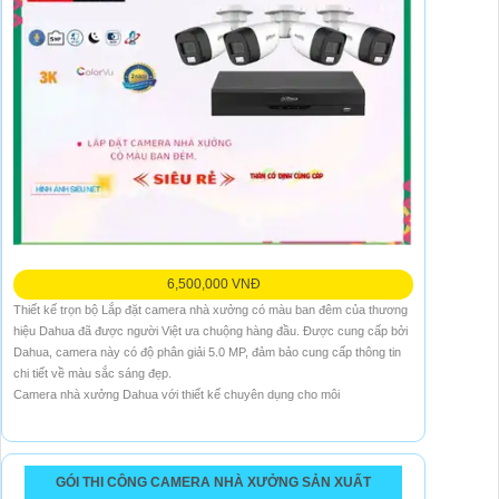
6,500,000 VNĐ
Thiết kế trọn bộ Lắp đặt camera nhà xưởng có màu ban đêm của thương
hiệu Dahua đã được người Việt ưa chuộng hàng đầu. Được cung cấp bởi
Dahua, camera này có độ phân giải 5.0 MP, đảm bảo cung cấp thông tin
chi tiết về màu sắc sáng đẹp.
Camera nhà xưởng Dahua với thiết kế chuyên dụng cho môi
GÓI THI CÔNG CAMERA NHÀ XƯỞNG SẢN XUẤT