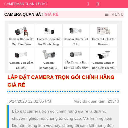
CAMERA AN THÀNH PHÁT
Facebook
Twitter
Instagram
Dribb
CAMERA QUAN SÁT
GIÁ RẺ
MENU
Camera Dahua Có
Camera Tapo Giá
Camera Hilook Full
Camera Full Color
Màu Ban Đêm
Rẻ Chính Hãng
Color
Hikvision
Lắp Camera Ban
Camera Ban Đêm
Camera
Camera Vantech
Đêm Có Màu UNV
Có Màu
Hdparagon Có
Ban Đêm Có Màu
Màu Ban Đêm
LẮP ĐẶT CAMERA TRỌN GÓI CHÍNH HÃNG
GIÁ RẺ
5/24/2023 12:01:05 PM
Mức độ quan tâm: 29343
Lắp đặt camera trọn gói chính hãng giá rẻ là dịch vụ
chuyên nghiệp mà chúng tôi cung cấp. Với kinh nghiệm
lâu năm trong lĩnh vực này, chúng tôi cam kết mang đến