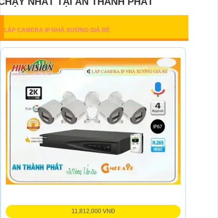
CHẠY NHẤT TẠI AN THÀNH PHÁT
LẮP CAMERA IP NHÀ XƯỞNG GIÁ RẺ
11,812,000 VNĐ