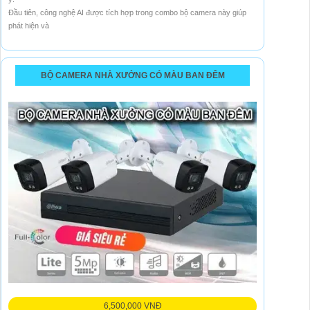
Đầu tiên, công nghệ AI được tích hợp trong combo bộ camera này giúp
phát hiện và
BỘ CAMERA NHÀ XƯỞNG CÓ MÀU BAN ĐÊM
6,500,000 VNĐ