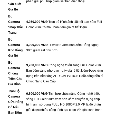
phân giải phù hợp giám sát trên điện thoại
Sản Xuất
Giá Rẻ
Bộ
Camera
4,950,000 VNĐ
Trọn bộ Hình ảnh sắt nét ban đêm Full
Shop Thời
Color 20m Có màu ban đêm giá rẻ tiết kiệm
Trang
Bộ
Camera
4,900,000 VNĐ
Hikvision Xem ban đêm Hồng Ngoại
Kho Hàng
30m giám sát phù hơp
Giá Rẻ
Bộ
9,200,000 VNĐ
Công nghệ thiếu sáng Full Color 20m
Camera
Ban đêm sáng như ban ngày giá rẻ tiết kiệm Được ứng
Chống
dụng trên nền tảng AHD CVI TVI BCS Hoặt động bền bỉ
Trộm Cho
Chức Năng Cao Cấp
Gia Đình
Trọn Bộ
6,800,000 VNĐ
Tích hợp chức năng Công nghệ thiếu
Camera
sáng Full Color 30m xem ban đêm chuyên dụng chip
Cửa Hàng
hình ảnh sử dụng FULL HD 1080P 2.0 MP là độ phân
Có Màu
giải được nhiều công trình lựa chọn Với giá cạnh tranh
Ban Đêm