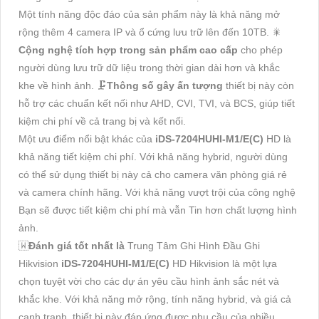
Một tính năng độc đáo của sản phẩm này là khả năng mở
rộng thêm 4 camera IP và ổ cứng lưu trữ lên đến 10TB. 🎇
Cộng nghệ tích hợp trong sản phẩm cao cấp
cho phép
người dùng lưu trữ dữ liệu trong thời gian dài hơn và khắc
khe về hình ảnh. 🗜️
Thông số gây ấn tượng
thiết bị này còn
hỗ trợ các chuẩn kết nối như AHD, CVI, TVI, và BCS, giúp tiết
kiệm chi phí về cả trang bị và kết nối.
Một ưu điểm nổi bật khác của
iDS-7204HUHI-M1/E(C)
HD là
khả năng tiết kiệm chi phí. Với khả năng hybrid, người dùng
có thể sử dụng thiết bị này cả cho camera văn phòng giá rẻ
và camera chính hãng. Với khả năng vượt trội của công nghệ
Bạn sẽ được tiết kiệm chi phí mà vẫn Tin hơn chất lượng hình
ảnh.
🇼
Đánh giá tốt nhất là
Trung Tâm Ghi Hình Đầu Ghi
Hikvision
iDS-7204HUHI-M1/E(C)
HD Hikvision là một lựa
chọn tuyệt vời cho các dự án yêu cầu hình ảnh sắc nét và
khắc khe. Với khả năng mở rộng, tính năng hybrid, và giá cả
cạnh tranh, thiết bị này đáp ứng được nhu cầu của nhiều