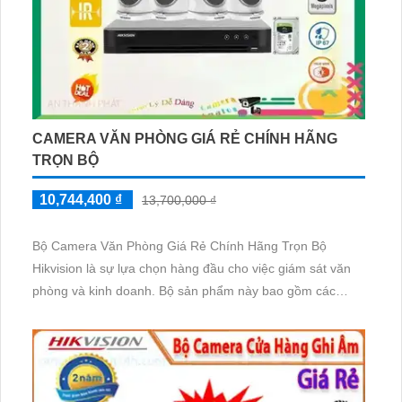
CAMERA VĂN PHÒNG GIÁ RẺ CHÍNH HÃNG
TRỌN BỘ
10,744,400 ₫
13,700,000 ₫
Bộ Camera Văn Phòng Giá Rẻ Chính Hãng Trọn Bộ
Hikvision là sự lựa chọn hàng đầu cho việc giám sát văn
phòng và kinh doanh. Bộ sản phẩm này bao gồm các
camera chất lượng cao và được trang bị các tính năng
nâng cao như hồng ngoại, chống nước, ghi hình chất
lượng cao. Bên cạnh đó, sự chăm sóc khách hàng tốt
cũng là điểm nhấn của sản phẩm này