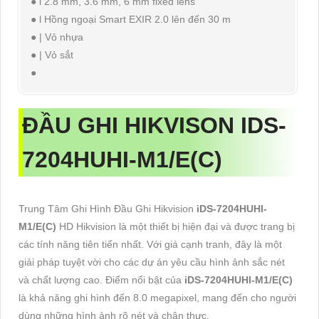
● l 2.8 mm, 3.6 mm, 6 mm fixed lens
● l Hồng ngoại Smart EXIR 2.0 lên đến 30 m
● | Vỏ nhựa
● | Vỏ sắt
●
ĐẦU GHI HIKVISON
IDS-
7204HUHI-M1/E(C)
Trung Tâm Ghi Hình Đầu Ghi Hikvision
iDS-7204HUHI-
M1/E(C)
HD Hikvision là một thiết bị hiện đại và được trang bị
các tính năng tiên tiến nhất. Với giá cạnh tranh, đây là một
giải pháp tuyệt vời cho các dự án yêu cầu hình ảnh sắc nét
và chất lượng cao. Điểm nổi bật của
iDS-7204HUHI-M1/E(C)
là khả năng ghi hình đến 8.0 megapixel, mang đến cho người
dùng những hình ảnh rõ nét và chân thực.