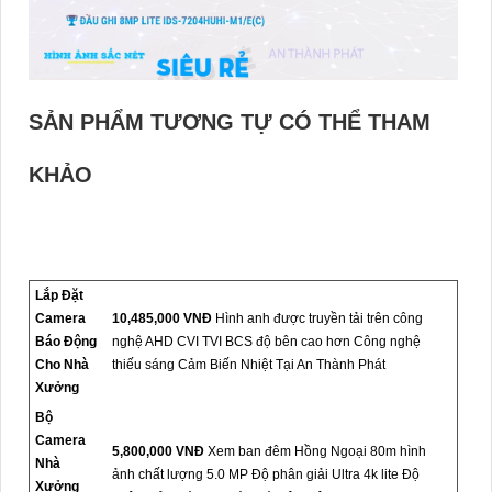
SẢN PHẨM TƯƠNG TỰ CÓ THỂ THAM
KHẢO
Lắp Đặt
Camera
10,485,000 VNĐ
Hình anh được truyền tải trên công
Báo Động
nghệ AHD CVI TVI BCS độ bên cao hơn Công nghệ
Cho Nhà
thiếu sáng Cảm Biến Nhiệt Tại An Thành Phát
Xưởng
Bộ
Camera
5,800,000 VNĐ
Xem ban đêm Hồng Ngoại 80m hình
Nhà
ảnh chất lượng 5.0 MP Độ phân giải Ultra 4k lite Độ
Xưởng