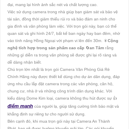
đại, mang lại hình ảnh sắc nét và chất lượng cao.
Việc sử dụng camera trong nhà giúp bạn giám sát và bảo vệ
tài sản, đồng thời giảm thiểu rủi ro và bảo đảm an ninh cho
gia đình và văn phòng làm việc. Với trọn gói này, bạn có thể
quan sát và ghi hình 24/7, bất kể ban ngày hay ban đêm, nhờ
vào tính năng Hồng Ngoại với phạm vi lên đến 30m. 🎇
Cộng
nghệ tích hợp trong sản phẩm cao cấp
🔄
an Tâm
rằng
những gì diễn ra trong văn phòng sẽ được ghi lại rõ ràng và
dễ dàng nhận biết.
Chú trọn lớn nhất là trọn gói Camera Văn Phòng Giá Rẻ
Chính Hãng này được thiết kế dùng cho dự án dân dụng, đáp
ứng nhu cầu lắp đặt camera trong các văn phòng, căn hộ,
chung cư, nhà ở và những công trình dân dụng khác. Với
kiểu dáng Dome Kim loại, camera không thu hút được sự 👍
điểm mạnh
của người lạ, giúp tăng cường tính bảo mật và
khẳng định sự riêng tư cho người sử dụng.
Bên cạnh đó, khi mua trọn gói này tại Camera An Thành
Phát, bạn sẽ được hưởng khuyến mãi lớn. Các gói khuyến