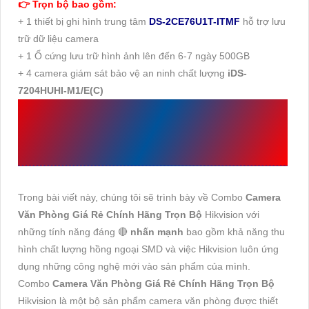
👉 Trọn bộ bao gồm:
+ 1 thiết bị ghi hình trung tâm
DS-2CE76U1T-ITMF
hỗ trợ lưu
trữ dữ liệu camera
+ 1 Ổ cứng lưu trữ hình ảnh lên đến 6-7 ngày 500GB
+ 4 camera giám sát bảo vệ an ninh chất lượng
iDS-
7204HUHI-M1/E(C)
CAMERA VĂN PHÒNG
GIÁ RẺ CHÍNH HÃNG
Trong bài viết này, chúng tôi sẽ trình bày về Combo
Camera
Văn Phòng Giá Rẻ Chính Hãng Trọn Bộ
Hikvision với
những tính năng đáng 🔴
nhấn mạnh
bao gồm khả năng thu
hình chất lượng hồng ngoại SMD và việc Hikvision luôn ứng
dụng những công nghệ mới vào sản phẩm của mình.
Combo
Camera Văn Phòng Giá Rẻ Chính Hãng Trọn Bộ
Hikvision là một bộ sản phẩm camera văn phòng được thiết