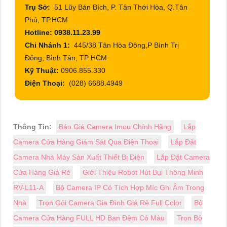
Trụ Sở:
51 Lũy Bán Bích, P. Tân Thới Hòa, Q.Tân
Phú, TP.HCM
Hotline: 0938.11.23.99
Chi Nhánh 1:
445/38 Tân Hòa Đông,P Bình Trị
Đông, Bình Tân, TP HCM
Kỹ Thuật:
0906.855.330
Điện Thoại:
(028) 6688.4949
Thông Tin:
Báo Giá Camera Imou Chính Hãng
Lắp
Camera Cửa Hàng Giám Sát Qua Điện Thoại
Lắp Đặt
Camera Nhà Máy Sản Xuất Thiết Bị Điện
Lắp Đặt Camera
Cửa Hàng Giá Rẻ
Giới Thiệu Robot Hút Bụi Thông Minh
RV-L11-A
Bộ Camera IP Có Tích Hợp Míc Ghi Âm Trong
Nhà
Trọn Gói Camera Gia Đình Giá Rẻ Full Color
Bộ
Camera Cửa Hàng FULL HD Ban Đêm Có Màu
Trọn Bộ