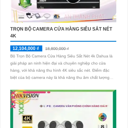
TRỌN BỘ CAMERA CỬA HÀNG SIÊU SẮT NÉT
4K
12,104,000 ₫
18,800,000 ₫
Bộ Trọn Bộ Camera Cửa Hàng Siêu Sắt Nét 4k Dahua là
giải pháp an ninh hiện đại và chuyên nghiệp cho cửa
hàng, với khả năng thu hình 4K siêu sắc nét. Điểm đặc
biệt của bộ camera này là khả năng thu âm chất lượng
cao, cùng thiết kế mỹ thuật tinh tế và tích hợp nhiều công
nghệ tiên tiến như cảm biến hình ảnh CMOS, hồng ngoại
thông minh, chống ngược sáng WDR, và tích hợp bộ giải
mã tiên tiến, mang lại trải nghiệm quan sát an toàn và tin
cậy