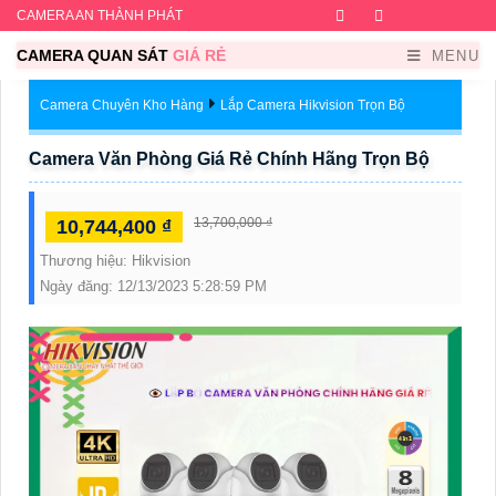
CAMERA AN THÀNH PHÁT
Facebook
Twitter
Instagram
Dribb
CAMERA QUAN SÁT
GIÁ RẺ
MENU
Camera Chuyên Kho Hàng
Lắp Camera Hikvision Trọn Bộ
Camera Văn Phòng Giá Rẻ Chính Hãng Trọn Bộ
13,700,000 ₫
10,744,400 ₫
Thương hiệu:
Hikvision
Ngày đăng:
12/13/2023 5:28:59 PM