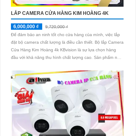
LẮP CAMERA CỬA HÀNG KIM HOÀNG 4K
6,000,000 ₫
9,720,000 ₫
Để đảm bảo an ninh tốt cho cửa hàng của mình, việc lắp
đặt bộ camera chất lượng là điều cần thiết. Bộ lắp Camera
Cửa Hàng Kim Hoàng 4k KBvision là sự lựa chọn hàng
đầu với khả năng thu hình chất lượng cao. Sản phẩm này
được trang bị công nghệ tiên tiến, cho phép quan sát hình
ảnh sắc nét, rõ ràng