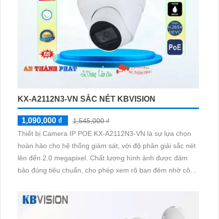
KX-A2112N3-VN SẮC NÉT KBVISION
1,090,000 ₫
1,545,000 ₫
Thiết bị Camera IP POE KX-A2112N3-VN là sự lựa chọn
hoàn hảo cho hệ thống giám sát, với độ phân giải sắc nét
lên đến 2.0 megapixel. Chất lượng hình ảnh được đảm
bảo đúng tiêu chuẩn, cho phép xem rõ ban đêm nhờ công
nghệ hồng ngoại 30m. IP POE giúp truyền tín hiệu mà
không ảnh hưởng đến chất lượng