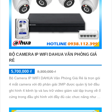
BỘ CAMERA IP WIFI DAHUA VĂN PHÒNG GIÁ
RẺ
5,700,000 ₫
8,300,000 ₫
Bộ Camera IP WIFI DAHUA Văn Phòng Giá Rẻ là trọn gói
4 mắt camera với độ phân giải 3MP được quản lý bở đầu
ghi hình 4 kênh Ip và lưu trữ video giám sát tập trung về ổ
cứng trong đầu ghi hình với đầy đủ các chưc năng như AI
Phát hiện chuyển động, đàm thoại âm thanh 2 chiều và
giám sát có màu vào ban đêm