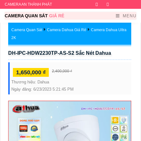
CAMERA AN THÀNH PHÁT
Facebook
Twitter
Instagram
Dribb
CAMERA QUAN SÁT
GIÁ RẺ
MENU
Camera Quan Sát
Camera Dahua Giá Rẻ
Camera Dahua Ultra
2K
DH-IPC-HDW2230TP-AS-S2 Sắc Nét Dahua
2,400,000 ₫
1,650,000 ₫
Thương hiệu:
Dahua
Ngày đăng:
6/23/2023 5:21:45 PM