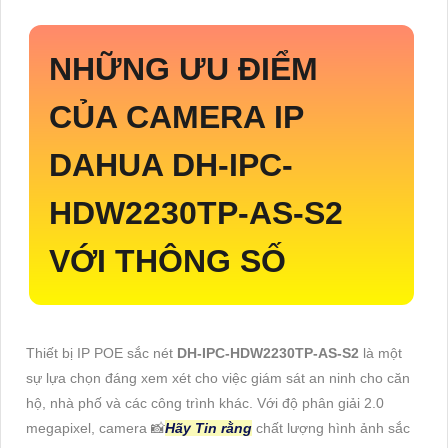
NHỮNG ƯU ĐIỂM
CỦA CAMERA IP
DAHUA
DH-IPC-
HDW2230TP-AS-S2
VỚI THÔNG SỐ
Thiết bị IP POE sắc nét
DH-IPC-HDW2230TP-AS-S2
là một
sự lựa chọn đáng xem xét cho việc giám sát an ninh cho căn
hộ, nhà phố và các công trình khác. Với độ phân giải 2.0
megapixel, camera 📸
Hãy Tin rằng
chất lượng hình ảnh sắc