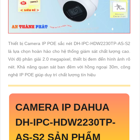
Thiết bị Camera IP POE sắc nét DH-IPC-HDW2230TP-AS-S2
là lựa chọn hoàn hảo cho hệ thống giám sát chất lượng cao.
Với độ phân giải 2.0 megapixel, thiết bị đem đến hình ảnh rõ
nét. Khả năng quan sát ban đêm với hồng ngoại 30m, công
nghệ IP POE giúp duy trì chất lượng tín hiệu
CAMERA IP DAHUA
DH-IPC-HDW2230TP-
AS-S2
SẢN PHẨM