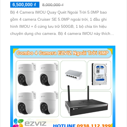
6,500,000 ₫
8,000,000 ₫
Bộ 4 Camera IMOU Quay Quét Ngoài Trời 5.0MP bao
gồm 4 camera Cruiser SE 5.0MP ngoài trời, 1 đầu ghi
hình IMOU + ổ cứng lưu trữ 500GB, 1 bộ chia tín hiệu
chuyên dụng cho camera. Bộ 4 camera IMOU này thích
hợp lắp đặt cho kho hàng, nhà xưởng, khu phố và khu vực
cần giám sát ngoài trời