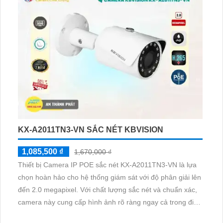
KX-A2011TN3-VN SẮC NÉT KBVISION
1,085,500 ₫
1,670,000 ₫
Thiết bị Camera IP POE sắc nét KX-A2011TN3-VN là lựa
chọn hoàn hảo cho hệ thống giám sát với độ phân giải lên
đến 2.0 megapixel. Với chất lượng sắc nét và chuẩn xác,
camera này cung cấp hình ảnh rõ ràng ngay cả trong điều
kiện ánh sáng yếu nhờ công nghệ Hồng Ngoại 30m