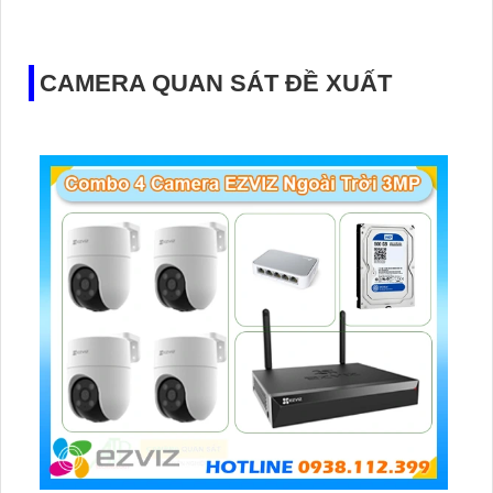
tiên tiến, Camera này đảm bảo cho bạn hình ảnh không bị
giảm chất lượng. Thiết bị còn được trang bị công nghệ
Smart IR và vỏ Dome kim loại, phù hợp cho căn hộ, nhà
CAMERA QUAN SÁT ĐỀ XUẤT
phố