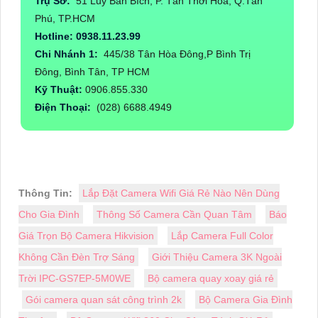
Trụ Sở:
51 Lũy Bán Bích, P. Tân Thới Hòa, Q.Tân
Phú, TP.HCM
Hotline: 0938.11.23.99
Chi Nhánh 1:
445/38 Tân Hòa Đông,P Bình Trị
Đông, Bình Tân, TP HCM
Kỹ Thuật:
0906.855.330
Điện Thoại:
(028) 6688.4949
Thông Tin:
Lắp Đặt Camera Wifi Giá Rẻ Nào Nên Dùng
Cho Gia Đình
Thông Số Camera Cần Quan Tâm
Báo
Giá Trọn Bộ Camera Hikvision
Lắp Camera Full Color
Không Cần Đèn Trợ Sáng
Giới Thiệu Camera 3K Ngoài
Trời IPC-GS7EP-5M0WE
Bộ camera quay xoay giá rẻ
Gói camera quan sát công trình 2k
Bộ Camera Gia Đình