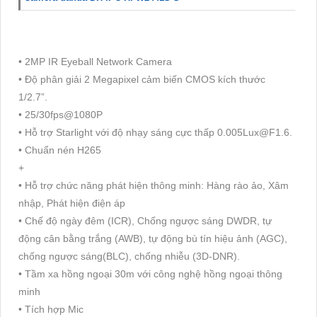
• 2MP IR Eyeball Network Camera
• Độ phân giải 2 Megapixel cảm biến CMOS kích thước
1/2.7”.
• 25/30fps@1080P
• Hỗ trợ Starlight với độ nhạy sáng cực thấp 0.005Lux@F1.6.
• Chuẩn nén H265
+
• Hỗ trợ chức năng phát hiện thông minh: Hàng rào ảo, Xâm
nhập, Phát hiện điện áp
• Chế độ ngày đêm (ICR), Chống ngược sáng DWDR, tự
động cân bằng trắng (AWB), tự động bù tín hiệu ảnh (AGC),
chống ngược sáng(BLC), chống nhiễu (3D-DNR).
• Tầm xa hồng ngoại 30m với công nghệ hồng ngoại thông
minh
• Tích hợp Mic