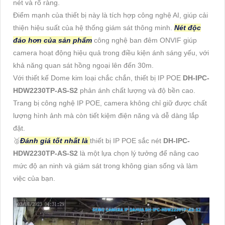
nét và rõ ràng.
Điểm mạnh của thiết bị này là tích hợp công nghệ AI, giúp cải
thiện hiệu suất của hệ thống giám sát thông minh.
Nét độc
đáo hơn của sản phẩm
công nghệ ban đêm ONVIF giúp
camera hoạt động hiệu quả trong điều kiện ánh sáng yếu, với
khả năng quan sát hồng ngoại lên đến 30m.
Với thiết kế Dome kim loại chắc chắn, thiết bị IP POE
DH-IPC-
HDW2230TP-AS-S2
phản ánh chất lượng và độ bền cao.
Trang bị công nghệ IP POE, camera không chỉ giữ được chất
lượng hình ảnh mà còn tiết kiệm điện năng và dễ dàng lắp
đặt.
🥈️
Đánh giá tốt nhất là
thiết bị IP POE sắc nét
DH-IPC-
HDW2230TP-AS-S2
là một lựa chọn lý tưởng để nâng cao
mức độ an ninh và giám sát trong không gian sống và làm
việc của bạn.