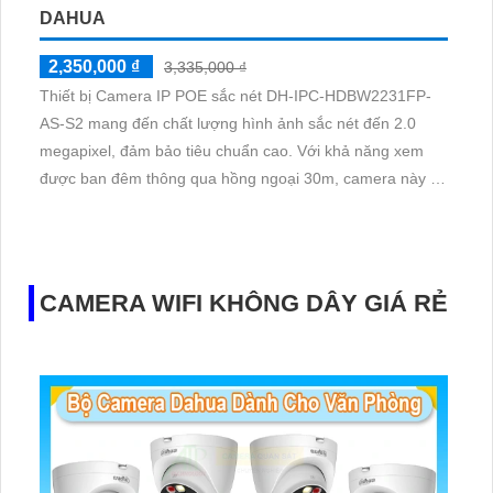
DAHUA
2,350,000 ₫
3,335,000 ₫
Thiết bị Camera IP POE sắc nét DH-IPC-HDBW2231FP-
AS-S2 mang đến chất lượng hình ảnh sắc nét đến 2.0
megapixel, đảm bảo tiêu chuẩn cao. Với khả năng xem
được ban đêm thông qua hồng ngoại 30m, camera này lý
tưởng cho việc giám sát căn hộ nhà phố. Trang bị công
nghệ IP POE, không giảm chất lượng
CAMERA WIFI KHÔNG DÂY GIÁ RẺ