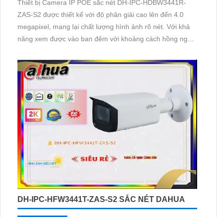
Thiết bị Camera IP POE sắc nét DH-IPC-HDBW3441R-
ZAS-S2 được thiết kế với độ phân giải cao lên đến 4.0
megapixel, mang lại chất lượng hình ảnh rõ nét. Với khả
năng xem được vào ban đêm với khoảng cách hồng ngoại
lên đến 40m, thiết bị này rất phù hợp cho việc giám sát
công trình ban đêm. Sử dụng công nghệ IP POE giúp giữ
chất lượng hình ảnh ổn định
DH-IPC-HFW3441T-ZAS-S2 SẮC NÉT DAHUA