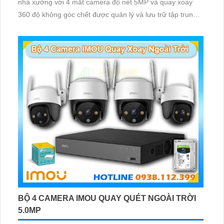
nhà xưởng với 4 mắt camera độ nét 5MP và quay xoay
360 độ không góc chết được quản lý và lưu trữ tập trung
về đầu ghi hình ổ cứng hỗ trợ xem qua tivi
BỘ 4 CAMERA IMOU QUAY QUÉT NGOÀI TRỜI
5.0MP