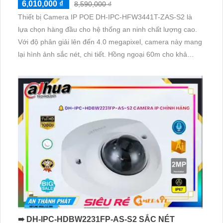
6,010,000 ₫
8,590,000 ₫
Thiết bị Camera IP POE DH-IPC-HFW3441T-ZAS-S2 là
lựa chọn hàng đầu cho hệ thống an ninh chất lượng cao.
Với độ phân giải lên đến 4.0 megapixel, camera này mang
lại hình ảnh sắc nét, chi tiết. Hồng ngoại 60m cho khả
năng quan sát ban đêm tốt
➠ DH-IPC-HDBW2231FP-AS-S2 SẮC NÉT