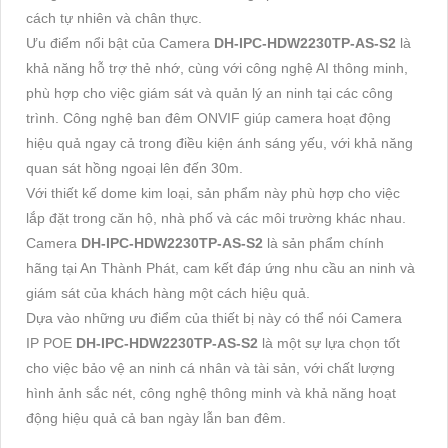
cách tự nhiên và chân thực.
Ưu điểm nổi bật của Camera
DH-IPC-HDW2230TP-AS-S2
là
khả năng hỗ trợ thẻ nhớ, cùng với công nghệ AI thông minh,
phù hợp cho việc giám sát và quản lý an ninh tại các công
trình. Công nghệ ban đêm ONVIF giúp camera hoạt động
hiệu quả ngay cả trong điều kiện ánh sáng yếu, với khả năng
quan sát hồng ngoại lên đến 30m.
Với thiết kế dome kim loại, sản phẩm này phù hợp cho việc
lắp đặt trong căn hộ, nhà phố và các môi trường khác nhau.
Camera
DH-IPC-HDW2230TP-AS-S2
là sản phẩm chính
hãng tại An Thành Phát, cam kết đáp ứng nhu cầu an ninh và
giám sát của khách hàng một cách hiệu quả.
Dựa vào những ưu điểm của thiết bị này có thể nói Camera
IP POE
DH-IPC-HDW2230TP-AS-S2
là một sự lựa chọn tốt
cho việc bảo vệ an ninh cá nhân và tài sản, với chất lượng
hình ảnh sắc nét, công nghệ thông minh và khả năng hoạt
động hiệu quả cả ban ngày lẫn ban đêm.